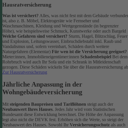
Hausratversicherung
Was ist versichert?
Alles, was nicht fest mit dem Gebäude verbunde
ist, also z. B. Möbel, Elektrogeräte wie Fernseher und
Waschmaschinen, Kleidung und Wertgegenstände (in begrenzter
Höhe), wie beispielsweise Schmuck, Kunstwerke oder auch Bargeld
Welche Gefahren sind versichert?
Sturm, Hagel, Blitzschlag, Feuer
und Explosion, Leitungswasser, Einbruchdiebstahl inkl. Raub und
Vandalismus und, sofern vereinbart, Schäden durch weitere
Naturgefahren (Elementar)
Für wen ist die Versicherung geeignet?
Mieter:innen, Immobilieneigentümer:innen
Schadenbeispiel
Bei dem
Rohrbruch wird auch Ihr Sofa und ein Schrank in Mitleidenschaft
gezogen. Diese Schäden wickeln Sie über die Hausratversicherung ab
Zur Hausratversicherung
Jährliche Anpassung in der
Wohngebäudeversicherung
Mit
steigenden Baupreisen und Tariflöhnen
steigt auch der
Neubauwert Ihres Hauses
. Jedes Jahr wird vom Statistischen
Bundesamt diese Entwicklung berechnet. Die Höhe der Anpassung
legt also nicht die DEVK fest.
Erhöhen sich die Werte, so steigt der
Neubauwert des Hauses. Sowohl Ihr
Versicherungsschutz
als auch