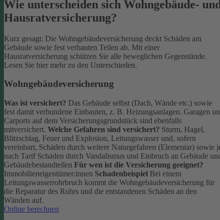
Wie unterscheiden sich Wohngebäude- un
Hausratversicherung?
Kurz gesagt: Die Wohngebäudeversicherung deckt Schäden am
Gebäude sowie fest verbauten Teilen ab. Mit einer
Hausratversicherung schützen Sie alle beweglichen Gegenstände.
Lesen Sie hier mehr zu den Unterschieden.
Wohngebäudeversicherung
Was ist versichert?
Das Gebäude selbst (Dach, Wände etc.) sowie
fest damit verbundene Einbauten, z. B. Heizungsanlagen. Garagen u
Carports auf dem Versicherungsgrundstück sind ebenfalls
mitversichert.
Welche Gefahren sind versichert?
Sturm, Hagel,
Blitzschlag, Feuer und Explosion, Leitungswasser und, sofern
vereinbart, Schäden durch weitere Naturgefahren (Elementar) sowie j
nach Tarif Schäden durch Vandalismus und Einbruch an Gebäude un
Gebäudebestandteilen
Für wen ist die Versicherung geeignet?
Immobilieneigentümer:innen
Schadenbeispiel
Bei einem
Leitungswasserrohrbruch kommt die Wohngebäudeversicherung für
die Reparatur des Rohrs und die entstandenen Schäden an den
Wänden auf.
Online berechnen