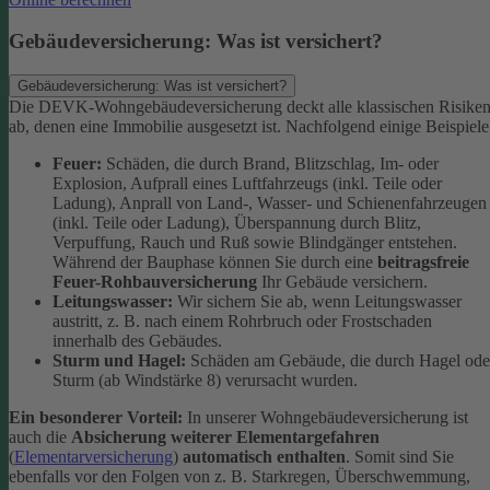
Gebäudeversicherung: Was ist versichert?
Gebäudeversicherung: Was ist versichert?
Die DEVK-Wohngebäudeversicherung deckt alle klassischen Risike
ab, denen eine Immobilie ausgesetzt ist. Nachfolgend einige Beispiele
Feuer:
Schäden, die durch Brand, Blitzschlag, Im- oder
Explosion, Aufprall eines Luftfahrzeugs (inkl. Teile oder
Ladung), Anprall von Land-, Wasser- und Schienenfahrzeugen
(inkl. Teile oder Ladung), Überspannung durch Blitz,
Verpuffung, Rauch und Ruß sowie Blindgänger entstehen.
Während der Bauphase können Sie durch eine
beitragsfreie
Feuer-Rohbauversicherung
Ihr Gebäude versichern.
Leitungswasser:
Wir sichern Sie ab, wenn Leitungswasser
austritt, z. B. nach einem Rohrbruch oder Frostschaden
innerhalb des Gebäudes.
Sturm und Hagel:
Schäden am Gebäude, die durch Hagel ode
Sturm (ab Windstärke 8) verursacht wurden.
Ein besonderer Vorteil:
In unserer Wohngebäudeversicherung ist
auch die
Absicherung weiterer Elementargefahren
(
Elementarversicherung
)
automatisch enthalten
. Somit sind Sie
ebenfalls vor den Folgen von z. B. Starkregen, Überschwemmung,