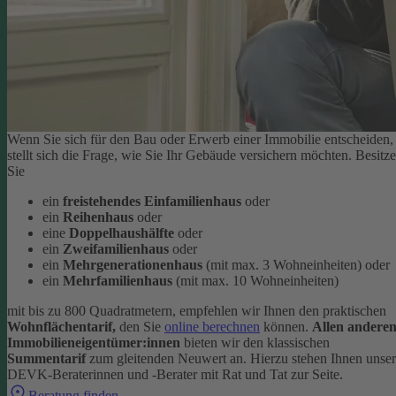
Wenn Sie sich für den Bau oder Erwerb einer Immobilie entscheiden,
stellt sich die Frage, wie Sie Ihr Gebäude versichern möchten. Besitz
Sie
ein
freistehendes Einfamilienhaus
oder
ein
Reihenhaus
oder
eine
Doppelhaushälfte
oder
ein
Zweifamilienhaus
oder
ein
Mehrgenerationenhaus
(mit max. 3 Wohneinheiten) oder
ein
Mehrfamilienhaus
(mit max. 10 Wohneinheiten)
mit bis zu 800 Quadratmetern, empfehlen wir Ihnen den praktischen
Wohnflächentarif,
den Sie
online berechnen
können.
Allen andere
Immobilieneigentümer:innen
bieten wir den klassischen
Summentarif
zum gleitenden Neuwert an. Hierzu stehen Ihnen unse
DEVK-Beraterinnen und -Berater mit Rat und Tat zur Seite.
Beratung finden