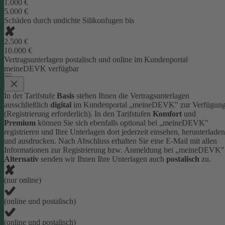
1.000 €
5.000 €
Schäden durch undichte Silikonfugen bis
2.500 €
10.000 €
Vertragsunterlagen postalisch und online im Kundenportal
meineDEVK verfügbar
In der Tarifstufe
Basis
stehen Ihnen die Vertragsunterlagen
ausschließlich
digital
im Kundenportal „meineDEVK" zur Verfügun
(Registrierung erforderlich).
In den Tarifstufen
Komfort
und
Premium
können Sie sich ebenfalls optional bei „meineDEVK"
registrieren und Ihre Unterlagen dort jederzeit einsehen, herunterladen
und ausdrucken. Nach Abschluss erhalten Sie eine E-Mail mit allen
Informationen zur Registrierung bzw. Anmeldung bei „meineDEVK"
Alternativ
senden wir Ihnen Ihre Unterlagen auch
postalisch
zu.
(nur online)
(online und postalisch)
(online und postalisch)