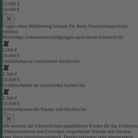
25.000 €
50.000 €
Gegen einen Mehrbeitrag können Sie Ihren Versicherungsschutz
erhöhen.
Mutwillige Gebäudebeschädigungen nach einem Einbruch bis
5.000 €
50.000 €
Vandalismus an versicherten Sachen bis
2.500 €
10.000 €
Graffitischäden an versicherten Sachen bis
2.500 €
10.000 €
Aufräumkosten für Bäume und Hecken bis
Wir ersetzen die erforderlichen angefallenen Kosten für das Entfernen
Abtransportieren und Entsorgen umgestürzter Bäume und Hecken
vom Versicherungsgrundstück. Bereits erkrankte oder abgestorbene