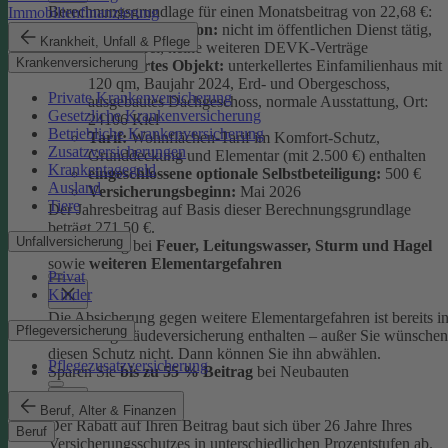
Berechnungsgrundlage für einen Monatsbeitrag von 22,68 €:
Immobilienfinanzierung
versicherte Person:
nicht im öffentlichen Dienst tätig,
Krankheit, Unfall & Pflege
schadenfrei, keine weiteren DEVK-Verträge
Krankenversicherung
versichertes Objekt:
unterkellertes Einfamilienhaus mit
120 qm, Baujahr 2024, Erd- und Obergeschoss,
Private Krankenversicherung
ausgebautes Dachgeschoss, normale Ausstattung, Ort:
Gesetzliche Krankenversicherung
24106 Kiel
Betriebliche Krankenversicherung
Tarif:
Wohnflächen-Tarif im Komfort-Schutz,
Zusatzversicherungen
Grunddeckung und Elementar (mit 2.500 €) enthalten
Krankentagegeld
eingeschlossene optionale Selbstbeteiligung:
500 €
Ausland
Versicherungsbeginn:
Mai 2026
Tiere
Der Jahresbeitrag auf Basis dieser Berechnungsgrundlage
beträgt 271,50 €.
Unfallversicherung
Absicherung bei
Feuer, Leitungswasser, Sturm und Hage
l
sowie
weiteren Elementargefahren
Privat
Kinder
Die Absicherung gegen weitere Elementargefahren ist bereits i
Pflegeversicherung
der Wohngebäudeversicherung enthalten – außer Sie wünschen
diesen Schutz nicht. Dann können Sie ihn abwählen.
Pflegezusatzversicherung
Sparen Sie
bis zu 55 % Beitrag
bei Neubauten
Beruf, Alter & Finanzen
Der Rabatt auf Ihren Beitrag baut sich über 26 Jahre Ihres
Beruf
Versicherungsschutzes in unterschiedlichen Prozentstufen ab.