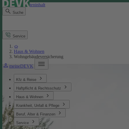
Direkt zum Seiteninhalt
Suche
Service
Haus & Wohnen
Wohngebäudeversicherung
meineDEVK
Kfz & Reise
Haftpflicht & Rechtsschutz
Haus & Wohnen
Krankheit, Unfall & Pflege
Beruf, Alter & Finanzen
Service