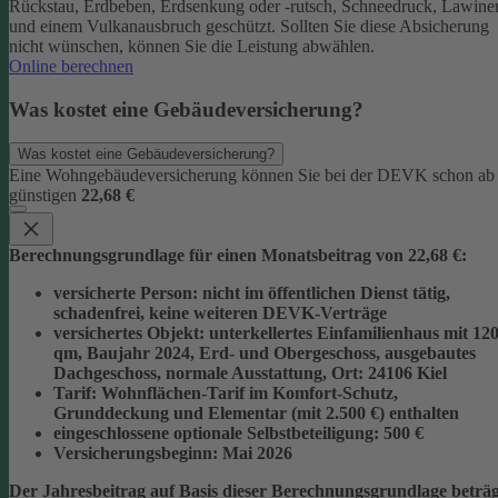
Rückstau, Erdbeben, Erdsenkung oder -rutsch, Schneedruck, Lawine
und einem Vulkanausbruch geschützt.
Sollten Sie diese Absicherung
nicht wünschen, können Sie die Leistung abwählen.
Online berechnen
Was kostet eine Gebäudeversicherung?
Was kostet eine Gebäudeversicherung?
Eine Wohngebäudeversicherung können Sie bei der DEVK schon ab
günstigen
22,68 €
Berechnungsgrundlage für einen Monatsbeitrag von 22,68 €:
versicherte Person:
nicht im öffentlichen Dienst tätig,
schadenfrei, keine weiteren DEVK-Verträge
versichertes Objekt:
unterkellertes Einfamilienhaus mit 12
qm, Baujahr 2024, Erd- und Obergeschoss, ausgebautes
Dachgeschoss, normale Ausstattung, Ort: 24106 Kiel
Tarif:
Wohnflächen-Tarif im Komfort-Schutz,
Grunddeckung und Elementar (mit 2.500 €) enthalten
eingeschlossene optionale Selbstbeteiligung:
500 €
Versicherungsbeginn:
Mai 2026
Der Jahresbeitrag auf Basis dieser Berechnungsgrundlage beträg