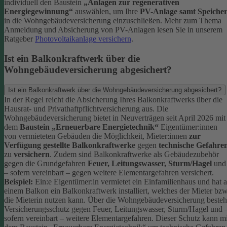
individuell den Baustein
„Anlagen zur regenerativen
Energiegewinnung“
auswählen, um Ihre
PV-Anlage samt Speiche
in die Wohngebäudeversicherung einzuschließen.
Mehr zum Thema
Anmeldung und Absicherung von PV-Anlagen lesen Sie in unserem
Ratgeber
Photovoltaikanlage versichern
.
Ist ein Balkonkraftwerk über die
Wohngebäudeversicherung abgesichert?
Ist ein Balkonkraftwerk über die Wohngebäudeversicherung abgesichert?
In der Regel reicht die Absicherung Ihres Balkonkraftwerks über die
Hausrat- und Privathaftpflichtversicherung aus.
Die
Wohngebäudeversicherung bietet in Neuverträgen seit April 2026 mit
dem
Baustein „Erneuerbare Energietechnik“
Eigentümer:innen
von vermieteten Gebäuden die Möglichkeit, Mieter:innen
zur
Verfügung gestellte Balkonkraftwerke
gegen
technische Gefahre
zu
versichern
. Zudem sind Balkonkraftwerke als Gebäudezubehör
gegen die Grundgefahren
Feuer, Leitungswasser, Sturm/Hagel
und
– sofern vereinbart – gegen weitere Elementargefahren versichert.
Beispiel:
Ein:e Eigentümer:in vermietet ein Einfamilienhaus und hat 
einem Balkon ein Balkonkraftwerk installiert, welches der Mieter bzw
die Mieterin nutzen kann. Über die Wohngebäudeversicherung besteh
Versicherungsschutz gegen Feuer, Leitungswasser, Sturm/Hagel und 
sofern vereinbart – weitere Elementargefahren. Dieser Schutz kann mi