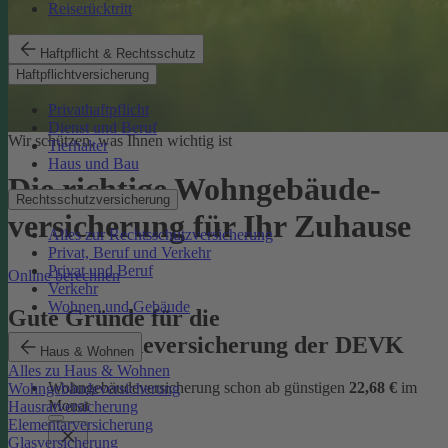
Reiserücktritt
Haftpflicht & Rechtsschutz
Haftpflichtversicherung
Privathaftpflicht
Dienst und Beruf
Wir schützen, was Ihnen wichtig ist
Tierhalter
Haus und Bau
Die richtige Wohngebäude­
Rechtsschutzversicherung
versicherung für Ihr Zuhause
Alles zur Rechtsschutzversicherung
Privat, Beruf und Verkehr
Privat und Beruf
Online berechnen
Verkehr
Wohnen und Gebäude
Gute Gründe für die
Wohngebäudeversicherung der DEVK
Haus & Wohnen
Alles zu Haus & Wohnen
Wohngebäudeversicherung schon ab günstigen
22,68 €
im
Wohngebäudeversicherung
Monat
Hausratversicherung
Elementarversicherung
Glasversicherung