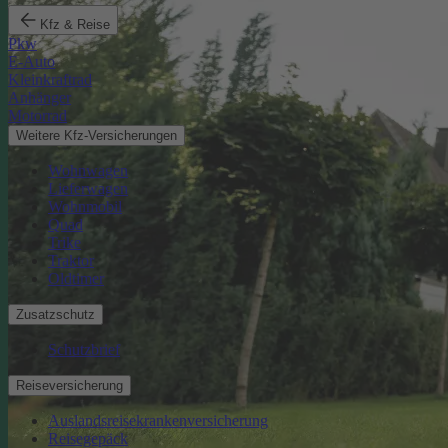
Kfz & Reise
Pkw
E-Auto
Kleinkraftrad
Anhänger
Motorrad
Weitere Kfz-Versicherungen
Wohnwagen
Lieferwagen
Wohnmobil
Quad
Trike
Traktor
Oldtimer
Zusatzschutz
Schutzbrief
Reiseversicherung
Auslandsreisekrankenversicherung
Reisegepäck