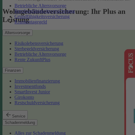
Betriebliche Altersvorsorge
Wohngebäudeversicherung: Ihr Plus an
Berufsunfähigkeitsversicherung
Grundfähigkeitsversicherung
Leistung
Krankentagegeld
Altersvorsorge
Risikolebensversicherung
Sterbegeldversicherung
Betriebliche Altersvorsorge
Rente ZukunftPlus
Finanzen
Immobilienfinanzierung
Investmentfonds
SmartInvest Junior
Girokonto
Restschuldversicherung
Service
Schadenmeldung
Alles zur Schadenmeldung