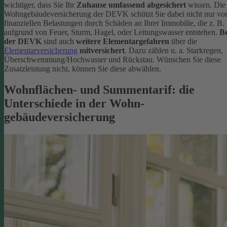
wichtiger, dass Sie Ihr
Zuhause umfassend abgesichert
wissen. Die
Wohngebäudeversicherung der DEVK schützt Sie dabei nicht nur vo
finanziellen Belastungen durch Schäden an Ihrer Immobilie, die z. B.
aufgrund von Feuer, Sturm, Hagel, oder Leitungswasser entstehen.
Be
der DEVK
sind auch
weitere Elementargefahren
über die
Elementarversicherung
mitversichert
. Dazu zählen u. a. Starkregen,
Überschwemmung/Hochwasser und Rückstau. Wünschen Sie diese
Zusatzleistung nicht, können Sie diese abwählen.
Wohnflächen- und Summentarif: die
Unterschiede in der Wohn­
gebäudeversicherung