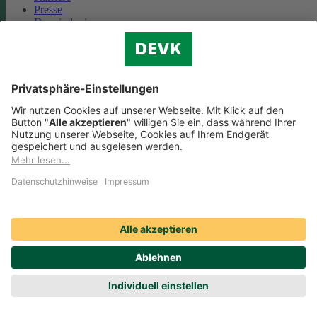
Presse
Das sind wir
Vorstand
Unternehmensberichte
Standorte
Kooperationen
Partnerschaft Deutsche Bahn
Nachhaltigkeit
Cookie-Einstellungen
Datenschutz
Impressum
Streitbeilegung
Nutzungshinweise
EU-Transparenzverordnung
Compliance
Barrierefreiheit
Social Media Icons sowie Verlinkungen, die mit
gekennzeichnet