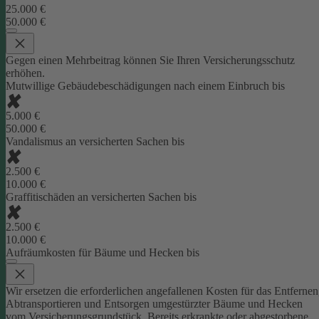
25.000 €
50.000 €
Gegen einen Mehrbeitrag können Sie Ihren Versicherungsschutz
erhöhen.
Mutwillige Gebäudebeschädigungen nach einem Einbruch bis
5.000 €
50.000 €
Vandalismus an versicherten Sachen bis
2.500 €
10.000 €
Graffitischäden an versicherten Sachen bis
2.500 €
10.000 €
Aufräumkosten für Bäume und Hecken bis
Wir ersetzen die erforderlichen angefallenen Kosten für das Entfernen
Abtransportieren und Entsorgen umgestürzter Bäume und Hecken
vom Versicherungsgrundstück. Bereits erkrankte oder abgestorbene