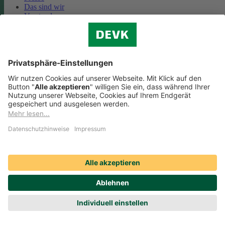
Das sind wir
Vorstand
Unternehmensberichte
Standorte
Kooperationen
Partnerschaft Deutsche Bahn
Nachhaltigkeit
Cookie-Einstellungen
Datenschutz
Impressum
Streitbeilegung
Nutzungshinweise
EU-Transparenzverordnung
Compliance
Barrierefreiheit
Social Media Icons sowie Verlinkungen, die mit
gekennzeichnet
sind, führen auf externe Seiten. Die DEVK ist für die dortigen Inhalte