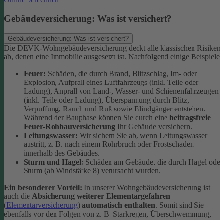
Gebäudeversicherung: Was ist versichert?
Gebäudeversicherung: Was ist versichert?
Die DEVK-Wohngebäudeversicherung deckt alle klassischen Risike
ab, denen eine Immobilie ausgesetzt ist. Nachfolgend einige Beispiele
Feuer:
Schäden, die durch Brand, Blitzschlag, Im- oder
Explosion, Aufprall eines Luftfahrzeugs (inkl. Teile oder
Ladung), Anprall von Land-, Wasser- und Schienenfahrzeugen
(inkl. Teile oder Ladung), Überspannung durch Blitz,
Verpuffung, Rauch und Ruß sowie Blindgänger entstehen.
Während der Bauphase können Sie durch eine
beitragsfreie
Feuer-Rohbauversicherung
Ihr Gebäude versichern.
Leitungswasser:
Wir sichern Sie ab, wenn Leitungswasser
austritt, z. B. nach einem Rohrbruch oder Frostschaden
innerhalb des Gebäudes.
Sturm und Hagel:
Schäden am Gebäude, die durch Hagel ode
Sturm (ab Windstärke 8) verursacht wurden.
Ein besonderer Vorteil:
In unserer Wohngebäudeversicherung ist
auch die
Absicherung weiterer Elementargefahren
(
Elementarversicherung
)
automatisch enthalten
. Somit sind Sie
ebenfalls vor den Folgen von z. B. Starkregen, Überschwemmung,