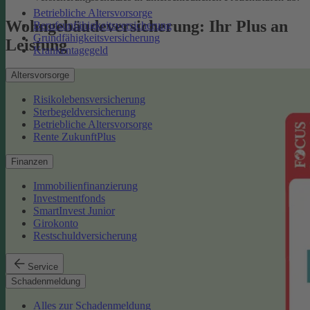
Betriebliche Altersvorsorge
Wohngebäudeversicherung: Ihr Plus an
Berufsunfähigkeitsversicherung
Grundfähigkeitsversicherung
Leistung
Krankentagegeld
Altersvorsorge
Risikolebensversicherung
Sterbegeldversicherung
Betriebliche Altersvorsorge
Rente ZukunftPlus
Finanzen
Immobilienfinanzierung
Investmentfonds
SmartInvest Junior
Girokonto
Restschuldversicherung
Service
Schadenmeldung
Alles zur Schadenmeldung