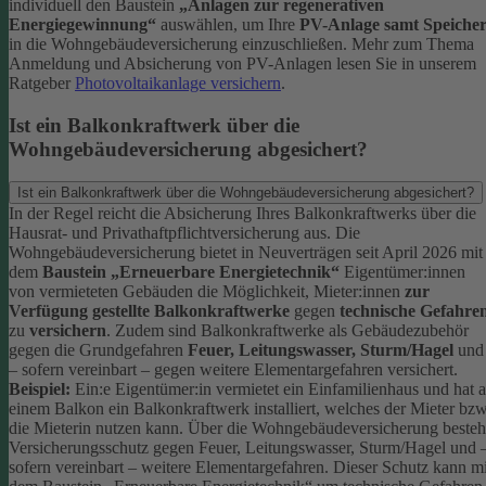
individuell den Baustein
„Anlagen zur regenerativen
Energiegewinnung“
auswählen, um Ihre
PV-Anlage samt Speiche
in die Wohngebäudeversicherung einzuschließen.
Mehr zum Thema
Anmeldung und Absicherung von PV-Anlagen lesen Sie in unserem
Ratgeber
Photovoltaikanlage versichern
.
Ist ein Balkonkraftwerk über die
Wohngebäudeversicherung abgesichert?
Ist ein Balkonkraftwerk über die Wohngebäudeversicherung abgesichert?
In der Regel reicht die Absicherung Ihres Balkonkraftwerks über die
Hausrat- und Privathaftpflichtversicherung aus.
Die
Wohngebäudeversicherung bietet in Neuverträgen seit April 2026 mit
dem
Baustein „Erneuerbare Energietechnik“
Eigentümer:innen
von vermieteten Gebäuden die Möglichkeit, Mieter:innen
zur
Verfügung gestellte Balkonkraftwerke
gegen
technische Gefahre
zu
versichern
. Zudem sind Balkonkraftwerke als Gebäudezubehör
gegen die Grundgefahren
Feuer, Leitungswasser, Sturm/Hagel
und
– sofern vereinbart – gegen weitere Elementargefahren versichert.
Beispiel:
Ein:e Eigentümer:in vermietet ein Einfamilienhaus und hat 
einem Balkon ein Balkonkraftwerk installiert, welches der Mieter bzw
die Mieterin nutzen kann. Über die Wohngebäudeversicherung besteh
Versicherungsschutz gegen Feuer, Leitungswasser, Sturm/Hagel und 
sofern vereinbart – weitere Elementargefahren. Dieser Schutz kann mi