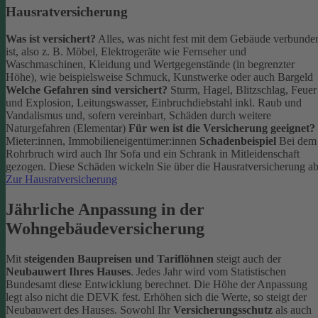
Hausratversicherung
Was ist versichert?
Alles, was nicht fest mit dem Gebäude verbunde
ist, also z. B. Möbel, Elektrogeräte wie Fernseher und
Waschmaschinen, Kleidung und Wertgegenstände (in begrenzter
Höhe), wie beispielsweise Schmuck, Kunstwerke oder auch Bargeld
Welche Gefahren sind versichert?
Sturm, Hagel, Blitzschlag, Feuer
und Explosion, Leitungswasser, Einbruchdiebstahl inkl. Raub und
Vandalismus und, sofern vereinbart, Schäden durch weitere
Naturgefahren (Elementar)
Für wen ist die Versicherung geeignet?
Mieter:innen, Immobilieneigentümer:innen
Schadenbeispiel
Bei dem
Rohrbruch wird auch Ihr Sofa und ein Schrank in Mitleidenschaft
gezogen. Diese Schäden wickeln Sie über die Hausratversicherung ab
Zur Hausratversicherung
Jährliche Anpassung in der
Wohngebäudeversicherung
Mit
steigenden Baupreisen und Tariflöhnen
steigt auch der
Neubauwert Ihres Hauses
. Jedes Jahr wird vom Statistischen
Bundesamt diese Entwicklung berechnet. Die Höhe der Anpassung
legt also nicht die DEVK fest.
Erhöhen sich die Werte, so steigt der
Neubauwert des Hauses. Sowohl Ihr
Versicherungsschutz
als auch