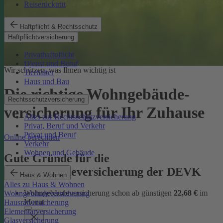
Reiserücktritt
Haftpflicht & Rechtsschutz
Haftpflichtversicherung
Privathaftpflicht
Dienst und Beruf
Wir schützen, was Ihnen wichtig ist
Tierhalter
Haus und Bau
Die richtige Wohngebäude­
Rechtsschutzversicherung
versicherung für Ihr Zuhause
Alles zur Rechtsschutzversicherung
Privat, Beruf und Verkehr
Privat und Beruf
Online berechnen
Verkehr
Wohnen und Gebäude
Gute Gründe für die
Wohngebäudeversicherung der DEVK
Haus & Wohnen
Alles zu Haus & Wohnen
Wohngebäudeversicherung schon ab günstigen
22,68 €
im
Wohngebäudeversicherung
Monat
Hausratversicherung
Elementarversicherung
Glasversicherung