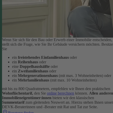
Wenn Sie sich für den Bau oder Erwerb einer Immobilie entscheiden,
stellt sich die Frage, wie Sie Ihr Gebäude versichern möchten. Besitz
Sie
ein
freistehendes Einfamilienhaus
oder
ein
Reihenhaus
oder
eine
Doppelhaushälfte
oder
ein
Zweifamilienhaus
oder
ein
Mehrgenerationenhaus
(mit max. 3 Wohneinheiten) oder
ein
Mehrfamilienhaus
(mit max. 10 Wohneinheiten)
mit bis zu 800 Quadratmetern, empfehlen wir Ihnen den praktischen
Wohnflächentarif,
den Sie
online berechnen
können.
Allen andere
Immobilieneigentümer:innen
bieten wir den klassischen
Summentarif
zum gleitenden Neuwert an. Hierzu stehen Ihnen unse
DEVK-Beraterinnen und -Berater mit Rat und Tat zur Seite.
Beratung finden