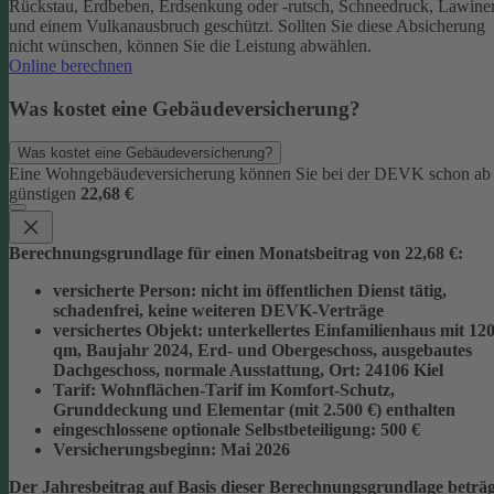
Rückstau, Erdbeben, Erdsenkung oder -rutsch, Schneedruck, Lawine
und einem Vulkanausbruch geschützt.
Sollten Sie diese Absicherung
nicht wünschen, können Sie die Leistung abwählen.
Online berechnen
Was kostet eine Gebäudeversicherung?
Was kostet eine Gebäudeversicherung?
Eine Wohngebäudeversicherung können Sie bei der DEVK schon ab
günstigen
22,68 €
Berechnungsgrundlage für einen Monatsbeitrag von 22,68 €:
versicherte Person:
nicht im öffentlichen Dienst tätig,
schadenfrei, keine weiteren DEVK-Verträge
versichertes Objekt:
unterkellertes Einfamilienhaus mit 12
qm, Baujahr 2024, Erd- und Obergeschoss, ausgebautes
Dachgeschoss, normale Ausstattung, Ort: 24106 Kiel
Tarif:
Wohnflächen-Tarif im Komfort-Schutz,
Grunddeckung und Elementar (mit 2.500 €) enthalten
eingeschlossene optionale Selbstbeteiligung:
500 €
Versicherungsbeginn:
Mai 2026
Der Jahresbeitrag auf Basis dieser Berechnungsgrundlage beträg