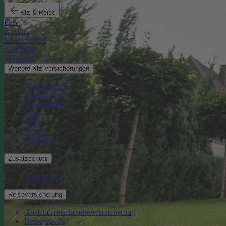
Kfz & Reise
Pkw
E-Auto
Kleinkraftrad
Anhänger
Motorrad
Weitere Kfz-Versicherungen
Wohnwagen
Lieferwagen
Wohnmobil
Quad
Trike
Traktor
Oldtimer
Zusatzschutz
Schutzbrief
Reiseversicherung
Auslandsreisekrankenversicherung
Reisegepäck