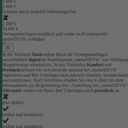
1.000 €
5.000 €
Schäden durch undichte Silikonfugen bis
2.500 €
10.000 €
Vertragsunterlagen postalisch und online im Kundenportal
meineDEVK verfügbar
In der Tarifstufe
Basis
stehen Ihnen die Vertragsunterlagen
ausschließlich
digital
im Kundenportal „meineDEVK" zur Verfügun
(Registrierung erforderlich).
In den Tarifstufen
Komfort
und
Premium
können Sie sich ebenfalls optional bei „meineDEVK"
registrieren und Ihre Unterlagen dort jederzeit einsehen, herunterladen
und ausdrucken. Nach Abschluss erhalten Sie eine E-Mail mit allen
Informationen zur Registrierung bzw. Anmeldung bei „meineDEVK"
Alternativ
senden wir Ihnen Ihre Unterlagen auch
postalisch
zu.
(nur online)
(online und postalisch)
(online und postalisch)