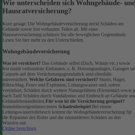
Wie unterscheiden sich Wohngebäude- un
Hausratversicherung?
Kurz gesagt: Die Wohngebäudeversicherung deckt Schäden am
Gebäude sowie fest verbauten Teilen ab. Mit einer
Hausratversicherung schützen Sie alle beweglichen Gegenstände.
Lesen Sie hier mehr zu den Unterschieden.
Wohngebäudeversicherung
Was ist versichert?
Das Gebäude selbst (Dach, Wände etc.) sowie
fest damit verbundene Einbauten, z. B. Heizungsanlagen. Garagen u
Carports auf dem Versicherungsgrundstück sind ebenfalls
mitversichert.
Welche Gefahren sind versichert?
Sturm, Hagel,
Blitzschlag, Feuer und Explosion, Leitungswasser und, sofern
vereinbart, Schäden durch weitere Naturgefahren (Elementar) sowie j
nach Tarif Schäden durch Vandalismus und Einbruch an Gebäude un
Gebäudebestandteilen
Für wen ist die Versicherung geeignet?
Immobilieneigentümer:innen
Schadenbeispiel
Bei einem
Leitungswasserrohrbruch kommt die Wohngebäudeversicherung für
die Reparatur des Rohrs und die entstandenen Schäden an den
Wänden auf.
Online berechnen