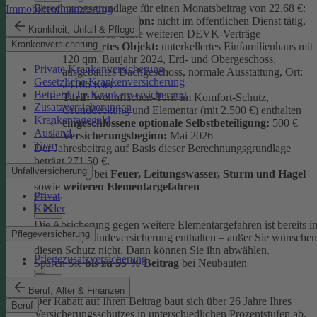
Berechnungsgrundlage für einen Monatsbeitrag von 22,68 €:
Immobilienfinanzierung
versicherte Person:
nicht im öffentlichen Dienst tätig,
Krankheit, Unfall & Pflege
schadenfrei, keine weiteren DEVK-Verträge
Krankenversicherung
versichertes Objekt:
unterkellertes Einfamilienhaus mit
120 qm, Baujahr 2024, Erd- und Obergeschoss,
Private Krankenversicherung
ausgebautes Dachgeschoss, normale Ausstattung, Ort:
Gesetzliche Krankenversicherung
24106 Kiel
Betriebliche Krankenversicherung
Tarif:
Wohnflächen-Tarif im Komfort-Schutz,
Zusatzversicherungen
Grunddeckung und Elementar (mit 2.500 €) enthalten
Krankentagegeld
eingeschlossene optionale Selbstbeteiligung:
500 €
Ausland
Versicherungsbeginn:
Mai 2026
Tiere
Der Jahresbeitrag auf Basis dieser Berechnungsgrundlage
beträgt 271,50 €.
Unfallversicherung
Absicherung bei
Feuer, Leitungswasser, Sturm und Hage
l
sowie
weiteren Elementargefahren
Privat
Kinder
Die Absicherung gegen weitere Elementargefahren ist bereits i
Pflegeversicherung
der Wohngebäudeversicherung enthalten – außer Sie wünschen
diesen Schutz nicht. Dann können Sie ihn abwählen.
Pflegezusatzversicherung
Sparen Sie
bis zu 55 % Beitrag
bei Neubauten
Beruf, Alter & Finanzen
Der Rabatt auf Ihren Beitrag baut sich über 26 Jahre Ihres
Beruf
Versicherungsschutzes in unterschiedlichen Prozentstufen ab.