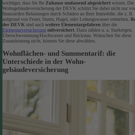
wichtiger, dass Sie Ihr
Zuhause umfassend abgesichert
wissen. Die
Wohngebäudeversicherung der DEVK schützt Sie dabei nicht nur vo
finanziellen Belastungen durch Schäden an Ihrer Immobilie, die z. B.
aufgrund von Feuer, Sturm, Hagel, oder Leitungswasser entstehen.
Be
der DEVK
sind auch
weitere Elementargefahren
über die
Elementarversicherung
mitversichert
. Dazu zählen u. a. Starkregen,
Überschwemmung/Hochwasser und Rückstau. Wünschen Sie diese
Zusatzleistung nicht, können Sie diese abwählen.
Wohnflächen- und Summentarif: die
Unterschiede in der Wohn­
gebäudeversicherung