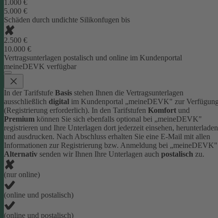
1.000 €
5.000 €
Schäden durch undichte Silikonfugen bis
2.500 €
10.000 €
Vertragsunterlagen postalisch und online im Kundenportal
meineDEVK verfügbar
In der Tarifstufe
Basis
stehen Ihnen die Vertragsunterlagen
ausschließlich
digital
im Kundenportal „meineDEVK" zur Verfügun
(Registrierung erforderlich).
In den Tarifstufen
Komfort
und
Premium
können Sie sich ebenfalls optional bei „meineDEVK"
registrieren und Ihre Unterlagen dort jederzeit einsehen, herunterladen
und ausdrucken. Nach Abschluss erhalten Sie eine E-Mail mit allen
Informationen zur Registrierung bzw. Anmeldung bei „meineDEVK"
Alternativ
senden wir Ihnen Ihre Unterlagen auch
postalisch
zu.
(nur online)
(online und postalisch)
(online und postalisch)