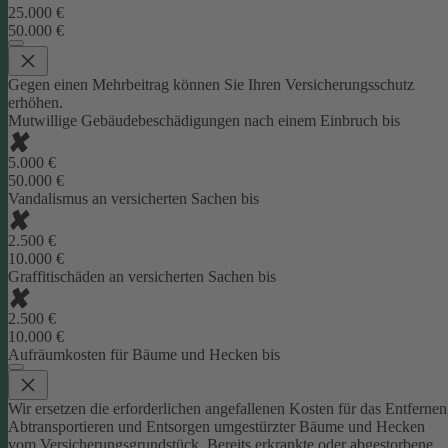
25.000 €
50.000 €
Gegen einen Mehrbeitrag können Sie Ihren Versicherungsschutz
erhöhen.
Mutwillige Gebäudebeschädigungen nach einem Einbruch bis
5.000 €
50.000 €
Vandalismus an versicherten Sachen bis
2.500 €
10.000 €
Graffitischäden an versicherten Sachen bis
2.500 €
10.000 €
Aufräumkosten für Bäume und Hecken bis
Wir ersetzen die erforderlichen angefallenen Kosten für das Entfernen
Abtransportieren und Entsorgen umgestürzter Bäume und Hecken
vom Versicherungsgrundstück. Bereits erkrankte oder abgestorbene