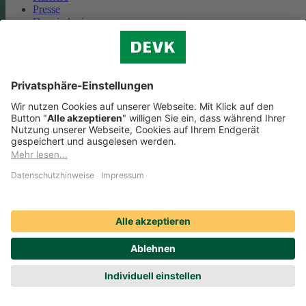
Presse
Das sind wir
Vorstand
Unternehmensberichte
Standorte
Kooperationen
Partnerschaft Deutsche Bahn
Nachhaltigkeit
Cookie-Einstellungen
Datenschutz
Impressum
Streitbeilegung
Nutzungshinweise
EU-Transparenzverordnung
Compliance
Barrierefreiheit
Social Media Icons sowie Verlinkungen, die mit
gekennzeichnet