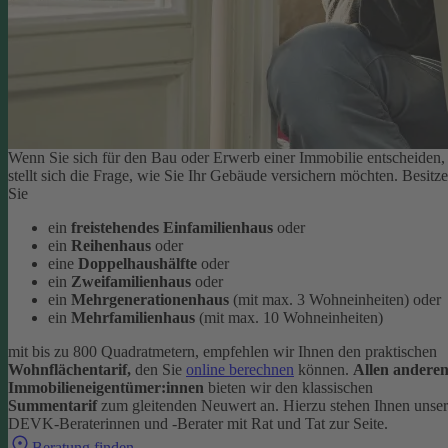
Wenn Sie sich für den Bau oder Erwerb einer Immobilie entscheiden,
stellt sich die Frage, wie Sie Ihr Gebäude versichern möchten. Besitz
Sie
ein
freistehendes Einfamilienhaus
oder
ein
Reihenhaus
oder
eine
Doppelhaushälfte
oder
ein
Zweifamilienhaus
oder
ein
Mehrgenerationenhaus
(mit max. 3 Wohneinheiten) oder
ein
Mehrfamilienhaus
(mit max. 10 Wohneinheiten)
mit bis zu 800 Quadratmetern, empfehlen wir Ihnen den praktischen
Wohnflächentarif,
den Sie
online berechnen
können.
Allen andere
Immobilieneigentümer:innen
bieten wir den klassischen
Summentarif
zum gleitenden Neuwert an. Hierzu stehen Ihnen unse
DEVK-Beraterinnen und -Berater mit Rat und Tat zur Seite.
Beratung finden