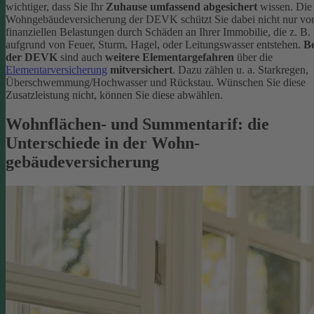
wichtiger, dass Sie Ihr
Zuhause umfassend abgesichert
wissen. Die
Wohngebäudeversicherung der DEVK schützt Sie dabei nicht nur vo
finanziellen Belastungen durch Schäden an Ihrer Immobilie, die z. B.
aufgrund von Feuer, Sturm, Hagel, oder Leitungswasser entstehen.
Be
der DEVK
sind auch
weitere Elementargefahren
über die
Elementarversicherung
mitversichert
. Dazu zählen u. a. Starkregen,
Überschwemmung/Hochwasser und Rückstau. Wünschen Sie diese
Zusatzleistung nicht, können Sie diese abwählen.
Wohnflächen- und Summentarif: die
Unterschiede in der Wohn­
gebäudeversicherung