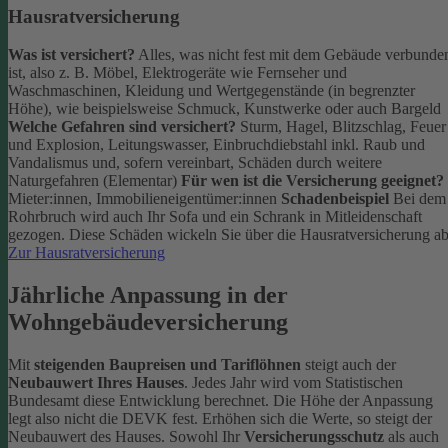
Hausratversicherung
Was ist versichert?
Alles, was nicht fest mit dem Gebäude verbunde
ist, also z. B. Möbel, Elektrogeräte wie Fernseher und
Waschmaschinen, Kleidung und Wertgegenstände (in begrenzter
Höhe), wie beispielsweise Schmuck, Kunstwerke oder auch Bargeld
Welche Gefahren sind versichert?
Sturm, Hagel, Blitzschlag, Feuer
und Explosion, Leitungswasser, Einbruchdiebstahl inkl. Raub und
Vandalismus und, sofern vereinbart, Schäden durch weitere
Naturgefahren (Elementar)
Für wen ist die Versicherung geeignet?
Mieter:innen, Immobilieneigentümer:innen
Schadenbeispiel
Bei dem
Rohrbruch wird auch Ihr Sofa und ein Schrank in Mitleidenschaft
gezogen. Diese Schäden wickeln Sie über die Hausratversicherung ab
Zur Hausratversicherung
Jährliche Anpassung in der
Wohngebäudeversicherung
Mit
steigenden Baupreisen und Tariflöhnen
steigt auch der
Neubauwert Ihres Hauses
. Jedes Jahr wird vom Statistischen
Bundesamt diese Entwicklung berechnet. Die Höhe der Anpassung
legt also nicht die DEVK fest.
Erhöhen sich die Werte, so steigt der
Neubauwert des Hauses. Sowohl Ihr
Versicherungsschutz
als auch