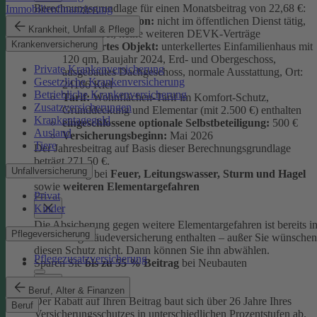
Berechnungsgrundlage für einen Monatsbeitrag von 22,68 €:
Immobilienfinanzierung
versicherte Person:
nicht im öffentlichen Dienst tätig,
Krankheit, Unfall & Pflege
schadenfrei, keine weiteren DEVK-Verträge
Krankenversicherung
versichertes Objekt:
unterkellertes Einfamilienhaus mit
120 qm, Baujahr 2024, Erd- und Obergeschoss,
Private Krankenversicherung
ausgebautes Dachgeschoss, normale Ausstattung, Ort:
Gesetzliche Krankenversicherung
24106 Kiel
Betriebliche Krankenversicherung
Tarif:
Wohnflächen-Tarif im Komfort-Schutz,
Zusatzversicherungen
Grunddeckung und Elementar (mit 2.500 €) enthalten
Krankentagegeld
eingeschlossene optionale Selbstbeteiligung:
500 €
Ausland
Versicherungsbeginn:
Mai 2026
Tiere
Der Jahresbeitrag auf Basis dieser Berechnungsgrundlage
beträgt 271,50 €.
Unfallversicherung
Absicherung bei
Feuer, Leitungswasser, Sturm und Hage
l
sowie
weiteren Elementargefahren
Privat
Kinder
Die Absicherung gegen weitere Elementargefahren ist bereits i
Pflegeversicherung
der Wohngebäudeversicherung enthalten – außer Sie wünschen
diesen Schutz nicht. Dann können Sie ihn abwählen.
Pflegezusatzversicherung
Sparen Sie
bis zu 55 % Beitrag
bei Neubauten
Beruf, Alter & Finanzen
Der Rabatt auf Ihren Beitrag baut sich über 26 Jahre Ihres
Beruf
Versicherungsschutzes in unterschiedlichen Prozentstufen ab.