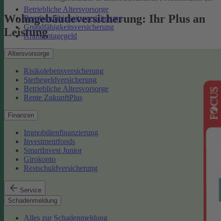
Betriebliche Altersvorsorge
Wohngebäudeversicherung: Ihr Plus an
Berufsunfähigkeitsversicherung
Grundfähigkeitsversicherung
Leistung
Krankentagegeld
Altersvorsorge
Risikolebensversicherung
Sterbegeldversicherung
Betriebliche Altersvorsorge
Rente ZukunftPlus
Finanzen
Immobilienfinanzierung
Investmentfonds
SmartInvest Junior
Girokonto
Restschuldversicherung
Service
Schadenmeldung
Alles zur Schadenmeldung