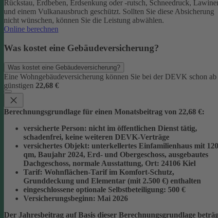
Rückstau, Erdbeben, Erdsenkung oder -rutsch, Schneedruck, Lawine
und einem Vulkanausbruch geschützt.
Sollten Sie diese Absicherung
nicht wünschen, können Sie die Leistung abwählen.
Online berechnen
Was kostet eine Gebäudeversicherung?
Was kostet eine Gebäudeversicherung?
Eine Wohngebäudeversicherung können Sie bei der DEVK schon ab
günstigen
22,68 €
Berechnungsgrundlage für einen Monatsbeitrag von 22,68 €:
versicherte Person:
nicht im öffentlichen Dienst tätig,
schadenfrei, keine weiteren DEVK-Verträge
versichertes Objekt:
unterkellertes Einfamilienhaus mit 12
qm, Baujahr 2024, Erd- und Obergeschoss, ausgebautes
Dachgeschoss, normale Ausstattung, Ort: 24106 Kiel
Tarif:
Wohnflächen-Tarif im Komfort-Schutz,
Grunddeckung und Elementar (mit 2.500 €) enthalten
eingeschlossene optionale Selbstbeteiligung:
500 €
Versicherungsbeginn:
Mai 2026
Der Jahresbeitrag auf Basis dieser Berechnungsgrundlage beträg