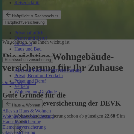
Reiserücktritt
Haftpflicht & Rechtsschutz
Haftpflichtversicherung
Privathaftpflicht
Dienst und Beruf
Wir schützen, was Ihnen wichtig ist
Tierhalter
Haus und Bau
Die richtige Wohngebäude­
Rechtsschutzversicherung
versicherung für Ihr Zuhause
Alles zur Rechtsschutzversicherung
Privat, Beruf und Verkehr
Privat und Beruf
Online berechnen
Verkehr
Wohnen und Gebäude
Gute Gründe für die
Wohngebäudeversicherung der DEVK
Haus & Wohnen
Alles zu Haus & Wohnen
Wohngebäudeversicherung schon ab günstigen
22,68 €
im
Wohngebäudeversicherung
Monat
Hausratversicherung
Elementarversicherung
Glasversicherung