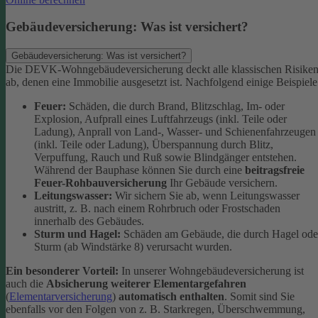
Gebäudeversicherung: Was ist versichert?
Gebäudeversicherung: Was ist versichert?
Die DEVK-Wohngebäudeversicherung deckt alle klassischen Risike
ab, denen eine Immobilie ausgesetzt ist. Nachfolgend einige Beispiele
Feuer:
Schäden, die durch Brand, Blitzschlag, Im- oder
Explosion, Aufprall eines Luftfahrzeugs (inkl. Teile oder
Ladung), Anprall von Land-, Wasser- und Schienenfahrzeugen
(inkl. Teile oder Ladung), Überspannung durch Blitz,
Verpuffung, Rauch und Ruß sowie Blindgänger entstehen.
Während der Bauphase können Sie durch eine
beitragsfreie
Feuer-Rohbauversicherung
Ihr Gebäude versichern.
Leitungswasser:
Wir sichern Sie ab, wenn Leitungswasser
austritt, z. B. nach einem Rohrbruch oder Frostschaden
innerhalb des Gebäudes.
Sturm und Hagel:
Schäden am Gebäude, die durch Hagel ode
Sturm (ab Windstärke 8) verursacht wurden.
Ein besonderer Vorteil:
In unserer Wohngebäudeversicherung ist
auch die
Absicherung weiterer Elementargefahren
(
Elementarversicherung
)
automatisch enthalten
. Somit sind Sie
ebenfalls vor den Folgen von z. B. Starkregen, Überschwemmung,