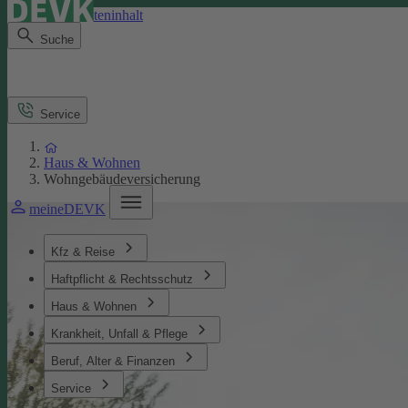
Direkt zum Seiteninhalt
Suche
Service
Haus & Wohnen
Wohngebäudeversicherung
meineDEVK
Kfz & Reise
Haftpflicht & Rechtsschutz
Haus & Wohnen
Krankheit, Unfall & Pflege
Beruf, Alter & Finanzen
Service