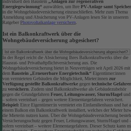
individuell den Baustein
„Anlagen zur regenerativen
Energiegewinnung“
auswählen, um Ihre
PV-Anlage samt Speiche
in die Wohngebäudeversicherung einzuschließen.
Mehr zum Thema
Anmeldung und Absicherung von PV-Anlagen lesen Sie in unserem
Ratgeber
Photovoltaikanlage versichern
.
Ist ein Balkonkraftwerk über die
Wohngebäudeversicherung abgesichert?
Ist ein Balkonkraftwerk über die Wohngebäudeversicherung abgesichert?
In der Regel reicht die Absicherung Ihres Balkonkraftwerks über die
Hausrat- und Privathaftpflichtversicherung aus.
Die
Wohngebäudeversicherung bietet in Neuverträgen seit April 2026 mit
dem
Baustein „Erneuerbare Energietechnik“
Eigentümer:innen
von vermieteten Gebäuden die Möglichkeit, Mieter:innen
zur
Verfügung gestellte Balkonkraftwerke
gegen
technische Gefahre
zu
versichern
. Zudem sind Balkonkraftwerke als Gebäudezubehör
gegen die Grundgefahren
Feuer, Leitungswasser, Sturm/Hagel
und
– sofern vereinbart – gegen weitere Elementargefahren versichert.
Beispiel:
Ein:e Eigentümer:in vermietet ein Einfamilienhaus und hat 
einem Balkon ein Balkonkraftwerk installiert, welches der Mieter bzw
die Mieterin nutzen kann. Über die Wohngebäudeversicherung besteh
Versicherungsschutz gegen Feuer, Leitungswasser, Sturm/Hagel und 
sofern vereinbart – weitere Elementargefahren. Dieser Schutz kann mi