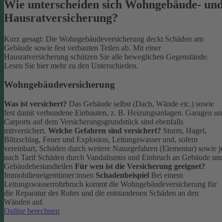
Wie unterscheiden sich Wohngebäude- un
Hausratversicherung?
Kurz gesagt: Die Wohngebäudeversicherung deckt Schäden am
Gebäude sowie fest verbauten Teilen ab. Mit einer
Hausratversicherung schützen Sie alle beweglichen Gegenstände.
Lesen Sie hier mehr zu den Unterschieden.
Wohngebäudeversicherung
Was ist versichert?
Das Gebäude selbst (Dach, Wände etc.) sowie
fest damit verbundene Einbauten, z. B. Heizungsanlagen. Garagen u
Carports auf dem Versicherungsgrundstück sind ebenfalls
mitversichert.
Welche Gefahren sind versichert?
Sturm, Hagel,
Blitzschlag, Feuer und Explosion, Leitungswasser und, sofern
vereinbart, Schäden durch weitere Naturgefahren (Elementar) sowie j
nach Tarif Schäden durch Vandalismus und Einbruch an Gebäude un
Gebäudebestandteilen
Für wen ist die Versicherung geeignet?
Immobilieneigentümer:innen
Schadenbeispiel
Bei einem
Leitungswasserrohrbruch kommt die Wohngebäudeversicherung für
die Reparatur des Rohrs und die entstandenen Schäden an den
Wänden auf.
Online berechnen