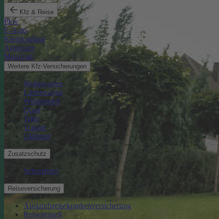
Kfz & Reise
Pkw
E-Auto
Kleinkraftrad
Anhänger
Motorrad
Weitere Kfz-Versicherungen
Wohnwagen
Lieferwagen
Wohnmobil
Quad
Trike
Traktor
Oldtimer
Zusatzschutz
Schutzbrief
Reiseversicherung
Auslandsreisekrankenversicherung
Reisegepäck