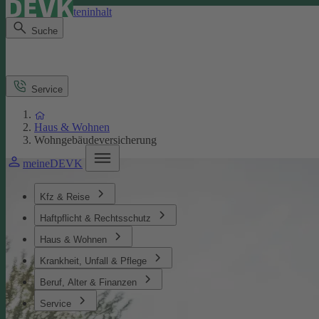
Direkt zum Seiteninhalt
Suche
Service
Haus & Wohnen
Wohngebäudeversicherung
meineDEVK
Kfz & Reise
Haftpflicht & Rechtsschutz
Haus & Wohnen
Krankheit, Unfall & Pflege
Beruf, Alter & Finanzen
Service