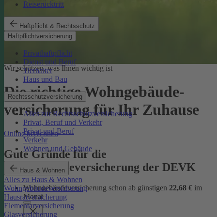
Reiserücktritt
Haftpflicht & Rechtsschutz
Haftpflichtversicherung
Privathaftpflicht
Dienst und Beruf
Wir schützen, was Ihnen wichtig ist
Tierhalter
Haus und Bau
Die richtige Wohngebäude­
Rechtsschutzversicherung
versicherung für Ihr Zuhause
Alles zur Rechtsschutzversicherung
Privat, Beruf und Verkehr
Privat und Beruf
Online berechnen
Verkehr
Wohnen und Gebäude
Gute Gründe für die
Wohngebäudeversicherung der DEVK
Haus & Wohnen
Alles zu Haus & Wohnen
Wohngebäudeversicherung schon ab günstigen
22,68 €
im
Wohngebäudeversicherung
Monat
Hausratversicherung
Elementarversicherung
Glasversicherung