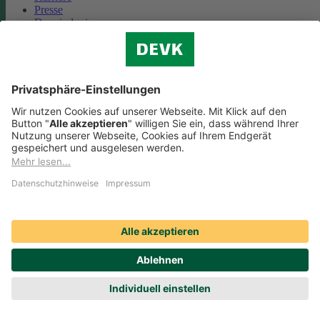
Presse
Das sind wir
Vorstand
Unternehmensberichte
Standorte
Kooperationen
Partnerschaft Deutsche Bahn
Nachhaltigkeit
Cookie-Einstellungen
Datenschutz
Impressum
Streitbeilegung
Nutzungshinweise
EU-Transparenzverordnung
Compliance
Barrierefreiheit
Social Media Icons sowie Verlinkungen, die mit
gekennzeichnet