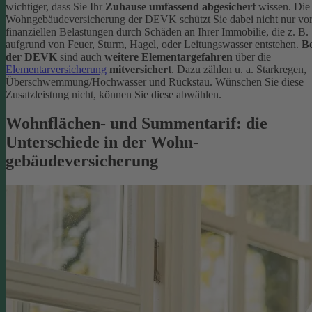
wichtiger, dass Sie Ihr
Zuhause umfassend abgesichert
wissen. Die
Wohngebäudeversicherung der DEVK schützt Sie dabei nicht nur vo
finanziellen Belastungen durch Schäden an Ihrer Immobilie, die z. B.
aufgrund von Feuer, Sturm, Hagel, oder Leitungswasser entstehen.
Be
der DEVK
sind auch
weitere Elementargefahren
über die
Elementarversicherung
mitversichert
. Dazu zählen u. a. Starkregen,
Überschwemmung/Hochwasser und Rückstau. Wünschen Sie diese
Zusatzleistung nicht, können Sie diese abwählen.
Wohnflächen- und Summentarif: die
Unterschiede in der Wohn­
gebäudeversicherung