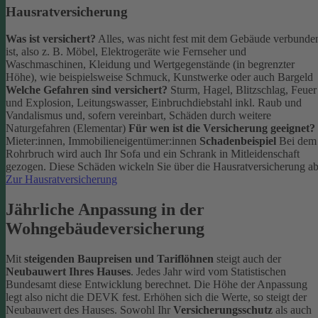
Hausratversicherung
Was ist versichert?
Alles, was nicht fest mit dem Gebäude verbunde
ist, also z. B. Möbel, Elektrogeräte wie Fernseher und
Waschmaschinen, Kleidung und Wertgegenstände (in begrenzter
Höhe), wie beispielsweise Schmuck, Kunstwerke oder auch Bargeld
Welche Gefahren sind versichert?
Sturm, Hagel, Blitzschlag, Feuer
und Explosion, Leitungswasser, Einbruchdiebstahl inkl. Raub und
Vandalismus und, sofern vereinbart, Schäden durch weitere
Naturgefahren (Elementar)
Für wen ist die Versicherung geeignet?
Mieter:innen, Immobilieneigentümer:innen
Schadenbeispiel
Bei dem
Rohrbruch wird auch Ihr Sofa und ein Schrank in Mitleidenschaft
gezogen. Diese Schäden wickeln Sie über die Hausratversicherung ab
Zur Hausratversicherung
Jährliche Anpassung in der
Wohngebäudeversicherung
Mit
steigenden Baupreisen und Tariflöhnen
steigt auch der
Neubauwert Ihres Hauses
. Jedes Jahr wird vom Statistischen
Bundesamt diese Entwicklung berechnet. Die Höhe der Anpassung
legt also nicht die DEVK fest.
Erhöhen sich die Werte, so steigt der
Neubauwert des Hauses. Sowohl Ihr
Versicherungsschutz
als auch