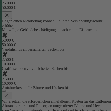
25.000 €
50.000 €
Gegen einen Mehrbeitrag können Sie Ihren Versicherungsschutz
erhöhen.
Mutwillige Gebäudebeschädigungen nach einem Einbruch bis
5.000 €
50.000 €
Vandalismus an versicherten Sachen bis
2.500 €
10.000 €
Graffitischäden an versicherten Sachen bis
2.500 €
10.000 €
Aufräumkosten für Bäume und Hecken bis
Wir ersetzen die erforderlichen angefallenen Kosten für das Entfernen
Abtransportieren und Entsorgen umgestürzter Bäume und Hecken
vom Versicherungsgrundstück. Bereits erkrankte oder abgestorbene