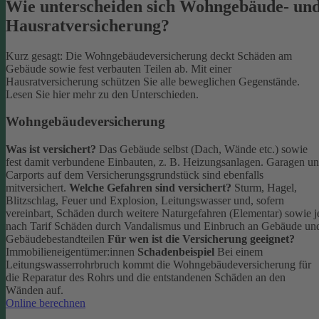
Wie unterscheiden sich Wohngebäude- un
Hausratversicherung?
Kurz gesagt: Die Wohngebäudeversicherung deckt Schäden am
Gebäude sowie fest verbauten Teilen ab. Mit einer
Hausratversicherung schützen Sie alle beweglichen Gegenstände.
Lesen Sie hier mehr zu den Unterschieden.
Wohngebäudeversicherung
Was ist versichert?
Das Gebäude selbst (Dach, Wände etc.) sowie
fest damit verbundene Einbauten, z. B. Heizungsanlagen. Garagen u
Carports auf dem Versicherungsgrundstück sind ebenfalls
mitversichert.
Welche Gefahren sind versichert?
Sturm, Hagel,
Blitzschlag, Feuer und Explosion, Leitungswasser und, sofern
vereinbart, Schäden durch weitere Naturgefahren (Elementar) sowie j
nach Tarif Schäden durch Vandalismus und Einbruch an Gebäude un
Gebäudebestandteilen
Für wen ist die Versicherung geeignet?
Immobilieneigentümer:innen
Schadenbeispiel
Bei einem
Leitungswasserrohrbruch kommt die Wohngebäudeversicherung für
die Reparatur des Rohrs und die entstandenen Schäden an den
Wänden auf.
Online berechnen