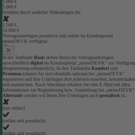
1.000 €
5.000 €
Schäden durch undichte Silikonfugen bis
2.500 €
10.000 €
Vertragsunterlagen postalisch und online im Kundenportal
meineDEVK verfügbar
In der Tarifstufe
Basis
stehen Ihnen die Vertragsunterlagen
ausschließlich
digital
im Kundenportal „meineDEVK" zur Verfügun
(Registrierung erforderlich).
In den Tarifstufen
Komfort
und
Premium
können Sie sich ebenfalls optional bei „meineDEVK"
registrieren und Ihre Unterlagen dort jederzeit einsehen, herunterladen
und ausdrucken. Nach Abschluss erhalten Sie eine E-Mail mit allen
Informationen zur Registrierung bzw. Anmeldung bei „meineDEVK"
Alternativ
senden wir Ihnen Ihre Unterlagen auch
postalisch
zu.
(nur online)
(online und postalisch)
(online und postalisch)