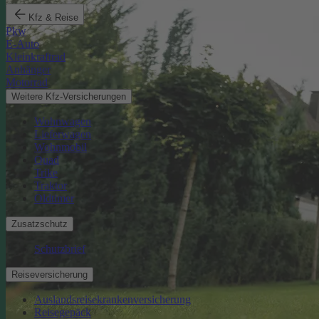
Kfz & Reise
Pkw
E-Auto
Kleinkraftrad
Anhänger
Motorrad
Weitere Kfz-Versicherungen
Wohnwagen
Lieferwagen
Wohnmobil
Quad
Trike
Traktor
Oldtimer
Zusatzschutz
Schutzbrief
Reiseversicherung
Auslandsreisekrankenversicherung
Reisegepäck