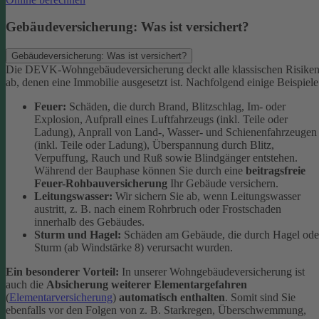
Gebäudeversicherung: Was ist versichert?
Gebäudeversicherung: Was ist versichert?
Die DEVK-Wohngebäudeversicherung deckt alle klassischen Risike
ab, denen eine Immobilie ausgesetzt ist. Nachfolgend einige Beispiele
Feuer:
Schäden, die durch Brand, Blitzschlag, Im- oder
Explosion, Aufprall eines Luftfahrzeugs (inkl. Teile oder
Ladung), Anprall von Land-, Wasser- und Schienenfahrzeugen
(inkl. Teile oder Ladung), Überspannung durch Blitz,
Verpuffung, Rauch und Ruß sowie Blindgänger entstehen.
Während der Bauphase können Sie durch eine
beitragsfreie
Feuer-Rohbauversicherung
Ihr Gebäude versichern.
Leitungswasser:
Wir sichern Sie ab, wenn Leitungswasser
austritt, z. B. nach einem Rohrbruch oder Frostschaden
innerhalb des Gebäudes.
Sturm und Hagel:
Schäden am Gebäude, die durch Hagel ode
Sturm (ab Windstärke 8) verursacht wurden.
Ein besonderer Vorteil:
In unserer Wohngebäudeversicherung ist
auch die
Absicherung weiterer Elementargefahren
(
Elementarversicherung
)
automatisch enthalten
. Somit sind Sie
ebenfalls vor den Folgen von z. B. Starkregen, Überschwemmung,