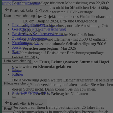
Berechnungsgrundlage für einen Monatsbeitrag von 22,68 €:
Immobilienfinanzierung
versicherte Person:
nicht im öffentlichen Dienst tätig,
Krankheit, Unfall & Pflege
schadenfrei, keine weiteren DEVK-Verträge
Krankenversicherung
versichertes Objekt:
unterkellertes Einfamilienhaus mit
120 qm, Baujahr 2024, Erd- und Obergeschoss,
Private Krankenversicherung
ausgebautes Dachgeschoss, normale Ausstattung, Ort:
Gesetzliche Krankenversicherung
24106 Kiel
Betriebliche Krankenversicherung
Tarif:
Wohnflächen-Tarif im Komfort-Schutz,
Zusatzversicherungen
Grunddeckung und Elementar (mit 2.500 €) enthalten
Krankentagegeld
eingeschlossene optionale Selbstbeteiligung:
500 €
Ausland
Versicherungsbeginn:
Mai 2026
Tiere
Der Jahresbeitrag auf Basis dieser Berechnungsgrundlage
beträgt 271,50 €.
Unfallversicherung
Absicherung bei
Feuer, Leitungswasser, Sturm und Hage
l
sowie
weiteren Elementargefahren
Privat
Kinder
Die Absicherung gegen weitere Elementargefahren ist bereits i
Pflegeversicherung
der Wohngebäudeversicherung enthalten – außer Sie wünschen
diesen Schutz nicht. Dann können Sie ihn abwählen.
Pflegezusatzversicherung
Sparen Sie
bis zu 55 % Beitrag
bei Neubauten
Beruf, Alter & Finanzen
Der Rabatt auf Ihren Beitrag baut sich über 26 Jahre Ihres
Beruf
Versicherungsschutzes in unterschiedlichen Prozentstufen ab.