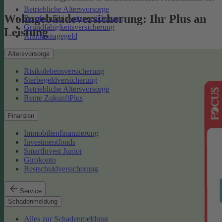
Betriebliche Altersvorsorge
Wohngebäudeversicherung: Ihr Plus an
Berufsunfähigkeitsversicherung
Grundfähigkeitsversicherung
Leistung
Krankentagegeld
Altersvorsorge
Risikolebensversicherung
Sterbegeldversicherung
Betriebliche Altersvorsorge
Rente ZukunftPlus
Finanzen
Immobilienfinanzierung
Investmentfonds
SmartInvest Junior
Girokonto
Restschuldversicherung
Service
Schadenmeldung
Alles zur Schadenmeldung