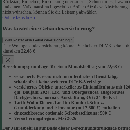
Rückstau, Erdbeben, Erdsenkung oder -rutsch, Schneedruck, Lawine
und einem Vulkanausbruch geschützt.
Sollten Sie diese Absicherung
nicht wünschen, können Sie die Leistung abwählen.
Online berechnen
Was kostet eine Gebäudeversicherung?
Was kostet eine Gebäudeversicherung?
Eine Wohngebäudeversicherung können Sie bei der DEVK schon ab
günstigen
22,68 €
Berechnungsgrundlage für einen Monatsbeitrag von 22,68 €:
versicherte Person:
nicht im öffentlichen Dienst tätig,
schadenfrei, keine weiteren DEVK-Verträge
versichertes Objekt:
unterkellertes Einfamilienhaus mit 12
qm, Baujahr 2024, Erd- und Obergeschoss, ausgebautes
Dachgeschoss, normale Ausstattung, Ort: 24106 Kiel
Tarif:
Wohnflächen-Tarif im Komfort-Schutz,
Grunddeckung und Elementar (mit 2.500 €) enthalten
eingeschlossene optionale Selbstbeteiligung:
500 €
Versicherungsbeginn:
Mai 2026
Der Jahresbeitrag auf Basis dieser Berechnungsgrundlage beträg