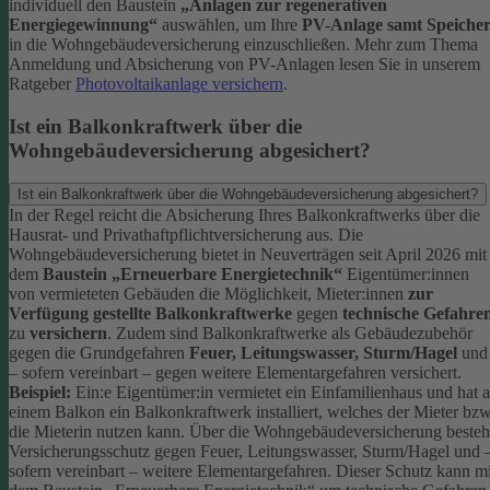
individuell den Baustein
„Anlagen zur regenerativen
Energiegewinnung“
auswählen, um Ihre
PV-Anlage samt Speiche
in die Wohngebäudeversicherung einzuschließen.
Mehr zum Thema
Anmeldung und Absicherung von PV-Anlagen lesen Sie in unserem
Ratgeber
Photovoltaikanlage versichern
.
Ist ein Balkonkraftwerk über die
Wohngebäudeversicherung abgesichert?
Ist ein Balkonkraftwerk über die Wohngebäudeversicherung abgesichert?
In der Regel reicht die Absicherung Ihres Balkonkraftwerks über die
Hausrat- und Privathaftpflichtversicherung aus.
Die
Wohngebäudeversicherung bietet in Neuverträgen seit April 2026 mit
dem
Baustein „Erneuerbare Energietechnik“
Eigentümer:innen
von vermieteten Gebäuden die Möglichkeit, Mieter:innen
zur
Verfügung gestellte Balkonkraftwerke
gegen
technische Gefahre
zu
versichern
. Zudem sind Balkonkraftwerke als Gebäudezubehör
gegen die Grundgefahren
Feuer, Leitungswasser, Sturm/Hagel
und
– sofern vereinbart – gegen weitere Elementargefahren versichert.
Beispiel:
Ein:e Eigentümer:in vermietet ein Einfamilienhaus und hat 
einem Balkon ein Balkonkraftwerk installiert, welches der Mieter bzw
die Mieterin nutzen kann. Über die Wohngebäudeversicherung besteh
Versicherungsschutz gegen Feuer, Leitungswasser, Sturm/Hagel und 
sofern vereinbart – weitere Elementargefahren. Dieser Schutz kann mi