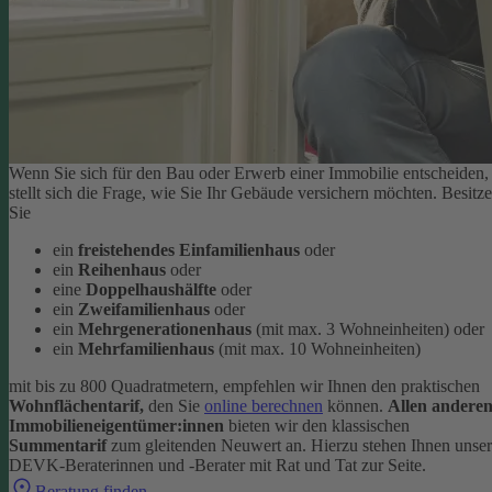
Wenn Sie sich für den Bau oder Erwerb einer Immobilie entscheiden,
stellt sich die Frage, wie Sie Ihr Gebäude versichern möchten. Besitz
Sie
ein
freistehendes Einfamilienhaus
oder
ein
Reihenhaus
oder
eine
Doppelhaushälfte
oder
ein
Zweifamilienhaus
oder
ein
Mehrgenerationenhaus
(mit max. 3 Wohneinheiten) oder
ein
Mehrfamilienhaus
(mit max. 10 Wohneinheiten)
mit bis zu 800 Quadratmetern, empfehlen wir Ihnen den praktischen
Wohnflächentarif,
den Sie
online berechnen
können.
Allen andere
Immobilieneigentümer:innen
bieten wir den klassischen
Summentarif
zum gleitenden Neuwert an. Hierzu stehen Ihnen unse
DEVK-Beraterinnen und -Berater mit Rat und Tat zur Seite.
Beratung finden