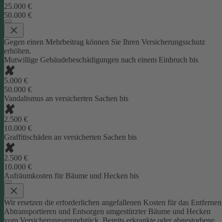
25.000 €
50.000 €
Gegen einen Mehrbeitrag können Sie Ihren Versicherungsschutz
erhöhen.
Mutwillige Gebäudebeschädigungen nach einem Einbruch bis
5.000 €
50.000 €
Vandalismus an versicherten Sachen bis
2.500 €
10.000 €
Graffitischäden an versicherten Sachen bis
2.500 €
10.000 €
Aufräumkosten für Bäume und Hecken bis
Wir ersetzen die erforderlichen angefallenen Kosten für das Entfernen
Abtransportieren und Entsorgen umgestürzter Bäume und Hecken
vom Versicherungsgrundstück. Bereits erkrankte oder abgestorbene