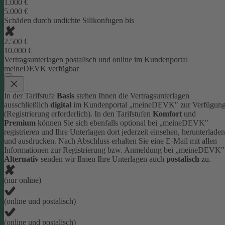
1.000 €
5.000 €
Schäden durch undichte Silikonfugen bis
2.500 €
10.000 €
Vertragsunterlagen postalisch und online im Kundenportal
meineDEVK verfügbar
In der Tarifstufe
Basis
stehen Ihnen die Vertragsunterlagen
ausschließlich
digital
im Kundenportal „meineDEVK" zur Verfügun
(Registrierung erforderlich).
In den Tarifstufen
Komfort
und
Premium
können Sie sich ebenfalls optional bei „meineDEVK"
registrieren und Ihre Unterlagen dort jederzeit einsehen, herunterladen
und ausdrucken. Nach Abschluss erhalten Sie eine E-Mail mit allen
Informationen zur Registrierung bzw. Anmeldung bei „meineDEVK"
Alternativ
senden wir Ihnen Ihre Unterlagen auch
postalisch
zu.
(nur online)
(online und postalisch)
(online und postalisch)