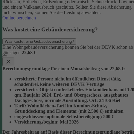
Rückstau, Erdbeben, Erdsenkung oder -rutsch, Schneedruck, Lawine
und einem Vulkanausbruch geschützt.
Sollten Sie diese Absicherung
nicht wünschen, können Sie die Leistung abwählen.
Online berechnen
Was kostet eine Gebäudeversicherung?
Was kostet eine Gebäudeversicherung?
Eine Wohngebäudeversicherung können Sie bei der DEVK schon ab
günstigen
22,68 €
Berechnungsgrundlage für einen Monatsbeitrag von 22,68 €:
versicherte Person:
nicht im öffentlichen Dienst tätig,
schadenfrei, keine weiteren DEVK-Verträge
versichertes Objekt:
unterkellertes Einfamilienhaus mit 12
qm, Baujahr 2024, Erd- und Obergeschoss, ausgebautes
Dachgeschoss, normale Ausstattung, Ort: 24106 Kiel
Tarif:
Wohnflächen-Tarif im Komfort-Schutz,
Grunddeckung und Elementar (mit 2.500 €) enthalten
eingeschlossene optionale Selbstbeteiligung:
500 €
Versicherungsbeginn:
Mai 2026
Der Jahresbeitrag auf Basis dieser Berechnungsgrundlage beträg