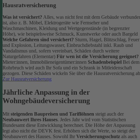
Hausratversicherung
Was ist versichert?
Alles, was nicht fest mit dem Gebäude verbunde
ist, also z. B. Möbel, Elektrogeräte wie Fernseher und
Waschmaschinen, Kleidung und Wertgegenstände (in begrenzter
Höhe), wie beispielsweise Schmuck, Kunstwerke oder auch Bargeld
Welche Gefahren sind versichert?
Sturm, Hagel, Blitzschlag, Feuer
und Explosion, Leitungswasser, Einbruchdiebstahl inkl. Raub und
Vandalismus und, sofern vereinbart, Schäden durch weitere
Naturgefahren (Elementar)
Für wen ist die Versicherung geeignet?
Mieter:innen, Immobilieneigentümer:innen
Schadenbeispiel
Bei dem
Rohrbruch wird auch Ihr Sofa und ein Schrank in Mitleidenschaft
gezogen. Diese Schäden wickeln Sie über die Hausratversicherung ab
Zur Hausratversicherung
Jährliche Anpassung in der
Wohngebäudeversicherung
Mit
steigenden Baupreisen und Tariflöhnen
steigt auch der
Neubauwert Ihres Hauses
. Jedes Jahr wird vom Statistischen
Bundesamt diese Entwicklung berechnet. Die Höhe der Anpassung
legt also nicht die DEVK fest.
Erhöhen sich die Werte, so steigt der
Neubauwert des Hauses. Sowohl Ihr
Versicherungsschutz
als auch