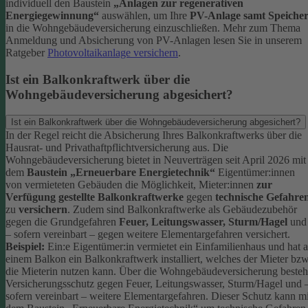
individuell den Baustein
„Anlagen zur regenerativen
Energiegewinnung“
auswählen, um Ihre
PV-Anlage samt Speiche
in die Wohngebäudeversicherung einzuschließen.
Mehr zum Thema
Anmeldung und Absicherung von PV-Anlagen lesen Sie in unserem
Ratgeber
Photovoltaikanlage versichern
.
Ist ein Balkonkraftwerk über die
Wohngebäudeversicherung abgesichert?
Ist ein Balkonkraftwerk über die Wohngebäudeversicherung abgesichert?
In der Regel reicht die Absicherung Ihres Balkonkraftwerks über die
Hausrat- und Privathaftpflichtversicherung aus.
Die
Wohngebäudeversicherung bietet in Neuverträgen seit April 2026 mit
dem
Baustein „Erneuerbare Energietechnik“
Eigentümer:innen
von vermieteten Gebäuden die Möglichkeit, Mieter:innen
zur
Verfügung gestellte Balkonkraftwerke
gegen
technische Gefahre
zu
versichern
. Zudem sind Balkonkraftwerke als Gebäudezubehör
gegen die Grundgefahren
Feuer, Leitungswasser, Sturm/Hagel
und
– sofern vereinbart – gegen weitere Elementargefahren versichert.
Beispiel:
Ein:e Eigentümer:in vermietet ein Einfamilienhaus und hat 
einem Balkon ein Balkonkraftwerk installiert, welches der Mieter bzw
die Mieterin nutzen kann. Über die Wohngebäudeversicherung besteh
Versicherungsschutz gegen Feuer, Leitungswasser, Sturm/Hagel und 
sofern vereinbart – weitere Elementargefahren. Dieser Schutz kann mi