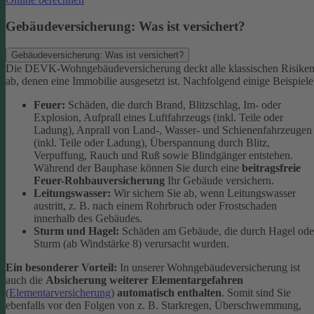
Gebäudeversicherung: Was ist versichert?
Gebäudeversicherung: Was ist versichert?
Die DEVK-Wohngebäudeversicherung deckt alle klassischen Risike
ab, denen eine Immobilie ausgesetzt ist. Nachfolgend einige Beispiele
Feuer:
Schäden, die durch Brand, Blitzschlag, Im- oder
Explosion, Aufprall eines Luftfahrzeugs (inkl. Teile oder
Ladung), Anprall von Land-, Wasser- und Schienenfahrzeugen
(inkl. Teile oder Ladung), Überspannung durch Blitz,
Verpuffung, Rauch und Ruß sowie Blindgänger entstehen.
Während der Bauphase können Sie durch eine
beitragsfreie
Feuer-Rohbauversicherung
Ihr Gebäude versichern.
Leitungswasser:
Wir sichern Sie ab, wenn Leitungswasser
austritt, z. B. nach einem Rohrbruch oder Frostschaden
innerhalb des Gebäudes.
Sturm und Hagel:
Schäden am Gebäude, die durch Hagel ode
Sturm (ab Windstärke 8) verursacht wurden.
Ein besonderer Vorteil:
In unserer Wohngebäudeversicherung ist
auch die
Absicherung weiterer Elementargefahren
(
Elementarversicherung
)
automatisch enthalten
. Somit sind Sie
ebenfalls vor den Folgen von z. B. Starkregen, Überschwemmung,