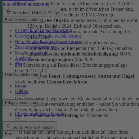
Berechnungsgrundlage für einen Monatsbeitrag von 22,68 €:
Immobilienfinanzierung
versicherte Person:
nicht im öffentlichen Dienst tätig,
Krankheit, Unfall & Pflege
schadenfrei, keine weiteren DEVK-Verträge
Krankenversicherung
versichertes Objekt:
unterkellertes Einfamilienhaus mit
120 qm, Baujahr 2024, Erd- und Obergeschoss,
Private Krankenversicherung
ausgebautes Dachgeschoss, normale Ausstattung, Ort:
Gesetzliche Krankenversicherung
24106 Kiel
Betriebliche Krankenversicherung
Tarif:
Wohnflächen-Tarif im Komfort-Schutz,
Zusatzversicherungen
Grunddeckung und Elementar (mit 2.500 €) enthalten
Krankentagegeld
eingeschlossene optionale Selbstbeteiligung:
500 €
Ausland
Versicherungsbeginn:
Mai 2026
Tiere
Der Jahresbeitrag auf Basis dieser Berechnungsgrundlage
beträgt 271,50 €.
Unfallversicherung
Absicherung bei
Feuer, Leitungswasser, Sturm und Hage
l
sowie
weiteren Elementargefahren
Privat
Kinder
Die Absicherung gegen weitere Elementargefahren ist bereits i
Pflegeversicherung
der Wohngebäudeversicherung enthalten – außer Sie wünschen
diesen Schutz nicht. Dann können Sie ihn abwählen.
Pflegezusatzversicherung
Sparen Sie
bis zu 55 % Beitrag
bei Neubauten
Beruf, Alter & Finanzen
Der Rabatt auf Ihren Beitrag baut sich über 26 Jahre Ihres
Beruf
Versicherungsschutzes in unterschiedlichen Prozentstufen ab.