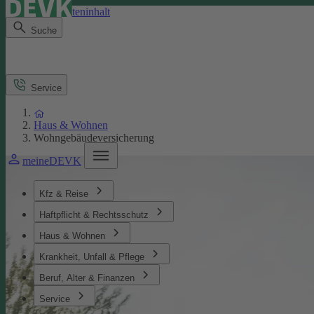
Direkt zum Seiteninhalt
Suche
Service
Haus & Wohnen
Wohngebäudeversicherung
meineDEVK
Kfz & Reise
Haftpflicht & Rechtsschutz
Haus & Wohnen
Krankheit, Unfall & Pflege
Beruf, Alter & Finanzen
Service