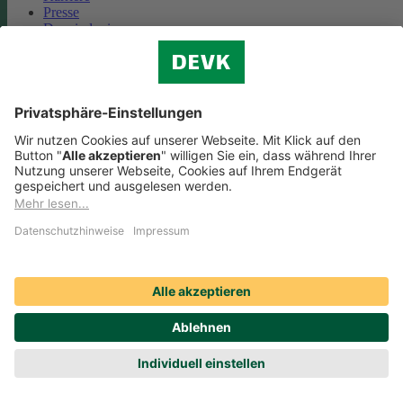
Presse
Das sind wir
Vorstand
Unternehmensberichte
Standorte
Kooperationen
Partnerschaft Deutsche Bahn
Nachhaltigkeit
Cookie-Einstellungen
Datenschutz
Impressum
Streitbeilegung
Nutzungshinweise
EU-Transparenzverordnung
Compliance
Barrierefreiheit
Social Media Icons sowie Verlinkungen, die mit
gekennzeichnet