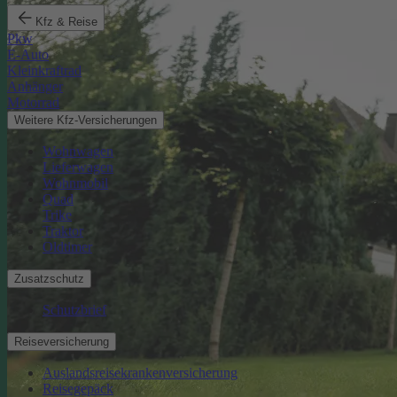
Kfz & Reise
Pkw
E-Auto
Kleinkraftrad
Anhänger
Motorrad
Weitere Kfz-Versicherungen
Wohnwagen
Lieferwagen
Wohnmobil
Quad
Trike
Traktor
Oldtimer
Zusatzschutz
Schutzbrief
Reiseversicherung
Auslandsreisekrankenversicherung
Reisegepäck