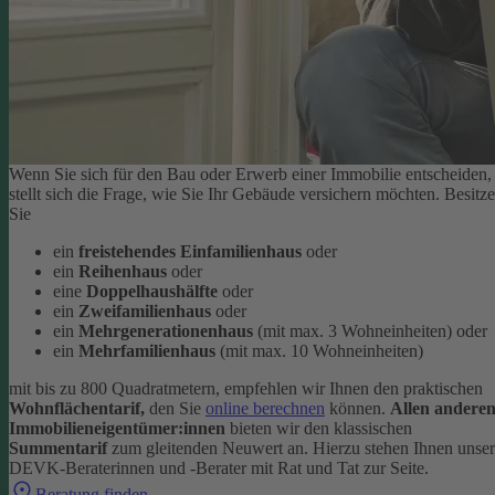
Wenn Sie sich für den Bau oder Erwerb einer Immobilie entscheiden,
stellt sich die Frage, wie Sie Ihr Gebäude versichern möchten. Besitz
Sie
ein
freistehendes Einfamilienhaus
oder
ein
Reihenhaus
oder
eine
Doppelhaushälfte
oder
ein
Zweifamilienhaus
oder
ein
Mehrgenerationenhaus
(mit max. 3 Wohneinheiten) oder
ein
Mehrfamilienhaus
(mit max. 10 Wohneinheiten)
mit bis zu 800 Quadratmetern, empfehlen wir Ihnen den praktischen
Wohnflächentarif,
den Sie
online berechnen
können.
Allen andere
Immobilieneigentümer:innen
bieten wir den klassischen
Summentarif
zum gleitenden Neuwert an. Hierzu stehen Ihnen unse
DEVK-Beraterinnen und -Berater mit Rat und Tat zur Seite.
Beratung finden