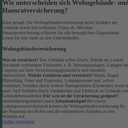
Wie unterscheiden sich Wohngebäude- un
Hausratversicherung?
Kurz gesagt: Die Wohngebäudeversicherung deckt Schäden am
Gebäude sowie fest verbauten Teilen ab. Mit einer
Hausratversicherung schützen Sie alle beweglichen Gegenstände.
Lesen Sie hier mehr zu den Unterschieden.
Wohngebäudeversicherung
Was ist versichert?
Das Gebäude selbst (Dach, Wände etc.) sowie
fest damit verbundene Einbauten, z. B. Heizungsanlagen. Garagen u
Carports auf dem Versicherungsgrundstück sind ebenfalls
mitversichert.
Welche Gefahren sind versichert?
Sturm, Hagel,
Blitzschlag, Feuer und Explosion, Leitungswasser und, sofern
vereinbart, Schäden durch weitere Naturgefahren (Elementar) sowie j
nach Tarif Schäden durch Vandalismus und Einbruch an Gebäude un
Gebäudebestandteilen
Für wen ist die Versicherung geeignet?
Immobilieneigentümer:innen
Schadenbeispiel
Bei einem
Leitungswasserrohrbruch kommt die Wohngebäudeversicherung für
die Reparatur des Rohrs und die entstandenen Schäden an den
Wänden auf.
Online berechnen