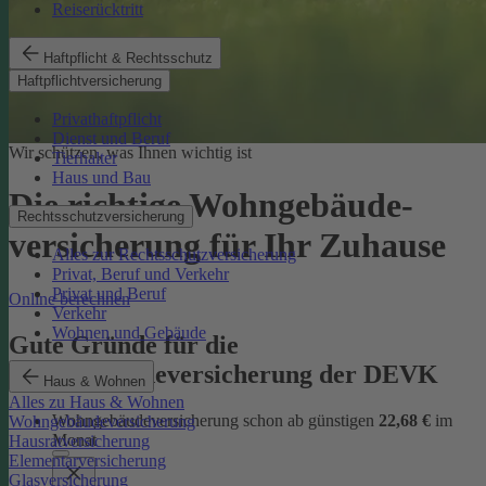
Reiserücktritt
Haftpflicht & Rechtsschutz
Haftpflichtversicherung
Privathaftpflicht
Dienst und Beruf
Wir schützen, was Ihnen wichtig ist
Tierhalter
Haus und Bau
Die richtige Wohngebäude­
Rechtsschutzversicherung
versicherung für Ihr Zuhause
Alles zur Rechtsschutzversicherung
Privat, Beruf und Verkehr
Privat und Beruf
Online berechnen
Verkehr
Wohnen und Gebäude
Gute Gründe für die
Wohngebäudeversicherung der DEVK
Haus & Wohnen
Alles zu Haus & Wohnen
Wohngebäudeversicherung schon ab günstigen
22,68 €
im
Wohngebäudeversicherung
Monat
Hausratversicherung
Elementarversicherung
Glasversicherung