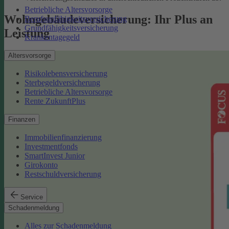
Betriebliche Altersvorsorge
Wohngebäudeversicherung: Ihr Plus an
Berufsunfähigkeitsversicherung
Grundfähigkeitsversicherung
Leistung
Krankentagegeld
Altersvorsorge
Risikolebensversicherung
Sterbegeldversicherung
Betriebliche Altersvorsorge
Rente ZukunftPlus
Finanzen
Immobilienfinanzierung
Investmentfonds
SmartInvest Junior
Girokonto
Restschuldversicherung
Service
Schadenmeldung
Alles zur Schadenmeldung