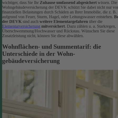
wichtiger, dass Sie Ihr
Zuhause umfassend abgesichert
wissen. Die
Wohngebäudeversicherung der DEVK schützt Sie dabei nicht nur vo
finanziellen Belastungen durch Schäden an Ihrer Immobilie, die z. B.
aufgrund von Feuer, Sturm, Hagel, oder Leitungswasser entstehen.
Be
der DEVK
sind auch
weitere Elementargefahren
über die
Elementarversicherung
mitversichert
. Dazu zählen u. a. Starkregen,
Überschwemmung/Hochwasser und Rückstau. Wünschen Sie diese
Zusatzleistung nicht, können Sie diese abwählen.
Wohnflächen- und Summentarif: die
Unterschiede in der Wohn­
gebäudeversicherung