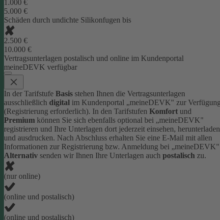
1.000 €
5.000 €
Schäden durch undichte Silikonfugen bis
2.500 €
10.000 €
Vertragsunterlagen postalisch und online im Kundenportal
meineDEVK verfügbar
In der Tarifstufe
Basis
stehen Ihnen die Vertragsunterlagen
ausschließlich
digital
im Kundenportal „meineDEVK" zur Verfügun
(Registrierung erforderlich).
In den Tarifstufen
Komfort
und
Premium
können Sie sich ebenfalls optional bei „meineDEVK"
registrieren und Ihre Unterlagen dort jederzeit einsehen, herunterladen
und ausdrucken. Nach Abschluss erhalten Sie eine E-Mail mit allen
Informationen zur Registrierung bzw. Anmeldung bei „meineDEVK"
Alternativ
senden wir Ihnen Ihre Unterlagen auch
postalisch
zu.
(nur online)
(online und postalisch)
(online und postalisch)