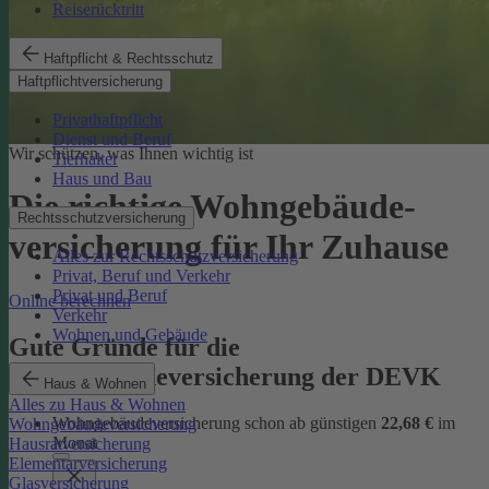
Reiserücktritt
Haftpflicht & Rechtsschutz
Haftpflichtversicherung
Privathaftpflicht
Dienst und Beruf
Wir schützen, was Ihnen wichtig ist
Tierhalter
Haus und Bau
Die richtige Wohngebäude­
Rechtsschutzversicherung
versicherung für Ihr Zuhause
Alles zur Rechtsschutzversicherung
Privat, Beruf und Verkehr
Privat und Beruf
Online berechnen
Verkehr
Wohnen und Gebäude
Gute Gründe für die
Wohngebäudeversicherung der DEVK
Haus & Wohnen
Alles zu Haus & Wohnen
Wohngebäudeversicherung schon ab günstigen
22,68 €
im
Wohngebäudeversicherung
Monat
Hausratversicherung
Elementarversicherung
Glasversicherung