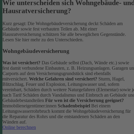
Wie unterscheiden sich Wohngebäude- un
Hausratversicherung?
Kurz gesagt: Die Wohngebäudeversicherung deckt Schäden am
Gebäude sowie fest verbauten Teilen ab. Mit einer
Hausratversicherung schützen Sie alle beweglichen Gegenstände.
Lesen Sie hier mehr zu den Unterschieden.
Wohngebäudeversicherung
Was ist versichert?
Das Gebäude selbst (Dach, Wände etc.) sowie
fest damit verbundene Einbauten, z. B. Heizungsanlagen. Garagen u
Carports auf dem Versicherungsgrundstück sind ebenfalls
mitversichert.
Welche Gefahren sind versichert?
Sturm, Hagel,
Blitzschlag, Feuer und Explosion, Leitungswasser und, sofern
vereinbart, Schäden durch weitere Naturgefahren (Elementar) sowie j
nach Tarif Schäden durch Vandalismus und Einbruch an Gebäude un
Gebäudebestandteilen
Für wen ist die Versicherung geeignet?
Immobilieneigentümer:innen
Schadenbeispiel
Bei einem
Leitungswasserrohrbruch kommt die Wohngebäudeversicherung für
die Reparatur des Rohrs und die entstandenen Schäden an den
Wänden auf.
Online berechnen