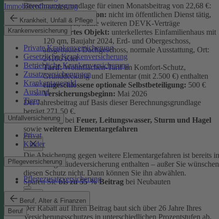
Berechnungsgrundlage für einen Monatsbeitrag von 22,68 €:
Immobilienfinanzierung
versicherte Person:
nicht im öffentlichen Dienst tätig,
Krankheit, Unfall & Pflege
schadenfrei, keine weiteren DEVK-Verträge
Krankenversicherung
versichertes Objekt:
unterkellertes Einfamilienhaus mit
120 qm, Baujahr 2024, Erd- und Obergeschoss,
Private Krankenversicherung
ausgebautes Dachgeschoss, normale Ausstattung, Ort:
Gesetzliche Krankenversicherung
24106 Kiel
Betriebliche Krankenversicherung
Tarif:
Wohnflächen-Tarif im Komfort-Schutz,
Zusatzversicherungen
Grunddeckung und Elementar (mit 2.500 €) enthalten
Krankentagegeld
eingeschlossene optionale Selbstbeteiligung:
500 €
Ausland
Versicherungsbeginn:
Mai 2026
Tiere
Der Jahresbeitrag auf Basis dieser Berechnungsgrundlage
beträgt 271,50 €.
Unfallversicherung
Absicherung bei
Feuer, Leitungswasser, Sturm und Hage
l
sowie
weiteren Elementargefahren
Privat
Kinder
Die Absicherung gegen weitere Elementargefahren ist bereits i
Pflegeversicherung
der Wohngebäudeversicherung enthalten – außer Sie wünschen
diesen Schutz nicht. Dann können Sie ihn abwählen.
Pflegezusatzversicherung
Sparen Sie
bis zu 55 % Beitrag
bei Neubauten
Beruf, Alter & Finanzen
Der Rabatt auf Ihren Beitrag baut sich über 26 Jahre Ihres
Beruf
Versicherungsschutzes in unterschiedlichen Prozentstufen ab.