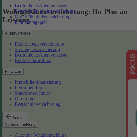
Betriebliche Altersvorsorge
Wohngebäudeversicherung: Ihr Plus an
Berufsunfähigkeitsversicherung
Grundfähigkeitsversicherung
Leistung
Krankentagegeld
Altersvorsorge
Risikolebensversicherung
Sterbegeldversicherung
Betriebliche Altersvorsorge
Rente ZukunftPlus
Finanzen
Immobilienfinanzierung
Investmentfonds
SmartInvest Junior
Girokonto
Restschuldversicherung
Service
Schadenmeldung
Alles zur Schadenmeldung