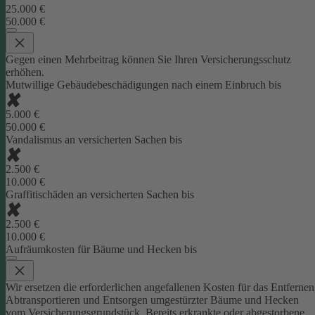
25.000 €
50.000 €
Gegen einen Mehrbeitrag können Sie Ihren Versicherungsschutz
erhöhen.
Mutwillige Gebäudebeschädigungen nach einem Einbruch bis
5.000 €
50.000 €
Vandalismus an versicherten Sachen bis
2.500 €
10.000 €
Graffitischäden an versicherten Sachen bis
2.500 €
10.000 €
Aufräumkosten für Bäume und Hecken bis
Wir ersetzen die erforderlichen angefallenen Kosten für das Entfernen
Abtransportieren und Entsorgen umgestürzter Bäume und Hecken
vom Versicherungsgrundstück. Bereits erkrankte oder abgestorbene