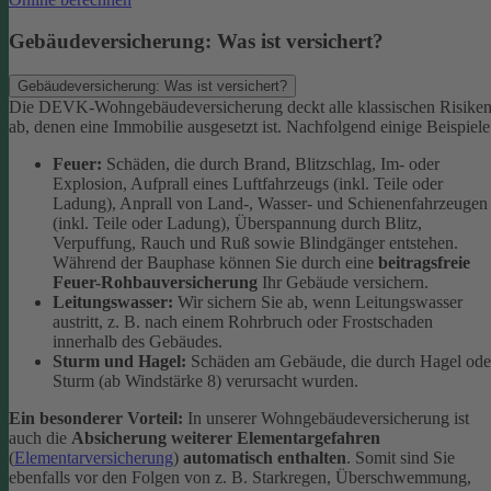
Gebäudeversicherung: Was ist versichert?
Gebäudeversicherung: Was ist versichert?
Die DEVK-Wohngebäudeversicherung deckt alle klassischen Risike
ab, denen eine Immobilie ausgesetzt ist. Nachfolgend einige Beispiele
Feuer:
Schäden, die durch Brand, Blitzschlag, Im- oder
Explosion, Aufprall eines Luftfahrzeugs (inkl. Teile oder
Ladung), Anprall von Land-, Wasser- und Schienenfahrzeugen
(inkl. Teile oder Ladung), Überspannung durch Blitz,
Verpuffung, Rauch und Ruß sowie Blindgänger entstehen.
Während der Bauphase können Sie durch eine
beitragsfreie
Feuer-Rohbauversicherung
Ihr Gebäude versichern.
Leitungswasser:
Wir sichern Sie ab, wenn Leitungswasser
austritt, z. B. nach einem Rohrbruch oder Frostschaden
innerhalb des Gebäudes.
Sturm und Hagel:
Schäden am Gebäude, die durch Hagel ode
Sturm (ab Windstärke 8) verursacht wurden.
Ein besonderer Vorteil:
In unserer Wohngebäudeversicherung ist
auch die
Absicherung weiterer Elementargefahren
(
Elementarversicherung
)
automatisch enthalten
. Somit sind Sie
ebenfalls vor den Folgen von z. B. Starkregen, Überschwemmung,