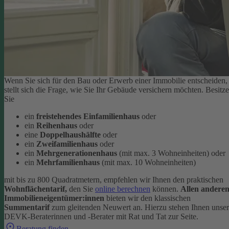
Wenn Sie sich für den Bau oder Erwerb einer Immobilie entscheiden,
stellt sich die Frage, wie Sie Ihr Gebäude versichern möchten. Besitz
Sie
ein
freistehendes Einfamilienhaus
oder
ein
Reihenhaus
oder
eine
Doppelhaushälfte
oder
ein
Zweifamilienhaus
oder
ein
Mehrgenerationenhaus
(mit max. 3 Wohneinheiten) oder
ein
Mehrfamilienhaus
(mit max. 10 Wohneinheiten)
mit bis zu 800 Quadratmetern, empfehlen wir Ihnen den praktischen
Wohnflächentarif,
den Sie
online berechnen
können.
Allen andere
Immobilieneigentümer:innen
bieten wir den klassischen
Summentarif
zum gleitenden Neuwert an. Hierzu stehen Ihnen unse
DEVK-Beraterinnen und -Berater mit Rat und Tat zur Seite.
Beratung finden