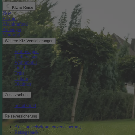
Kfz & Reise
Pkw
E-Auto
Kleinkraftrad
Anhänger
Motorrad
Weitere Kfz-Versicherungen
Wohnwagen
Lieferwagen
Wohnmobil
Quad
Trike
Traktor
Oldtimer
Zusatzschutz
Schutzbrief
Reiseversicherung
Auslandsreisekrankenversicherung
Reisegepäck