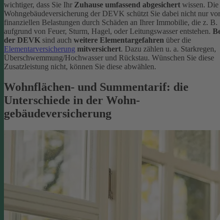
wichtiger, dass Sie Ihr
Zuhause umfassend abgesichert
wissen. Die
Wohngebäudeversicherung der DEVK schützt Sie dabei nicht nur vo
finanziellen Belastungen durch Schäden an Ihrer Immobilie, die z. B.
aufgrund von Feuer, Sturm, Hagel, oder Leitungswasser entstehen.
Be
der DEVK
sind auch
weitere Elementargefahren
über die
Elementarversicherung
mitversichert
. Dazu zählen u. a. Starkregen,
Überschwemmung/Hochwasser und Rückstau. Wünschen Sie diese
Zusatzleistung nicht, können Sie diese abwählen.
Wohnflächen- und Summentarif: die
Unterschiede in der Wohn­
gebäudeversicherung