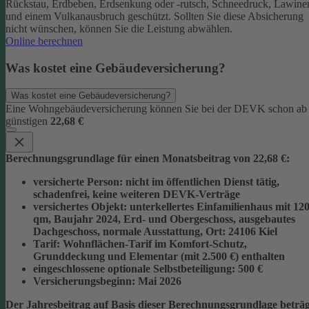
Rückstau, Erdbeben, Erdsenkung oder -rutsch, Schneedruck, Lawine
und einem Vulkanausbruch geschützt.
Sollten Sie diese Absicherung
nicht wünschen, können Sie die Leistung abwählen.
Online berechnen
Was kostet eine Gebäudeversicherung?
Was kostet eine Gebäudeversicherung?
Eine Wohngebäudeversicherung können Sie bei der DEVK schon ab
günstigen
22,68 €
Berechnungsgrundlage für einen Monatsbeitrag von 22,68 €:
versicherte Person:
nicht im öffentlichen Dienst tätig,
schadenfrei, keine weiteren DEVK-Verträge
versichertes Objekt:
unterkellertes Einfamilienhaus mit 12
qm, Baujahr 2024, Erd- und Obergeschoss, ausgebautes
Dachgeschoss, normale Ausstattung, Ort: 24106 Kiel
Tarif:
Wohnflächen-Tarif im Komfort-Schutz,
Grunddeckung und Elementar (mit 2.500 €) enthalten
eingeschlossene optionale Selbstbeteiligung:
500 €
Versicherungsbeginn:
Mai 2026
Der Jahresbeitrag auf Basis dieser Berechnungsgrundlage beträg