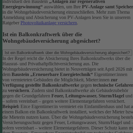
individuell den Baustein
„Anlagen zur regenerativen
Energiegewinnung“
auswählen, um Ihre
PV-Anlage samt Speiche
in die Wohngebäudeversicherung einzuschließen.
Mehr zum Thema
Anmeldung und Absicherung von PV-Anlagen lesen Sie in unserem
Ratgeber
Photovoltaikanlage versichern
.
Ist ein Balkonkraftwerk über die
Wohngebäudeversicherung abgesichert?
Ist ein Balkonkraftwerk über die Wohngebäudeversicherung abgesichert?
In der Regel reicht die Absicherung Ihres Balkonkraftwerks über die
Hausrat- und Privathaftpflichtversicherung aus.
Die
Wohngebäudeversicherung bietet in Neuverträgen seit April 2026 mit
dem
Baustein „Erneuerbare Energietechnik“
Eigentümer:innen
von vermieteten Gebäuden die Möglichkeit, Mieter:innen
zur
Verfügung gestellte Balkonkraftwerke
gegen
technische Gefahre
zu
versichern
. Zudem sind Balkonkraftwerke als Gebäudezubehör
gegen die Grundgefahren
Feuer, Leitungswasser, Sturm/Hagel
und
– sofern vereinbart – gegen weitere Elementargefahren versichert.
Beispiel:
Ein:e Eigentümer:in vermietet ein Einfamilienhaus und hat 
einem Balkon ein Balkonkraftwerk installiert, welches der Mieter bzw
die Mieterin nutzen kann. Über die Wohngebäudeversicherung besteh
Versicherungsschutz gegen Feuer, Leitungswasser, Sturm/Hagel und 
sofern vereinbart – weitere Elementargefahren. Dieser Schutz kann mi