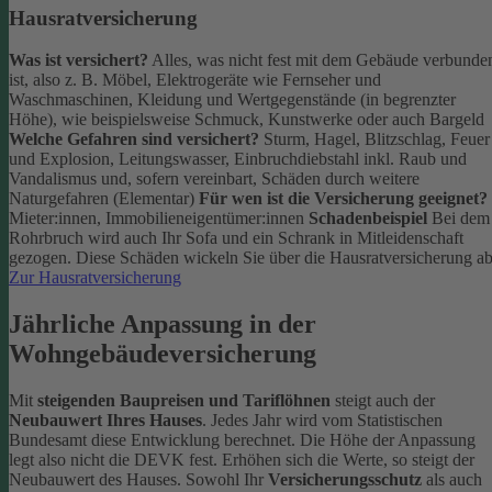
Hausratversicherung
Was ist versichert?
Alles, was nicht fest mit dem Gebäude verbunde
ist, also z. B. Möbel, Elektrogeräte wie Fernseher und
Waschmaschinen, Kleidung und Wertgegenstände (in begrenzter
Höhe), wie beispielsweise Schmuck, Kunstwerke oder auch Bargeld
Welche Gefahren sind versichert?
Sturm, Hagel, Blitzschlag, Feuer
und Explosion, Leitungswasser, Einbruchdiebstahl inkl. Raub und
Vandalismus und, sofern vereinbart, Schäden durch weitere
Naturgefahren (Elementar)
Für wen ist die Versicherung geeignet?
Mieter:innen, Immobilieneigentümer:innen
Schadenbeispiel
Bei dem
Rohrbruch wird auch Ihr Sofa und ein Schrank in Mitleidenschaft
gezogen. Diese Schäden wickeln Sie über die Hausratversicherung ab
Zur Hausratversicherung
Jährliche Anpassung in der
Wohngebäudeversicherung
Mit
steigenden Baupreisen und Tariflöhnen
steigt auch der
Neubauwert Ihres Hauses
. Jedes Jahr wird vom Statistischen
Bundesamt diese Entwicklung berechnet. Die Höhe der Anpassung
legt also nicht die DEVK fest.
Erhöhen sich die Werte, so steigt der
Neubauwert des Hauses. Sowohl Ihr
Versicherungsschutz
als auch