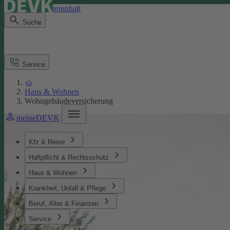
Direkt zum Seiteninhalt
Suche
Service
Haus & Wohnen
Wohngebäudeversicherung
meineDEVK
Kfz & Reise
Haftpflicht & Rechtsschutz
Haus & Wohnen
Krankheit, Unfall & Pflege
Beruf, Alter & Finanzen
Service