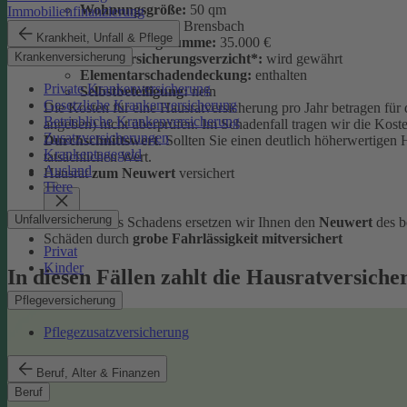
Wohnungsgröße:
50 qm
Immobilienfinanzierung
Wohnort:
64395 Brensbach
Krankheit, Unfall & Pflege
Versicherungssumme:
35.000 €
Krankenversicherung
Unterversicherungsverzicht*:
wird gewährt
Elementarschadendeckung:
enthalten
Private Krankenversicherung
Selbstbeteiligung:
nein
Gesetzliche Krankenversicherung
Die Kosten für eine Hausratversicherung pro Jahr betragen für 
Betriebliche Krankenversicherung
angeben) nicht überprüfen. Im Schadenfall tragen wir die Kos
Zusatzversicherungen
Durchschnittswert
. Sollten Sie einen deutlich höherwertigen 
Krankentagegeld
tatsächlichen Wert.
Ausland
Hausrat
zum Neuwert
versichert
Tiere
Unfallversicherung
Im Falle eines Schadens ersetzen wir Ihnen den
Neuwert
des b
Schäden durch
grobe Fahrlässigkeit mitversichert
Privat
Kinder
In diesen Fällen zahlt die Hausratversiche
Pflegeversicherung
Pflegezusatzversicherung
Beruf, Alter & Finanzen
Beruf