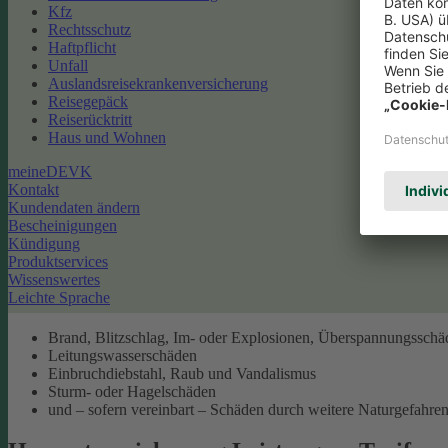
Kfz
Rechtsschutz
Haftpflicht
Unfall
Auslandsreisekrankenversicherung
Reisegepäck
Reiserücktritt
Haus und Wohnen
meineDEVK
Kontakt
Kundendaten ändern
Bescheinigungen
Kündigung
Produktservices
Wissenswertes
Leichte Sprache
Brand, Blitzschlag, Im- oder Explosionen, Überspannungsschä
Leitungswasserschäden
Einbruchdiebstahl, Raub und Vandalismus
Sturm- oder Hagelschäden
und – sofern vereinbart – Schäden durch weitere Naturgefahren