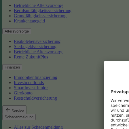
Betriebliche Altersvorsorge
Berufsunfähigkeitsversicherung
Grundfähigkeitsversicherung
Krankentagegeld
Altersvorsorge
Risikolebensversicherung
Sterbegeldversicherung
Betriebliche Altersvorsorge
Rente ZukunftPlus
Finanzen
Immobilienfinanzierung
Investmentfonds
SmartInvest Junior
Girokonto
Restschuldversicherung
Service
Schadenmeldung
Alles zur Schadenmeldung