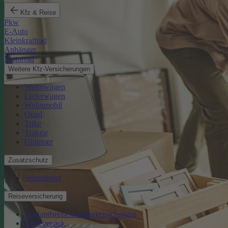
Kfz & Reise
Pkw
E-Auto
Kleinkraftrad
Anhänger
Motorrad
Weitere Kfz-Versicherungen
Wohnwagen
Lieferwagen
Wohnmobil
Quad
Trike
Traktor
Oldtimer
Zusatzschutz
Schutzbrief
Reiseversicherung
Auslandsreisekrankenversicherung
Reisegepäck