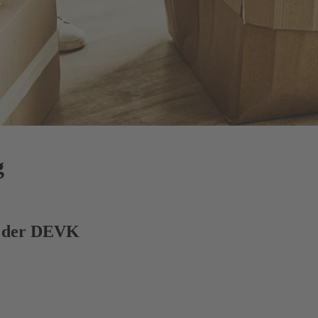
g
g der DEVK