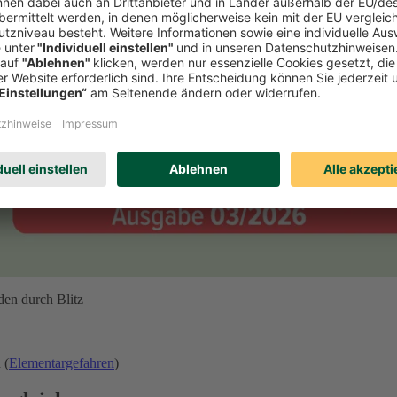
den durch Blitz
 (
Elementargefahren
)