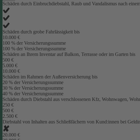
Schäden durch Einbruchdiebstahl, Raub und Vandalismus nach eine
Schäden durch grobe Fahrlässigkeit bis
10.000 €
100 % der Versicherungssumme
100 % der Versicherungssumme
Schäden an Ihrem Inventar auf Balkon, Terrasse oder im Garten bis
500 €
5.000 €
10.000 €
Schäden im Rahmen der Außenversicherung bis
20 % der Versicherungssumme
30 % der Versicherungssumme
40 % der Versicherungssumme
Schäden durch Diebstahl aus verschlossenen Kfz, Wohnwagen, Wohnm
250 €
500 €
2.500 €
Diebstahl von Inhalten aus Schließfächern von Kund:innen bei Geldins
20.000 €