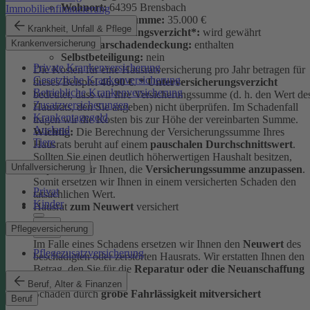
Wohnort:
64395 Brensbach
Immobilienfinanzierung
Versicherungssumme:
35.000 €
Krankheit, Unfall & Pflege
Unterversicherungsverzicht*:
wird gewährt
Krankenversicherung
Elementarschadendeckung:
enthalten
Selbstbeteiligung:
nein
Private Krankenversicherung
Die Kosten für eine Hausratversicherung pro Jahr betragen für
Gesetzliche Krankenversicherung
dieses Beispiel
46,90 €
.
* Unterversicherungsverzicht
Betriebliche Krankenversicherung
bedeutet, dass wir Ihre Versicherungssumme (d. h. den Wert de
Zusatzversicherungen
Hausrats, den Sie angeben) nicht überprüfen. Im Schadenfall
Krankentagegeld
tragen wir die Kosten bis zur Höhe der vereinbarten Summe.
Ausland
Wichtig:
Die Berechnung der Versicherungssumme Ihres
Tiere
Hausrats beruht auf einem
pauschalen Durchschnittswert
.
Sollten Sie einen deutlich höherwertigen Haushalt besitzen,
Unfallversicherung
empfehlen wir Ihnen, die
Versicherungssumme anzupassen
.
Somit ersetzen wir Ihnen in einem versicherten Schaden den
Privat
tatsächlichen Wert.
Kinder
Hausrat
zum Neuwert
versichert
Pflegeversicherung
Im Falle eines Schadens ersetzen wir Ihnen den
Neuwert
des
Pflegezusatzversicherung
beschädigten oder zerstörten Hausrats. Wir erstatten Ihnen den
Betrag, den Sie für die
Reparatur oder die Neuanschaffung
ausgeben müssten.
Beruf, Alter & Finanzen
Schäden durch
grobe Fahrlässigkeit mitversichert
Beruf