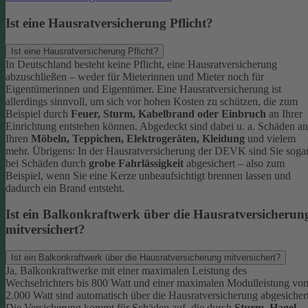
Ist eine Hausratversicherung Pflicht?
Ist eine Hausratversicherung Pflicht?
In Deutschland besteht keine Pflicht, eine Hausratversicherung
abzuschließen – weder für Mieterinnen und Mieter noch für
Eigentümerinnen und Eigentümer. Eine Hausratversicherung ist
allerdings sinnvoll, um sich vor hohen Kosten zu schützen, die zum
Beispiel durch
Feuer, Sturm, Kabelbrand oder Einbruch
an Ihrer
Einrichtung entstehen können. Abgedeckt sind dabei u. a. Schäden an
Ihren
Möbeln, Teppichen, Elektrogeräten, Kleidung
und vielem
mehr.
Übrigens: In der Hausratversicherung der DEVK sind Sie soga
bei Schäden durch
grobe Fahrlässigkeit
abgesichert – also zum
Beispiel, wenn Sie eine Kerze unbeaufsichtigt brennen lassen und
dadurch ein Brand entsteht.
Ist ein Balkonkraftwerk über die Hausratversicherun
mitversichert?
Ist ein Balkonkraftwerk über die Hausratversicherung mitversichert?
Ja, Balkonkraftwerke mit einer maximalen Leistung des
Wechselrichters bis 800 Watt und einer maximalen Modulleistung vo
2.000 Watt sind automatisch über die Hausratversicherung abgesichert
Die Versicherung kommt für Schäden auf, die durch
Sturm
,
Hagel
,