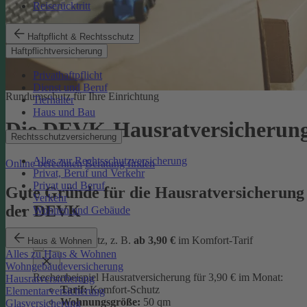
Reiserücktritt
Haftpflicht & Rechtsschutz
Haftpflichtversicherung
Privathaftpflicht
Dienst und Beruf
Rundumschutz für Ihre Einrichtung
Tierhalter
Haus und Bau
Die DEVK-Hausratversicherun
Rechtsschutzversicherung
Alles zur Rechtsschutzversicherung
Online berechnen
Beratung finden
Privat, Beruf und Verkehr
Privat und Beruf
Gute Gründe für die Hausratversicherung
Verkehr
der DEVK
Wohnen und Gebäude
günstiger Schutz, z. B.
ab 3,90 €
im Komfort-Tarif
Haus & Wohnen
Alles zu Haus & Wohnen
Wohngebäudeversicherung
Rechenbeispiel Hausratversicherung für 3,90 € im Monat:
Hausratversicherung
Tarif:
Komfort-Schutz
Elementarversicherung
Wohnungsgröße:
50 qm
Glasversicherung