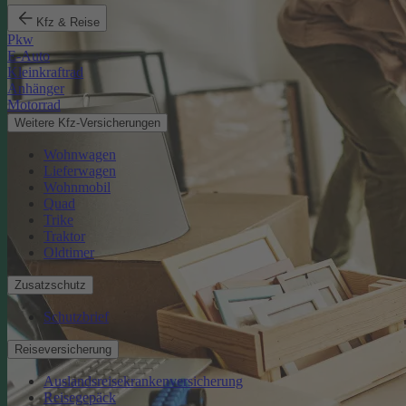
Kfz & Reise
Pkw
E-Auto
Kleinkraftrad
Anhänger
Motorrad
Weitere Kfz-Versicherungen
Wohnwagen
Lieferwagen
Wohnmobil
Quad
Trike
Traktor
Oldtimer
Zusatzschutz
Schutzbrief
Reiseversicherung
Auslandsreisekrankenversicherung
Reisegepäck