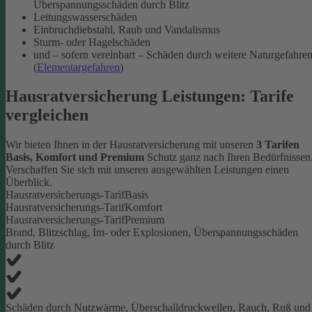
Überspannungsschäden durch Blitz
Leitungswasserschäden
Einbruchdiebstahl, Raub und Vandalismus
Sturm- oder Hagelschäden
und – sofern vereinbart – Schäden durch weitere Naturgefahre
(
Elementargefahren
)
Hausratversicherung Leistungen: Tarife
vergleichen
Wir bieten Ihnen in der Hausratversicherung mit unseren
3 Tarifen
Basis, Komfort und Premium
Schutz ganz nach Ihren Bedürfnissen
Verschaffen Sie sich mit unseren ausgewählten Leistungen einen
Überblick.
Hausratversicherungs-Tarif
Basis
Hausratversicherungs-Tarif
Komfort
Hausratversicherungs-Tarif
Premium
Brand, Blitzschlag, Im- oder Explosionen, Überspannungsschäden
durch Blitz
Schäden durch Nutzwärme, Überschalldruckwellen, Rauch, Ruß und