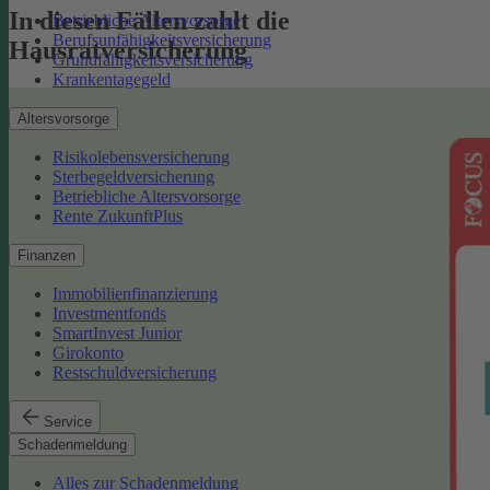
In diesen Fällen zahlt die
Betriebliche Altersvorsorge
Berufsunfähigkeitsversicherung
Hausratversicherung
Grundfähigkeitsversicherung
Krankentagegeld
Altersvorsorge
Risikolebensversicherung
Sterbegeldversicherung
Betriebliche Altersvorsorge
Rente ZukunftPlus
Finanzen
Immobilienfinanzierung
Investmentfonds
SmartInvest Junior
Girokonto
Restschuldversicherung
Service
Schadenmeldung
Alles zur Schadenmeldung