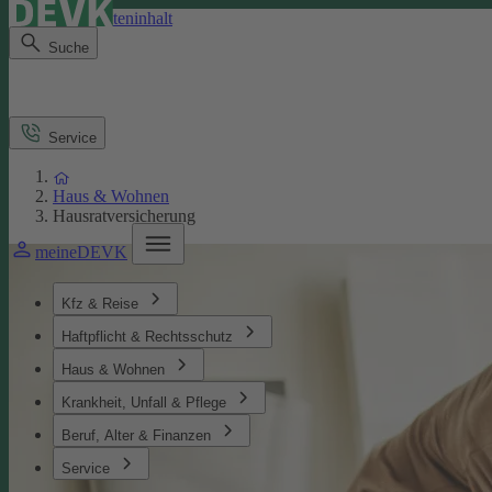
Direkt zum Seiteninhalt
Suche
Service
Haus & Wohnen
Hausratversicherung
meineDEVK
Kfz & Reise
Haftpflicht & Rechtsschutz
Haus & Wohnen
Krankheit, Unfall & Pflege
Beruf, Alter & Finanzen
Service