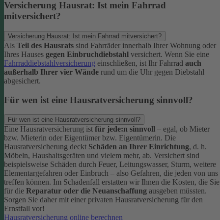
Versicherung Hausrat: Ist mein Fahrrad
mitversichert?
Versicherung Hausrat: Ist mein Fahrrad mitversichert?
Als
Teil des Hausrats
sind Fahrräder innerhalb Ihrer Wohnung oder
Ihres Hauses
gegen Einbruchdiebstahl
versichert. Wenn Sie eine
Fahrraddiebstahlversicherung
einschließen, ist Ihr Fahrrad
auch
außerhalb Ihrer vier Wände
rund um die Uhr gegen Diebstahl
abgesichert.
Für wen ist eine Hausratversicherung sinnvoll?
Für wen ist eine Hausratversicherung sinnvoll?
Eine Hausratversicherung ist
für jede:n sinnvoll
– egal, ob Mieter
bzw. Mieterin oder Eigentümer bzw. Eigentümerin.
Die
Hausratversicherung deckt
Schäden an Ihrer Einrichtung
, d. h.
Möbeln, Haushaltsgeräten und vielem mehr, ab. Versichert sind
beispielsweise Schäden durch Feuer, Leitungswasser, Sturm, weitere
Elementargefahren oder Einbruch – also Gefahren, die jeden von uns
treffen können. Im Schadenfall erstatten wir Ihnen die Kosten, die Sie
für die
Reparatur oder die Neuanschaffung
ausgeben müssten.
Sorgen Sie daher mit einer privaten Hausratversicherung für den
Ernstfall vor!
Hausratversicherung online berechnen