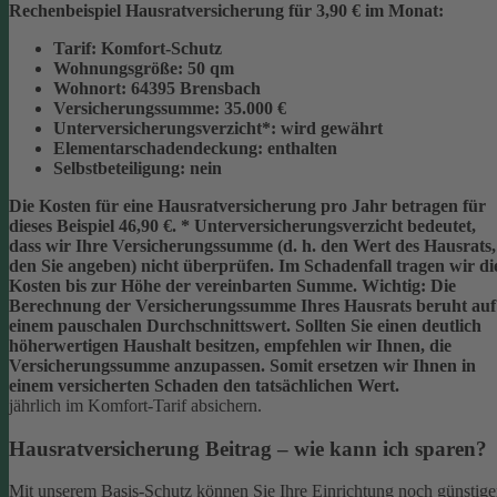
Rechenbeispiel Hausratversicherung für 3,90 € im Monat:
Tarif:
Komfort-Schutz
Wohnungsgröße:
50 qm
Wohnort:
64395 Brensbach
Versicherungssumme:
35.000 €
Unterversicherungsverzicht*:
wird gewährt
Elementarschadendeckung:
enthalten
Selbstbeteiligung:
nein
Die Kosten für eine Hausratversicherung pro Jahr betragen für
dieses Beispiel
46,90 €
.
* Unterversicherungsverzicht
bedeutet,
dass wir Ihre Versicherungssumme (d. h. den Wert des Hausrats,
den Sie angeben) nicht überprüfen. Im Schadenfall tragen wir di
Kosten bis zur Höhe der vereinbarten Summe.
Wichtig:
Die
Berechnung der Versicherungssumme Ihres Hausrats beruht auf
einem
pauschalen Durchschnittswert
. Sollten Sie einen deutlich
höherwertigen Haushalt besitzen, empfehlen wir Ihnen, die
Versicherungssumme anzupassen
. Somit ersetzen wir Ihnen in
einem versicherten Schaden den tatsächlichen Wert.
jährlich im Komfort-Tarif absichern.
Hausratversicherung Beitrag – wie kann ich sparen?
Mit unserem Basis-Schutz können Sie Ihre Einrichtung noch günstige