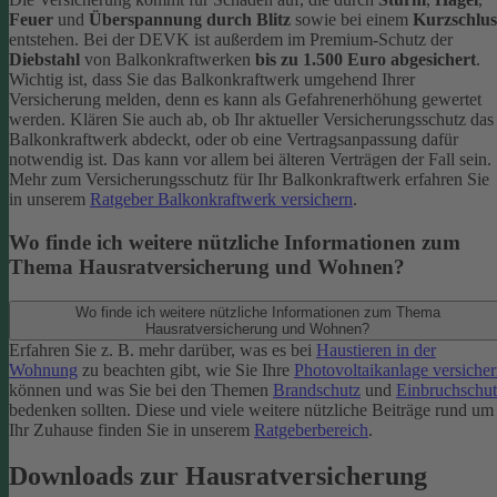
Feuer
und
Überspannung durch Blitz
sowie bei einem
Kurzschlus
entstehen. Bei der DEVK ist außerdem im Premium-Schutz
der
Diebstahl
von Balkonkraftwerken
bis zu 1.500 Euro abgesichert
.
Wichtig ist, dass Sie das Balkonkraftwerk umgehend Ihrer
Versicherung melden, denn es kann als Gefahrenerhöhung gewertet
werden. Klären Sie auch ab, ob Ihr aktueller Versicherungsschutz das
Balkonkraftwerk abdeckt, oder ob eine Vertragsanpassung dafür
notwendig ist. Das kann vor allem bei älteren Verträgen der Fall sein.
Mehr zum Versicherungsschutz für Ihr Balkonkraftwerk erfahren Sie
in unserem
Ratgeber Balkonkraftwerk versichern
.
Wo finde ich weitere nützliche Informationen zum
Thema Hausratversicherung und Wohnen?
Wo finde ich weitere nützliche Informationen zum Thema
Hausratversicherung und Wohnen?
Erfahren Sie z. B. mehr darüber, was es bei
Haustieren in der
Wohnung
zu beachten gibt, wie Sie Ihre
Photovoltaikanlage versiche
können und was Sie bei den Themen
Brandschutz
und
Einbruchschut
bedenken sollten. Diese und viele weitere nützliche Beiträge rund um
Ihr Zuhause finden Sie in unserem
Ratgeberbereich
.
Downloads zur Hausratversicherung