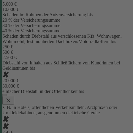
5.000 €
10.000 €
Schäden im Rahmen der Außenversicherung bis
20 % der Versicherungssumme
30 % der Versicherungssumme
40 % der Versicherungssumme
Schäden durch Diebstahl aus verschlossenen Kfz, Wohnwagen,
Wohnmobil, fest montierten Dachboxen/Motorradkoffern bis
250 €
500 €
2.500 €
Diebstahl von Inhalten aus Schließfächern von Kund:innen bei
Geldinstituten bis
20.000 €
30.000 €
einfacher Diebstahl in der Öffentlichkeit bis
z. B. in Hotels, öffentlichen Verkehrsmitteln, Arztpraxen oder
Umkleidekabinen, ausgenommen elektrische Geräte
250 €