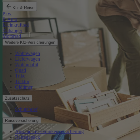
Kfz & Reise
Pkw
E-Auto
Kleinkraftrad
Anhänger
Motorrad
Weitere Kfz-Versicherungen
Wohnwagen
Lieferwagen
Wohnmobil
Quad
Trike
Traktor
Oldtimer
Zusatzschutz
Schutzbrief
Reiseversicherung
Auslandsreisekrankenversicherung
Reisegepäck