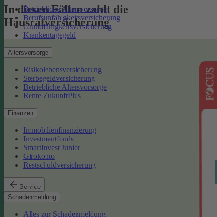
In diesen Fällen zahlt die
Betriebliche Altersvorsorge
Berufsunfähigkeitsversicherung
Hausratversicherung
Grundfähigkeitsversicherung
Krankentagegeld
Altersvorsorge
Risikolebensversicherung
Sterbegeldversicherung
Betriebliche Altersvorsorge
Rente ZukunftPlus
Finanzen
Immobilienfinanzierung
Investmentfonds
SmartInvest Junior
Girokonto
Restschuldversicherung
Service
Schadenmeldung
Alles zur Schadenmeldung