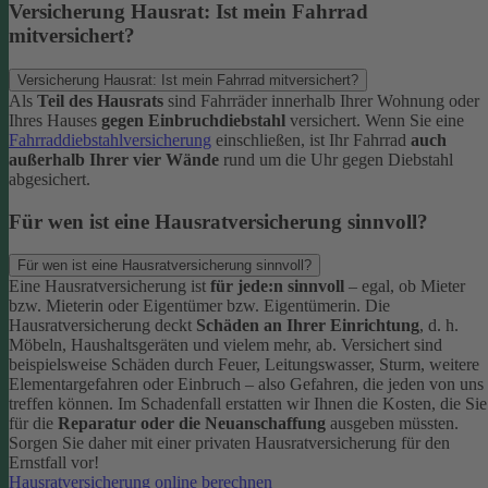
Versicherung Hausrat: Ist mein Fahrrad
mitversichert?
Versicherung Hausrat: Ist mein Fahrrad mitversichert?
Als
Teil des Hausrats
sind Fahrräder innerhalb Ihrer Wohnung oder
Ihres Hauses
gegen Einbruchdiebstahl
versichert. Wenn Sie eine
Fahrraddiebstahlversicherung
einschließen, ist Ihr Fahrrad
auch
außerhalb Ihrer vier Wände
rund um die Uhr gegen Diebstahl
abgesichert.
Für wen ist eine Hausratversicherung sinnvoll?
Für wen ist eine Hausratversicherung sinnvoll?
Eine Hausratversicherung ist
für jede:n sinnvoll
– egal, ob Mieter
bzw. Mieterin oder Eigentümer bzw. Eigentümerin.
Die
Hausratversicherung deckt
Schäden an Ihrer Einrichtung
, d. h.
Möbeln, Haushaltsgeräten und vielem mehr, ab. Versichert sind
beispielsweise Schäden durch Feuer, Leitungswasser, Sturm, weitere
Elementargefahren oder Einbruch – also Gefahren, die jeden von uns
treffen können. Im Schadenfall erstatten wir Ihnen die Kosten, die Sie
für die
Reparatur oder die Neuanschaffung
ausgeben müssten.
Sorgen Sie daher mit einer privaten Hausratversicherung für den
Ernstfall vor!
Hausratversicherung online berechnen