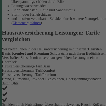
Überspannungsschäden durch Blitz
Leitungswasserschäden
Einbruchdiebstahl, Raub und Vandalismus
Sturm- oder Hagelschäden
und – sofern vereinbart – Schäden durch weitere Naturgefahre
(
Elementargefahren
)
Hausratversicherung Leistungen: Tarife
vergleichen
Wir bieten Ihnen in der Hausratversicherung mit unseren
3 Tarifen
Basis, Komfort und Premium
Schutz ganz nach Ihren Bedürfnissen
Verschaffen Sie sich mit unseren ausgewählten Leistungen einen
Überblick.
Hausratversicherungs-Tarif
Basis
Hausratversicherungs-Tarif
Komfort
Hausratversicherungs-Tarif
Premium
Brand, Blitzschlag, Im- oder Explosionen, Überspannungsschäden
durch Blitz
Schäden durch Nutzwärme, Überschalldruckwellen, Rauch, Ruß und