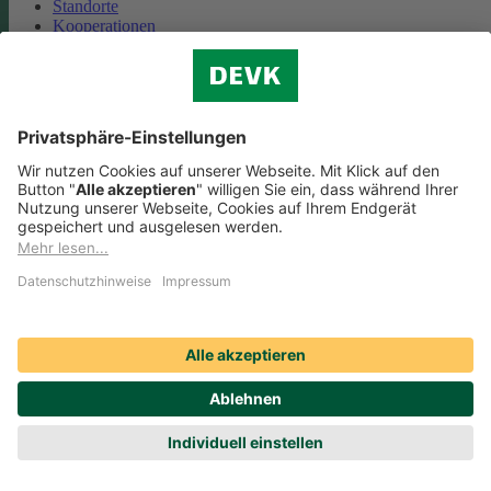
Standorte
Kooperationen
Partnerschaft Deutsche Bahn
Nachhaltigkeit
Cookie-Einstellungen
Datenschutz
Impressum
Streitbeilegung
Nutzungshinweise
EU-Transparenzverordnung
Compliance
Barrierefreiheit
Social Media Icons sowie Verlinkungen, die mit
gekennzeichnet
sind, führen auf externe Seiten. Die DEVK ist für die dortigen Inhalte
Nutzungsbedingungen und Datenschutzbestimmungen nicht
verantwortlich. Mehr dazu erfahren Sie unter
Datenschutz
.
© DEVK 2026