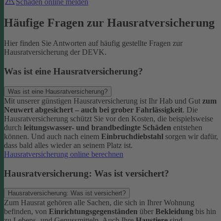
Schaden online melden
Häufige Fragen zur Hausratversicherung
Hier finden Sie Antworten auf häufig gestellte Fragen zur
Hausratversicherung der DEVK.
Was ist eine Hausratversicherung?
Was ist eine Hausratversicherung?
Mit unserer günstigen Hausratversicherung ist Ihr Hab und Gut
zum
Neuwert abgesichert – auch bei grober Fahrlässigkeit
. Die
Hausratversicherung schützt Sie vor den Kosten, die beispielsweise
durch
leitungswasser- und brandbedingte Schäden
entstehen
können. Und auch nach einem
Einbruchdiebstahl
sorgen wir dafür,
dass bald alles wieder an seinem Platz ist.
Hausratversicherung online berechnen
Hausratversicherung: Was ist versichert?
Hausratversicherung: Was ist versichert?
Zum Hausrat gehören alle Sachen, die sich in Ihrer Wohnung
befinden, von
Einrichtungsgegenständen
über
Bekleidung
bis hin
zu Lebens- und Genussmitteln. Auch Ihre
Haustiere
sind