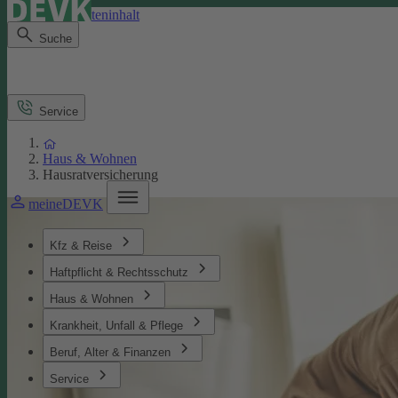
Direkt zum Seiteninhalt
Suche
Service
Haus & Wohnen
Hausratversicherung
meineDEVK
Kfz & Reise
Haftpflicht & Rechtsschutz
Haus & Wohnen
Krankheit, Unfall & Pflege
Beruf, Alter & Finanzen
Service