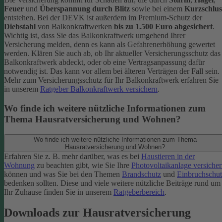
Feuer
und
Überspannung durch Blitz
sowie bei einem
Kurzschlus
entstehen. Bei der DEVK ist außerdem im Premium-Schutz
der
Diebstahl
von Balkonkraftwerken
bis zu 1.500 Euro abgesichert
.
Wichtig ist, dass Sie das Balkonkraftwerk umgehend Ihrer
Versicherung melden, denn es kann als Gefahrenerhöhung gewertet
werden. Klären Sie auch ab, ob Ihr aktueller Versicherungsschutz das
Balkonkraftwerk abdeckt, oder ob eine Vertragsanpassung dafür
notwendig ist. Das kann vor allem bei älteren Verträgen der Fall sein.
Mehr zum Versicherungsschutz für Ihr Balkonkraftwerk erfahren Sie
in unserem
Ratgeber Balkonkraftwerk versichern
.
Wo finde ich weitere nützliche Informationen zum
Thema Hausratversicherung und Wohnen?
Wo finde ich weitere nützliche Informationen zum Thema
Hausratversicherung und Wohnen?
Erfahren Sie z. B. mehr darüber, was es bei
Haustieren in der
Wohnung
zu beachten gibt, wie Sie Ihre
Photovoltaikanlage versiche
können und was Sie bei den Themen
Brandschutz
und
Einbruchschut
bedenken sollten. Diese und viele weitere nützliche Beiträge rund um
Ihr Zuhause finden Sie in unserem
Ratgeberbereich
.
Downloads zur Hausratversicherung