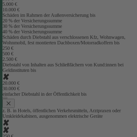
5.000 €
10.000 €
Schäden im Rahmen der Außenversicherung bis
20 % der Versicherungssumme
30 % der Versicherungssumme
40 % der Versicherungssumme
Schäden durch Diebstahl aus verschlossenen Kfz, Wohnwagen,
Wohnmobil, fest montierten Dachboxen/Motorradkoffern bis
250 €
500 €
2.500 €
Diebstahl von Inhalten aus Schließfächern von Kund:innen bei
Geldinstituten bis
20.000 €
30.000 €
einfacher Diebstahl in der Öffentlichkeit bis
z. B. in Hotels, öffentlichen Verkehrsmitteln, Arztpraxen oder
Umkleidekabinen, ausgenommen elektrische Geräte
250 €