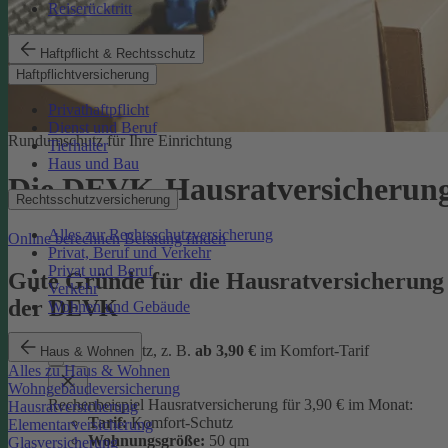
Reiserücktritt
Haftpflicht & Rechtsschutz
Haftpflichtversicherung
Privathaftpflicht
Dienst und Beruf
Rundumschutz für Ihre Einrichtung
Tierhalter
Haus und Bau
Die DEVK-Hausratversicherun
Rechtsschutzversicherung
Alles zur Rechtsschutzversicherung
Online berechnen
Beratung finden
Privat, Beruf und Verkehr
Privat und Beruf
Gute Gründe für die Hausratversicherung
Verkehr
der DEVK
Wohnen und Gebäude
günstiger Schutz, z. B.
ab 3,90 €
im Komfort-Tarif
Haus & Wohnen
Alles zu Haus & Wohnen
Wohngebäudeversicherung
Rechenbeispiel Hausratversicherung für 3,90 € im Monat:
Hausratversicherung
Tarif:
Komfort-Schutz
Elementarversicherung
Wohnungsgröße:
50 qm
Glasversicherung