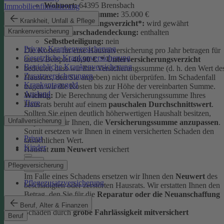
Wohnort:
64395 Brensbach
Immobilienfinanzierung
Versicherungssumme:
35.000 €
Krankheit, Unfall & Pflege
Unterversicherungsverzicht*:
wird gewährt
Krankenversicherung
Elementarschadendeckung:
enthalten
Selbstbeteiligung:
nein
Private Krankenversicherung
Die Kosten für eine Hausratversicherung pro Jahr betragen für
Gesetzliche Krankenversicherung
dieses Beispiel
46,90 €
.
* Unterversicherungsverzicht
Betriebliche Krankenversicherung
bedeutet, dass wir Ihre Versicherungssumme (d. h. den Wert de
Zusatzversicherungen
Hausrats, den Sie angeben) nicht überprüfen. Im Schadenfall
Krankentagegeld
tragen wir die Kosten bis zur Höhe der vereinbarten Summe.
Ausland
Wichtig:
Die Berechnung der Versicherungssumme Ihres
Tiere
Hausrats beruht auf einem
pauschalen Durchschnittswert
.
Sollten Sie einen deutlich höherwertigen Haushalt besitzen,
Unfallversicherung
empfehlen wir Ihnen, die
Versicherungssumme anzupassen
.
Somit ersetzen wir Ihnen in einem versicherten Schaden den
Privat
tatsächlichen Wert.
Kinder
Hausrat
zum Neuwert
versichert
Pflegeversicherung
Im Falle eines Schadens ersetzen wir Ihnen den
Neuwert
des
Pflegezusatzversicherung
beschädigten oder zerstörten Hausrats. Wir erstatten Ihnen den
Betrag, den Sie für die
Reparatur oder die Neuanschaffung
ausgeben müssten.
Beruf, Alter & Finanzen
Schäden durch
grobe Fahrlässigkeit mitversichert
Beruf