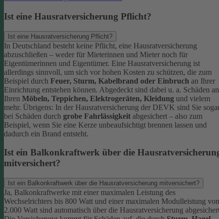
Ist eine Hausratversicherung Pflicht?
Ist eine Hausratversicherung Pflicht?
In Deutschland besteht keine Pflicht, eine Hausratversicherung
abzuschließen – weder für Mieterinnen und Mieter noch für
Eigentümerinnen und Eigentümer. Eine Hausratversicherung ist
allerdings sinnvoll, um sich vor hohen Kosten zu schützen, die zum
Beispiel durch
Feuer, Sturm, Kabelbrand oder Einbruch
an Ihrer
Einrichtung entstehen können. Abgedeckt sind dabei u. a. Schäden an
Ihren
Möbeln, Teppichen, Elektrogeräten, Kleidung
und vielem
mehr.
Übrigens: In der Hausratversicherung der DEVK sind Sie soga
bei Schäden durch
grobe Fahrlässigkeit
abgesichert – also zum
Beispiel, wenn Sie eine Kerze unbeaufsichtigt brennen lassen und
dadurch ein Brand entsteht.
Ist ein Balkonkraftwerk über die Hausratversicherun
mitversichert?
Ist ein Balkonkraftwerk über die Hausratversicherung mitversichert?
Ja, Balkonkraftwerke mit einer maximalen Leistung des
Wechselrichters bis 800 Watt und einer maximalen Modulleistung vo
2.000 Watt sind automatisch über die Hausratversicherung abgesichert
Die Versicherung kommt für Schäden auf, die durch
Sturm
,
Hagel
,