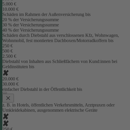
5.000 €
10.000 €
Schäden im Rahmen der Außenversicherung bis
20 % der Versicherungssumme
30 % der Versicherungssumme
40 % der Versicherungssumme
Schäden durch Diebstahl aus verschlossenen Kfz, Wohnwagen,
Wohnmobil, fest montierten Dachboxen/Motorradkoffern bis
250 €
500 €
2.500 €
Diebstahl von Inhalten aus Schließfächern von Kund:innen bei
Geldinstituten bis
20.000 €
30.000 €
einfacher Diebstahl in der Öffentlichkeit bis
z. B. in Hotels, öffentlichen Verkehrsmitteln, Arztpraxen oder
Umkleidekabinen, ausgenommen elektrische Geräte
250 €