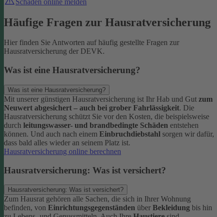
Schaden online melden
Häufige Fragen zur Hausratversicherung
Hier finden Sie Antworten auf häufig gestellte Fragen zur
Hausratversicherung der DEVK.
Was ist eine Hausratversicherung?
Was ist eine Hausratversicherung?
Mit unserer günstigen Hausratversicherung ist Ihr Hab und Gut
zum
Neuwert abgesichert – auch bei grober Fahrlässigkeit
. Die
Hausratversicherung schützt Sie vor den Kosten, die beispielsweise
durch
leitungswasser- und brandbedingte Schäden
entstehen
können. Und auch nach einem
Einbruchdiebstahl
sorgen wir dafür,
dass bald alles wieder an seinem Platz ist.
Hausratversicherung online berechnen
Hausratversicherung: Was ist versichert?
Hausratversicherung: Was ist versichert?
Zum Hausrat gehören alle Sachen, die sich in Ihrer Wohnung
befinden, von
Einrichtungsgegenständen
über
Bekleidung
bis hin
zu Lebens- und Genussmitteln. Auch Ihre
Haustiere
sind