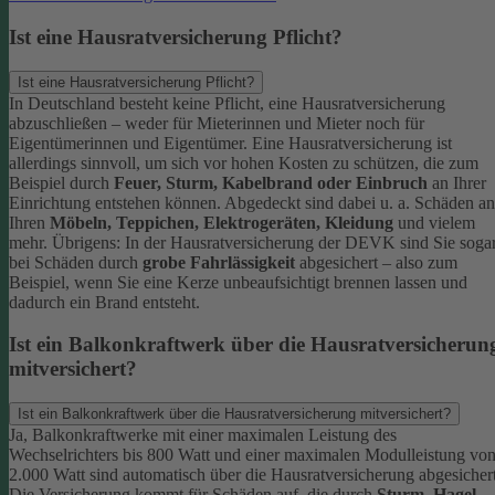
Ist eine Hausratversicherung Pflicht?
Ist eine Hausratversicherung Pflicht?
In Deutschland besteht keine Pflicht, eine Hausratversicherung
abzuschließen – weder für Mieterinnen und Mieter noch für
Eigentümerinnen und Eigentümer. Eine Hausratversicherung ist
allerdings sinnvoll, um sich vor hohen Kosten zu schützen, die zum
Beispiel durch
Feuer, Sturm, Kabelbrand oder Einbruch
an Ihrer
Einrichtung entstehen können. Abgedeckt sind dabei u. a. Schäden an
Ihren
Möbeln, Teppichen, Elektrogeräten, Kleidung
und vielem
mehr.
Übrigens: In der Hausratversicherung der DEVK sind Sie soga
bei Schäden durch
grobe Fahrlässigkeit
abgesichert – also zum
Beispiel, wenn Sie eine Kerze unbeaufsichtigt brennen lassen und
dadurch ein Brand entsteht.
Ist ein Balkonkraftwerk über die Hausratversicherun
mitversichert?
Ist ein Balkonkraftwerk über die Hausratversicherung mitversichert?
Ja, Balkonkraftwerke mit einer maximalen Leistung des
Wechselrichters bis 800 Watt und einer maximalen Modulleistung vo
2.000 Watt sind automatisch über die Hausratversicherung abgesichert
Die Versicherung kommt für Schäden auf, die durch
Sturm
,
Hagel
,