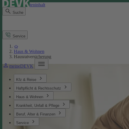
Direkt zum Seiteninhalt
Suche
Service
Haus & Wohnen
Hausratversicherung
meineDEVK
Kfz & Reise
Haftpflicht & Rechtsschutz
Haus & Wohnen
Krankheit, Unfall & Pflege
Beruf, Alter & Finanzen
Service