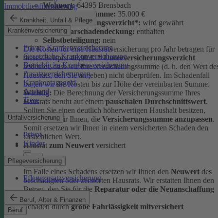
Wohnort:
64395 Brensbach
Immobilienfinanzierung
Versicherungssumme:
35.000 €
Krankheit, Unfall & Pflege
Unterversicherungsverzicht*:
wird gewährt
Krankenversicherung
Elementarschadendeckung:
enthalten
Selbstbeteiligung:
nein
Private Krankenversicherung
Die Kosten für eine Hausratversicherung pro Jahr betragen für
Gesetzliche Krankenversicherung
dieses Beispiel
46,90 €
.
* Unterversicherungsverzicht
Betriebliche Krankenversicherung
bedeutet, dass wir Ihre Versicherungssumme (d. h. den Wert de
Zusatzversicherungen
Hausrats, den Sie angeben) nicht überprüfen. Im Schadenfall
Krankentagegeld
tragen wir die Kosten bis zur Höhe der vereinbarten Summe.
Ausland
Wichtig:
Die Berechnung der Versicherungssumme Ihres
Tiere
Hausrats beruht auf einem
pauschalen Durchschnittswert
.
Sollten Sie einen deutlich höherwertigen Haushalt besitzen,
Unfallversicherung
empfehlen wir Ihnen, die
Versicherungssumme anzupassen
.
Somit ersetzen wir Ihnen in einem versicherten Schaden den
Privat
tatsächlichen Wert.
Kinder
Hausrat
zum Neuwert
versichert
Pflegeversicherung
Im Falle eines Schadens ersetzen wir Ihnen den
Neuwert
des
Pflegezusatzversicherung
beschädigten oder zerstörten Hausrats. Wir erstatten Ihnen den
Betrag, den Sie für die
Reparatur oder die Neuanschaffung
ausgeben müssten.
Beruf, Alter & Finanzen
Schäden durch
grobe Fahrlässigkeit mitversichert
Beruf