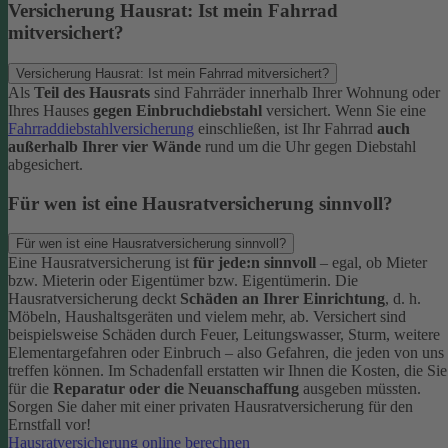
Versicherung Hausrat: Ist mein Fahrrad
mitversichert?
Versicherung Hausrat: Ist mein Fahrrad mitversichert?
Als
Teil des Hausrats
sind Fahrräder innerhalb Ihrer Wohnung oder
Ihres Hauses
gegen Einbruchdiebstahl
versichert. Wenn Sie eine
Fahrraddiebstahlversicherung
einschließen, ist Ihr Fahrrad
auch
außerhalb Ihrer vier Wände
rund um die Uhr gegen Diebstahl
abgesichert.
Für wen ist eine Hausratversicherung sinnvoll?
Für wen ist eine Hausratversicherung sinnvoll?
Eine Hausratversicherung ist
für jede:n sinnvoll
– egal, ob Mieter
bzw. Mieterin oder Eigentümer bzw. Eigentümerin.
Die
Hausratversicherung deckt
Schäden an Ihrer Einrichtung
, d. h.
Möbeln, Haushaltsgeräten und vielem mehr, ab. Versichert sind
beispielsweise Schäden durch Feuer, Leitungswasser, Sturm, weitere
Elementargefahren oder Einbruch – also Gefahren, die jeden von uns
treffen können. Im Schadenfall erstatten wir Ihnen die Kosten, die Sie
für die
Reparatur oder die Neuanschaffung
ausgeben müssten.
Sorgen Sie daher mit einer privaten Hausratversicherung für den
Ernstfall vor!
Hausratversicherung online berechnen