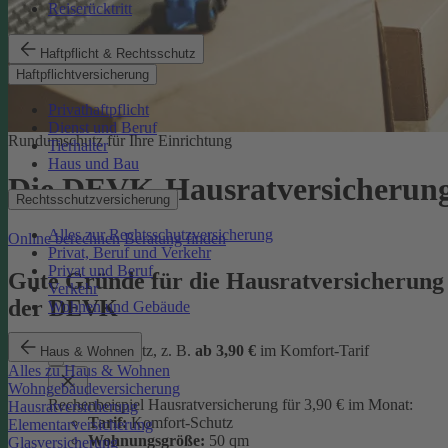
Reiserücktritt
Haftpflicht & Rechtsschutz
Haftpflichtversicherung
Privathaftpflicht
Dienst und Beruf
Rundumschutz für Ihre Einrichtung
Tierhalter
Haus und Bau
Die DEVK-Hausratversicherun
Rechtsschutzversicherung
Alles zur Rechtsschutzversicherung
Online berechnen
Beratung finden
Privat, Beruf und Verkehr
Privat und Beruf
Gute Gründe für die Hausratversicherung
Verkehr
der DEVK
Wohnen und Gebäude
günstiger Schutz, z. B.
ab 3,90 €
im Komfort-Tarif
Haus & Wohnen
Alles zu Haus & Wohnen
Wohngebäudeversicherung
Rechenbeispiel Hausratversicherung für 3,90 € im Monat:
Hausratversicherung
Tarif:
Komfort-Schutz
Elementarversicherung
Wohnungsgröße:
50 qm
Glasversicherung