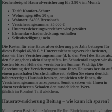
Rechenbeispiel Hausratversicherung für 3,90 € im Monat:
Tarif:
Komfort-Schutz
Wohnungsgröße:
50 qm
Wohnort:
64395 Brensbach
Versicherungssumme:
35.000 €
Unterversicherungsverzicht*:
wird gewährt
Elementarschadendeckung:
enthalten
Selbstbeteiligung:
nein
Die Kosten für eine Hausratversicherung pro Jahr betragen für
dieses Beispiel
46,90 €
.
* Unterversicherungsverzicht
bedeutet,
dass wir Ihre Versicherungssumme (d. h. den Wert des Hausrats,
den Sie angeben) nicht überprüfen. Im Schadenfall tragen wir di
Kosten bis zur Höhe der vereinbarten Summe.
Wichtig:
Die
Berechnung der Versicherungssumme Ihres Hausrats beruht auf
einem
pauschalen Durchschnittswert
. Sollten Sie einen deutlich
höherwertigen Haushalt besitzen, empfehlen wir Ihnen, die
Versicherungssumme anzupassen
. Somit ersetzen wir Ihnen in
einem versicherten Schaden den tatsächlichen Wert.
jährlich im Komfort-Tarif absichern.
Hausratversicherung Beitrag – wie kann ich sparen?
Mit unserem Basis-Schutz können Sie Ihre Einrichtung noch günstige