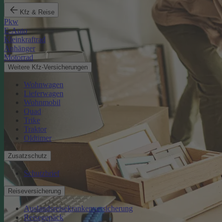
Kfz & Reise
Pkw
E-Auto
Kleinkraftrad
Anhänger
Motorrad
Weitere Kfz-Versicherungen
Wohnwagen
Lieferwagen
Wohnmobil
Quad
Trike
Traktor
Oldtimer
Zusatzschutz
Schutzbrief
Reiseversicherung
Auslandsreisekrankenversicherung
Reisegepäck