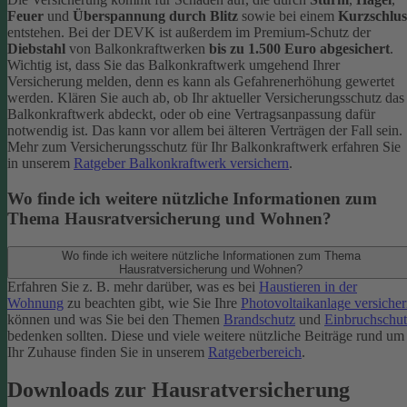
Feuer
und
Überspannung durch Blitz
sowie bei einem
Kurzschlus
entstehen. Bei der DEVK ist außerdem im Premium-Schutz
der
Diebstahl
von Balkonkraftwerken
bis zu 1.500 Euro abgesichert
.
Wichtig ist, dass Sie das Balkonkraftwerk umgehend Ihrer
Versicherung melden, denn es kann als Gefahrenerhöhung gewertet
werden. Klären Sie auch ab, ob Ihr aktueller Versicherungsschutz das
Balkonkraftwerk abdeckt, oder ob eine Vertragsanpassung dafür
notwendig ist. Das kann vor allem bei älteren Verträgen der Fall sein.
Mehr zum Versicherungsschutz für Ihr Balkonkraftwerk erfahren Sie
in unserem
Ratgeber Balkonkraftwerk versichern
.
Wo finde ich weitere nützliche Informationen zum
Thema Hausratversicherung und Wohnen?
Wo finde ich weitere nützliche Informationen zum Thema
Hausratversicherung und Wohnen?
Erfahren Sie z. B. mehr darüber, was es bei
Haustieren in der
Wohnung
zu beachten gibt, wie Sie Ihre
Photovoltaikanlage versiche
können und was Sie bei den Themen
Brandschutz
und
Einbruchschut
bedenken sollten. Diese und viele weitere nützliche Beiträge rund um
Ihr Zuhause finden Sie in unserem
Ratgeberbereich
.
Downloads zur Hausratversicherung