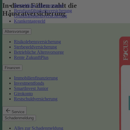
In diesen Fällen zahlt die
Betriebliche Altersvorsorge
Berufsunfähigkeitsversicherung
Hausratversicherung
Grundfähigkeitsversicherung
Krankentagegeld
Altersvorsorge
Risikolebensversicherung
Sterbegeldversicherung
Betriebliche Altersvorsorge
Rente ZukunftPlus
Finanzen
Immobilienfinanzierung
Investmentfonds
SmartInvest Junior
Girokonto
Restschuldversicherung
Service
Schadenmeldung
Alles zur Schadenmeldung