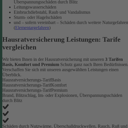
Überspannungsschäden durch Blitz
Leitungswasserschäden
Einbruchdiebstahl, Raub und Vandalismus
Sturm- oder Hagelschäden
und – sofern vereinbart – Schäden durch weitere Naturgefahre
(
Elementargefahren
)
Hausratversicherung Leistungen: Tarife
vergleichen
Wir bieten Ihnen in der Hausratversicherung mit unseren
3 Tarifen
Basis, Komfort und Premium
Schutz ganz nach Ihren Bedürfnissen
Verschaffen Sie sich mit unseren ausgewählten Leistungen einen
Überblick.
Hausratversicherungs-Tarif
Basis
Hausratversicherungs-Tarif
Komfort
Hausratversicherungs-Tarif
Premium
Brand, Blitzschlag, Im- oder Explosionen, Überspannungsschäden
durch Blitz
Schäden durch Nutzwärme, Überschalldruckwellen, Rauch, Ruß und