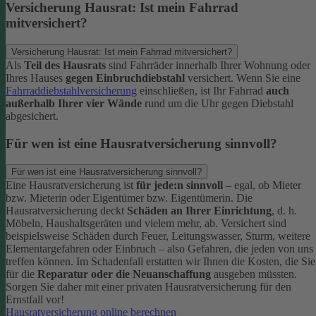
Versicherung Hausrat: Ist mein Fahrrad
mitversichert?
Versicherung Hausrat: Ist mein Fahrrad mitversichert?
Als
Teil des Hausrats
sind Fahrräder innerhalb Ihrer Wohnung oder
Ihres Hauses
gegen Einbruchdiebstahl
versichert. Wenn Sie eine
Fahrraddiebstahlversicherung
einschließen, ist Ihr Fahrrad
auch
außerhalb Ihrer vier Wände
rund um die Uhr gegen Diebstahl
abgesichert.
Für wen ist eine Hausratversicherung sinnvoll?
Für wen ist eine Hausratversicherung sinnvoll?
Eine Hausratversicherung ist
für jede:n sinnvoll
– egal, ob Mieter
bzw. Mieterin oder Eigentümer bzw. Eigentümerin.
Die
Hausratversicherung deckt
Schäden an Ihrer Einrichtung
, d. h.
Möbeln, Haushaltsgeräten und vielem mehr, ab. Versichert sind
beispielsweise Schäden durch Feuer, Leitungswasser, Sturm, weitere
Elementargefahren oder Einbruch – also Gefahren, die jeden von uns
treffen können. Im Schadenfall erstatten wir Ihnen die Kosten, die Sie
für die
Reparatur oder die Neuanschaffung
ausgeben müssten.
Sorgen Sie daher mit einer privaten Hausratversicherung für den
Ernstfall vor!
Hausratversicherung online berechnen