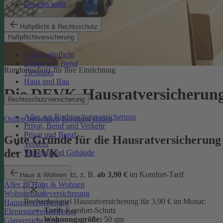
Reiserücktritt
Haftpflicht & Rechtsschutz
Haftpflichtversicherung
Privathaftpflicht
Dienst und Beruf
Rundumschutz für Ihre Einrichtung
Tierhalter
Haus und Bau
Die DEVK-Hausratversicherun
Rechtsschutzversicherung
Alles zur Rechtsschutzversicherung
Online berechnen
Beratung finden
Privat, Beruf und Verkehr
Privat und Beruf
Gute Gründe für die Hausratversicherung
Verkehr
der DEVK
Wohnen und Gebäude
günstiger Schutz, z. B.
ab 3,90 €
im Komfort-Tarif
Haus & Wohnen
Alles zu Haus & Wohnen
Wohngebäudeversicherung
Rechenbeispiel Hausratversicherung für 3,90 € im Monat:
Hausratversicherung
Tarif:
Komfort-Schutz
Elementarversicherung
Wohnungsgröße:
50 qm
Glasversicherung