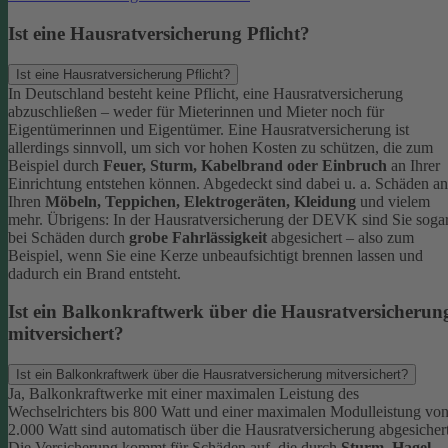
Ist eine Hausratversicherung Pflicht?
Ist eine Hausratversicherung Pflicht?
In Deutschland besteht keine Pflicht, eine Hausratversicherung
abzuschließen – weder für Mieterinnen und Mieter noch für
Eigentümerinnen und Eigentümer. Eine Hausratversicherung ist
allerdings sinnvoll, um sich vor hohen Kosten zu schützen, die zum
Beispiel durch
Feuer, Sturm, Kabelbrand oder Einbruch
an Ihrer
Einrichtung entstehen können. Abgedeckt sind dabei u. a. Schäden an
Ihren
Möbeln, Teppichen, Elektrogeräten, Kleidung
und vielem
mehr.
Übrigens: In der Hausratversicherung der DEVK sind Sie soga
bei Schäden durch
grobe Fahrlässigkeit
abgesichert – also zum
Beispiel, wenn Sie eine Kerze unbeaufsichtigt brennen lassen und
dadurch ein Brand entsteht.
Ist ein Balkonkraftwerk über die Hausratversicherun
mitversichert?
Ist ein Balkonkraftwerk über die Hausratversicherung mitversichert?
Ja, Balkonkraftwerke mit einer maximalen Leistung des
Wechselrichters bis 800 Watt und einer maximalen Modulleistung vo
2.000 Watt sind automatisch über die Hausratversicherung abgesichert
Die Versicherung kommt für Schäden auf, die durch
Sturm
,
Hagel
,