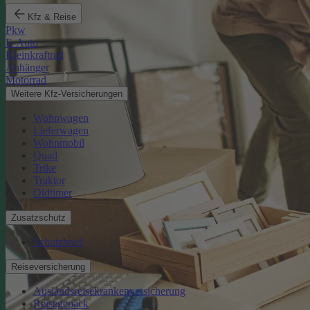
Kfz & Reise
Pkw
E-Auto
Kleinkraftrad
Anhänger
Motorrad
Weitere Kfz-Versicherungen
Wohnwagen
Lieferwagen
Wohnmobil
Quad
Trike
Traktor
Oldtimer
Zusatzschutz
Schutzbrief
Reiseversicherung
Auslandsreisekrankenversicherung
Reisegepäck