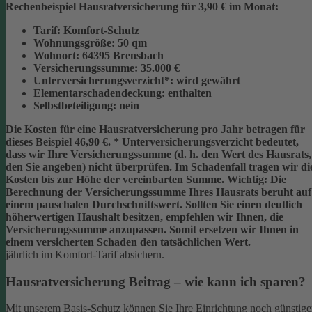
Rechenbeispiel Hausratversicherung für 3,90 € im Monat:
Tarif:
Komfort-Schutz
Wohnungsgröße:
50 qm
Wohnort:
64395 Brensbach
Versicherungssumme:
35.000 €
Unterversicherungsverzicht*:
wird gewährt
Elementarschadendeckung:
enthalten
Selbstbeteiligung:
nein
Die Kosten für eine Hausratversicherung pro Jahr betragen für
dieses Beispiel
46,90 €
.
* Unterversicherungsverzicht
bedeutet,
dass wir Ihre Versicherungssumme (d. h. den Wert des Hausrats,
den Sie angeben) nicht überprüfen. Im Schadenfall tragen wir di
Kosten bis zur Höhe der vereinbarten Summe.
Wichtig:
Die
Berechnung der Versicherungssumme Ihres Hausrats beruht auf
einem
pauschalen Durchschnittswert
. Sollten Sie einen deutlich
höherwertigen Haushalt besitzen, empfehlen wir Ihnen, die
Versicherungssumme anzupassen
. Somit ersetzen wir Ihnen in
einem versicherten Schaden den tatsächlichen Wert.
jährlich im Komfort-Tarif absichern.
Hausratversicherung Beitrag – wie kann ich sparen?
Mit unserem Basis-Schutz können Sie Ihre Einrichtung noch günstige