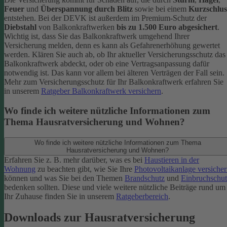
Feuer
und
Überspannung durch Blitz
sowie bei einem
Kurzschlus
entstehen. Bei der DEVK ist außerdem im Premium-Schutz
der
Diebstahl
von Balkonkraftwerken
bis zu 1.500 Euro abgesichert
.
Wichtig ist, dass Sie das Balkonkraftwerk umgehend Ihrer
Versicherung melden, denn es kann als Gefahrenerhöhung gewertet
werden. Klären Sie auch ab, ob Ihr aktueller Versicherungsschutz das
Balkonkraftwerk abdeckt, oder ob eine Vertragsanpassung dafür
notwendig ist. Das kann vor allem bei älteren Verträgen der Fall sein.
Mehr zum Versicherungsschutz für Ihr Balkonkraftwerk erfahren Sie
in unserem
Ratgeber Balkonkraftwerk versichern
.
Wo finde ich weitere nützliche Informationen zum
Thema Hausratversicherung und Wohnen?
Wo finde ich weitere nützliche Informationen zum Thema
Hausratversicherung und Wohnen?
Erfahren Sie z. B. mehr darüber, was es bei
Haustieren in der
Wohnung
zu beachten gibt, wie Sie Ihre
Photovoltaikanlage versiche
können und was Sie bei den Themen
Brandschutz
und
Einbruchschut
bedenken sollten. Diese und viele weitere nützliche Beiträge rund um
Ihr Zuhause finden Sie in unserem
Ratgeberbereich
.
Downloads zur Hausratversicherung