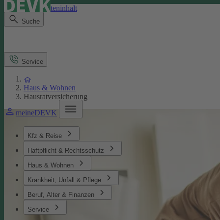
Direkt zum Seiteninhalt
Suche
Service
Haus & Wohnen
Hausratversicherung
meineDEVK
Kfz & Reise
Haftpflicht & Rechtsschutz
Haus & Wohnen
Krankheit, Unfall & Pflege
Beruf, Alter & Finanzen
Service