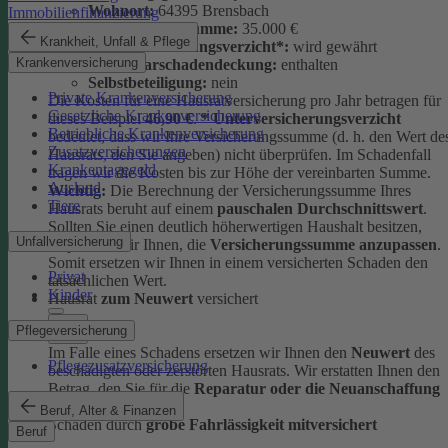
Wohnort:
64395 Brensbach
Immobilienfinanzierung
Versicherungssumme:
35.000 €
Krankheit, Unfall & Pflege
Unterversicherungsverzicht*:
wird gewährt
Krankenversicherung
Elementarschadendeckung:
enthalten
Selbstbeteiligung:
nein
Private Krankenversicherung
Die Kosten für eine Hausratversicherung pro Jahr betragen für
Gesetzliche Krankenversicherung
dieses Beispiel
46,90 €
.
* Unterversicherungsverzicht
Betriebliche Krankenversicherung
bedeutet, dass wir Ihre Versicherungssumme (d. h. den Wert de
Zusatzversicherungen
Hausrats, den Sie angeben) nicht überprüfen. Im Schadenfall
Krankentagegeld
tragen wir die Kosten bis zur Höhe der vereinbarten Summe.
Ausland
Wichtig:
Die Berechnung der Versicherungssumme Ihres
Tiere
Hausrats beruht auf einem
pauschalen Durchschnittswert
.
Sollten Sie einen deutlich höherwertigen Haushalt besitzen,
Unfallversicherung
empfehlen wir Ihnen, die
Versicherungssumme anzupassen
.
Somit ersetzen wir Ihnen in einem versicherten Schaden den
Privat
tatsächlichen Wert.
Kinder
Hausrat
zum Neuwert
versichert
Pflegeversicherung
Im Falle eines Schadens ersetzen wir Ihnen den
Neuwert
des
Pflegezusatzversicherung
beschädigten oder zerstörten Hausrats. Wir erstatten Ihnen den
Betrag, den Sie für die
Reparatur oder die Neuanschaffung
ausgeben müssten.
Beruf, Alter & Finanzen
Schäden durch
grobe Fahrlässigkeit mitversichert
Beruf