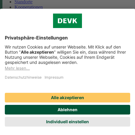
Standorte
Kooperationen
Partnerschaft Deutsche Bahn
Nachhaltigkeit
Cookie-Einstellungen
Datenschutz
Impressum
Streitbeilegung
Nutzungshinweise
EU-Transparenzverordnung
Compliance
Barrierefreiheit
Social Media Icons sowie Verlinkungen, die mit
gekennzeichnet
sind, führen auf externe Seiten. Die DEVK ist für die dortigen Inhalte
Nutzungsbedingungen und Datenschutzbestimmungen nicht
verantwortlich. Mehr dazu erfahren Sie unter
Datenschutz
.
© DEVK 2026