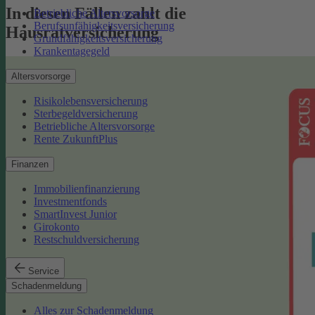
In diesen Fällen zahlt die
Betriebliche Altersvorsorge
Berufsunfähigkeitsversicherung
Hausratversicherung
Grundfähigkeitsversicherung
Krankentagegeld
Altersvorsorge
Risikolebensversicherung
Sterbegeldversicherung
Betriebliche Altersvorsorge
Rente ZukunftPlus
Finanzen
Immobilienfinanzierung
Investmentfonds
SmartInvest Junior
Girokonto
Restschuldversicherung
Service
Schadenmeldung
Alles zur Schadenmeldung