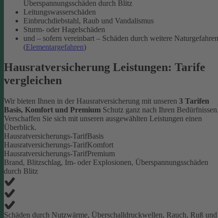
Überspannungsschäden durch Blitz
Leitungswasserschäden
Einbruchdiebstahl, Raub und Vandalismus
Sturm- oder Hagelschäden
und – sofern vereinbart – Schäden durch weitere Naturgefahre
(
Elementargefahren
)
Hausratversicherung Leistungen: Tarife
vergleichen
Wir bieten Ihnen in der Hausratversicherung mit unseren
3 Tarifen
Basis, Komfort und Premium
Schutz ganz nach Ihren Bedürfnissen
Verschaffen Sie sich mit unseren ausgewählten Leistungen einen
Überblick.
Hausratversicherungs-Tarif
Basis
Hausratversicherungs-Tarif
Komfort
Hausratversicherungs-Tarif
Premium
Brand, Blitzschlag, Im- oder Explosionen, Überspannungsschäden
durch Blitz
Schäden durch Nutzwärme, Überschalldruckwellen, Rauch, Ruß und