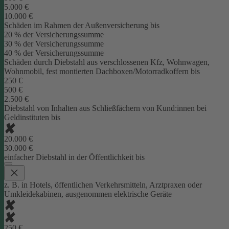
5.000 €
10.000 €
Schäden im Rahmen der Außenversicherung bis
20 % der Versicherungssumme
30 % der Versicherungssumme
40 % der Versicherungssumme
Schäden durch Diebstahl aus verschlossenen Kfz, Wohnwagen,
Wohnmobil, fest montierten Dachboxen/Motorradkoffern bis
250 €
500 €
2.500 €
Diebstahl von Inhalten aus Schließfächern von Kund:innen bei
Geldinstituten bis
20.000 €
30.000 €
einfacher Diebstahl in der Öffentlichkeit bis
z. B. in Hotels, öffentlichen Verkehrsmitteln, Arztpraxen oder
Umkleidekabinen, ausgenommen elektrische Geräte
250 €