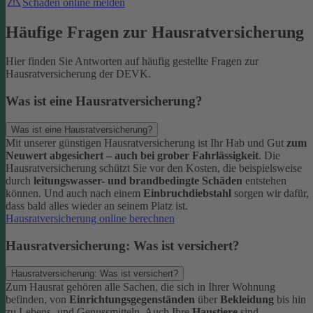
Schaden online melden
Häufige Fragen zur Hausratversicherung
Hier finden Sie Antworten auf häufig gestellte Fragen zur
Hausratversicherung der DEVK.
Was ist eine Hausratversicherung?
Was ist eine Hausratversicherung?
Mit unserer günstigen Hausratversicherung ist Ihr Hab und Gut
zum
Neuwert abgesichert – auch bei grober Fahrlässigkeit
. Die
Hausratversicherung schützt Sie vor den Kosten, die beispielsweise
durch
leitungswasser- und brandbedingte Schäden
entstehen
können. Und auch nach einem
Einbruchdiebstahl
sorgen wir dafür,
dass bald alles wieder an seinem Platz ist.
Hausratversicherung online berechnen
Hausratversicherung: Was ist versichert?
Hausratversicherung: Was ist versichert?
Zum Hausrat gehören alle Sachen, die sich in Ihrer Wohnung
befinden, von
Einrichtungsgegenständen
über
Bekleidung
bis hin
zu Lebens- und Genussmitteln. Auch Ihre
Haustiere
sind