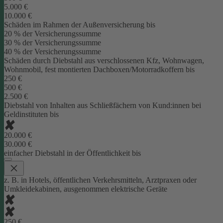
5.000 €
10.000 €
Schäden im Rahmen der Außenversicherung bis
20 % der Versicherungssumme
30 % der Versicherungssumme
40 % der Versicherungssumme
Schäden durch Diebstahl aus verschlossenen Kfz, Wohnwagen,
Wohnmobil, fest montierten Dachboxen/Motorradkoffern bis
250 €
500 €
2.500 €
Diebstahl von Inhalten aus Schließfächern von Kund:innen bei
Geldinstituten bis
20.000 €
30.000 €
einfacher Diebstahl in der Öffentlichkeit bis
z. B. in Hotels, öffentlichen Verkehrsmitteln, Arztpraxen oder
Umkleidekabinen, ausgenommen elektrische Geräte
250 €