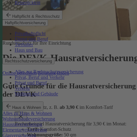
Reiserücktritt
Haftpflicht & Rechtsschutz
Haftpflichtversicherung
Privathaftpflicht
Dienst und Beruf
Rundumschutz für Ihre Einrichtung
Tierhalter
Haus und Bau
Die DEVK-Hausratversicherun
Rechtsschutzversicherung
Alles zur Rechtsschutzversicherung
Online berechnen
Beratung finden
Privat, Beruf und Verkehr
Privat und Beruf
Gute Gründe für die Hausratversicherung
Verkehr
der DEVK
Wohnen und Gebäude
günstiger Schutz, z. B.
ab 3,90 €
im Komfort-Tarif
Haus & Wohnen
Alles zu Haus & Wohnen
Wohngebäudeversicherung
Rechenbeispiel Hausratversicherung für 3,90 € im Monat:
Hausratversicherung
Tarif:
Komfort-Schutz
Elementarversicherung
Wohnungsgröße:
50 qm
Glasversicherung