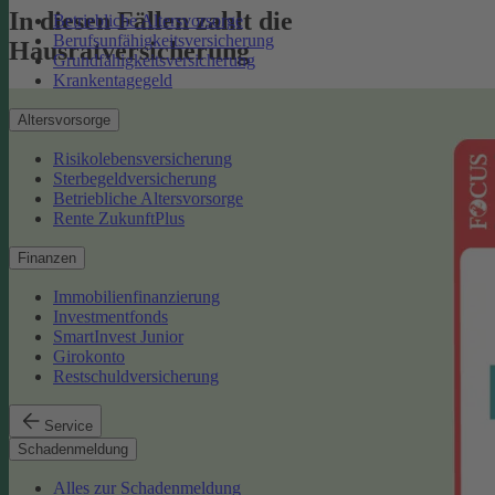
In diesen Fällen zahlt die
Betriebliche Altersvorsorge
Berufsunfähigkeitsversicherung
Hausratversicherung
Grundfähigkeitsversicherung
Krankentagegeld
Altersvorsorge
Risikolebensversicherung
Sterbegeldversicherung
Betriebliche Altersvorsorge
Rente ZukunftPlus
Finanzen
Immobilienfinanzierung
Investmentfonds
SmartInvest Junior
Girokonto
Restschuldversicherung
Service
Schadenmeldung
Alles zur Schadenmeldung