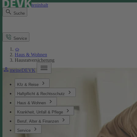
Direkt zum Seiteninhalt
Suche
Service
Haus & Wohnen
Hausratversicherung
meineDEVK
Kfz & Reise
Haftpflicht & Rechtsschutz
Haus & Wohnen
Krankheit, Unfall & Pflege
Beruf, Alter & Finanzen
Service