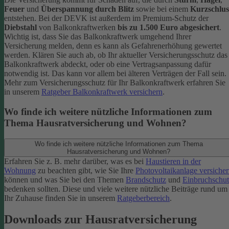
Feuer
und
Überspannung durch Blitz
sowie bei einem
Kurzschlus
entstehen. Bei der DEVK ist außerdem im Premium-Schutz
der
Diebstahl
von Balkonkraftwerken
bis zu 1.500 Euro abgesichert
.
Wichtig ist, dass Sie das Balkonkraftwerk umgehend Ihrer
Versicherung melden, denn es kann als Gefahrenerhöhung gewertet
werden. Klären Sie auch ab, ob Ihr aktueller Versicherungsschutz das
Balkonkraftwerk abdeckt, oder ob eine Vertragsanpassung dafür
notwendig ist. Das kann vor allem bei älteren Verträgen der Fall sein.
Mehr zum Versicherungsschutz für Ihr Balkonkraftwerk erfahren Sie
in unserem
Ratgeber Balkonkraftwerk versichern
.
Wo finde ich weitere nützliche Informationen zum
Thema Hausratversicherung und Wohnen?
Wo finde ich weitere nützliche Informationen zum Thema
Hausratversicherung und Wohnen?
Erfahren Sie z. B. mehr darüber, was es bei
Haustieren in der
Wohnung
zu beachten gibt, wie Sie Ihre
Photovoltaikanlage versiche
können und was Sie bei den Themen
Brandschutz
und
Einbruchschut
bedenken sollten. Diese und viele weitere nützliche Beiträge rund um
Ihr Zuhause finden Sie in unserem
Ratgeberbereich
.
Downloads zur Hausratversicherung