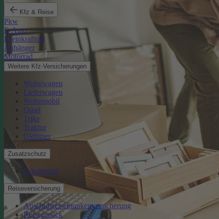
Kfz & Reise
Pkw
E-Auto
Kleinkraftrad
Anhänger
Motorrad
Weitere Kfz-Versicherungen
Wohnwagen
Lieferwagen
Wohnmobil
Quad
Trike
Traktor
Oldtimer
Zusatzschutz
Schutzbrief
Reiseversicherung
Auslandsreisekrankenversicherung
Reisegepäck