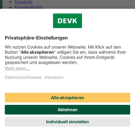
Standorte
Kooperationen
Partnerschaft Deutsche Bahn
Nachhaltigkeit
Cookie-Einstellungen
Datenschutz
Impressum
Streitbeilegung
Nutzungshinweise
EU-Transparenzverordnung
Compliance
Barrierefreiheit
Social Media Icons sowie Verlinkungen, die mit
gekennzeichnet
sind, führen auf externe Seiten. Die DEVK ist für die dortigen Inhalte
Nutzungsbedingungen und Datenschutzbestimmungen nicht
verantwortlich. Mehr dazu erfahren Sie unter
Datenschutz
.
© DEVK 2026