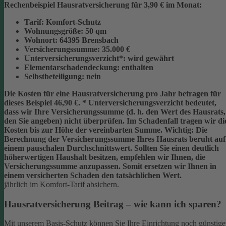
Rechenbeispiel Hausratversicherung für 3,90 € im Monat:
Tarif:
Komfort-Schutz
Wohnungsgröße:
50 qm
Wohnort:
64395 Brensbach
Versicherungssumme:
35.000 €
Unterversicherungsverzicht*:
wird gewährt
Elementarschadendeckung:
enthalten
Selbstbeteiligung:
nein
Die Kosten für eine Hausratversicherung pro Jahr betragen für
dieses Beispiel
46,90 €
.
* Unterversicherungsverzicht
bedeutet,
dass wir Ihre Versicherungssumme (d. h. den Wert des Hausrats,
den Sie angeben) nicht überprüfen. Im Schadenfall tragen wir di
Kosten bis zur Höhe der vereinbarten Summe.
Wichtig:
Die
Berechnung der Versicherungssumme Ihres Hausrats beruht auf
einem
pauschalen Durchschnittswert
. Sollten Sie einen deutlich
höherwertigen Haushalt besitzen, empfehlen wir Ihnen, die
Versicherungssumme anzupassen
. Somit ersetzen wir Ihnen in
einem versicherten Schaden den tatsächlichen Wert.
jährlich im Komfort-Tarif absichern.
Hausratversicherung Beitrag – wie kann ich sparen?
Mit unserem Basis-Schutz können Sie Ihre Einrichtung noch günstige