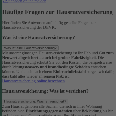
Schaden online melden
Häufige Fragen zur Hausratversicherung
Hier finden Sie Antworten auf häufig gestellte Fragen zur
Hausratversicherung der DEVK.
Was ist eine Hausratversicherung?
Was ist eine Hausratversicherung?
Mit unserer günstigen Hausratversicherung ist Ihr Hab und Gut
zum
Neuwert abgesichert – auch bei grober Fahrlässigkeit
. Die
Hausratversicherung schützt Sie vor den Kosten, die beispielsweise
durch
leitungswasser- und brandbedingte Schäden
entstehen
können. Und auch nach einem
Einbruchdiebstahl
sorgen wir dafür,
dass bald alles wieder an seinem Platz ist.
Hausratversicherung online berechnen
Hausratversicherung: Was ist versichert?
Hausratversicherung: Was ist versichert?
Zum Hausrat gehören alle Sachen, die sich in Ihrer Wohnung
befinden, von
Einrichtungsgegenständen
über
Bekleidung
bis hin
zu Lebens- und Genussmitteln. Auch Ihre
Haustiere
sind