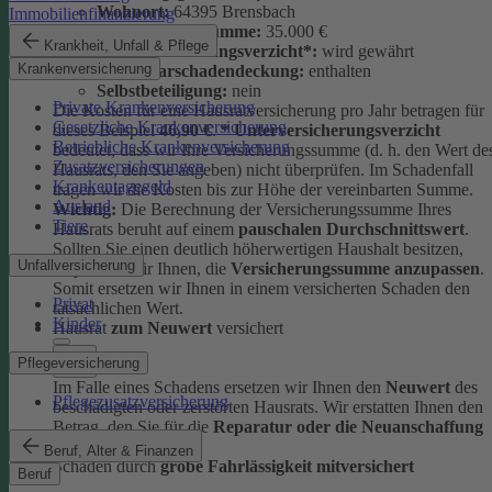
Wohnort:
64395 Brensbach
Immobilienfinanzierung
Versicherungssumme:
35.000 €
Krankheit, Unfall & Pflege
Unterversicherungsverzicht*:
wird gewährt
Krankenversicherung
Elementarschadendeckung:
enthalten
Selbstbeteiligung:
nein
Private Krankenversicherung
Die Kosten für eine Hausratversicherung pro Jahr betragen für
Gesetzliche Krankenversicherung
dieses Beispiel
46,90 €
.
* Unterversicherungsverzicht
Betriebliche Krankenversicherung
bedeutet, dass wir Ihre Versicherungssumme (d. h. den Wert de
Zusatzversicherungen
Hausrats, den Sie angeben) nicht überprüfen. Im Schadenfall
Krankentagegeld
tragen wir die Kosten bis zur Höhe der vereinbarten Summe.
Ausland
Wichtig:
Die Berechnung der Versicherungssumme Ihres
Tiere
Hausrats beruht auf einem
pauschalen Durchschnittswert
.
Sollten Sie einen deutlich höherwertigen Haushalt besitzen,
Unfallversicherung
empfehlen wir Ihnen, die
Versicherungssumme anzupassen
.
Somit ersetzen wir Ihnen in einem versicherten Schaden den
Privat
tatsächlichen Wert.
Kinder
Hausrat
zum Neuwert
versichert
Pflegeversicherung
Im Falle eines Schadens ersetzen wir Ihnen den
Neuwert
des
Pflegezusatzversicherung
beschädigten oder zerstörten Hausrats. Wir erstatten Ihnen den
Betrag, den Sie für die
Reparatur oder die Neuanschaffung
ausgeben müssten.
Beruf, Alter & Finanzen
Schäden durch
grobe Fahrlässigkeit mitversichert
Beruf