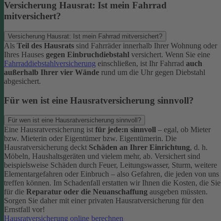
Versicherung Hausrat: Ist mein Fahrrad
mitversichert?
Versicherung Hausrat: Ist mein Fahrrad mitversichert?
Als
Teil des Hausrats
sind Fahrräder innerhalb Ihrer Wohnung oder
Ihres Hauses
gegen Einbruchdiebstahl
versichert. Wenn Sie eine
Fahrraddiebstahlversicherung
einschließen, ist Ihr Fahrrad
auch
außerhalb Ihrer vier Wände
rund um die Uhr gegen Diebstahl
abgesichert.
Für wen ist eine Hausratversicherung sinnvoll?
Für wen ist eine Hausratversicherung sinnvoll?
Eine Hausratversicherung ist
für jede:n sinnvoll
– egal, ob Mieter
bzw. Mieterin oder Eigentümer bzw. Eigentümerin.
Die
Hausratversicherung deckt
Schäden an Ihrer Einrichtung
, d. h.
Möbeln, Haushaltsgeräten und vielem mehr, ab. Versichert sind
beispielsweise Schäden durch Feuer, Leitungswasser, Sturm, weitere
Elementargefahren oder Einbruch – also Gefahren, die jeden von uns
treffen können. Im Schadenfall erstatten wir Ihnen die Kosten, die Sie
für die
Reparatur oder die Neuanschaffung
ausgeben müssten.
Sorgen Sie daher mit einer privaten Hausratversicherung für den
Ernstfall vor!
Hausratversicherung online berechnen