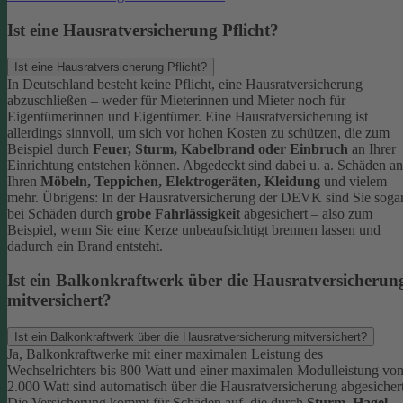
Ist eine Hausratversicherung Pflicht?
Ist eine Hausratversicherung Pflicht?
In Deutschland besteht keine Pflicht, eine Hausratversicherung
abzuschließen – weder für Mieterinnen und Mieter noch für
Eigentümerinnen und Eigentümer. Eine Hausratversicherung ist
allerdings sinnvoll, um sich vor hohen Kosten zu schützen, die zum
Beispiel durch
Feuer, Sturm, Kabelbrand oder Einbruch
an Ihrer
Einrichtung entstehen können. Abgedeckt sind dabei u. a. Schäden an
Ihren
Möbeln, Teppichen, Elektrogeräten, Kleidung
und vielem
mehr.
Übrigens: In der Hausratversicherung der DEVK sind Sie soga
bei Schäden durch
grobe Fahrlässigkeit
abgesichert – also zum
Beispiel, wenn Sie eine Kerze unbeaufsichtigt brennen lassen und
dadurch ein Brand entsteht.
Ist ein Balkonkraftwerk über die Hausratversicherun
mitversichert?
Ist ein Balkonkraftwerk über die Hausratversicherung mitversichert?
Ja, Balkonkraftwerke mit einer maximalen Leistung des
Wechselrichters bis 800 Watt und einer maximalen Modulleistung vo
2.000 Watt sind automatisch über die Hausratversicherung abgesichert
Die Versicherung kommt für Schäden auf, die durch
Sturm
,
Hagel
,