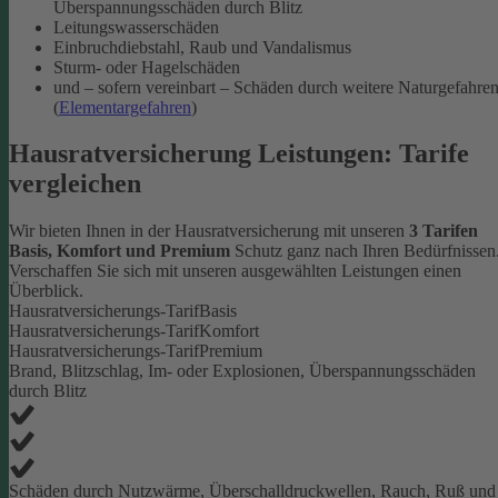
Überspannungsschäden durch Blitz
Leitungswasserschäden
Einbruchdiebstahl, Raub und Vandalismus
Sturm- oder Hagelschäden
und – sofern vereinbart – Schäden durch weitere Naturgefahre
(
Elementargefahren
)
Hausratversicherung Leistungen: Tarife
vergleichen
Wir bieten Ihnen in der Hausratversicherung mit unseren
3 Tarifen
Basis, Komfort und Premium
Schutz ganz nach Ihren Bedürfnissen
Verschaffen Sie sich mit unseren ausgewählten Leistungen einen
Überblick.
Hausratversicherungs-Tarif
Basis
Hausratversicherungs-Tarif
Komfort
Hausratversicherungs-Tarif
Premium
Brand, Blitzschlag, Im- oder Explosionen, Überspannungsschäden
durch Blitz
Schäden durch Nutzwärme, Überschalldruckwellen, Rauch, Ruß und