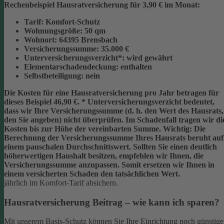
Rechenbeispiel Hausratversicherung für 3,90 € im Monat:
Tarif:
Komfort-Schutz
Wohnungsgröße:
50 qm
Wohnort:
64395 Brensbach
Versicherungssumme:
35.000 €
Unterversicherungsverzicht*:
wird gewährt
Elementarschadendeckung:
enthalten
Selbstbeteiligung:
nein
Die Kosten für eine Hausratversicherung pro Jahr betragen für
dieses Beispiel
46,90 €
.
* Unterversicherungsverzicht
bedeutet,
dass wir Ihre Versicherungssumme (d. h. den Wert des Hausrats,
den Sie angeben) nicht überprüfen. Im Schadenfall tragen wir di
Kosten bis zur Höhe der vereinbarten Summe.
Wichtig:
Die
Berechnung der Versicherungssumme Ihres Hausrats beruht auf
einem
pauschalen Durchschnittswert
. Sollten Sie einen deutlich
höherwertigen Haushalt besitzen, empfehlen wir Ihnen, die
Versicherungssumme anzupassen
. Somit ersetzen wir Ihnen in
einem versicherten Schaden den tatsächlichen Wert.
jährlich im Komfort-Tarif absichern.
Hausratversicherung Beitrag – wie kann ich sparen?
Mit unserem Basis-Schutz können Sie Ihre Einrichtung noch günstige