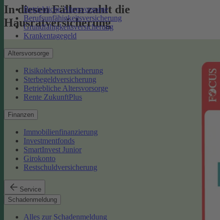
In diesen Fällen zahlt die
Betriebliche Altersvorsorge
Berufsunfähigkeitsversicherung
Hausratversicherung
Grundfähigkeitsversicherung
Krankentagegeld
Altersvorsorge
Risikolebensversicherung
Sterbegeldversicherung
Betriebliche Altersvorsorge
Rente ZukunftPlus
Finanzen
Immobilienfinanzierung
Investmentfonds
SmartInvest Junior
Girokonto
Restschuldversicherung
Service
Schadenmeldung
Alles zur Schadenmeldung