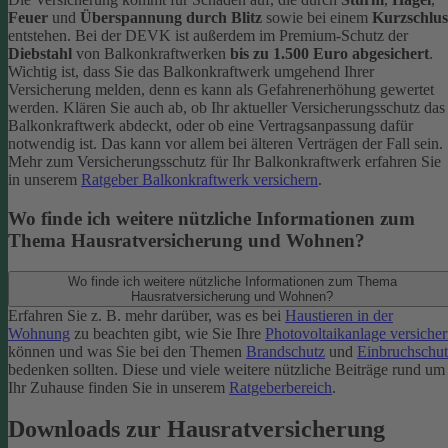
Feuer
und
Überspannung durch Blitz
sowie bei einem
Kurzschlus
entstehen. Bei der DEVK ist außerdem im Premium-Schutz
der
Diebstahl
von Balkonkraftwerken
bis zu 1.500 Euro abgesichert
.
Wichtig ist, dass Sie das Balkonkraftwerk umgehend Ihrer
Versicherung melden, denn es kann als Gefahrenerhöhung gewertet
werden. Klären Sie auch ab, ob Ihr aktueller Versicherungsschutz das
Balkonkraftwerk abdeckt, oder ob eine Vertragsanpassung dafür
notwendig ist. Das kann vor allem bei älteren Verträgen der Fall sein.
Mehr zum Versicherungsschutz für Ihr Balkonkraftwerk erfahren Sie
in unserem
Ratgeber Balkonkraftwerk versichern
.
Wo finde ich weitere nützliche Informationen zum
Thema Hausratversicherung und Wohnen?
Wo finde ich weitere nützliche Informationen zum Thema
Hausratversicherung und Wohnen?
Erfahren Sie z. B. mehr darüber, was es bei
Haustieren in der
Wohnung
zu beachten gibt, wie Sie Ihre
Photovoltaikanlage versiche
können und was Sie bei den Themen
Brandschutz
und
Einbruchschut
bedenken sollten. Diese und viele weitere nützliche Beiträge rund um
Ihr Zuhause finden Sie in unserem
Ratgeberbereich
.
Downloads zur Hausratversicherung