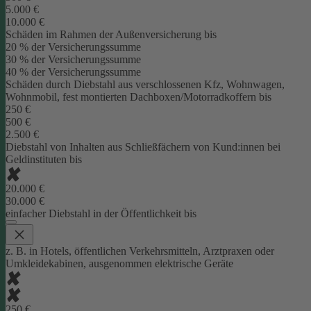
5.000 €
10.000 €
Schäden im Rahmen der Außenversicherung bis
20 % der Versicherungssumme
30 % der Versicherungssumme
40 % der Versicherungssumme
Schäden durch Diebstahl aus verschlossenen Kfz, Wohnwagen,
Wohnmobil, fest montierten Dachboxen/Motorradkoffern bis
250 €
500 €
2.500 €
Diebstahl von Inhalten aus Schließfächern von Kund:innen bei
Geldinstituten bis
20.000 €
30.000 €
einfacher Diebstahl in der Öffentlichkeit bis
z. B. in Hotels, öffentlichen Verkehrsmitteln, Arztpraxen oder
Umkleidekabinen, ausgenommen elektrische Geräte
250 €