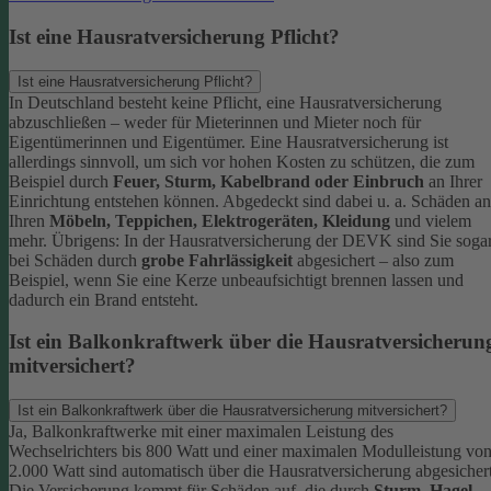
Ist eine Hausratversicherung Pflicht?
Ist eine Hausratversicherung Pflicht?
In Deutschland besteht keine Pflicht, eine Hausratversicherung
abzuschließen – weder für Mieterinnen und Mieter noch für
Eigentümerinnen und Eigentümer. Eine Hausratversicherung ist
allerdings sinnvoll, um sich vor hohen Kosten zu schützen, die zum
Beispiel durch
Feuer, Sturm, Kabelbrand oder Einbruch
an Ihrer
Einrichtung entstehen können. Abgedeckt sind dabei u. a. Schäden an
Ihren
Möbeln, Teppichen, Elektrogeräten, Kleidung
und vielem
mehr.
Übrigens: In der Hausratversicherung der DEVK sind Sie soga
bei Schäden durch
grobe Fahrlässigkeit
abgesichert – also zum
Beispiel, wenn Sie eine Kerze unbeaufsichtigt brennen lassen und
dadurch ein Brand entsteht.
Ist ein Balkonkraftwerk über die Hausratversicherun
mitversichert?
Ist ein Balkonkraftwerk über die Hausratversicherung mitversichert?
Ja, Balkonkraftwerke mit einer maximalen Leistung des
Wechselrichters bis 800 Watt und einer maximalen Modulleistung vo
2.000 Watt sind automatisch über die Hausratversicherung abgesichert
Die Versicherung kommt für Schäden auf, die durch
Sturm
,
Hagel
,