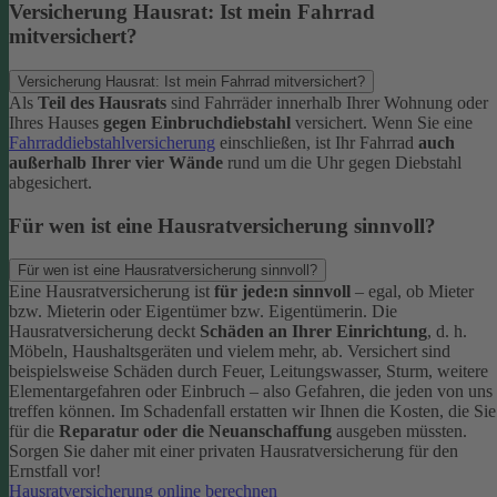
Versicherung Hausrat: Ist mein Fahrrad
mitversichert?
Versicherung Hausrat: Ist mein Fahrrad mitversichert?
Als
Teil des Hausrats
sind Fahrräder innerhalb Ihrer Wohnung oder
Ihres Hauses
gegen Einbruchdiebstahl
versichert. Wenn Sie eine
Fahrraddiebstahlversicherung
einschließen, ist Ihr Fahrrad
auch
außerhalb Ihrer vier Wände
rund um die Uhr gegen Diebstahl
abgesichert.
Für wen ist eine Hausratversicherung sinnvoll?
Für wen ist eine Hausratversicherung sinnvoll?
Eine Hausratversicherung ist
für jede:n sinnvoll
– egal, ob Mieter
bzw. Mieterin oder Eigentümer bzw. Eigentümerin.
Die
Hausratversicherung deckt
Schäden an Ihrer Einrichtung
, d. h.
Möbeln, Haushaltsgeräten und vielem mehr, ab. Versichert sind
beispielsweise Schäden durch Feuer, Leitungswasser, Sturm, weitere
Elementargefahren oder Einbruch – also Gefahren, die jeden von uns
treffen können. Im Schadenfall erstatten wir Ihnen die Kosten, die Sie
für die
Reparatur oder die Neuanschaffung
ausgeben müssten.
Sorgen Sie daher mit einer privaten Hausratversicherung für den
Ernstfall vor!
Hausratversicherung online berechnen