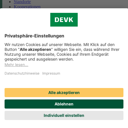
Standorte
Kooperationen
Partnerschaft Deutsche Bahn
Nachhaltigkeit
Cookie-Einstellungen
Datenschutz
Impressum
Streitbeilegung
Nutzungshinweise
EU-Transparenzverordnung
Compliance
Barrierefreiheit
Social Media Icons sowie Verlinkungen, die mit
gekennzeichnet
sind, führen auf externe Seiten. Die DEVK ist für die dortigen Inhalte
Nutzungsbedingungen und Datenschutzbestimmungen nicht
verantwortlich. Mehr dazu erfahren Sie unter
Datenschutz
.
© DEVK 2026