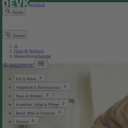
Direkt zum Seiteninhalt
Suche
Service
Haus & Wohnen
Hausratversicherung
meineDEVK
Kfz & Reise
Haftpflicht & Rechtsschutz
Haus & Wohnen
Krankheit, Unfall & Pflege
Beruf, Alter & Finanzen
Service