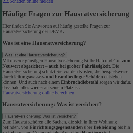
Schaden online melden
Häufige Fragen zur Hausratversicherung
Hier finden Sie Antworten auf häufig gestellte Fragen zur
Hausratversicherung der DEVK.
Was ist eine Hausratversicherung?
Was ist eine Hausratversicherung?
Mit unserer günstigen Hausratversicherung ist Ihr Hab und Gut
zum
Neuwert abgesichert – auch bei grober Fahrlässigkeit
. Die
Hausratversicherung schützt Sie vor den Kosten, die beispielsweise
durch
leitungswasser- und brandbedingte Schäden
entstehen
können. Und auch nach einem
Einbruchdiebstahl
sorgen wir dafür,
dass bald alles wieder an seinem Platz ist.
Hausratversicherung online berechnen
Hausratversicherung: Was ist versichert?
Hausratversicherung: Was ist versichert?
Zum Hausrat gehören alle Sachen, die sich in Ihrer Wohnung
befinden, von
Einrichtungsgegenständen
über
Bekleidung
bis hin
zu Lebens- und Genussmitteln. Auch Ihre
Haustiere
sind