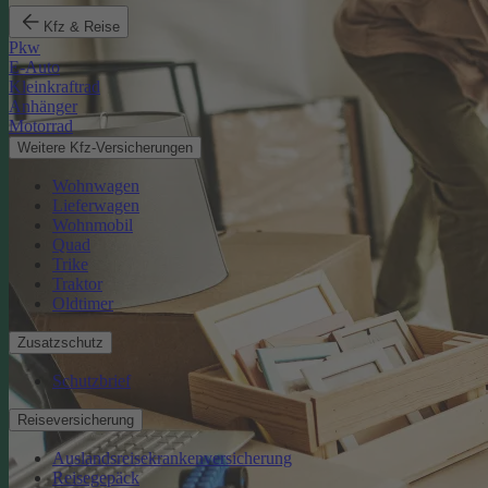
Kfz & Reise
Pkw
E-Auto
Kleinkraftrad
Anhänger
Motorrad
Weitere Kfz-Versicherungen
Wohnwagen
Lieferwagen
Wohnmobil
Quad
Trike
Traktor
Oldtimer
Zusatzschutz
Schutzbrief
Reiseversicherung
Auslandsreisekrankenversicherung
Reisegepäck