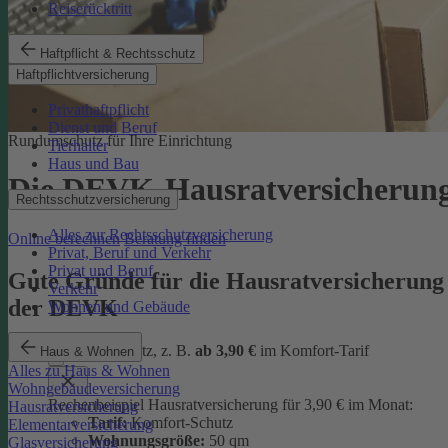
Reiserücktritt
Haftpflicht & Rechtsschutz
Haftpflichtversicherung
Privathaftpflicht
Dienst und Beruf
Rundumschutz für Ihre Einrichtung
Tierhalter
Haus und Bau
Die DEVK-Hausratversicherun
Rechtsschutzversicherung
Alles zur Rechtsschutzversicherung
Online berechnen
Beratung finden
Privat, Beruf und Verkehr
Privat und Beruf
Gute Gründe für die Hausratversicherung
Verkehr
der DEVK
Wohnen und Gebäude
günstiger Schutz, z. B.
ab 3,90 €
im Komfort-Tarif
Haus & Wohnen
Alles zu Haus & Wohnen
Wohngebäudeversicherung
Rechenbeispiel Hausratversicherung für 3,90 € im Monat:
Hausratversicherung
Tarif:
Komfort-Schutz
Elementarversicherung
Wohnungsgröße:
50 qm
Glasversicherung