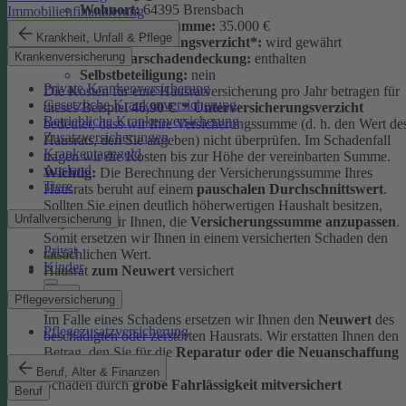
Wohnort:
64395 Brensbach
Immobilienfinanzierung
Versicherungssumme:
35.000 €
Krankheit, Unfall & Pflege
Unterversicherungsverzicht*:
wird gewährt
Krankenversicherung
Elementarschadendeckung:
enthalten
Selbstbeteiligung:
nein
Private Krankenversicherung
Die Kosten für eine Hausratversicherung pro Jahr betragen für
Gesetzliche Krankenversicherung
dieses Beispiel
46,90 €
.
* Unterversicherungsverzicht
Betriebliche Krankenversicherung
bedeutet, dass wir Ihre Versicherungssumme (d. h. den Wert de
Zusatzversicherungen
Hausrats, den Sie angeben) nicht überprüfen. Im Schadenfall
Krankentagegeld
tragen wir die Kosten bis zur Höhe der vereinbarten Summe.
Ausland
Wichtig:
Die Berechnung der Versicherungssumme Ihres
Tiere
Hausrats beruht auf einem
pauschalen Durchschnittswert
.
Sollten Sie einen deutlich höherwertigen Haushalt besitzen,
Unfallversicherung
empfehlen wir Ihnen, die
Versicherungssumme anzupassen
.
Somit ersetzen wir Ihnen in einem versicherten Schaden den
Privat
tatsächlichen Wert.
Kinder
Hausrat
zum Neuwert
versichert
Pflegeversicherung
Im Falle eines Schadens ersetzen wir Ihnen den
Neuwert
des
Pflegezusatzversicherung
beschädigten oder zerstörten Hausrats. Wir erstatten Ihnen den
Betrag, den Sie für die
Reparatur oder die Neuanschaffung
ausgeben müssten.
Beruf, Alter & Finanzen
Schäden durch
grobe Fahrlässigkeit mitversichert
Beruf