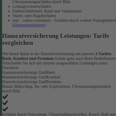
Überspannungsschäden durch Blitz
Leitungswasserschäden
Einbruchdiebstahl, Raub und Vandalismus
Sturm- oder Hagelschäden
und – sofern vereinbart – Schäden durch weitere Naturgefahre
(
Elementargefahren
)
Hausratversicherung Leistungen: Tarife
vergleichen
Wir bieten Ihnen in der Hausratversicherung mit unseren
3 Tarifen
Basis, Komfort und Premium
Schutz ganz nach Ihren Bedürfnissen
Verschaffen Sie sich mit unseren ausgewählten Leistungen einen
Überblick.
Hausratversicherungs-Tarif
Basis
Hausratversicherungs-Tarif
Komfort
Hausratversicherungs-Tarif
Premium
Brand, Blitzschlag, Im- oder Explosionen, Überspannungsschäden
durch Blitz
Schäden durch Nutzwärme, Überschalldruckwellen, Rauch, Ruß und