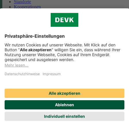
Standorte
Kooperationen
Partnerschaft Deutsche Bahn
Nachhaltigkeit
Cookie-Einstellungen
Datenschutz
Impressum
Streitbeilegung
Nutzungshinweise
EU-Transparenzverordnung
Compliance
Barrierefreiheit
Social Media Icons sowie Verlinkungen, die mit
gekennzeichnet
sind, führen auf externe Seiten. Die DEVK ist für die dortigen Inhalte
Nutzungsbedingungen und Datenschutzbestimmungen nicht
verantwortlich. Mehr dazu erfahren Sie unter
Datenschutz
.
© DEVK 2026