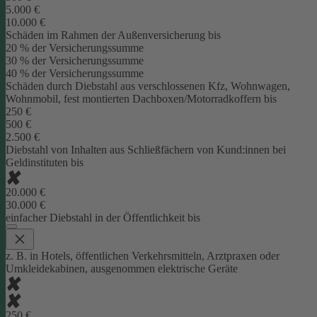
5.000 €
10.000 €
Schäden im Rahmen der Außenversicherung bis
20 % der Versicherungssumme
30 % der Versicherungssumme
40 % der Versicherungssumme
Schäden durch Diebstahl aus verschlossenen Kfz, Wohnwagen,
Wohnmobil, fest montierten Dachboxen/Motorradkoffern bis
250 €
500 €
2.500 €
Diebstahl von Inhalten aus Schließfächern von Kund:innen bei
Geldinstituten bis
20.000 €
30.000 €
einfacher Diebstahl in der Öffentlichkeit bis
z. B. in Hotels, öffentlichen Verkehrsmitteln, Arztpraxen oder
Umkleidekabinen, ausgenommen elektrische Geräte
250 €