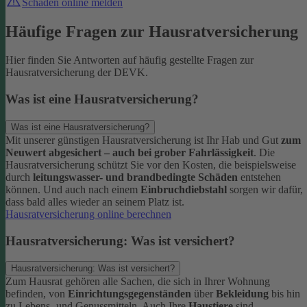
Schaden online melden
Häufige Fragen zur Hausratversicherung
Hier finden Sie Antworten auf häufig gestellte Fragen zur
Hausratversicherung der DEVK.
Was ist eine Hausratversicherung?
Was ist eine Hausratversicherung?
Mit unserer günstigen Hausratversicherung ist Ihr Hab und Gut
zum
Neuwert abgesichert – auch bei grober Fahrlässigkeit
. Die
Hausratversicherung schützt Sie vor den Kosten, die beispielsweise
durch
leitungswasser- und brandbedingte Schäden
entstehen
können. Und auch nach einem
Einbruchdiebstahl
sorgen wir dafür,
dass bald alles wieder an seinem Platz ist.
Hausratversicherung online berechnen
Hausratversicherung: Was ist versichert?
Hausratversicherung: Was ist versichert?
Zum Hausrat gehören alle Sachen, die sich in Ihrer Wohnung
befinden, von
Einrichtungsgegenständen
über
Bekleidung
bis hin
zu Lebens- und Genussmitteln. Auch Ihre
Haustiere
sind