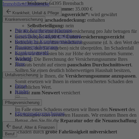
Wohnort:
64395 Brensbach
Immobilienfinanzierung
Versicherungssumme:
35.000 €
Krankheit, Unfall & Pflege
Unterversicherungsverzicht*:
wird gewährt
Krankenversicherung
Elementarschadendeckung:
enthalten
Selbstbeteiligung:
nein
Private Krankenversicherung
Die Kosten für eine Hausratversicherung pro Jahr betragen für
Gesetzliche Krankenversicherung
dieses Beispiel
46,90 €
.
* Unterversicherungsverzicht
Betriebliche Krankenversicherung
bedeutet, dass wir Ihre Versicherungssumme (d. h. den Wert de
Zusatzversicherungen
Hausrats, den Sie angeben) nicht überprüfen. Im Schadenfall
Krankentagegeld
tragen wir die Kosten bis zur Höhe der vereinbarten Summe.
Ausland
Wichtig:
Die Berechnung der Versicherungssumme Ihres
Tiere
Hausrats beruht auf einem
pauschalen Durchschnittswert
.
Sollten Sie einen deutlich höherwertigen Haushalt besitzen,
Unfallversicherung
empfehlen wir Ihnen, die
Versicherungssumme anzupassen
.
Somit ersetzen wir Ihnen in einem versicherten Schaden den
Privat
tatsächlichen Wert.
Kinder
Hausrat
zum Neuwert
versichert
Pflegeversicherung
Im Falle eines Schadens ersetzen wir Ihnen den
Neuwert
des
Pflegezusatzversicherung
beschädigten oder zerstörten Hausrats. Wir erstatten Ihnen den
Betrag, den Sie für die
Reparatur oder die Neuanschaffung
ausgeben müssten.
Beruf, Alter & Finanzen
Schäden durch
grobe Fahrlässigkeit mitversichert
Beruf