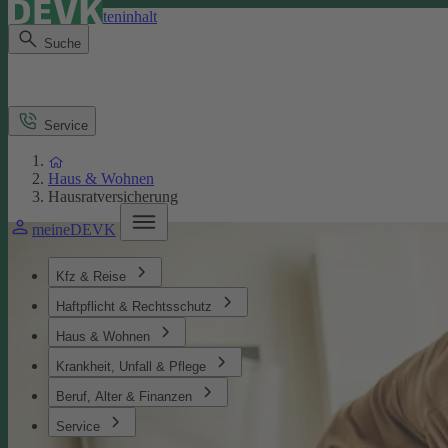
Direkt zum Seiteninhalt
Suche
Service
Haus & Wohnen
Hausratversicherung
meineDEVK
Kfz & Reise
Haftpflicht & Rechtsschutz
Haus & Wohnen
Krankheit, Unfall & Pflege
Beruf, Alter & Finanzen
Service