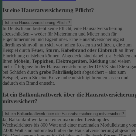
Ist eine Hausratversicherung Pflicht?
Ist eine Hausratversicherung Pflicht?
In Deutschland besteht keine Pflicht, eine Hausratversicherung
abzuschließen – weder für Mieterinnen und Mieter noch für
Eigentümerinnen und Eigentümer. Eine Hausratversicherung ist
allerdings sinnvoll, um sich vor hohen Kosten zu schützen, die zum
Beispiel durch
Feuer, Sturm, Kabelbrand oder Einbruch
an Ihrer
Einrichtung entstehen können. Abgedeckt sind dabei u. a. Schäden an
Ihren
Möbeln, Teppichen, Elektrogeräten, Kleidung
und vielem
mehr.
Übrigens: In der Hausratversicherung der DEVK sind Sie soga
bei Schäden durch
grobe Fahrlässigkeit
abgesichert – also zum
Beispiel, wenn Sie eine Kerze unbeaufsichtigt brennen lassen und
dadurch ein Brand entsteht.
Ist ein Balkonkraftwerk über die Hausratversicherun
mitversichert?
Ist ein Balkonkraftwerk über die Hausratversicherung mitversichert?
Ja, Balkonkraftwerke mit einer maximalen Leistung des
Wechselrichters bis 800 Watt und einer maximalen Modulleistung vo
2.000 Watt sind automatisch über die Hausratversicherung abgesichert
Die Versicherung kommt für Schäden auf, die durch
Sturm
,
Hagel
,