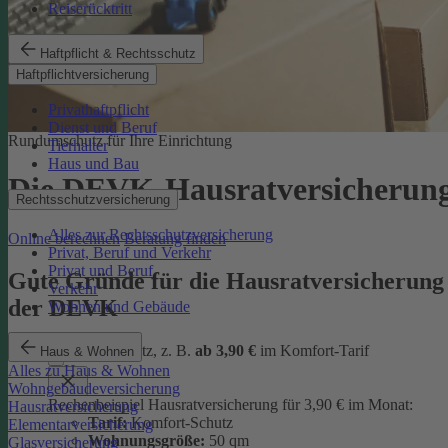
Reiserücktritt
Haftpflicht & Rechtsschutz
Haftpflichtversicherung
Privathaftpflicht
Dienst und Beruf
Rundumschutz für Ihre Einrichtung
Tierhalter
Haus und Bau
Die DEVK-Hausratversicherun
Rechtsschutzversicherung
Alles zur Rechtsschutzversicherung
Online berechnen
Beratung finden
Privat, Beruf und Verkehr
Privat und Beruf
Gute Gründe für die Hausratversicherung
Verkehr
der DEVK
Wohnen und Gebäude
günstiger Schutz, z. B.
ab 3,90 €
im Komfort-Tarif
Haus & Wohnen
Alles zu Haus & Wohnen
Wohngebäudeversicherung
Rechenbeispiel Hausratversicherung für 3,90 € im Monat:
Hausratversicherung
Tarif:
Komfort-Schutz
Elementarversicherung
Wohnungsgröße:
50 qm
Glasversicherung