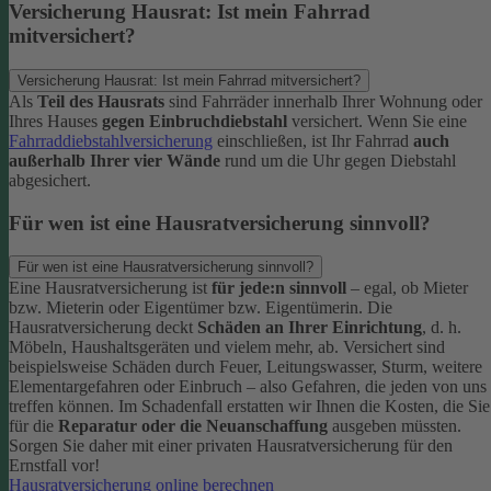
Versicherung Hausrat: Ist mein Fahrrad
mitversichert?
Versicherung Hausrat: Ist mein Fahrrad mitversichert?
Als
Teil des Hausrats
sind Fahrräder innerhalb Ihrer Wohnung oder
Ihres Hauses
gegen Einbruchdiebstahl
versichert. Wenn Sie eine
Fahrraddiebstahlversicherung
einschließen, ist Ihr Fahrrad
auch
außerhalb Ihrer vier Wände
rund um die Uhr gegen Diebstahl
abgesichert.
Für wen ist eine Hausratversicherung sinnvoll?
Für wen ist eine Hausratversicherung sinnvoll?
Eine Hausratversicherung ist
für jede:n sinnvoll
– egal, ob Mieter
bzw. Mieterin oder Eigentümer bzw. Eigentümerin.
Die
Hausratversicherung deckt
Schäden an Ihrer Einrichtung
, d. h.
Möbeln, Haushaltsgeräten und vielem mehr, ab. Versichert sind
beispielsweise Schäden durch Feuer, Leitungswasser, Sturm, weitere
Elementargefahren oder Einbruch – also Gefahren, die jeden von uns
treffen können. Im Schadenfall erstatten wir Ihnen die Kosten, die Sie
für die
Reparatur oder die Neuanschaffung
ausgeben müssten.
Sorgen Sie daher mit einer privaten Hausratversicherung für den
Ernstfall vor!
Hausratversicherung online berechnen