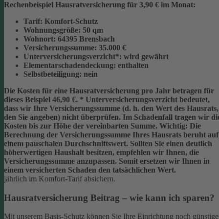
Rechenbeispiel Hausratversicherung für 3,90 € im Monat:
Tarif:
Komfort-Schutz
Wohnungsgröße:
50 qm
Wohnort:
64395 Brensbach
Versicherungssumme:
35.000 €
Unterversicherungsverzicht*:
wird gewährt
Elementarschadendeckung:
enthalten
Selbstbeteiligung:
nein
Die Kosten für eine Hausratversicherung pro Jahr betragen für
dieses Beispiel
46,90 €
.
* Unterversicherungsverzicht
bedeutet,
dass wir Ihre Versicherungssumme (d. h. den Wert des Hausrats,
den Sie angeben) nicht überprüfen. Im Schadenfall tragen wir di
Kosten bis zur Höhe der vereinbarten Summe.
Wichtig:
Die
Berechnung der Versicherungssumme Ihres Hausrats beruht auf
einem
pauschalen Durchschnittswert
. Sollten Sie einen deutlich
höherwertigen Haushalt besitzen, empfehlen wir Ihnen, die
Versicherungssumme anzupassen
. Somit ersetzen wir Ihnen in
einem versicherten Schaden den tatsächlichen Wert.
jährlich im Komfort-Tarif absichern.
Hausratversicherung Beitrag – wie kann ich sparen?
Mit unserem Basis-Schutz können Sie Ihre Einrichtung noch günstige