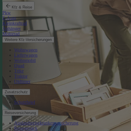
Kfz & Reise
Pkw
E-Auto
Kleinkraftrad
Anhänger
Motorrad
Weitere Kfz-Versicherungen
Wohnwagen
Lieferwagen
Wohnmobil
Quad
Trike
Traktor
Oldtimer
Zusatzschutz
Schutzbrief
Reiseversicherung
Auslandsreisekrankenversicherung
Reisegepäck