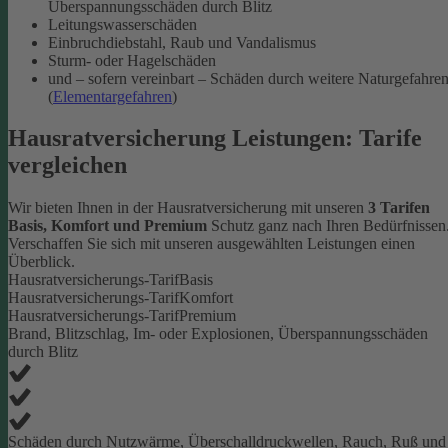
Überspannungsschäden durch Blitz
Leitungswasserschäden
Einbruchdiebstahl, Raub und Vandalismus
Sturm- oder Hagelschäden
und – sofern vereinbart – Schäden durch weitere Naturgefahre
(
Elementargefahren
)
Hausratversicherung Leistungen: Tarife
vergleichen
Wir bieten Ihnen in der Hausratversicherung mit unseren
3 Tarifen
Basis, Komfort und Premium
Schutz ganz nach Ihren Bedürfnissen
Verschaffen Sie sich mit unseren ausgewählten Leistungen einen
Überblick.
Hausratversicherungs-Tarif
Basis
Hausratversicherungs-Tarif
Komfort
Hausratversicherungs-Tarif
Premium
Brand, Blitzschlag, Im- oder Explosionen, Überspannungsschäden
durch Blitz
Schäden durch Nutzwärme, Überschalldruckwellen, Rauch, Ruß und