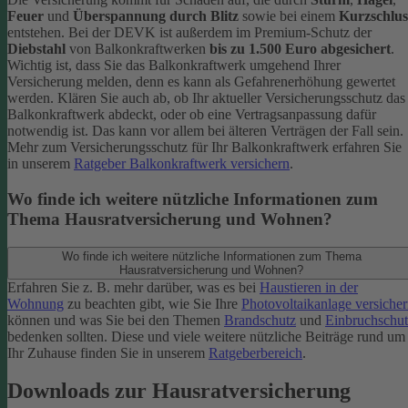
Feuer
und
Überspannung durch Blitz
sowie bei einem
Kurzschlus
entstehen. Bei der DEVK ist außerdem im Premium-Schutz
der
Diebstahl
von Balkonkraftwerken
bis zu 1.500 Euro abgesichert
.
Wichtig ist, dass Sie das Balkonkraftwerk umgehend Ihrer
Versicherung melden, denn es kann als Gefahrenerhöhung gewertet
werden. Klären Sie auch ab, ob Ihr aktueller Versicherungsschutz das
Balkonkraftwerk abdeckt, oder ob eine Vertragsanpassung dafür
notwendig ist. Das kann vor allem bei älteren Verträgen der Fall sein.
Mehr zum Versicherungsschutz für Ihr Balkonkraftwerk erfahren Sie
in unserem
Ratgeber Balkonkraftwerk versichern
.
Wo finde ich weitere nützliche Informationen zum
Thema Hausratversicherung und Wohnen?
Wo finde ich weitere nützliche Informationen zum Thema
Hausratversicherung und Wohnen?
Erfahren Sie z. B. mehr darüber, was es bei
Haustieren in der
Wohnung
zu beachten gibt, wie Sie Ihre
Photovoltaikanlage versiche
können und was Sie bei den Themen
Brandschutz
und
Einbruchschut
bedenken sollten. Diese und viele weitere nützliche Beiträge rund um
Ihr Zuhause finden Sie in unserem
Ratgeberbereich
.
Downloads zur Hausratversicherung