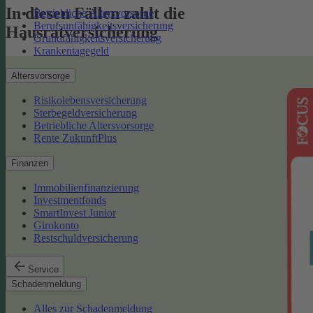
In diesen Fällen zahlt die
Betriebliche Altersvorsorge
Berufsunfähigkeitsversicherung
Hausratversicherung
Grundfähigkeitsversicherung
Krankentagegeld
Altersvorsorge
Risikolebensversicherung
Sterbegeldversicherung
Betriebliche Altersvorsorge
Rente ZukunftPlus
Finanzen
Immobilienfinanzierung
Investmentfonds
SmartInvest Junior
Girokonto
Restschuldversicherung
Service
Schadenmeldung
Alles zur Schadenmeldung