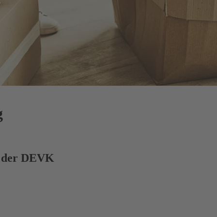
g
g der DEVK