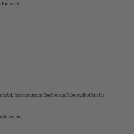
m Einbruch
obil, fest montierten Dachboxen/Motorradkoffern bis
tituten bis