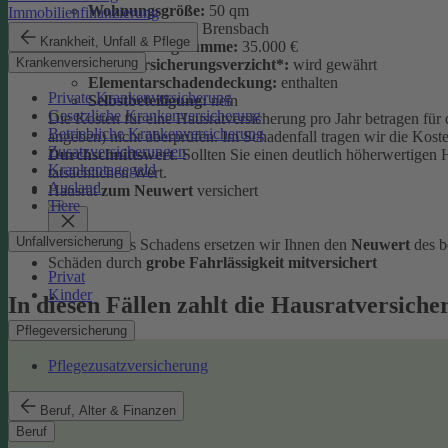
Wohnungsgröße:
50 qm
Immobilienfinanzierung
Wohnort:
64395 Brensbach
Krankheit, Unfall & Pflege
Versicherungssumme:
35.000 €
Krankenversicherung
Unterversicherungsverzicht*:
wird gewährt
Elementarschadendeckung:
enthalten
Private Krankenversicherung
Selbstbeteiligung:
nein
Gesetzliche Krankenversicherung
Die Kosten für eine Hausratversicherung pro Jahr betragen für 
Betriebliche Krankenversicherung
angeben) nicht überprüfen. Im Schadenfall tragen wir die Kos
Zusatzversicherungen
Durchschnittswert
. Sollten Sie einen deutlich höherwertigen 
Krankentagegeld
tatsächlichen Wert.
Ausland
Hausrat
zum Neuwert
versichert
Tiere
Unfallversicherung
Im Falle eines Schadens ersetzen wir Ihnen den
Neuwert
des b
Schäden durch
grobe Fahrlässigkeit mitversichert
Privat
Kinder
In diesen Fällen zahlt die Hausratversiche
Pflegeversicherung
Pflegezusatzversicherung
Beruf, Alter & Finanzen
Beruf