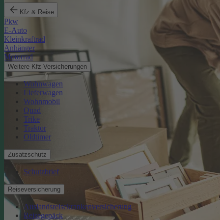
Kfz & Reise
Pkw
E-Auto
Kleinkraftrad
Anhänger
Motorrad
Weitere Kfz-Versicherungen
Wohnwagen
Lieferwagen
Wohnmobil
Quad
Trike
Traktor
Oldtimer
Zusatzschutz
Schutzbrief
Reiseversicherung
Auslandsreisekrankenversicherung
Reisegepäck