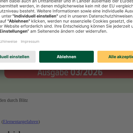
den durch Blitz
 (
Elementargefahren
)