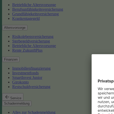
Betriebliche Altersvorsorge
Berufsunfähigkeitsversicherung
Grundfähigkeitsversicherung
Krankentagegeld
Altersvorsorge
Risikolebensversicherung
Sterbegeldversicherung
Betriebliche Altersvorsorge
Rente ZukunftPlus
Finanzen
Immobilienfinanzierung
Investmentfonds
SmartInvest Junior
Girokonto
Restschuldversicherung
Service
Schadenmeldung
Alles zur Schadenmeldung