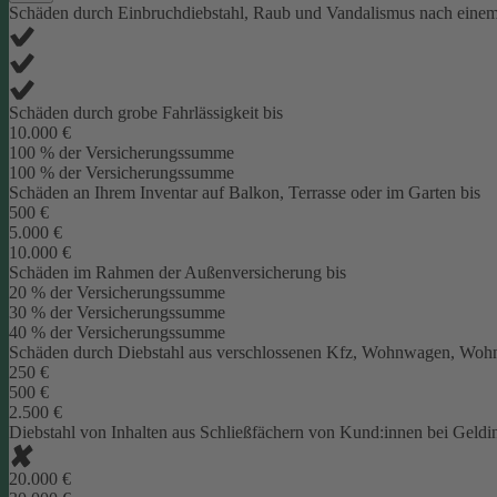
Schäden durch Einbruchdiebstahl, Raub und Vandalismus nach eine
Schäden durch grobe Fahrlässigkeit bis
10.000 €
100 % der Versicherungssumme
100 % der Versicherungssumme
Schäden an Ihrem Inventar auf Balkon, Terrasse oder im Garten bis
500 €
5.000 €
10.000 €
Schäden im Rahmen der Außenversicherung bis
20 % der Versicherungssumme
30 % der Versicherungssumme
40 % der Versicherungssumme
Schäden durch Diebstahl aus verschlossenen Kfz, Wohnwagen, Wohnm
250 €
500 €
2.500 €
Diebstahl von Inhalten aus Schließfächern von Kund:innen bei Geldins
20.000 €