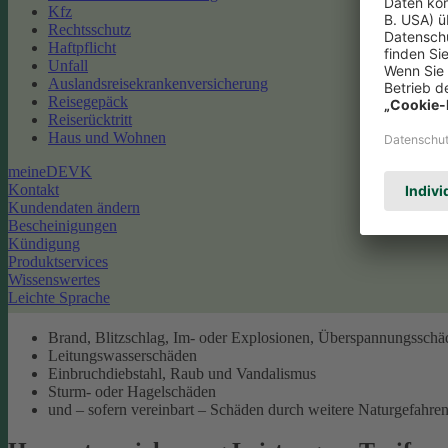
Kfz
Rechtsschutz
Haftpflicht
Unfall
Auslandsreisekrankenversicherung
Reisegepäck
Reiserücktritt
Haus und Wohnen
meineDEVK
Kontakt
Kundendaten ändern
Bescheinigungen
Kündigung
Produktservices
Wissenswertes
Leichte Sprache
Brand, Blitzschlag, Im- oder Explosionen, Überspannungsschä
Leitungswasserschäden
Einbruchdiebstahl, Raub und Vandalismus
Sturm- oder Hagelschäden
und – sofern vereinbart – Schäden durch weitere Naturgefahren