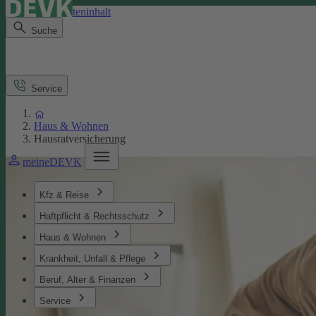
Direkt zum Seiteninhalt
Suche
Service
Haus & Wohnen
Hausratversicherung
meineDEVK
Kfz & Reise
Haftpflicht & Rechtsschutz
Haus & Wohnen
Krankheit, Unfall & Pflege
Beruf, Alter & Finanzen
Service