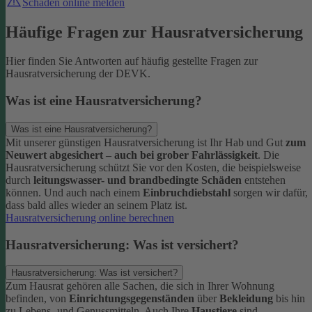
Schaden online melden
Häufige Fragen zur Hausratversicherung
Hier finden Sie Antworten auf häufig gestellte Fragen zur
Hausratversicherung der DEVK.
Was ist eine Hausratversicherung?
Was ist eine Hausratversicherung?
Mit unserer günstigen Hausratversicherung ist Ihr Hab und Gut
zum
Neuwert abgesichert – auch bei grober Fahrlässigkeit
. Die
Hausratversicherung schützt Sie vor den Kosten, die beispielsweise
durch
leitungswasser- und brandbedingte Schäden
entstehen
können. Und auch nach einem
Einbruchdiebstahl
sorgen wir dafür,
dass bald alles wieder an seinem Platz ist.
Hausratversicherung online berechnen
Hausratversicherung: Was ist versichert?
Hausratversicherung: Was ist versichert?
Zum Hausrat gehören alle Sachen, die sich in Ihrer Wohnung
befinden, von
Einrichtungsgegenständen
über
Bekleidung
bis hin
zu Lebens- und Genussmitteln. Auch Ihre
Haustiere
sind