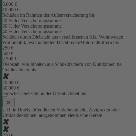
5.000 €
10.000 €
Schäden im Rahmen der Außenversicherung bis
20 % der Versicherungssumme
30 % der Versicherungssumme
40 % der Versicherungssumme
Schäden durch Diebstahl aus verschlossenen Kfz, Wohnwagen,
Wohnmobil, fest montierten Dachboxen/Motorradkoffern bis
250 €
500 €
2.500 €
Diebstahl von Inhalten aus Schließfächern von Kund:innen bei
Geldinstituten bis
20.000 €
30.000 €
einfacher Diebstahl in der Öffentlichkeit bis
z. B. in Hotels, öffentlichen Verkehrsmitteln, Arztpraxen oder
Umkleidekabinen, ausgenommen elektrische Geräte
250 €