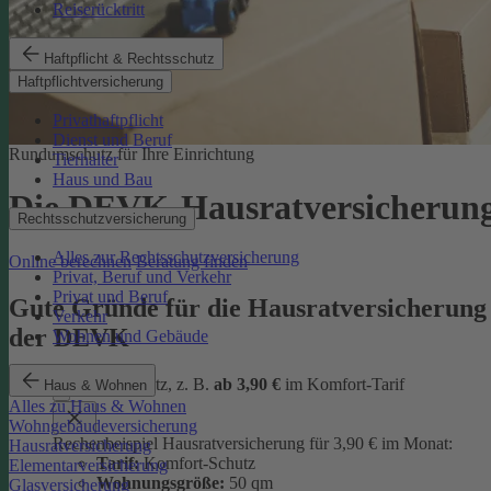
Reiserücktritt
Haftpflicht & Rechtsschutz
Haftpflichtversicherung
Privathaftpflicht
Dienst und Beruf
Rundumschutz für Ihre Einrichtung
Tierhalter
Haus und Bau
Die DEVK-Hausratversicherun
Rechtsschutzversicherung
Alles zur Rechtsschutzversicherung
Online berechnen
Beratung finden
Privat, Beruf und Verkehr
Privat und Beruf
Gute Gründe für die Hausratversicherung
Verkehr
der DEVK
Wohnen und Gebäude
günstiger Schutz, z. B.
ab 3,90 €
im Komfort-Tarif
Haus & Wohnen
Alles zu Haus & Wohnen
Wohngebäudeversicherung
Rechenbeispiel Hausratversicherung für 3,90 € im Monat:
Hausratversicherung
Tarif:
Komfort-Schutz
Elementarversicherung
Wohnungsgröße:
50 qm
Glasversicherung