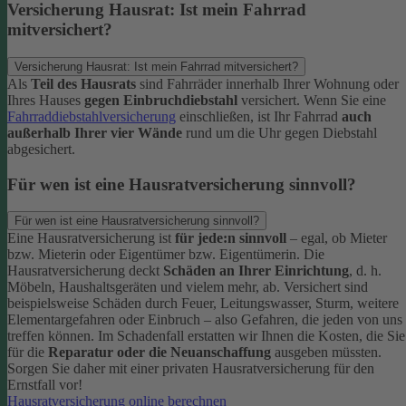
Versicherung Hausrat: Ist mein Fahrrad
mitversichert?
Versicherung Hausrat: Ist mein Fahrrad mitversichert?
Als
Teil des Hausrats
sind Fahrräder innerhalb Ihrer Wohnung oder
Ihres Hauses
gegen Einbruchdiebstahl
versichert. Wenn Sie eine
Fahrraddiebstahlversicherung
einschließen, ist Ihr Fahrrad
auch
außerhalb Ihrer vier Wände
rund um die Uhr gegen Diebstahl
abgesichert.
Für wen ist eine Hausratversicherung sinnvoll?
Für wen ist eine Hausratversicherung sinnvoll?
Eine Hausratversicherung ist
für jede:n sinnvoll
– egal, ob Mieter
bzw. Mieterin oder Eigentümer bzw. Eigentümerin.
Die
Hausratversicherung deckt
Schäden an Ihrer Einrichtung
, d. h.
Möbeln, Haushaltsgeräten und vielem mehr, ab. Versichert sind
beispielsweise Schäden durch Feuer, Leitungswasser, Sturm, weitere
Elementargefahren oder Einbruch – also Gefahren, die jeden von uns
treffen können. Im Schadenfall erstatten wir Ihnen die Kosten, die Sie
für die
Reparatur oder die Neuanschaffung
ausgeben müssten.
Sorgen Sie daher mit einer privaten Hausratversicherung für den
Ernstfall vor!
Hausratversicherung online berechnen