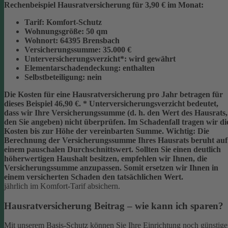
Rechenbeispiel Hausratversicherung für 3,90 € im Monat:
Tarif:
Komfort-Schutz
Wohnungsgröße:
50 qm
Wohnort:
64395 Brensbach
Versicherungssumme:
35.000 €
Unterversicherungsverzicht*:
wird gewährt
Elementarschadendeckung:
enthalten
Selbstbeteiligung:
nein
Die Kosten für eine Hausratversicherung pro Jahr betragen für
dieses Beispiel
46,90 €
.
* Unterversicherungsverzicht
bedeutet,
dass wir Ihre Versicherungssumme (d. h. den Wert des Hausrats,
den Sie angeben) nicht überprüfen. Im Schadenfall tragen wir di
Kosten bis zur Höhe der vereinbarten Summe.
Wichtig:
Die
Berechnung der Versicherungssumme Ihres Hausrats beruht auf
einem
pauschalen Durchschnittswert
. Sollten Sie einen deutlich
höherwertigen Haushalt besitzen, empfehlen wir Ihnen, die
Versicherungssumme anzupassen
. Somit ersetzen wir Ihnen in
einem versicherten Schaden den tatsächlichen Wert.
jährlich im Komfort-Tarif absichern.
Hausratversicherung Beitrag – wie kann ich sparen?
Mit unserem Basis-Schutz können Sie Ihre Einrichtung noch günstige