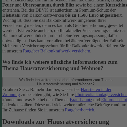
Feuer
und
Überspannung durch Blitz
sowie bei einem
Kurzschlus
entstehen. Bei der DEVK ist außerdem im Premium-Schutz
der
Diebstahl
von Balkonkraftwerken
bis zu 1.500 Euro abgesichert
.
Wichtig ist, dass Sie das Balkonkraftwerk umgehend Ihrer
Versicherung melden, denn es kann als Gefahrenerhöhung gewertet
werden. Klären Sie auch ab, ob Ihr aktueller Versicherungsschutz das
Balkonkraftwerk abdeckt, oder ob eine Vertragsanpassung dafür
notwendig ist. Das kann vor allem bei älteren Verträgen der Fall sein.
Mehr zum Versicherungsschutz für Ihr Balkonkraftwerk erfahren Sie
in unserem
Ratgeber Balkonkraftwerk versichern
.
Wo finde ich weitere nützliche Informationen zum
Thema Hausratversicherung und Wohnen?
Wo finde ich weitere nützliche Informationen zum Thema
Hausratversicherung und Wohnen?
Erfahren Sie z. B. mehr darüber, was es bei
Haustieren in der
Wohnung
zu beachten gibt, wie Sie Ihre
Photovoltaikanlage versiche
können und was Sie bei den Themen
Brandschutz
und
Einbruchschut
bedenken sollten. Diese und viele weitere nützliche Beiträge rund um
Ihr Zuhause finden Sie in unserem
Ratgeberbereich
.
Downloads zur Hausratversicherung