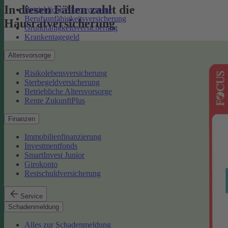
In diesen Fällen zahlt die
Betriebliche Altersvorsorge
Berufsunfähigkeitsversicherung
Hausratversicherung
Grundfähigkeitsversicherung
Krankentagegeld
Altersvorsorge
Risikolebensversicherung
Sterbegeldversicherung
Betriebliche Altersvorsorge
Rente ZukunftPlus
Finanzen
Immobilienfinanzierung
Investmentfonds
SmartInvest Junior
Girokonto
Restschuldversicherung
Service
Schadenmeldung
Alles zur Schadenmeldung