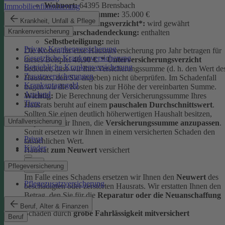
Wohnort:
64395 Brensbach
Immobilienfinanzierung
Versicherungssumme:
35.000 €
Krankheit, Unfall & Pflege
Unterversicherungsverzicht*:
wird gewährt
Krankenversicherung
Elementarschadendeckung:
enthalten
Selbstbeteiligung:
nein
Private Krankenversicherung
Die Kosten für eine Hausratversicherung pro Jahr betragen für
Gesetzliche Krankenversicherung
dieses Beispiel
46,90 €
.
* Unterversicherungsverzicht
Betriebliche Krankenversicherung
bedeutet, dass wir Ihre Versicherungssumme (d. h. den Wert de
Zusatzversicherungen
Hausrats, den Sie angeben) nicht überprüfen. Im Schadenfall
Krankentagegeld
tragen wir die Kosten bis zur Höhe der vereinbarten Summe.
Ausland
Wichtig:
Die Berechnung der Versicherungssumme Ihres
Tiere
Hausrats beruht auf einem
pauschalen Durchschnittswert
.
Sollten Sie einen deutlich höherwertigen Haushalt besitzen,
Unfallversicherung
empfehlen wir Ihnen, die
Versicherungssumme anzupassen
.
Somit ersetzen wir Ihnen in einem versicherten Schaden den
Privat
tatsächlichen Wert.
Kinder
Hausrat
zum Neuwert
versichert
Pflegeversicherung
Im Falle eines Schadens ersetzen wir Ihnen den
Neuwert
des
Pflegezusatzversicherung
beschädigten oder zerstörten Hausrats. Wir erstatten Ihnen den
Betrag, den Sie für die
Reparatur oder die Neuanschaffung
ausgeben müssten.
Beruf, Alter & Finanzen
Schäden durch
grobe Fahrlässigkeit mitversichert
Beruf