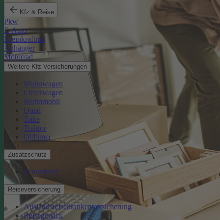
Kfz & Reise
Pkw
E-Auto
Kleinkraftrad
Anhänger
Motorrad
Weitere Kfz-Versicherungen
Wohnwagen
Lieferwagen
Wohnmobil
Quad
Trike
Traktor
Oldtimer
Zusatzschutz
Schutzbrief
Reiseversicherung
Auslandsreisekrankenversicherung
Reisegepäck