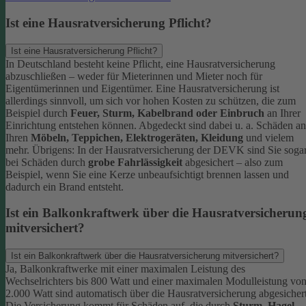
Ist eine Hausratversicherung Pflicht?
Ist eine Hausratversicherung Pflicht?
In Deutschland besteht keine Pflicht, eine Hausratversicherung
abzuschließen – weder für Mieterinnen und Mieter noch für
Eigentümerinnen und Eigentümer. Eine Hausratversicherung ist
allerdings sinnvoll, um sich vor hohen Kosten zu schützen, die zum
Beispiel durch
Feuer, Sturm, Kabelbrand oder Einbruch
an Ihrer
Einrichtung entstehen können. Abgedeckt sind dabei u. a. Schäden an
Ihren
Möbeln, Teppichen, Elektrogeräten, Kleidung
und vielem
mehr.
Übrigens: In der Hausratversicherung der DEVK sind Sie soga
bei Schäden durch
grobe Fahrlässigkeit
abgesichert – also zum
Beispiel, wenn Sie eine Kerze unbeaufsichtigt brennen lassen und
dadurch ein Brand entsteht.
Ist ein Balkonkraftwerk über die Hausratversicherun
mitversichert?
Ist ein Balkonkraftwerk über die Hausratversicherung mitversichert?
Ja, Balkonkraftwerke mit einer maximalen Leistung des
Wechselrichters bis 800 Watt und einer maximalen Modulleistung vo
2.000 Watt sind automatisch über die Hausratversicherung abgesichert
Die Versicherung kommt für Schäden auf, die durch
Sturm
,
Hagel
,