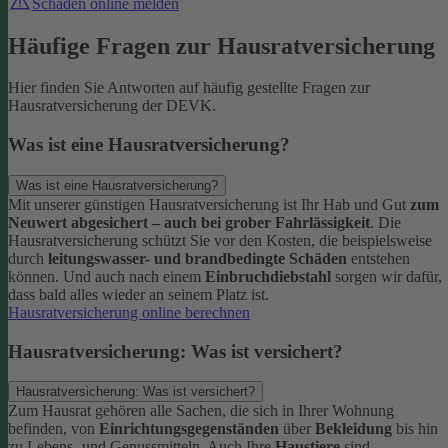
Schaden online melden
Häufige Fragen zur Hausratversicherung
Hier finden Sie Antworten auf häufig gestellte Fragen zur
Hausratversicherung der DEVK.
Was ist eine Hausratversicherung?
Was ist eine Hausratversicherung?
Mit unserer günstigen Hausratversicherung ist Ihr Hab und Gut
zum
Neuwert abgesichert – auch bei grober Fahrlässigkeit
. Die
Hausratversicherung schützt Sie vor den Kosten, die beispielsweise
durch
leitungswasser- und brandbedingte Schäden
entstehen
können. Und auch nach einem
Einbruchdiebstahl
sorgen wir dafür,
dass bald alles wieder an seinem Platz ist.
Hausratversicherung online berechnen
Hausratversicherung: Was ist versichert?
Hausratversicherung: Was ist versichert?
Zum Hausrat gehören alle Sachen, die sich in Ihrer Wohnung
befinden, von
Einrichtungsgegenständen
über
Bekleidung
bis hin
zu Lebens- und Genussmitteln. Auch Ihre
Haustiere
sind