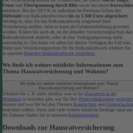
Feuer
und
Überspannung durch Blitz
sowie bei einem
Kurzschlus
entstehen. Bei der DEVK ist außerdem im Premium-Schutz
der
Diebstahl
von Balkonkraftwerken
bis zu 1.500 Euro abgesichert
.
Wichtig ist, dass Sie das Balkonkraftwerk umgehend Ihrer
Versicherung melden, denn es kann als Gefahrenerhöhung gewertet
werden. Klären Sie auch ab, ob Ihr aktueller Versicherungsschutz das
Balkonkraftwerk abdeckt, oder ob eine Vertragsanpassung dafür
notwendig ist. Das kann vor allem bei älteren Verträgen der Fall sein.
Mehr zum Versicherungsschutz für Ihr Balkonkraftwerk erfahren Sie
in unserem
Ratgeber Balkonkraftwerk versichern
.
Wo finde ich weitere nützliche Informationen zum
Thema Hausratversicherung und Wohnen?
Wo finde ich weitere nützliche Informationen zum Thema
Hausratversicherung und Wohnen?
Erfahren Sie z. B. mehr darüber, was es bei
Haustieren in der
Wohnung
zu beachten gibt, wie Sie Ihre
Photovoltaikanlage versiche
können und was Sie bei den Themen
Brandschutz
und
Einbruchschut
bedenken sollten. Diese und viele weitere nützliche Beiträge rund um
Ihr Zuhause finden Sie in unserem
Ratgeberbereich
.
Downloads zur Hausratversicherung