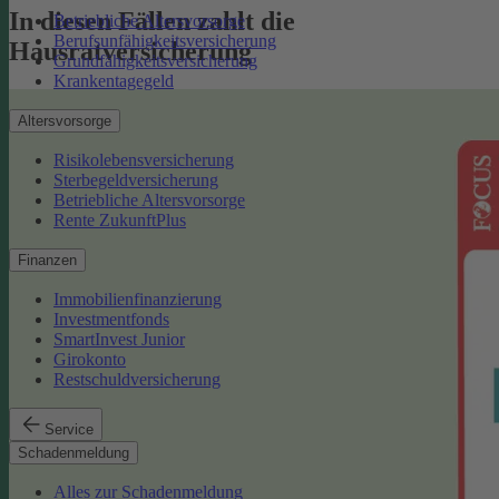
In diesen Fällen zahlt die
Betriebliche Altersvorsorge
Berufsunfähigkeitsversicherung
Hausratversicherung
Grundfähigkeitsversicherung
Krankentagegeld
Altersvorsorge
Risikolebensversicherung
Sterbegeldversicherung
Betriebliche Altersvorsorge
Rente ZukunftPlus
Finanzen
Immobilienfinanzierung
Investmentfonds
SmartInvest Junior
Girokonto
Restschuldversicherung
Service
Schadenmeldung
Alles zur Schadenmeldung