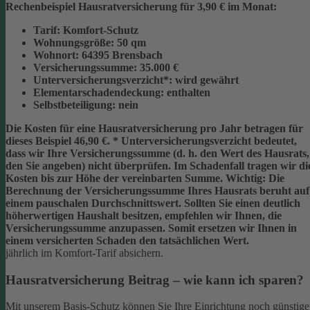
Rechenbeispiel Hausratversicherung für 3,90 € im Monat:
Tarif:
Komfort-Schutz
Wohnungsgröße:
50 qm
Wohnort:
64395 Brensbach
Versicherungssumme:
35.000 €
Unterversicherungsverzicht*:
wird gewährt
Elementarschadendeckung:
enthalten
Selbstbeteiligung:
nein
Die Kosten für eine Hausratversicherung pro Jahr betragen für
dieses Beispiel
46,90 €
.
* Unterversicherungsverzicht
bedeutet,
dass wir Ihre Versicherungssumme (d. h. den Wert des Hausrats,
den Sie angeben) nicht überprüfen. Im Schadenfall tragen wir di
Kosten bis zur Höhe der vereinbarten Summe.
Wichtig:
Die
Berechnung der Versicherungssumme Ihres Hausrats beruht auf
einem
pauschalen Durchschnittswert
. Sollten Sie einen deutlich
höherwertigen Haushalt besitzen, empfehlen wir Ihnen, die
Versicherungssumme anzupassen
. Somit ersetzen wir Ihnen in
einem versicherten Schaden den tatsächlichen Wert.
jährlich im Komfort-Tarif absichern.
Hausratversicherung Beitrag – wie kann ich sparen?
Mit unserem Basis-Schutz können Sie Ihre Einrichtung noch günstige