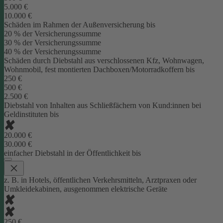
5.000 €
10.000 €
Schäden im Rahmen der Außenversicherung bis
20 % der Versicherungssumme
30 % der Versicherungssumme
40 % der Versicherungssumme
Schäden durch Diebstahl aus verschlossenen Kfz, Wohnwagen,
Wohnmobil, fest montierten Dachboxen/Motorradkoffern bis
250 €
500 €
2.500 €
Diebstahl von Inhalten aus Schließfächern von Kund:innen bei
Geldinstituten bis
20.000 €
30.000 €
einfacher Diebstahl in der Öffentlichkeit bis
z. B. in Hotels, öffentlichen Verkehrsmitteln, Arztpraxen oder
Umkleidekabinen, ausgenommen elektrische Geräte
250 €