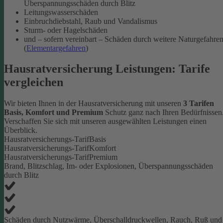
Überspannungsschäden durch Blitz
Leitungswasserschäden
Einbruchdiebstahl, Raub und Vandalismus
Sturm- oder Hagelschäden
und – sofern vereinbart – Schäden durch weitere Naturgefahre
(
Elementargefahren
)
Hausratversicherung Leistungen: Tarife
vergleichen
Wir bieten Ihnen in der Hausratversicherung mit unseren
3 Tarifen
Basis, Komfort und Premium
Schutz ganz nach Ihren Bedürfnissen
Verschaffen Sie sich mit unseren ausgewählten Leistungen einen
Überblick.
Hausratversicherungs-Tarif
Basis
Hausratversicherungs-Tarif
Komfort
Hausratversicherungs-Tarif
Premium
Brand, Blitzschlag, Im- oder Explosionen, Überspannungsschäden
durch Blitz
Schäden durch Nutzwärme, Überschalldruckwellen, Rauch, Ruß und