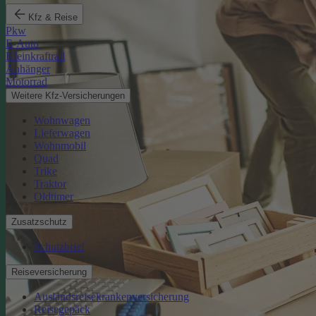
Kfz & Reise
Pkw
E-Auto
Kleinkraftrad
Anhänger
Motorrad
Weitere Kfz-Versicherungen
Wohnwagen
Lieferwagen
Wohnmobil
Quad
Trike
Traktor
Oldtimer
Zusatzschutz
Schutzbrief
Reiseversicherung
Auslandsreisekrankenversicherung
Reisegepäck