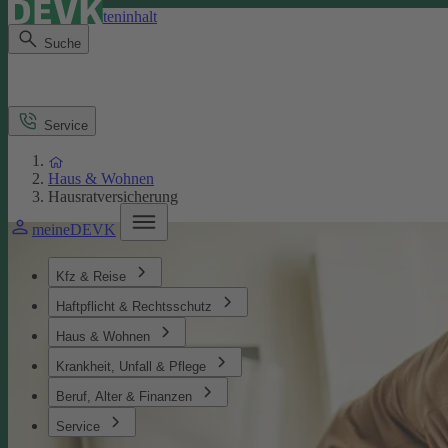
Direkt zum Seiteninhalt
Suche
Service
Haus & Wohnen
Hausratversicherung
meineDEVK
Kfz & Reise
Haftpflicht & Rechtsschutz
Haus & Wohnen
Krankheit, Unfall & Pflege
Beruf, Alter & Finanzen
Service