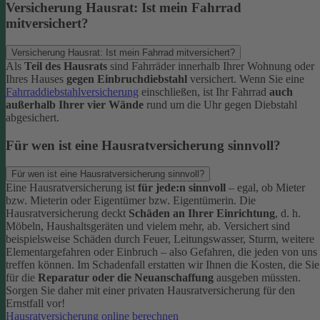
Versicherung Hausrat: Ist mein Fahrrad
mitversichert?
Versicherung Hausrat: Ist mein Fahrrad mitversichert?
Als
Teil des Hausrats
sind Fahrräder innerhalb Ihrer Wohnung oder
Ihres Hauses
gegen Einbruchdiebstahl
versichert. Wenn Sie eine
Fahrraddiebstahlversicherung
einschließen, ist Ihr Fahrrad
auch
außerhalb Ihrer vier Wände
rund um die Uhr gegen Diebstahl
abgesichert.
Für wen ist eine Hausratversicherung sinnvoll?
Für wen ist eine Hausratversicherung sinnvoll?
Eine Hausratversicherung ist
für jede:n sinnvoll
– egal, ob Mieter
bzw. Mieterin oder Eigentümer bzw. Eigentümerin.
Die
Hausratversicherung deckt
Schäden an Ihrer Einrichtung
, d. h.
Möbeln, Haushaltsgeräten und vielem mehr, ab. Versichert sind
beispielsweise Schäden durch Feuer, Leitungswasser, Sturm, weitere
Elementargefahren oder Einbruch – also Gefahren, die jeden von uns
treffen können. Im Schadenfall erstatten wir Ihnen die Kosten, die Sie
für die
Reparatur oder die Neuanschaffung
ausgeben müssten.
Sorgen Sie daher mit einer privaten Hausratversicherung für den
Ernstfall vor!
Hausratversicherung online berechnen