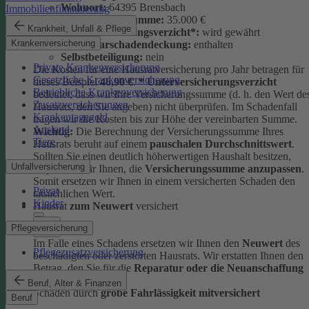
Wohnort:
64395 Brensbach
Immobilienfinanzierung
Versicherungssumme:
35.000 €
Krankheit, Unfall & Pflege
Unterversicherungsverzicht*:
wird gewährt
Krankenversicherung
Elementarschadendeckung:
enthalten
Selbstbeteiligung:
nein
Private Krankenversicherung
Die Kosten für eine Hausratversicherung pro Jahr betragen für
Gesetzliche Krankenversicherung
dieses Beispiel
46,90 €
.
* Unterversicherungsverzicht
Betriebliche Krankenversicherung
bedeutet, dass wir Ihre Versicherungssumme (d. h. den Wert de
Zusatzversicherungen
Hausrats, den Sie angeben) nicht überprüfen. Im Schadenfall
Krankentagegeld
tragen wir die Kosten bis zur Höhe der vereinbarten Summe.
Ausland
Wichtig:
Die Berechnung der Versicherungssumme Ihres
Tiere
Hausrats beruht auf einem
pauschalen Durchschnittswert
.
Sollten Sie einen deutlich höherwertigen Haushalt besitzen,
Unfallversicherung
empfehlen wir Ihnen, die
Versicherungssumme anzupassen
.
Somit ersetzen wir Ihnen in einem versicherten Schaden den
Privat
tatsächlichen Wert.
Kinder
Hausrat
zum Neuwert
versichert
Pflegeversicherung
Im Falle eines Schadens ersetzen wir Ihnen den
Neuwert
des
Pflegezusatzversicherung
beschädigten oder zerstörten Hausrats. Wir erstatten Ihnen den
Betrag, den Sie für die
Reparatur oder die Neuanschaffung
ausgeben müssten.
Beruf, Alter & Finanzen
Schäden durch
grobe Fahrlässigkeit mitversichert
Beruf