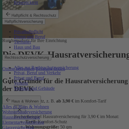
Reiserücktritt
Haftpflicht & Rechtsschutz
Haftpflichtversicherung
Privathaftpflicht
Dienst und Beruf
Rundumschutz für Ihre Einrichtung
Tierhalter
Haus und Bau
Die DEVK-Hausratversicherun
Rechtsschutzversicherung
Alles zur Rechtsschutzversicherung
Online berechnen
Beratung finden
Privat, Beruf und Verkehr
Privat und Beruf
Gute Gründe für die Hausratversicherung
Verkehr
der DEVK
Wohnen und Gebäude
günstiger Schutz, z. B.
ab 3,90 €
im Komfort-Tarif
Haus & Wohnen
Alles zu Haus & Wohnen
Wohngebäudeversicherung
Rechenbeispiel Hausratversicherung für 3,90 € im Monat:
Hausratversicherung
Tarif:
Komfort-Schutz
Elementarversicherung
Wohnungsgröße:
50 qm
Glasversicherung