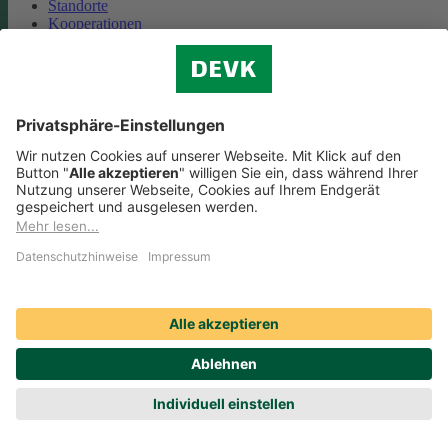
Standorte
Kooperationen
Partnerschaft Deutsche Bahn
Nachhaltigkeit
Cookie-Einstellungen
Datenschutz
Impressum
Streitbeilegung
Nutzungshinweise
EU-Transparenzverordnung
Compliance
Barrierefreiheit
Social Media Icons sowie Verlinkungen, die mit
gekennzeichnet
sind, führen auf externe Seiten. Die DEVK ist für die dortigen Inhalte
Nutzungsbedingungen und Datenschutzbestimmungen nicht
verantwortlich. Mehr dazu erfahren Sie unter
Datenschutz
.
© DEVK 2026