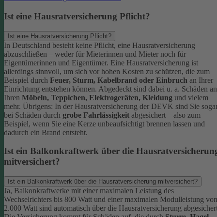
Ist eine Hausratversicherung Pflicht?
Ist eine Hausratversicherung Pflicht?
In Deutschland besteht keine Pflicht, eine Hausratversicherung
abzuschließen – weder für Mieterinnen und Mieter noch für
Eigentümerinnen und Eigentümer. Eine Hausratversicherung ist
allerdings sinnvoll, um sich vor hohen Kosten zu schützen, die zum
Beispiel durch
Feuer, Sturm, Kabelbrand oder Einbruch
an Ihrer
Einrichtung entstehen können. Abgedeckt sind dabei u. a. Schäden an
Ihren
Möbeln, Teppichen, Elektrogeräten, Kleidung
und vielem
mehr.
Übrigens: In der Hausratversicherung der DEVK sind Sie soga
bei Schäden durch
grobe Fahrlässigkeit
abgesichert – also zum
Beispiel, wenn Sie eine Kerze unbeaufsichtigt brennen lassen und
dadurch ein Brand entsteht.
Ist ein Balkonkraftwerk über die Hausratversicherun
mitversichert?
Ist ein Balkonkraftwerk über die Hausratversicherung mitversichert?
Ja, Balkonkraftwerke mit einer maximalen Leistung des
Wechselrichters bis 800 Watt und einer maximalen Modulleistung vo
2.000 Watt sind automatisch über die Hausratversicherung abgesichert
Die Versicherung kommt für Schäden auf, die durch
Sturm
,
Hagel
,