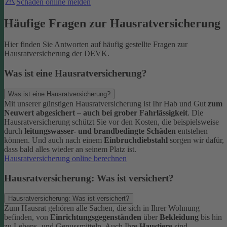
Schaden online melden
Häufige Fragen zur Hausratversicherung
Hier finden Sie Antworten auf häufig gestellte Fragen zur
Hausratversicherung der DEVK.
Was ist eine Hausratversicherung?
Was ist eine Hausratversicherung?
Mit unserer günstigen Hausratversicherung ist Ihr Hab und Gut
zum
Neuwert abgesichert – auch bei grober Fahrlässigkeit
. Die
Hausratversicherung schützt Sie vor den Kosten, die beispielsweise
durch
leitungswasser- und brandbedingte Schäden
entstehen
können. Und auch nach einem
Einbruchdiebstahl
sorgen wir dafür,
dass bald alles wieder an seinem Platz ist.
Hausratversicherung online berechnen
Hausratversicherung: Was ist versichert?
Hausratversicherung: Was ist versichert?
Zum Hausrat gehören alle Sachen, die sich in Ihrer Wohnung
befinden, von
Einrichtungsgegenständen
über
Bekleidung
bis hin
zu Lebens- und Genussmitteln. Auch Ihre
Haustiere
sind