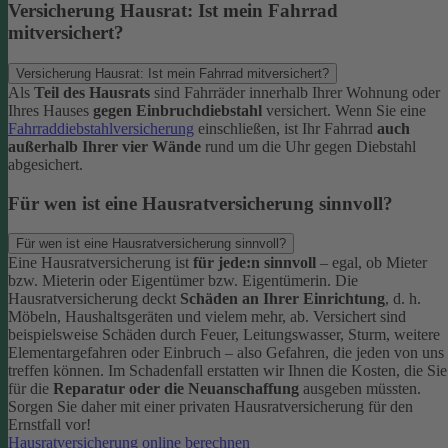
Versicherung Hausrat: Ist mein Fahrrad
mitversichert?
Versicherung Hausrat: Ist mein Fahrrad mitversichert?
Als
Teil des Hausrats
sind Fahrräder innerhalb Ihrer Wohnung oder
Ihres Hauses
gegen Einbruchdiebstahl
versichert. Wenn Sie eine
Fahrraddiebstahlversicherung
einschließen, ist Ihr Fahrrad
auch
außerhalb Ihrer vier Wände
rund um die Uhr gegen Diebstahl
abgesichert.
Für wen ist eine Hausratversicherung sinnvoll?
Für wen ist eine Hausratversicherung sinnvoll?
Eine Hausratversicherung ist
für jede:n sinnvoll
– egal, ob Mieter
bzw. Mieterin oder Eigentümer bzw. Eigentümerin.
Die
Hausratversicherung deckt
Schäden an Ihrer Einrichtung
, d. h.
Möbeln, Haushaltsgeräten und vielem mehr, ab. Versichert sind
beispielsweise Schäden durch Feuer, Leitungswasser, Sturm, weitere
Elementargefahren oder Einbruch – also Gefahren, die jeden von uns
treffen können. Im Schadenfall erstatten wir Ihnen die Kosten, die Sie
für die
Reparatur oder die Neuanschaffung
ausgeben müssten.
Sorgen Sie daher mit einer privaten Hausratversicherung für den
Ernstfall vor!
Hausratversicherung online berechnen