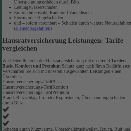
Überspannungsschäden durch Blitz
Leitungswasserschäden
Einbruchdiebstahl, Raub und Vandalismus
Sturm- oder Hagelschäden
und – sofern vereinbart – Schäden durch weitere Naturgefahre
(
Elementargefahren
)
Hausratversicherung Leistungen: Tarife
vergleichen
Wir bieten Ihnen in der Hausratversicherung mit unseren
3 Tarifen
Basis, Komfort und Premium
Schutz ganz nach Ihren Bedürfnissen
Verschaffen Sie sich mit unseren ausgewählten Leistungen einen
Überblick.
Hausratversicherungs-Tarif
Basis
Hausratversicherungs-Tarif
Komfort
Hausratversicherungs-Tarif
Premium
Brand, Blitzschlag, Im- oder Explosionen, Überspannungsschäden
durch Blitz
Schäden durch Nutzwärme, Überschalldruckwellen, Rauch, Ruß und