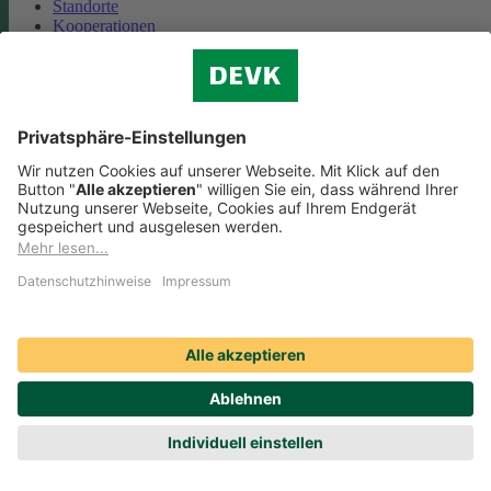
Standorte
Kooperationen
Partnerschaft Deutsche Bahn
Nachhaltigkeit
Cookie-Einstellungen
Datenschutz
Impressum
Streitbeilegung
Nutzungshinweise
EU-Transparenzverordnung
Compliance
Barrierefreiheit
Social Media Icons sowie Verlinkungen, die mit
gekennzeichnet
sind, führen auf externe Seiten. Die DEVK ist für die dortigen Inhalte
Nutzungsbedingungen und Datenschutzbestimmungen nicht
verantwortlich. Mehr dazu erfahren Sie unter
Datenschutz
.
© DEVK 2026