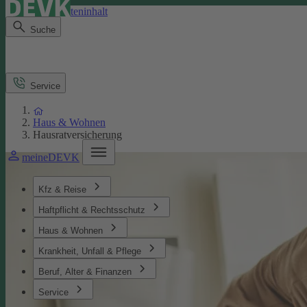
Direkt zum Seiteninhalt
Suche
Service
Haus & Wohnen
Hausratversicherung
meineDEVK
Kfz & Reise
Haftpflicht & Rechtsschutz
Haus & Wohnen
Krankheit, Unfall & Pflege
Beruf, Alter & Finanzen
Service