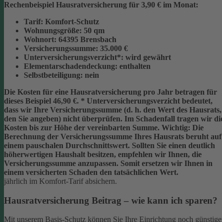
Rechenbeispiel Hausratversicherung für 3,90 € im Monat:
Tarif:
Komfort-Schutz
Wohnungsgröße:
50 qm
Wohnort:
64395 Brensbach
Versicherungssumme:
35.000 €
Unterversicherungsverzicht*:
wird gewährt
Elementarschadendeckung:
enthalten
Selbstbeteiligung:
nein
Die Kosten für eine Hausratversicherung pro Jahr betragen für
dieses Beispiel
46,90 €
.
* Unterversicherungsverzicht
bedeutet,
dass wir Ihre Versicherungssumme (d. h. den Wert des Hausrats,
den Sie angeben) nicht überprüfen. Im Schadenfall tragen wir di
Kosten bis zur Höhe der vereinbarten Summe.
Wichtig:
Die
Berechnung der Versicherungssumme Ihres Hausrats beruht auf
einem
pauschalen Durchschnittswert
. Sollten Sie einen deutlich
höherwertigen Haushalt besitzen, empfehlen wir Ihnen, die
Versicherungssumme anzupassen
. Somit ersetzen wir Ihnen in
einem versicherten Schaden den tatsächlichen Wert.
jährlich im Komfort-Tarif absichern.
Hausratversicherung Beitrag – wie kann ich sparen?
Mit unserem Basis-Schutz können Sie Ihre Einrichtung noch günstige