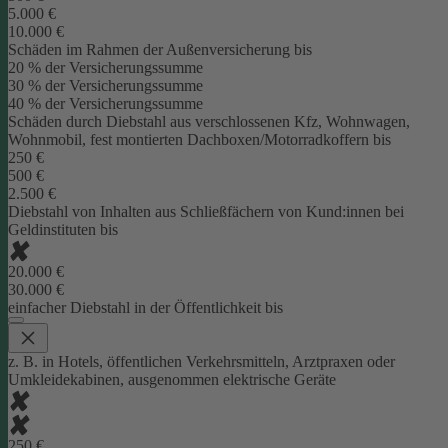
5.000 €
10.000 €
Schäden im Rahmen der Außenversicherung bis
20 % der Versicherungssumme
30 % der Versicherungssumme
40 % der Versicherungssumme
Schäden durch Diebstahl aus verschlossenen Kfz, Wohnwagen,
Wohnmobil, fest montierten Dachboxen/Motorradkoffern bis
250 €
500 €
2.500 €
Diebstahl von Inhalten aus Schließfächern von Kund:innen bei
Geldinstituten bis
20.000 €
30.000 €
einfacher Diebstahl in der Öffentlichkeit bis
z. B. in Hotels, öffentlichen Verkehrsmitteln, Arztpraxen oder
Umkleidekabinen, ausgenommen elektrische Geräte
250 €