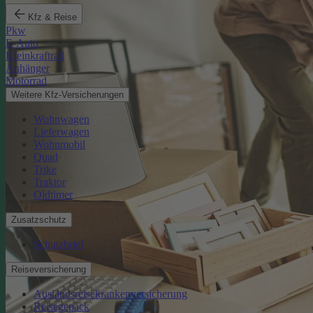
Kfz & Reise
Pkw
E-Auto
Kleinkraftrad
Anhänger
Motorrad
Weitere Kfz-Versicherungen
Wohnwagen
Lieferwagen
Wohnmobil
Quad
Trike
Traktor
Oldtimer
Zusatzschutz
Schutzbrief
Reiseversicherung
Auslandsreisekrankenversicherung
Reisegepäck