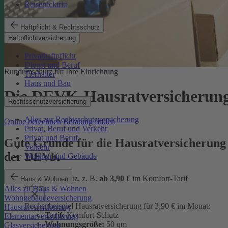
Reiserücktritt
Haftpflicht & Rechtsschutz
Haftpflichtversicherung
Privathaftpflicht
Dienst und Beruf
Rundumschutz für Ihre Einrichtung
Tierhalter
Haus und Bau
Die DEVK-Hausratversicherun
Rechtsschutzversicherung
Alles zur Rechtsschutzversicherung
Online berechnen
Beratung finden
Privat, Beruf und Verkehr
Privat und Beruf
Gute Gründe für die Hausratversicherung
Verkehr
der DEVK
Wohnen und Gebäude
günstiger Schutz, z. B.
ab 3,90 €
im Komfort-Tarif
Haus & Wohnen
Alles zu Haus & Wohnen
Wohngebäudeversicherung
Rechenbeispiel Hausratversicherung für 3,90 € im Monat:
Hausratversicherung
Tarif:
Komfort-Schutz
Elementarversicherung
Wohnungsgröße:
50 qm
Glasversicherung