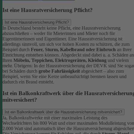
Ist eine Hausratversicherung Pflicht?
Ist eine Hausratversicherung Pflicht?
In Deutschland besteht keine Pflicht, eine Hausratversicherung
abzuschließen – weder für Mieterinnen und Mieter noch für
Eigentümerinnen und Eigentümer. Eine Hausratversicherung ist
allerdings sinnvoll, um sich vor hohen Kosten zu schützen, die zum
Beispiel durch
Feuer, Sturm, Kabelbrand oder Einbruch
an Ihrer
Einrichtung entstehen können. Abgedeckt sind dabei u. a. Schäden an
Ihren
Möbeln, Teppichen, Elektrogeräten, Kleidung
und vielem
mehr.
Übrigens: In der Hausratversicherung der DEVK sind Sie soga
bei Schäden durch
grobe Fahrlässigkeit
abgesichert – also zum
Beispiel, wenn Sie eine Kerze unbeaufsichtigt brennen lassen und
dadurch ein Brand entsteht.
Ist ein Balkonkraftwerk über die Hausratversicherun
mitversichert?
Ist ein Balkonkraftwerk über die Hausratversicherung mitversichert?
Ja, Balkonkraftwerke mit einer maximalen Leistung des
Wechselrichters bis 800 Watt und einer maximalen Modulleistung vo
2.000 Watt sind automatisch über die Hausratversicherung abgesichert
Die Versicherung kommt für Schäden auf, die durch
Sturm
,
Hagel
,