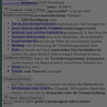
Wohnort:
64395 Brensbach
Immobilienfinanzierung
Versicherungssumme:
35.000 €
Krankheit, Unfall & Pflege
Unterversicherungsverzicht*:
wird gewährt
Krankenversicherung
Elementarschadendeckung:
enthalten
Selbstbeteiligung:
nein
Private Krankenversicherung
Die Kosten für eine Hausratversicherung pro Jahr betragen für
Gesetzliche Krankenversicherung
dieses Beispiel
46,90 €
.
* Unterversicherungsverzicht
Betriebliche Krankenversicherung
bedeutet, dass wir Ihre Versicherungssumme (d. h. den Wert de
Zusatzversicherungen
Hausrats, den Sie angeben) nicht überprüfen. Im Schadenfall
Krankentagegeld
tragen wir die Kosten bis zur Höhe der vereinbarten Summe.
Ausland
Wichtig:
Die Berechnung der Versicherungssumme Ihres
Tiere
Hausrats beruht auf einem
pauschalen Durchschnittswert
.
Sollten Sie einen deutlich höherwertigen Haushalt besitzen,
Unfallversicherung
empfehlen wir Ihnen, die
Versicherungssumme anzupassen
.
Somit ersetzen wir Ihnen in einem versicherten Schaden den
Privat
tatsächlichen Wert.
Kinder
Hausrat
zum Neuwert
versichert
Pflegeversicherung
Im Falle eines Schadens ersetzen wir Ihnen den
Neuwert
des
Pflegezusatzversicherung
beschädigten oder zerstörten Hausrats. Wir erstatten Ihnen den
Betrag, den Sie für die
Reparatur oder die Neuanschaffung
ausgeben müssten.
Beruf, Alter & Finanzen
Schäden durch
grobe Fahrlässigkeit mitversichert
Beruf