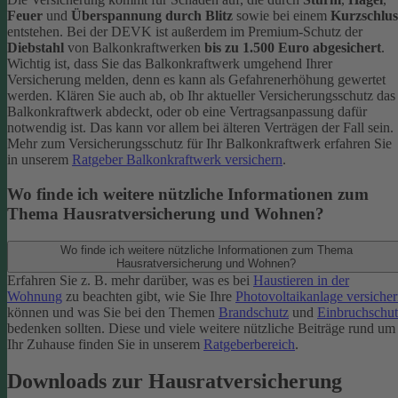
Feuer
und
Überspannung durch Blitz
sowie bei einem
Kurzschlus
entstehen. Bei der DEVK ist außerdem im Premium-Schutz
der
Diebstahl
von Balkonkraftwerken
bis zu 1.500 Euro abgesichert
.
Wichtig ist, dass Sie das Balkonkraftwerk umgehend Ihrer
Versicherung melden, denn es kann als Gefahrenerhöhung gewertet
werden. Klären Sie auch ab, ob Ihr aktueller Versicherungsschutz das
Balkonkraftwerk abdeckt, oder ob eine Vertragsanpassung dafür
notwendig ist. Das kann vor allem bei älteren Verträgen der Fall sein.
Mehr zum Versicherungsschutz für Ihr Balkonkraftwerk erfahren Sie
in unserem
Ratgeber Balkonkraftwerk versichern
.
Wo finde ich weitere nützliche Informationen zum
Thema Hausratversicherung und Wohnen?
Wo finde ich weitere nützliche Informationen zum Thema
Hausratversicherung und Wohnen?
Erfahren Sie z. B. mehr darüber, was es bei
Haustieren in der
Wohnung
zu beachten gibt, wie Sie Ihre
Photovoltaikanlage versiche
können und was Sie bei den Themen
Brandschutz
und
Einbruchschut
bedenken sollten. Diese und viele weitere nützliche Beiträge rund um
Ihr Zuhause finden Sie in unserem
Ratgeberbereich
.
Downloads zur Hausratversicherung