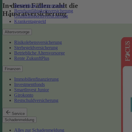
In diesen Fällen zahlt die
Betriebliche Altersvorsorge
Berufsunfähigkeitsversicherung
Hausratversicherung
Grundfähigkeitsversicherung
Krankentagegeld
Altersvorsorge
Risikolebensversicherung
Sterbegeldversicherung
Betriebliche Altersvorsorge
Rente ZukunftPlus
Finanzen
Immobilienfinanzierung
Investmentfonds
SmartInvest Junior
Girokonto
Restschuldversicherung
Service
Schadenmeldung
Alles zur Schadenmeldung