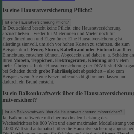
Ist eine Hausratversicherung Pflicht?
Ist eine Hausratversicherung Pflicht?
In Deutschland besteht keine Pflicht, eine Hausratversicherung
abzuschließen – weder für Mieterinnen und Mieter noch für
Eigentümerinnen und Eigentümer. Eine Hausratversicherung ist
allerdings sinnvoll, um sich vor hohen Kosten zu schützen, die zum
Beispiel durch
Feuer, Sturm, Kabelbrand oder Einbruch
an Ihrer
Einrichtung entstehen können. Abgedeckt sind dabei u. a. Schäden an
Ihren
Möbeln, Teppichen, Elektrogeräten, Kleidung
und vielem
mehr.
Übrigens: In der Hausratversicherung der DEVK sind Sie soga
bei Schäden durch
grobe Fahrlässigkeit
abgesichert – also zum
Beispiel, wenn Sie eine Kerze unbeaufsichtigt brennen lassen und
dadurch ein Brand entsteht.
Ist ein Balkonkraftwerk über die Hausratversicherun
mitversichert?
Ist ein Balkonkraftwerk über die Hausratversicherung mitversichert?
Ja, Balkonkraftwerke mit einer maximalen Leistung des
Wechselrichters bis 800 Watt und einer maximalen Modulleistung vo
2.000 Watt sind automatisch über die Hausratversicherung abgesichert
Die Versicherung kommt für Schäden auf, die durch
Sturm
,
Hagel
,