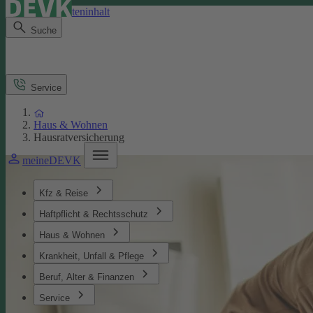
Direkt zum Seiteninhalt
Suche
Service
Haus & Wohnen
Hausratversicherung
meineDEVK
Kfz & Reise
Haftpflicht & Rechtsschutz
Haus & Wohnen
Krankheit, Unfall & Pflege
Beruf, Alter & Finanzen
Service