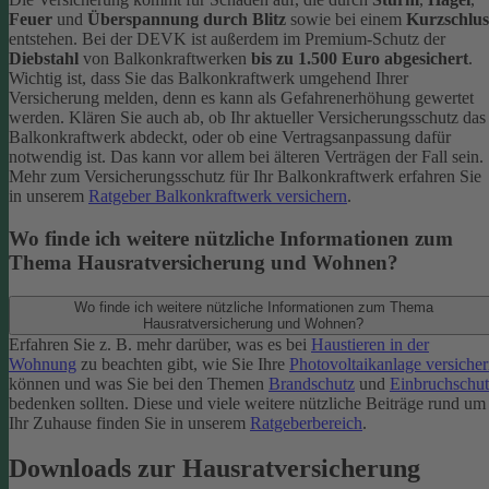
Feuer
und
Überspannung durch Blitz
sowie bei einem
Kurzschlus
entstehen. Bei der DEVK ist außerdem im Premium-Schutz
der
Diebstahl
von Balkonkraftwerken
bis zu 1.500 Euro abgesichert
.
Wichtig ist, dass Sie das Balkonkraftwerk umgehend Ihrer
Versicherung melden, denn es kann als Gefahrenerhöhung gewertet
werden. Klären Sie auch ab, ob Ihr aktueller Versicherungsschutz das
Balkonkraftwerk abdeckt, oder ob eine Vertragsanpassung dafür
notwendig ist. Das kann vor allem bei älteren Verträgen der Fall sein.
Mehr zum Versicherungsschutz für Ihr Balkonkraftwerk erfahren Sie
in unserem
Ratgeber Balkonkraftwerk versichern
.
Wo finde ich weitere nützliche Informationen zum
Thema Hausratversicherung und Wohnen?
Wo finde ich weitere nützliche Informationen zum Thema
Hausratversicherung und Wohnen?
Erfahren Sie z. B. mehr darüber, was es bei
Haustieren in der
Wohnung
zu beachten gibt, wie Sie Ihre
Photovoltaikanlage versiche
können und was Sie bei den Themen
Brandschutz
und
Einbruchschut
bedenken sollten. Diese und viele weitere nützliche Beiträge rund um
Ihr Zuhause finden Sie in unserem
Ratgeberbereich
.
Downloads zur Hausratversicherung