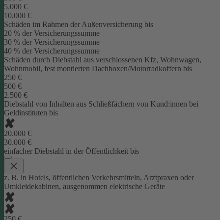
5.000 €
10.000 €
Schäden im Rahmen der Außenversicherung bis
20 % der Versicherungssumme
30 % der Versicherungssumme
40 % der Versicherungssumme
Schäden durch Diebstahl aus verschlossenen Kfz, Wohnwagen,
Wohnmobil, fest montierten Dachboxen/Motorradkoffern bis
250 €
500 €
2.500 €
Diebstahl von Inhalten aus Schließfächern von Kund:innen bei
Geldinstituten bis
20.000 €
30.000 €
einfacher Diebstahl in der Öffentlichkeit bis
z. B. in Hotels, öffentlichen Verkehrsmitteln, Arztpraxen oder
Umkleidekabinen, ausgenommen elektrische Geräte
250 €