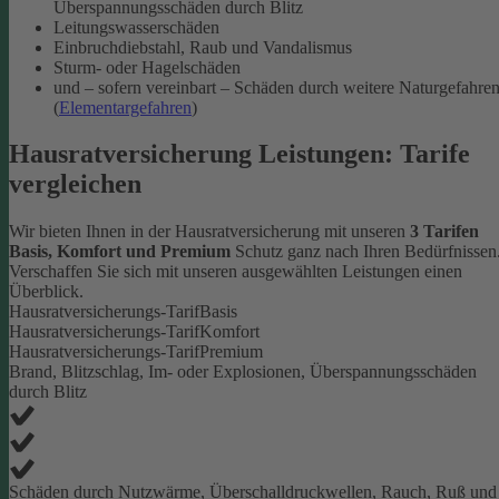
Überspannungsschäden durch Blitz
Leitungswasserschäden
Einbruchdiebstahl, Raub und Vandalismus
Sturm- oder Hagelschäden
und – sofern vereinbart – Schäden durch weitere Naturgefahre
(
Elementargefahren
)
Hausratversicherung Leistungen: Tarife
vergleichen
Wir bieten Ihnen in der Hausratversicherung mit unseren
3 Tarifen
Basis, Komfort und Premium
Schutz ganz nach Ihren Bedürfnissen
Verschaffen Sie sich mit unseren ausgewählten Leistungen einen
Überblick.
Hausratversicherungs-Tarif
Basis
Hausratversicherungs-Tarif
Komfort
Hausratversicherungs-Tarif
Premium
Brand, Blitzschlag, Im- oder Explosionen, Überspannungsschäden
durch Blitz
Schäden durch Nutzwärme, Überschalldruckwellen, Rauch, Ruß und