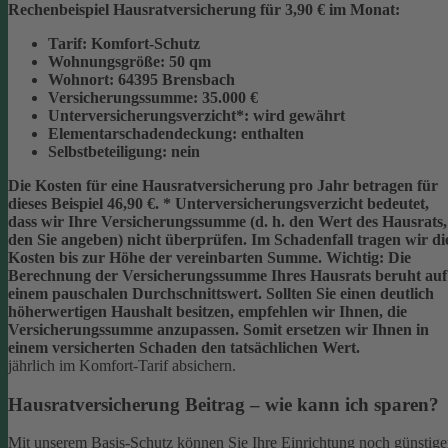
Rechenbeispiel Hausratversicherung für 3,90 € im Monat:
Tarif:
Komfort-Schutz
Wohnungsgröße:
50 qm
Wohnort:
64395 Brensbach
Versicherungssumme:
35.000 €
Unterversicherungsverzicht*:
wird gewährt
Elementarschadendeckung:
enthalten
Selbstbeteiligung:
nein
Die Kosten für eine Hausratversicherung pro Jahr betragen für
dieses Beispiel
46,90 €
.
* Unterversicherungsverzicht
bedeutet,
dass wir Ihre Versicherungssumme (d. h. den Wert des Hausrats,
den Sie angeben) nicht überprüfen. Im Schadenfall tragen wir di
Kosten bis zur Höhe der vereinbarten Summe.
Wichtig:
Die
Berechnung der Versicherungssumme Ihres Hausrats beruht auf
einem
pauschalen Durchschnittswert
. Sollten Sie einen deutlich
höherwertigen Haushalt besitzen, empfehlen wir Ihnen, die
Versicherungssumme anzupassen
. Somit ersetzen wir Ihnen in
einem versicherten Schaden den tatsächlichen Wert.
jährlich im Komfort-Tarif absichern.
Hausratversicherung Beitrag – wie kann ich sparen?
Mit unserem Basis-Schutz können Sie Ihre Einrichtung noch günstige