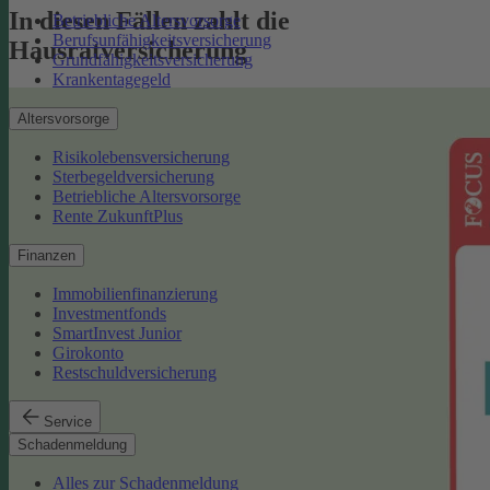
In diesen Fällen zahlt die
Betriebliche Altersvorsorge
Berufsunfähigkeitsversicherung
Hausratversicherung
Grundfähigkeitsversicherung
Krankentagegeld
Altersvorsorge
Risikolebensversicherung
Sterbegeldversicherung
Betriebliche Altersvorsorge
Rente ZukunftPlus
Finanzen
Immobilienfinanzierung
Investmentfonds
SmartInvest Junior
Girokonto
Restschuldversicherung
Service
Schadenmeldung
Alles zur Schadenmeldung