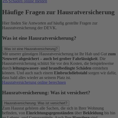
Schaden online melden
Häufige Fragen zur Hausratversicherung
Hier finden Sie Antworten auf häufig gestellte Fragen zur
Hausratversicherung der DEVK.
Was ist eine Hausratversicherung?
Was ist eine Hausratversicherung?
Mit unserer günstigen Hausratversicherung ist Ihr Hab und Gut
zum
Neuwert abgesichert – auch bei grober Fahrlässigkeit
. Die
Hausratversicherung schützt Sie vor den Kosten, die beispielsweise
durch
leitungswasser- und brandbedingte Schäden
entstehen
können. Und auch nach einem
Einbruchdiebstahl
sorgen wir dafür,
dass bald alles wieder an seinem Platz ist.
Hausratversicherung online berechnen
Hausratversicherung: Was ist versichert?
Hausratversicherung: Was ist versichert?
Zum Hausrat gehören alle Sachen, die sich in Ihrer Wohnung
befinden, von
Einrichtungsgegenständen
über
Bekleidung
bis hin
zu Lebens- und Genussmitteln. Auch Ihre
Haustiere
sind