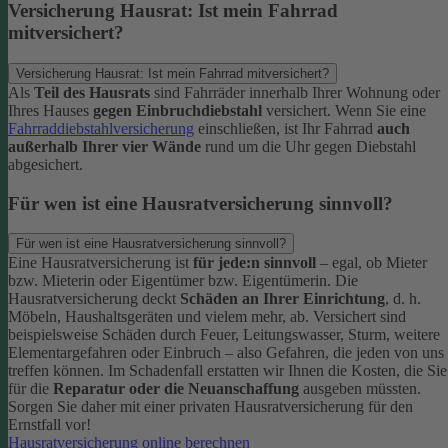
Versicherung Hausrat: Ist mein Fahrrad
mitversichert?
Versicherung Hausrat: Ist mein Fahrrad mitversichert?
Als
Teil des Hausrats
sind Fahrräder innerhalb Ihrer Wohnung oder
Ihres Hauses
gegen Einbruchdiebstahl
versichert. Wenn Sie eine
Fahrraddiebstahlversicherung
einschließen, ist Ihr Fahrrad
auch
außerhalb Ihrer vier Wände
rund um die Uhr gegen Diebstahl
abgesichert.
Für wen ist eine Hausratversicherung sinnvoll?
Für wen ist eine Hausratversicherung sinnvoll?
Eine Hausratversicherung ist
für jede:n sinnvoll
– egal, ob Mieter
bzw. Mieterin oder Eigentümer bzw. Eigentümerin.
Die
Hausratversicherung deckt
Schäden an Ihrer Einrichtung
, d. h.
Möbeln, Haushaltsgeräten und vielem mehr, ab. Versichert sind
beispielsweise Schäden durch Feuer, Leitungswasser, Sturm, weitere
Elementargefahren oder Einbruch – also Gefahren, die jeden von uns
treffen können. Im Schadenfall erstatten wir Ihnen die Kosten, die Sie
für die
Reparatur oder die Neuanschaffung
ausgeben müssten.
Sorgen Sie daher mit einer privaten Hausratversicherung für den
Ernstfall vor!
Hausratversicherung online berechnen