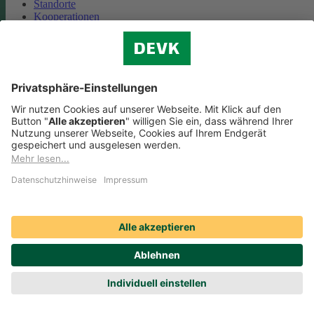
Standorte
Kooperationen
Partnerschaft Deutsche Bahn
Nachhaltigkeit
Cookie-Einstellungen
Datenschutz
Impressum
Streitbeilegung
Nutzungshinweise
EU-Transparenzverordnung
Compliance
Barrierefreiheit
Social Media Icons sowie Verlinkungen, die mit
gekennzeichnet
sind, führen auf externe Seiten. Die DEVK ist für die dortigen Inhalte
Nutzungsbedingungen und Datenschutzbestimmungen nicht
verantwortlich. Mehr dazu erfahren Sie unter
Datenschutz
.
© DEVK 2026