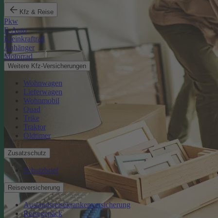
Kfz & Reise
Pkw
E-Auto
Kleinkraftrad
Anhänger
Motorrad
Weitere Kfz-Versicherungen
Wohnwagen
Lieferwagen
Wohnmobil
Quad
Trike
Traktor
Oldtimer
Zusatzschutz
Schutzbrief
Reiseversicherung
Auslandsreisekrankenversicherung
Reisegepäck