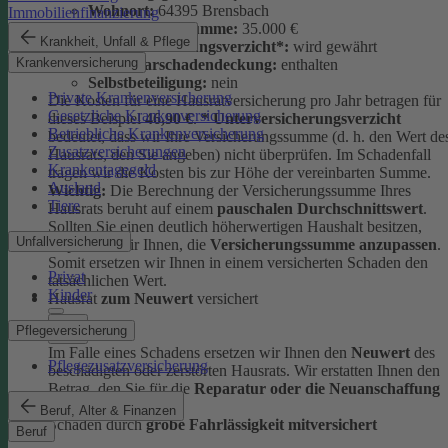
Wohnort:
64395 Brensbach
Immobilienfinanzierung
Versicherungssumme:
35.000 €
Krankheit, Unfall & Pflege
Unterversicherungsverzicht*:
wird gewährt
Krankenversicherung
Elementarschadendeckung:
enthalten
Selbstbeteiligung:
nein
Private Krankenversicherung
Die Kosten für eine Hausratversicherung pro Jahr betragen für
Gesetzliche Krankenversicherung
dieses Beispiel
46,90 €
.
* Unterversicherungsverzicht
Betriebliche Krankenversicherung
bedeutet, dass wir Ihre Versicherungssumme (d. h. den Wert de
Zusatzversicherungen
Hausrats, den Sie angeben) nicht überprüfen. Im Schadenfall
Krankentagegeld
tragen wir die Kosten bis zur Höhe der vereinbarten Summe.
Ausland
Wichtig:
Die Berechnung der Versicherungssumme Ihres
Tiere
Hausrats beruht auf einem
pauschalen Durchschnittswert
.
Sollten Sie einen deutlich höherwertigen Haushalt besitzen,
Unfallversicherung
empfehlen wir Ihnen, die
Versicherungssumme anzupassen
.
Somit ersetzen wir Ihnen in einem versicherten Schaden den
Privat
tatsächlichen Wert.
Kinder
Hausrat
zum Neuwert
versichert
Pflegeversicherung
Im Falle eines Schadens ersetzen wir Ihnen den
Neuwert
des
Pflegezusatzversicherung
beschädigten oder zerstörten Hausrats. Wir erstatten Ihnen den
Betrag, den Sie für die
Reparatur oder die Neuanschaffung
ausgeben müssten.
Beruf, Alter & Finanzen
Schäden durch
grobe Fahrlässigkeit mitversichert
Beruf