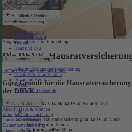
Reiserücktritt
Haftpflicht & Rechtsschutz
Haftpflichtversicherung
Privathaftpflicht
Dienst und Beruf
Rundumschutz für Ihre Einrichtung
Tierhalter
Haus und Bau
Die DEVK-Hausratversicherun
Rechtsschutzversicherung
Alles zur Rechtsschutzversicherung
Online berechnen
Beratung finden
Privat, Beruf und Verkehr
Privat und Beruf
Gute Gründe für die Hausratversicherung
Verkehr
der DEVK
Wohnen und Gebäude
günstiger Schutz, z. B.
ab 3,90 €
im Komfort-Tarif
Haus & Wohnen
Alles zu Haus & Wohnen
Wohngebäudeversicherung
Rechenbeispiel Hausratversicherung für 3,90 € im Monat:
Hausratversicherung
Tarif:
Komfort-Schutz
Elementarversicherung
Wohnungsgröße:
50 qm
Glasversicherung