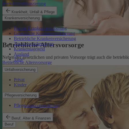
Immobilienfinanzierung
Krankheit, Unfall & Pflege
Krankenversicherung
Private Krankenversicherung
Gesetzliche Krankenversicherung
Betriebliche Krankenversicherung
Betriebliche Altersvorsorge
Zusatzversicherungen
Krankentagegeld
Ausland
Neben der gesetzlichen und privaten Vorsorge trägt auch die betriebli
Tiere
Betriebliche Altersvorsorge
Unfallversicherung
Privat
Kinder
Pflegeversicherung
Pflegezusatzversicherung
Beruf, Alter & Finanzen
Beruf