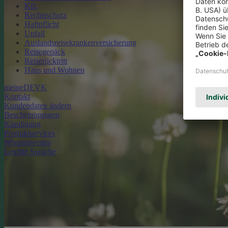
Kfz
Rechtsschutz
Haftpflicht
Unfall
Auslandsreisekrankenversicherung
Reisegepäck
Reiserücktritt
Haus und Wohnen
meineDEVK
Kontakt
Kundendaten ändern
Bescheinigungen
Kündigung
Produktservices
Wissenswertes
Leichte Sprache