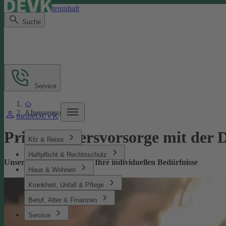
Direkt zum Seiteninhalt
Suche
Service
Altersvorsorge
meineDEVK
Private­ Altersvorsorge mit de
Kfz & Reise
Haftpflicht & Rechtsschutz
Unsere Altersvorsorge für Ihre individuellen Bedürfnisse
Haus & Wohnen
Krankheit, Unfall & Pflege
Beruf, Alter & Finanzen
Service