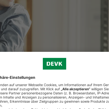
olebensversicherung schützen Sie Ihre Lieben im Todesfall vor finanzie