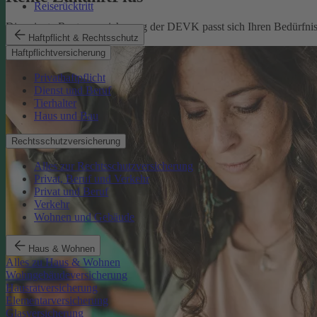
Reiserücktritt
Die private Rentenversicherung der DEVK passt sich Ihren Bedürfniss
Haftpflicht & Rechtsschutz
Rente ZukunftPlus
Haftpflichtversicherung
Privathaftpflicht
Dienst und Beruf
Tierhalter
Haus und Bau
Rechtsschutzversicherung
Alles zur Rechtsschutzversicherung
Privat, Beruf und Verkehr
Privat und Beruf
Verkehr
Wohnen und Gebäude
Haus & Wohnen
Alles zu Haus & Wohnen
Wohngebäudeversicherung
Hausratversicherung
Elementarversicherung
Glasversicherung