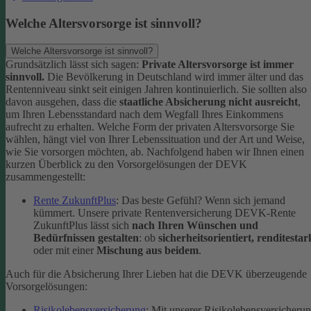
Welche Altersvorsorge ist sinnvoll?
Welche Altersvorsorge ist sinnvoll?
Grundsätzlich lässt sich sagen:
Private Altersvorsorge ist immer
sinnvoll.
Die Bevölkerung in Deutschland wird immer älter und das
Rentenniveau sinkt seit einigen Jahren kontinuierlich. Sie sollten also
davon ausgehen, dass die
staatliche Absicherung nicht ausreicht
,
um Ihren Lebensstandard nach dem Wegfall Ihres Einkommens
aufrecht zu erhalten.
Welche Form der privaten Altersvorsorge Sie
wählen, hängt viel von Ihrer Lebenssituation und der Art und Weise,
wie Sie vorsorgen möchten, ab. Nachfolgend haben wir Ihnen einen
kurzen Überblick zu den Vorsorgelösungen der DEVK
zusammengestellt:
Rente ZukunftPlus
: Das beste Gefühl? Wenn sich jemand
kümmert. Unsere private Rentenversicherung DEVK-Rente
ZukunftPlus lässt sich
nach Ihren Wünschen und
Bedürfnissen gestalten
: ob
sicherheitsorientiert, renditestar
oder mit einer
Mischung aus beidem
.
Auch für die Absicherung Ihrer Lieben hat die DEVK überzeugende
Vorsorgelösungen:
Risikolebensversicherung
: Mit unserer Risikolebensversicheru