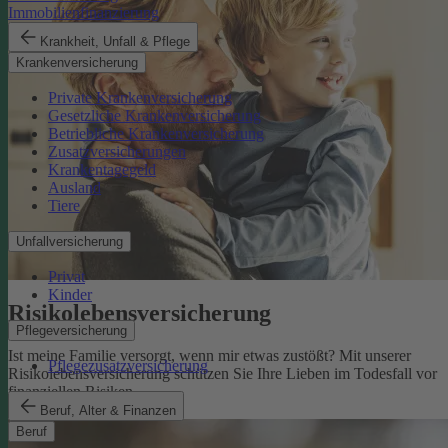
Immobilienfinanzierung
Krankheit, Unfall & Pflege
Krankenversicherung
Private Krankenversicherung
Gesetzliche Krankenversicherung
Betriebliche Krankenversicherung
Zusatzversicherungen
Krankentagegeld
Ausland
Tiere
Unfallversicherung
Privat
Kinder
Risikolebens­versicherung
Pflegeversicherung
Ist meine Familie versorgt, wenn mir etwas zustößt? Mit unserer
Pflegezusatzversicherung
Risikolebensversicherung schützen Sie Ihre Lieben im Todesfall vor
finanziellen Risiken.
Risikolebensversicherung
Beruf, Alter & Finanzen
Beruf