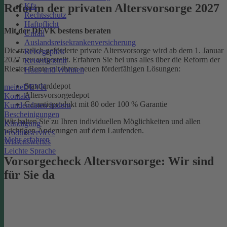
Kfz
Reform der privaten Altersvorsorge 2027
Rechtsschutz
Haftpflicht
Mit der DEVK bestens beraten
Unfall
Auslandsreisekrankenversicherung
Die staatlich geförderte private Altersvorsorge wird ab dem 1. Januar
Reisegepäck
2027 neu aufgestellt. Erfahren Sie bei uns alles über die Reform der
Reiserücktritt
Riester-Rente mit ihren neuen förderfähigen Lösungen:
Haus und Wohnen
Standarddepot
meineDEVK
Altersvorsorgedepot
Kontakt
Garantieprodukt mit 80 oder 100 % Garantie
Kundendaten ändern
Bescheinigungen
Wir halten Sie zu Ihren individuellen Möglichkeiten und allen
Kündigung
wichtigen Änderungen auf dem Laufenden.
Produktservices
Mehr erfahren
Wissenswertes
Leichte Sprache
Vorsorgecheck Altersvorsorge:­ Wir sind
für Sie da