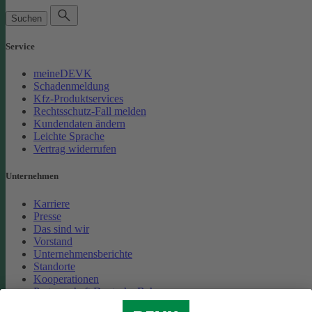
Suchen
Service
meineDEVK
Schadenmeldung
Kfz-Produktservices
Rechtsschutz-Fall melden
Kundendaten ändern
Leichte Sprache
Vertrag widerrufen
Unternehmen
Karriere
Presse
Das sind wir
Vorstand
Unternehmensberichte
Standorte
Kooperationen
Partnerschaft Deutsche Bahn
Nachhaltigkeit