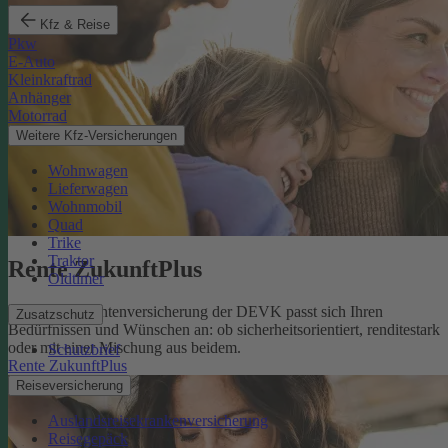
Kfz & Reise
Pkw
E-Auto
Kleinkraftrad
Anhänger
Motorrad
Weitere Kfz-Versicherungen
Wohnwagen
Lieferwagen
Wohnmobil
Quad
Trike
Traktor
Rente ZukunftPlus
Oldtimer
Die private Rentenversicherung der DEVK passt sich Ihren
Zusatzschutz
Bedürfnissen und Wünschen an: ob sicherheitsorientiert, renditestark
oder mit einer Mischung aus beidem.
Schutzbrief
Rente ZukunftPlus
Reiseversicherung
Auslandsreisekrankenversicherung
Reisegepäck