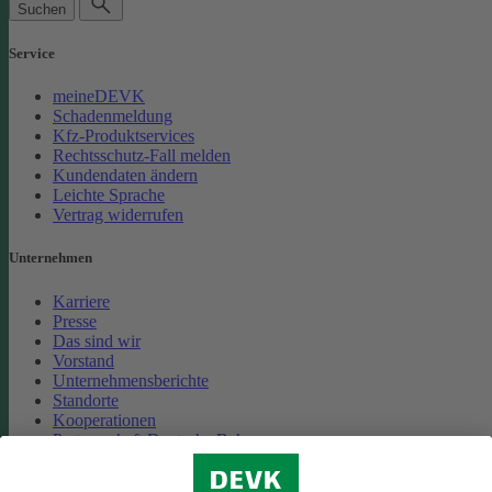
Suchen
Service
meineDEVK
Schadenmeldung
Kfz-Produktservices
Rechtsschutz-Fall melden
Kundendaten ändern
Leichte Sprache
Vertrag widerrufen
Unternehmen
Karriere
Presse
Das sind wir
Vorstand
Unternehmensberichte
Standorte
Kooperationen
Partnerschaft Deutsche Bahn
Nachhaltigkeit