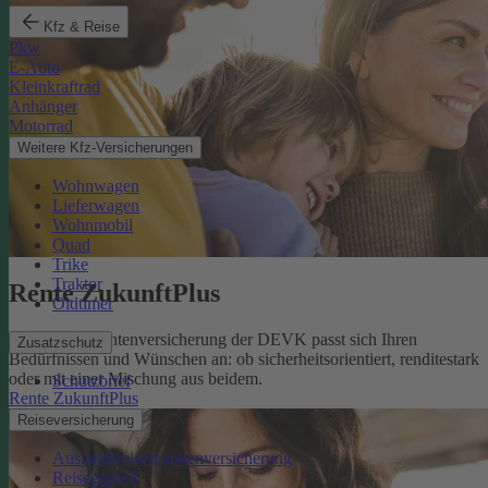
Kfz & Reise
Pkw
E-Auto
Kleinkraftrad
Anhänger
Motorrad
Weitere Kfz-Versicherungen
Wohnwagen
Lieferwagen
Wohnmobil
Quad
Trike
Traktor
Rente ZukunftPlus
Oldtimer
Die private Rentenversicherung der DEVK passt sich Ihren
Zusatzschutz
Bedürfnissen und Wünschen an: ob sicherheitsorientiert, renditestark
oder mit einer Mischung aus beidem.
Schutzbrief
Rente ZukunftPlus
Reiseversicherung
Auslandsreisekrankenversicherung
Reisegepäck