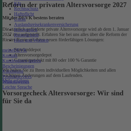
Kfz
Reform der privaten Altersvorsorge 2027
Rechtsschutz
Haftpflicht
Mit der DEVK bestens beraten
Unfall
Auslandsreisekrankenversicherung
Die staatlich geförderte private Altersvorsorge wird ab dem 1. Januar
Reisegepäck
2027 neu aufgestellt. Erfahren Sie bei uns alles über die Reform der
Reiserücktritt
Riester-Rente mit ihren neuen förderfähigen Lösungen:
Haus und Wohnen
Standarddepot
meineDEVK
Altersvorsorgedepot
Kontakt
Garantieprodukt mit 80 oder 100 % Garantie
Kundendaten ändern
Bescheinigungen
Wir halten Sie zu Ihren individuellen Möglichkeiten und allen
Kündigung
wichtigen Änderungen auf dem Laufenden.
Produktservices
Mehr erfahren
Wissenswertes
Leichte Sprache
Vorsorgecheck Altersvorsorge:­ Wir sind
für Sie da