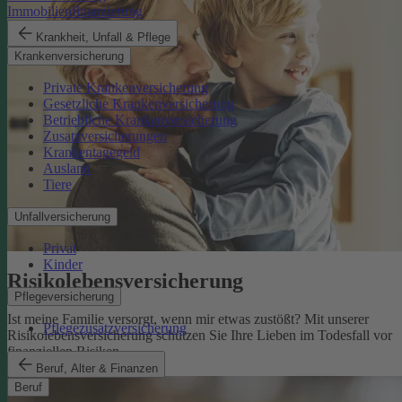
Immobilienfinanzierung
Krankheit, Unfall & Pflege
Krankenversicherung
Private Krankenversicherung
Gesetzliche Krankenversicherung
Betriebliche Krankenversicherung
Zusatzversicherungen
Krankentagegeld
Ausland
Tiere
Unfallversicherung
Privat
Kinder
Risikolebens­versicherung
Pflegeversicherung
Ist meine Familie versorgt, wenn mir etwas zustößt? Mit unserer
Pflegezusatzversicherung
Risikolebensversicherung schützen Sie Ihre Lieben im Todesfall vor
finanziellen Risiken.
Risikolebensversicherung
Beruf, Alter & Finanzen
Beruf