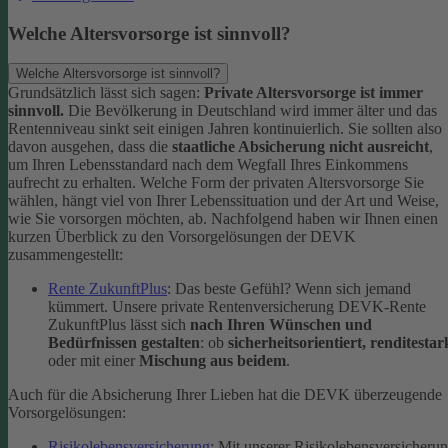
Welche Altersvorsorge ist sinnvoll?
Welche Altersvorsorge ist sinnvoll?
Grundsätzlich lässt sich sagen:
Private Altersvorsorge ist immer
sinnvoll.
Die Bevölkerung in Deutschland wird immer älter und das
Rentenniveau sinkt seit einigen Jahren kontinuierlich. Sie sollten also
davon ausgehen, dass die
staatliche Absicherung nicht ausreicht
,
um Ihren Lebensstandard nach dem Wegfall Ihres Einkommens
aufrecht zu erhalten.
Welche Form der privaten Altersvorsorge Sie
wählen, hängt viel von Ihrer Lebenssituation und der Art und Weise,
wie Sie vorsorgen möchten, ab. Nachfolgend haben wir Ihnen einen
kurzen Überblick zu den Vorsorgelösungen der DEVK
zusammengestellt:
Rente ZukunftPlus
: Das beste Gefühl? Wenn sich jemand
kümmert. Unsere private Rentenversicherung DEVK-Rente
ZukunftPlus lässt sich
nach Ihren Wünschen und
Bedürfnissen gestalten
: ob
sicherheitsorientiert, renditestar
oder mit einer
Mischung aus beidem
.
Auch für die Absicherung Ihrer Lieben hat die DEVK überzeugende
Vorsorgelösungen:
Risikolebensversicherung
: Mit unserer Risikolebensversicheru