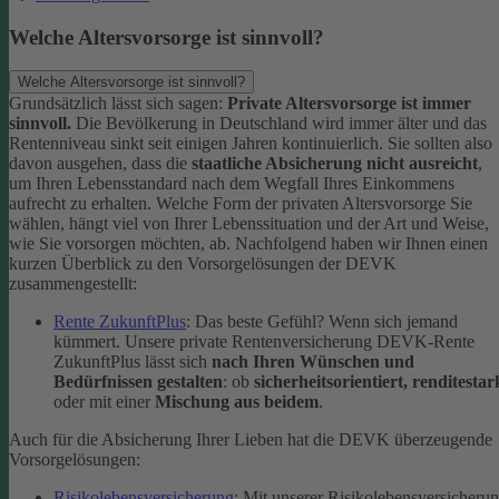
Welche Altersvorsorge ist sinnvoll?
Welche Altersvorsorge ist sinnvoll?
Grundsätzlich lässt sich sagen:
Private Altersvorsorge ist immer
sinnvoll.
Die Bevölkerung in Deutschland wird immer älter und das
Rentenniveau sinkt seit einigen Jahren kontinuierlich. Sie sollten also
davon ausgehen, dass die
staatliche Absicherung nicht ausreicht
,
um Ihren Lebensstandard nach dem Wegfall Ihres Einkommens
aufrecht zu erhalten.
Welche Form der privaten Altersvorsorge Sie
wählen, hängt viel von Ihrer Lebenssituation und der Art und Weise,
wie Sie vorsorgen möchten, ab. Nachfolgend haben wir Ihnen einen
kurzen Überblick zu den Vorsorgelösungen der DEVK
zusammengestellt:
Rente ZukunftPlus
: Das beste Gefühl? Wenn sich jemand
kümmert. Unsere private Rentenversicherung DEVK-Rente
ZukunftPlus lässt sich
nach Ihren Wünschen und
Bedürfnissen gestalten
: ob
sicherheitsorientiert, renditestar
oder mit einer
Mischung aus beidem
.
Auch für die Absicherung Ihrer Lieben hat die DEVK überzeugende
Vorsorgelösungen:
Risikolebensversicherung
: Mit unserer Risikolebensversicheru