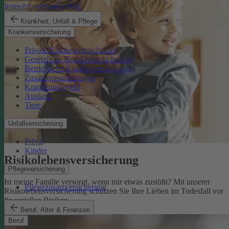
Immobilienfinanzierung
Krankheit, Unfall & Pflege
Krankenversicherung
Private Krankenversicherung
Gesetzliche Krankenversicherung
Betriebliche Krankenversicherung
Zusatzversicherungen
Krankentagegeld
Ausland
Tiere
Unfallversicherung
Privat
Kinder
Risikolebens­versicherung
Pflegeversicherung
Ist meine Familie versorgt, wenn mir etwas zustößt? Mit unserer
Pflegezusatzversicherung
Risikolebensversicherung schützen Sie Ihre Lieben im Todesfall vor
finanziellen Risiken.
Risikolebensversicherung
Beruf, Alter & Finanzen
Beruf