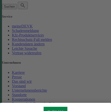
Suchen
Service
meineDEVK
Schadenmeldung
Kfz-Produktservices
Rechtsschutz-Fall melden
Kundendaten ändern
Leichte Sprache
Vertrag widerrufen
Unternehmen
Karriere
Presse
Das sind wir
Vorstand
Unternehmensberichte
Standorte
Kooperationen
Partnerschaft Deutsche Bahn
Nachhaltigkeit