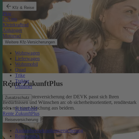
Kfz & Reise
Pkw
E-Auto
Kleinkraftrad
Anhänger
Motorrad
Weitere Kfz-Versicherungen
Wohnwagen
Lieferwagen
Wohnmobil
Quad
Trike
Traktor
Rente ZukunftPlus
Oldtimer
Die private Rentenversicherung der DEVK passt sich Ihren
Zusatzschutz
Bedürfnissen und Wünschen an: ob sicherheitsorientiert, renditestark
oder mit einer Mischung aus beidem.
Schutzbrief
Rente ZukunftPlus
Reiseversicherung
Auslandsreisekrankenversicherung
Reisegepäck