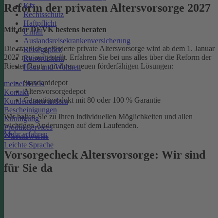
Kfz
Reform der privaten Altersvorsorge 2027
Rechtsschutz
Haftpflicht
Mit der DEVK bestens beraten
Unfall
Auslandsreisekrankenversicherung
Die staatlich geförderte private Altersvorsorge wird ab dem 1. Januar
Reisegepäck
2027 neu aufgestellt. Erfahren Sie bei uns alles über die Reform der
Reiserücktritt
Riester-Rente mit ihren neuen förderfähigen Lösungen:
Haus und Wohnen
Standarddepot
meineDEVK
Altersvorsorgedepot
Kontakt
Garantieprodukt mit 80 oder 100 % Garantie
Kundendaten ändern
Bescheinigungen
Wir halten Sie zu Ihren individuellen Möglichkeiten und allen
Kündigung
wichtigen Änderungen auf dem Laufenden.
Produktservices
Mehr erfahren
Wissenswertes
Leichte Sprache
Vorsorgecheck Altersvorsorge:­ Wir sind
für Sie da