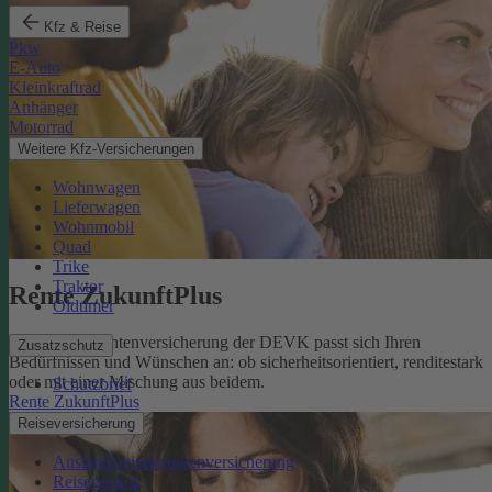
Kfz & Reise
Pkw
E-Auto
Kleinkraftrad
Anhänger
Motorrad
Weitere Kfz-Versicherungen
Wohnwagen
Lieferwagen
Wohnmobil
Quad
Trike
Traktor
Rente ZukunftPlus
Oldtimer
Die private Rentenversicherung der DEVK passt sich Ihren
Zusatzschutz
Bedürfnissen und Wünschen an: ob sicherheitsorientiert, renditestark
oder mit einer Mischung aus beidem.
Schutzbrief
Rente ZukunftPlus
Reiseversicherung
Auslandsreisekrankenversicherung
Reisegepäck