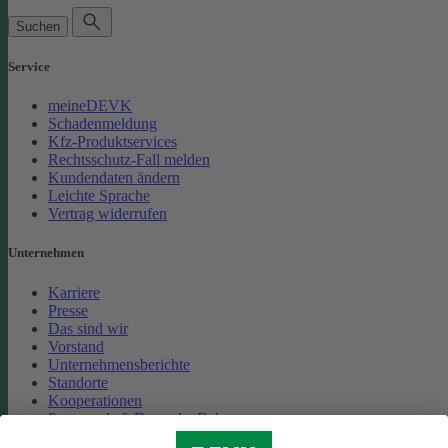
Suchen
Service
meineDEVK
Schadenmeldung
Kfz-Produktservices
Rechtsschutz-Fall melden
Kundendaten ändern
Leichte Sprache
Vertrag widerrufen
Unternehmen
Karriere
Presse
Das sind wir
Vorstand
Unternehmensberichte
Standorte
Kooperationen
Partnerschaft Deutsche Bahn
Nachhaltigkeit