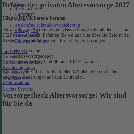
Kfz
Reform der privaten Altersvorsorge 2027
Rechtsschutz
Haftpflicht
Mit der DEVK bestens beraten
Unfall
Auslandsreisekrankenversicherung
Die staatlich geförderte private Altersvorsorge wird ab dem 1. Januar
Reisegepäck
2027 neu aufgestellt. Erfahren Sie bei uns alles über die Reform der
Reiserücktritt
Riester-Rente mit ihren neuen förderfähigen Lösungen:
Haus und Wohnen
Standarddepot
meineDEVK
Altersvorsorgedepot
Kontakt
Garantieprodukt mit 80 oder 100 % Garantie
Kundendaten ändern
Bescheinigungen
Wir halten Sie zu Ihren individuellen Möglichkeiten und allen
Kündigung
wichtigen Änderungen auf dem Laufenden.
Produktservices
Mehr erfahren
Wissenswertes
Leichte Sprache
Vorsorgecheck Altersvorsorge:­ Wir sind
für Sie da