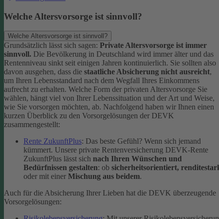
Welche Altersvorsorge ist sinnvoll?
Welche Altersvorsorge ist sinnvoll?
Grundsätzlich lässt sich sagen:
Private Altersvorsorge ist immer
sinnvoll.
Die Bevölkerung in Deutschland wird immer älter und das
Rentenniveau sinkt seit einigen Jahren kontinuierlich. Sie sollten also
davon ausgehen, dass die
staatliche Absicherung nicht ausreicht
,
um Ihren Lebensstandard nach dem Wegfall Ihres Einkommens
aufrecht zu erhalten.
Welche Form der privaten Altersvorsorge Sie
wählen, hängt viel von Ihrer Lebenssituation und der Art und Weise,
wie Sie vorsorgen möchten, ab. Nachfolgend haben wir Ihnen einen
kurzen Überblick zu den Vorsorgelösungen der DEVK
zusammengestellt:
Rente ZukunftPlus
: Das beste Gefühl? Wenn sich jemand
kümmert. Unsere private Rentenversicherung DEVK-Rente
ZukunftPlus lässt sich
nach Ihren Wünschen und
Bedürfnissen gestalten
: ob
sicherheitsorientiert, renditestar
oder mit einer
Mischung aus beidem
.
Auch für die Absicherung Ihrer Lieben hat die DEVK überzeugende
Vorsorgelösungen:
Risikolebensversicherung
: Mit unserer Risikolebensversicheru