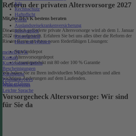
Kfz
Reform der privaten Altersvorsorge 2027
Rechtsschutz
Haftpflicht
Mit der DEVK bestens beraten
Unfall
Auslandsreisekrankenversicherung
Die staatlich geförderte private Altersvorsorge wird ab dem 1. Januar
Reisegepäck
2027 neu aufgestellt. Erfahren Sie bei uns alles über die Reform der
Reiserücktritt
Riester-Rente mit ihren neuen förderfähigen Lösungen:
Haus und Wohnen
Standarddepot
meineDEVK
Altersvorsorgedepot
Kontakt
Garantieprodukt mit 80 oder 100 % Garantie
Kundendaten ändern
Bescheinigungen
Wir halten Sie zu Ihren individuellen Möglichkeiten und allen
Kündigung
wichtigen Änderungen auf dem Laufenden.
Produktservices
Mehr erfahren
Wissenswertes
Leichte Sprache
Vorsorgecheck Altersvorsorge:­ Wir sind
für Sie da