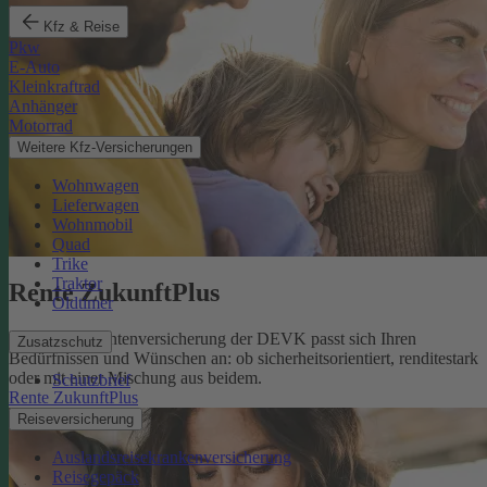
Kfz & Reise
Pkw
E-Auto
Kleinkraftrad
Anhänger
Motorrad
Weitere Kfz-Versicherungen
Wohnwagen
Lieferwagen
Wohnmobil
Quad
Trike
Traktor
Rente ZukunftPlus
Oldtimer
Die private Rentenversicherung der DEVK passt sich Ihren
Zusatzschutz
Bedürfnissen und Wünschen an: ob sicherheitsorientiert, renditestark
oder mit einer Mischung aus beidem.
Schutzbrief
Rente ZukunftPlus
Reiseversicherung
Auslandsreisekrankenversicherung
Reisegepäck