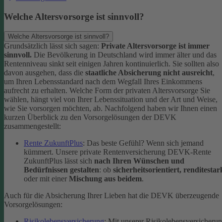
Welche Altersvorsorge ist sinnvoll?
Welche Altersvorsorge ist sinnvoll?
Grundsätzlich lässt sich sagen:
Private Altersvorsorge ist immer
sinnvoll.
Die Bevölkerung in Deutschland wird immer älter und das
Rentenniveau sinkt seit einigen Jahren kontinuierlich. Sie sollten also
davon ausgehen, dass die
staatliche Absicherung nicht ausreicht
,
um Ihren Lebensstandard nach dem Wegfall Ihres Einkommens
aufrecht zu erhalten.
Welche Form der privaten Altersvorsorge Sie
wählen, hängt viel von Ihrer Lebenssituation und der Art und Weise,
wie Sie vorsorgen möchten, ab. Nachfolgend haben wir Ihnen einen
kurzen Überblick zu den Vorsorgelösungen der DEVK
zusammengestellt:
Rente ZukunftPlus
: Das beste Gefühl? Wenn sich jemand
kümmert. Unsere private Rentenversicherung DEVK-Rente
ZukunftPlus lässt sich
nach Ihren Wünschen und
Bedürfnissen gestalten
: ob
sicherheitsorientiert, renditestar
oder mit einer
Mischung aus beidem
.
Auch für die Absicherung Ihrer Lieben hat die DEVK überzeugende
Vorsorgelösungen:
Risikolebensversicherung
: Mit unserer Risikolebensversicheru