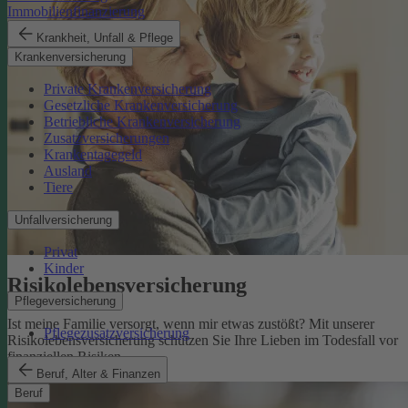
Immobilienfinanzierung
Krankheit, Unfall & Pflege
Krankenversicherung
Private Krankenversicherung
Gesetzliche Krankenversicherung
Betriebliche Krankenversicherung
Zusatzversicherungen
Krankentagegeld
Ausland
Tiere
Unfallversicherung
Privat
Kinder
Risikolebens­versicherung
Pflegeversicherung
Ist meine Familie versorgt, wenn mir etwas zustößt? Mit unserer
Pflegezusatzversicherung
Risikolebensversicherung schützen Sie Ihre Lieben im Todesfall vor
finanziellen Risiken.
Risikolebensversicherung
Beruf, Alter & Finanzen
Beruf