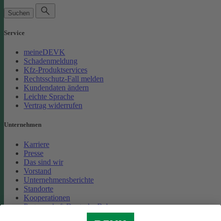
Suchen
Service
meineDEVK
Schadenmeldung
Kfz-Produktservices
Rechtsschutz-Fall melden
Kundendaten ändern
Leichte Sprache
Vertrag widerrufen
Unternehmen
Karriere
Presse
Das sind wir
Vorstand
Unternehmensberichte
Standorte
Kooperationen
Partnerschaft Deutsche Bahn
Nachhaltigkeit