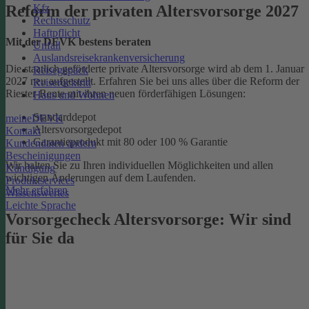
Kfz
Reform der privaten Altersvorsorge 2027
Rechtsschutz
Haftpflicht
Mit der DEVK bestens beraten
Unfall
Auslandsreisekrankenversicherung
Die staatlich geförderte private Altersvorsorge wird ab dem 1. Januar
Reisegepäck
2027 neu aufgestellt. Erfahren Sie bei uns alles über die Reform der
Reiserücktritt
Riester-Rente mit ihren neuen förderfähigen Lösungen:
Haus und Wohnen
Standarddepot
meineDEVK
Altersvorsorgedepot
Kontakt
Garantieprodukt mit 80 oder 100 % Garantie
Kundendaten ändern
Bescheinigungen
Wir halten Sie zu Ihren individuellen Möglichkeiten und allen
Kündigung
wichtigen Änderungen auf dem Laufenden.
Produktservices
Mehr erfahren
Wissenswertes
Leichte Sprache
Vorsorgecheck Altersvorsorge:­ Wir sind
für Sie da