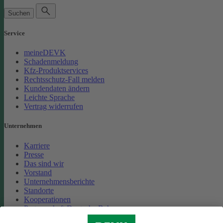
Suchen
Service
meineDEVK
Schadenmeldung
Kfz-Produktservices
Rechtsschutz-Fall melden
Kundendaten ändern
Leichte Sprache
Vertrag widerrufen
Unternehmen
Karriere
Presse
Das sind wir
Vorstand
Unternehmensberichte
Standorte
Kooperationen
Partnerschaft Deutsche Bahn
Nachhaltigkeit