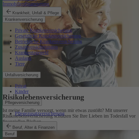
Immobilienfinanzierung
Krankheit, Unfall & Pflege
Krankenversicherung
Private Krankenversicherung
Gesetzliche Krankenversicherung
Betriebliche Krankenversicherung
Zusatzversicherungen
Krankentagegeld
Ausland
Tiere
Unfallversicherung
Privat
Kinder
Risikolebens­versicherung
Pflegeversicherung
Ist meine Familie versorgt, wenn mir etwas zustößt? Mit unserer
Pflegezusatzversicherung
Risikolebensversicherung schützen Sie Ihre Lieben im Todesfall vor
finanziellen Risiken.
Risikolebensversicherung
Beruf, Alter & Finanzen
Beruf