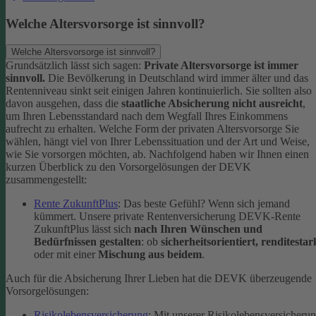
Welche Altersvorsorge ist sinnvoll?
Welche Altersvorsorge ist sinnvoll?
Grundsätzlich lässt sich sagen:
Private Altersvorsorge ist immer
sinnvoll.
Die Bevölkerung in Deutschland wird immer älter und das
Rentenniveau sinkt seit einigen Jahren kontinuierlich. Sie sollten also
davon ausgehen, dass die
staatliche Absicherung nicht ausreicht
,
um Ihren Lebensstandard nach dem Wegfall Ihres Einkommens
aufrecht zu erhalten.
Welche Form der privaten Altersvorsorge Sie
wählen, hängt viel von Ihrer Lebenssituation und der Art und Weise,
wie Sie vorsorgen möchten, ab. Nachfolgend haben wir Ihnen einen
kurzen Überblick zu den Vorsorgelösungen der DEVK
zusammengestellt:
Rente ZukunftPlus
: Das beste Gefühl? Wenn sich jemand
kümmert. Unsere private Rentenversicherung DEVK-Rente
ZukunftPlus lässt sich
nach Ihren Wünschen und
Bedürfnissen gestalten
: ob
sicherheitsorientiert, renditestar
oder mit einer
Mischung aus beidem
.
Auch für die Absicherung Ihrer Lieben hat die DEVK überzeugende
Vorsorgelösungen:
Risikolebensversicherung
: Mit unserer Risikolebensversicheru