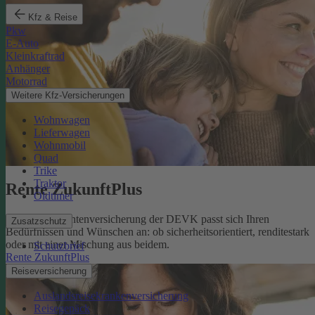
Kfz & Reise
Pkw
E-Auto
Kleinkraftrad
Anhänger
Motorrad
Weitere Kfz-Versicherungen
Wohnwagen
Lieferwagen
Wohnmobil
Quad
Trike
Traktor
Rente ZukunftPlus
Oldtimer
Die private Rentenversicherung der DEVK passt sich Ihren
Zusatzschutz
Bedürfnissen und Wünschen an: ob sicherheitsorientiert, renditestark
oder mit einer Mischung aus beidem.
Schutzbrief
Rente ZukunftPlus
Reiseversicherung
Auslandsreisekrankenversicherung
Reisegepäck