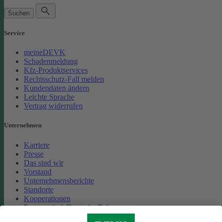
Suchen
Service
meineDEVK
Schadenmeldung
Kfz-Produktservices
Rechtsschutz-Fall melden
Kundendaten ändern
Leichte Sprache
Vertrag widerrufen
Unternehmen
Karriere
Presse
Das sind wir
Vorstand
Unternehmensberichte
Standorte
Kooperationen
Partnerschaft Deutsche Bahn
Nachhaltigkeit