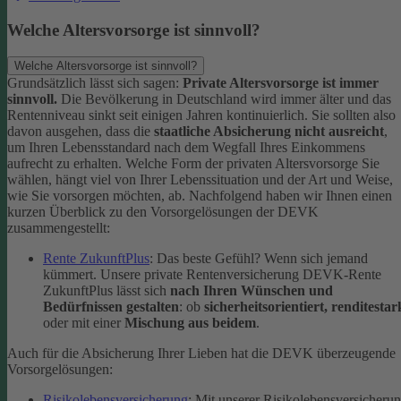
Welche Altersvorsorge ist sinnvoll?
Welche Altersvorsorge ist sinnvoll?
Grundsätzlich lässt sich sagen:
Private Altersvorsorge ist immer
sinnvoll.
Die Bevölkerung in Deutschland wird immer älter und das
Rentenniveau sinkt seit einigen Jahren kontinuierlich. Sie sollten also
davon ausgehen, dass die
staatliche Absicherung nicht ausreicht
,
um Ihren Lebensstandard nach dem Wegfall Ihres Einkommens
aufrecht zu erhalten.
Welche Form der privaten Altersvorsorge Sie
wählen, hängt viel von Ihrer Lebenssituation und der Art und Weise,
wie Sie vorsorgen möchten, ab. Nachfolgend haben wir Ihnen einen
kurzen Überblick zu den Vorsorgelösungen der DEVK
zusammengestellt:
Rente ZukunftPlus
: Das beste Gefühl? Wenn sich jemand
kümmert. Unsere private Rentenversicherung DEVK-Rente
ZukunftPlus lässt sich
nach Ihren Wünschen und
Bedürfnissen gestalten
: ob
sicherheitsorientiert, renditestar
oder mit einer
Mischung aus beidem
.
Auch für die Absicherung Ihrer Lieben hat die DEVK überzeugende
Vorsorgelösungen:
Risikolebensversicherung
: Mit unserer Risikolebensversicheru