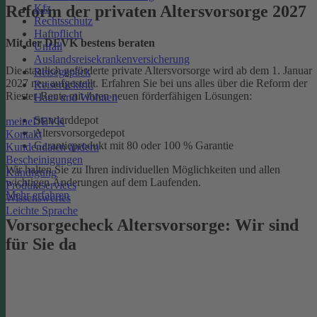
Kfz
Reform der privaten Altersvorsorge 2027
Rechtsschutz
Haftpflicht
Mit der DEVK bestens beraten
Unfall
Auslandsreisekrankenversicherung
Die staatlich geförderte private Altersvorsorge wird ab dem 1. Januar
Reisegepäck
2027 neu aufgestellt. Erfahren Sie bei uns alles über die Reform der
Reiserücktritt
Riester-Rente mit ihren neuen förderfähigen Lösungen:
Haus und Wohnen
Standarddepot
meineDEVK
Altersvorsorgedepot
Kontakt
Garantieprodukt mit 80 oder 100 % Garantie
Kundendaten ändern
Bescheinigungen
Wir halten Sie zu Ihren individuellen Möglichkeiten und allen
Kündigung
wichtigen Änderungen auf dem Laufenden.
Produktservices
Mehr erfahren
Wissenswertes
Leichte Sprache
Vorsorgecheck Altersvorsorge:­ Wir sind
für Sie da