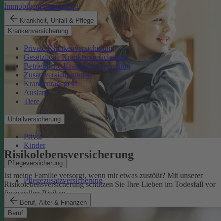
Immobilienfinanzierung
Krankheit, Unfall & Pflege
Krankenversicherung
Private Krankenversicherung
Gesetzliche Krankenversicherung
Betriebliche Krankenversicherung
Zusatzversicherungen
Krankentagegeld
Ausland
Tiere
Unfallversicherung
Privat
Kinder
Risikolebens­versicherung
Pflegeversicherung
Ist meine Familie versorgt, wenn mir etwas zustößt? Mit unserer
Pflegezusatzversicherung
Risikolebensversicherung schützen Sie Ihre Lieben im Todesfall vor
finanziellen Risiken.
Risikolebensversicherung
Beruf, Alter & Finanzen
Beruf