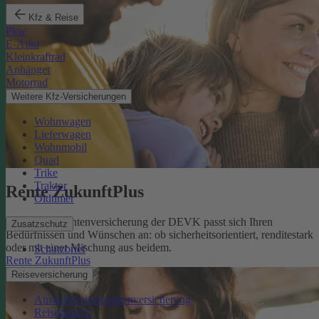
Kfz & Reise
Pkw
E-Auto
Kleinkraftrad
Anhänger
Motorrad
Weitere Kfz-Versicherungen
Wohnwagen
Lieferwagen
Wohnmobil
Quad
Trike
Traktor
Rente ZukunftPlus
Oldtimer
Die private Rentenversicherung der DEVK passt sich Ihren
Zusatzschutz
Bedürfnissen und Wünschen an: ob sicherheitsorientiert, renditestark
oder mit einer Mischung aus beidem.
Schutzbrief
Rente ZukunftPlus
Reiseversicherung
Auslandsreisekrankenversicherung
Reisegepäck