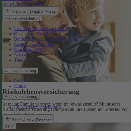
Immobilienfinanzierung
Krankheit, Unfall & Pflege
Krankenversicherung
Private Krankenversicherung
Gesetzliche Krankenversicherung
Betriebliche Krankenversicherung
Zusatzversicherungen
Krankentagegeld
Ausland
Tiere
Unfallversicherung
Privat
Kinder
Risikolebens­versicherung
Pflegeversicherung
Ist meine Familie versorgt, wenn mir etwas zustößt? Mit unserer
Pflegezusatzversicherung
Risikolebensversicherung schützen Sie Ihre Lieben im Todesfall vor
finanziellen Risiken.
Risikolebensversicherung
Beruf, Alter & Finanzen
Beruf