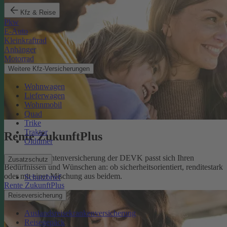
Kfz & Reise
Pkw
E-Auto
Kleinkraftrad
Anhänger
Motorrad
Weitere Kfz-Versicherungen
Wohnwagen
Lieferwagen
Wohnmobil
Quad
Trike
Traktor
Rente ZukunftPlus
Oldtimer
Die private Rentenversicherung der DEVK passt sich Ihren
Zusatzschutz
Bedürfnissen und Wünschen an: ob sicherheitsorientiert, renditestark
oder mit einer Mischung aus beidem.
Schutzbrief
Rente ZukunftPlus
Reiseversicherung
Auslandsreisekrankenversicherung
Reisegepäck