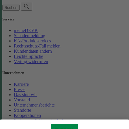
Suchen
Service
meineDEVK
Schadenmeldung
Kfz-Produktservices
Rechtsschutz-Fall melden
Kundendaten ändern
Leichte Sprache
Vertrag widerrufen
Unternehmen
Karriere
Presse
Das sind wir
Vorstand
Unternehmensberichte
Standorte
Kooperationen
Partnerschaft Deutsche Bahn
Nachhaltigkeit