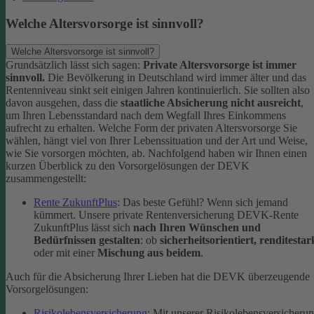
Welche Altersvorsorge ist sinnvoll?
Welche Altersvorsorge ist sinnvoll?
Grundsätzlich lässt sich sagen:
Private Altersvorsorge ist immer
sinnvoll.
Die Bevölkerung in Deutschland wird immer älter und das
Rentenniveau sinkt seit einigen Jahren kontinuierlich. Sie sollten also
davon ausgehen, dass die
staatliche Absicherung nicht ausreicht
,
um Ihren Lebensstandard nach dem Wegfall Ihres Einkommens
aufrecht zu erhalten.
Welche Form der privaten Altersvorsorge Sie
wählen, hängt viel von Ihrer Lebenssituation und der Art und Weise,
wie Sie vorsorgen möchten, ab. Nachfolgend haben wir Ihnen einen
kurzen Überblick zu den Vorsorgelösungen der DEVK
zusammengestellt:
Rente ZukunftPlus
: Das beste Gefühl? Wenn sich jemand
kümmert. Unsere private Rentenversicherung DEVK-Rente
ZukunftPlus lässt sich
nach Ihren Wünschen und
Bedürfnissen gestalten
: ob
sicherheitsorientiert, renditestar
oder mit einer
Mischung aus beidem
.
Auch für die Absicherung Ihrer Lieben hat die DEVK überzeugende
Vorsorgelösungen:
Risikolebensversicherung
: Mit unserer Risikolebensversicheru