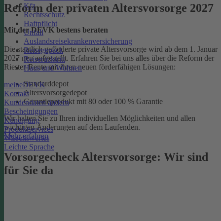
Kfz
Reform der privaten Altersvorsorge 2027
Rechtsschutz
Haftpflicht
Mit der DEVK bestens beraten
Unfall
Auslandsreisekrankenversicherung
Die staatlich geförderte private Altersvorsorge wird ab dem 1. Januar
Reisegepäck
2027 neu aufgestellt. Erfahren Sie bei uns alles über die Reform der
Reiserücktritt
Riester-Rente mit ihren neuen förderfähigen Lösungen:
Haus und Wohnen
Standarddepot
meineDEVK
Altersvorsorgedepot
Kontakt
Garantieprodukt mit 80 oder 100 % Garantie
Kundendaten ändern
Bescheinigungen
Wir halten Sie zu Ihren individuellen Möglichkeiten und allen
Kündigung
wichtigen Änderungen auf dem Laufenden.
Produktservices
Mehr erfahren
Wissenswertes
Leichte Sprache
Vorsorgecheck Altersvorsorge:­ Wir sind
für Sie da