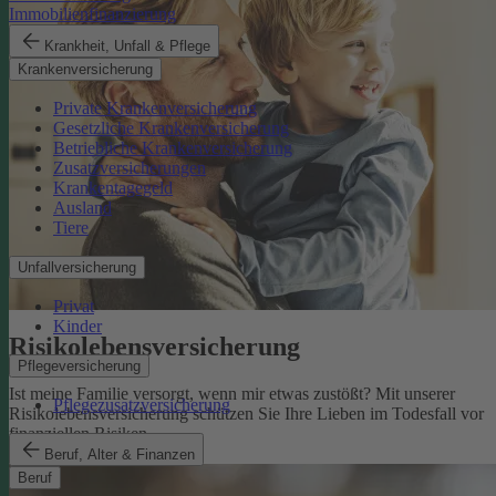
Immobilienfinanzierung
Krankheit, Unfall & Pflege
Krankenversicherung
Private Krankenversicherung
Gesetzliche Krankenversicherung
Betriebliche Krankenversicherung
Zusatzversicherungen
Krankentagegeld
Ausland
Tiere
Unfallversicherung
Privat
Kinder
Risikolebens­versicherung
Pflegeversicherung
Ist meine Familie versorgt, wenn mir etwas zustößt? Mit unserer
Pflegezusatzversicherung
Risikolebensversicherung schützen Sie Ihre Lieben im Todesfall vor
finanziellen Risiken.
Risikolebensversicherung
Beruf, Alter & Finanzen
Beruf