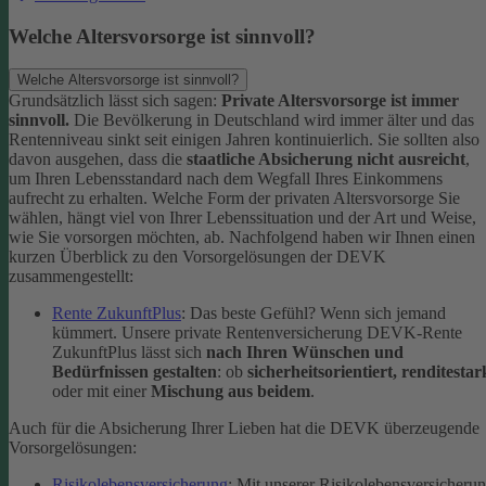
Welche Altersvorsorge ist sinnvoll?
Welche Altersvorsorge ist sinnvoll?
Grundsätzlich lässt sich sagen:
Private Altersvorsorge ist immer
sinnvoll.
Die Bevölkerung in Deutschland wird immer älter und das
Rentenniveau sinkt seit einigen Jahren kontinuierlich. Sie sollten also
davon ausgehen, dass die
staatliche Absicherung nicht ausreicht
,
um Ihren Lebensstandard nach dem Wegfall Ihres Einkommens
aufrecht zu erhalten.
Welche Form der privaten Altersvorsorge Sie
wählen, hängt viel von Ihrer Lebenssituation und der Art und Weise,
wie Sie vorsorgen möchten, ab. Nachfolgend haben wir Ihnen einen
kurzen Überblick zu den Vorsorgelösungen der DEVK
zusammengestellt:
Rente ZukunftPlus
: Das beste Gefühl? Wenn sich jemand
kümmert. Unsere private Rentenversicherung DEVK-Rente
ZukunftPlus lässt sich
nach Ihren Wünschen und
Bedürfnissen gestalten
: ob
sicherheitsorientiert, renditestar
oder mit einer
Mischung aus beidem
.
Auch für die Absicherung Ihrer Lieben hat die DEVK überzeugende
Vorsorgelösungen:
Risikolebensversicherung
: Mit unserer Risikolebensversicheru