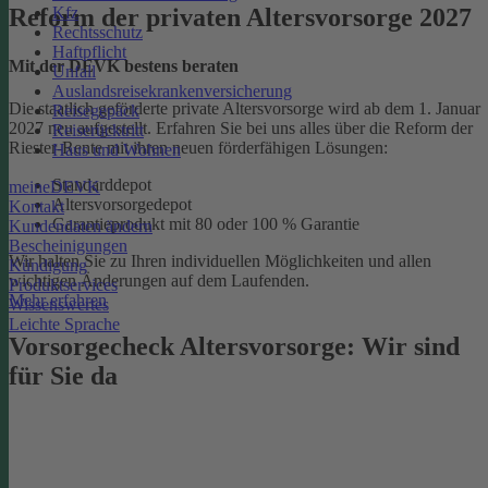
Kfz
Reform der privaten Altersvorsorge 2027
Rechtsschutz
Haftpflicht
Mit der DEVK bestens beraten
Unfall
Auslandsreisekrankenversicherung
Die staatlich geförderte private Altersvorsorge wird ab dem 1. Januar
Reisegepäck
2027 neu aufgestellt. Erfahren Sie bei uns alles über die Reform der
Reiserücktritt
Riester-Rente mit ihren neuen förderfähigen Lösungen:
Haus und Wohnen
Standarddepot
meineDEVK
Altersvorsorgedepot
Kontakt
Garantieprodukt mit 80 oder 100 % Garantie
Kundendaten ändern
Bescheinigungen
Wir halten Sie zu Ihren individuellen Möglichkeiten und allen
Kündigung
wichtigen Änderungen auf dem Laufenden.
Produktservices
Mehr erfahren
Wissenswertes
Leichte Sprache
Vorsorgecheck Altersvorsorge:­ Wir sind
für Sie da