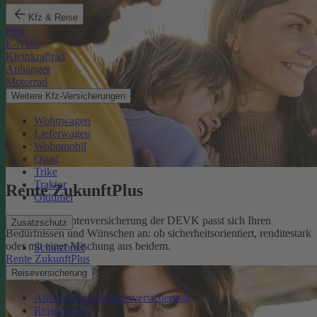
Kfz & Reise
Pkw
E-Auto
Kleinkraftrad
Anhänger
Motorrad
Weitere Kfz-Versicherungen
Wohnwagen
Lieferwagen
Wohnmobil
Quad
Trike
Traktor
Rente ZukunftPlus
Oldtimer
Die private Rentenversicherung der DEVK passt sich Ihren
Zusatzschutz
Bedürfnissen und Wünschen an: ob sicherheitsorientiert, renditestark
oder mit einer Mischung aus beidem.
Schutzbrief
Rente ZukunftPlus
Reiseversicherung
Auslandsreisekrankenversicherung
Reisegepäck