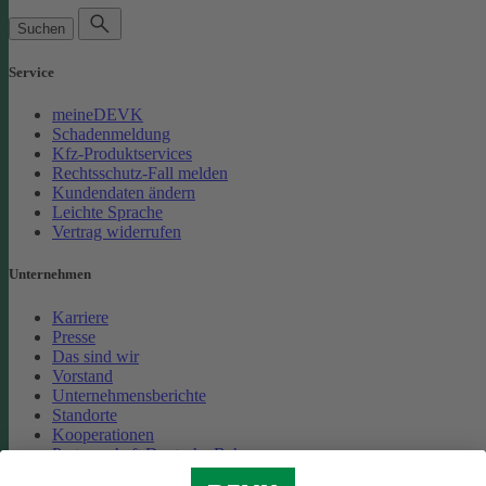
Suchen
Service
meineDEVK
Schadenmeldung
Kfz-Produktservices
Rechtsschutz-Fall melden
Kundendaten ändern
Leichte Sprache
Vertrag widerrufen
Unternehmen
Karriere
Presse
Das sind wir
Vorstand
Unternehmensberichte
Standorte
Kooperationen
Partnerschaft Deutsche Bahn
Nachhaltigkeit