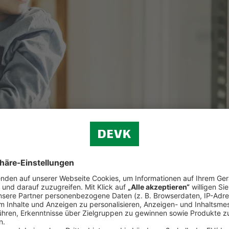
olebensversicherung schützen Sie Ihre Lieben im Todesfall vor finanzie