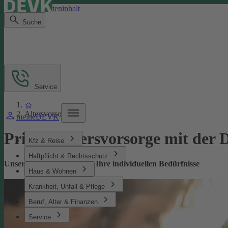
Direkt zum Seiteninhalt
Suche
Service
Altersvorsorge
meineDEVK
Private­ Altersvorsorge mit de
Kfz & Reise
Haftpflicht & Rechtsschutz
Unsere Altersvorsorge für Ihre individuellen Bedürfnisse
Haus & Wohnen
Krankheit, Unfall & Pflege
Beruf, Alter & Finanzen
Service