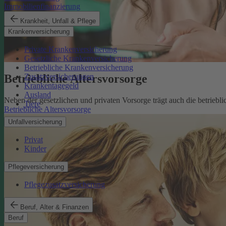
Immobilienfinanzierung
Krankheit, Unfall & Pflege
Krankenversicherung
Private Krankenversicherung
Gesetzliche Krankenversicherung
Betriebliche Krankenversicherung
Betriebliche Altersvorsorge
Zusatzversicherungen
Krankentagegeld
Ausland
Neben der gesetzlichen und privaten Vorsorge trägt auch die betriebli
Tiere
Betriebliche Altersvorsorge
Unfallversicherung
Privat
Kinder
Pflegeversicherung
Pflegezusatzversicherung
Beruf, Alter & Finanzen
Beruf