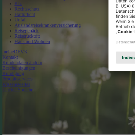
Kfz
Rechtsschutz
Haftpflicht
Unfall
Auslandsreisekrankenversicherung
Reisegepäck
Reiserücktritt
Haus und Wohnen
meineDEVK
Kontakt
Kundendaten ändern
Bescheinigungen
Kündigung
Produktservices
Wissenswertes
Leichte Sprache