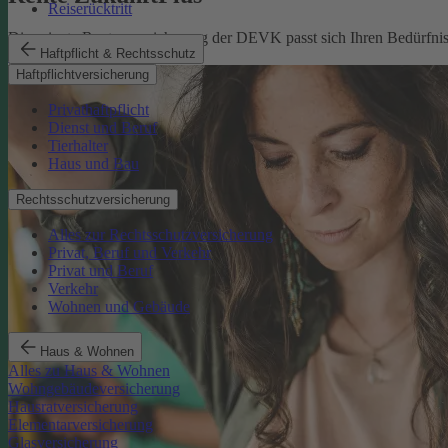
Reiserücktritt
Die private Rentenversicherung der DEVK passt sich Ihren Bedürfniss
Haftpflicht & Rechtsschutz
Rente ZukunftPlus
Haftpflichtversicherung
Privathaftpflicht
Dienst und Beruf
Tierhalter
Haus und Bau
Rechtsschutzversicherung
Alles zur Rechtsschutzversicherung
Privat, Beruf und Verkehr
Privat und Beruf
Verkehr
Wohnen und Gebäude
Haus & Wohnen
Alles zu Haus & Wohnen
Wohngebäudeversicherung
Hausratversicherung
Elementarversicherung
Glasversicherung