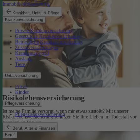
Immobilienfinanzierung
Krankheit, Unfall & Pflege
Krankenversicherung
Private Krankenversicherung
Gesetzliche Krankenversicherung
Betriebliche Krankenversicherung
Zusatzversicherungen
Krankentagegeld
Ausland
Tiere
Unfallversicherung
Privat
Kinder
Risikolebens­versicherung
Pflegeversicherung
Ist meine Familie versorgt, wenn mir etwas zustößt? Mit unserer
Pflegezusatzversicherung
Risikolebensversicherung schützen Sie Ihre Lieben im Todesfall vor
finanziellen Risiken.
Risikolebensversicherung
Beruf, Alter & Finanzen
Beruf