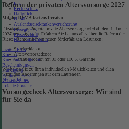
Kfz
Reform der privaten Altersvorsorge 2027
Rechtsschutz
Haftpflicht
Mit der DEVK bestens beraten
Unfall
Auslandsreisekrankenversicherung
Die staatlich geförderte private Altersvorsorge wird ab dem 1. Januar
Reisegepäck
2027 neu aufgestellt. Erfahren Sie bei uns alles über die Reform der
Reiserücktritt
Riester-Rente mit ihren neuen förderfähigen Lösungen:
Haus und Wohnen
Standarddepot
meineDEVK
Altersvorsorgedepot
Kontakt
Garantieprodukt mit 80 oder 100 % Garantie
Kundendaten ändern
Bescheinigungen
Wir halten Sie zu Ihren individuellen Möglichkeiten und allen
Kündigung
wichtigen Änderungen auf dem Laufenden.
Produktservices
Mehr erfahren
Wissenswertes
Leichte Sprache
Vorsorgecheck Altersvorsorge:­ Wir sind
für Sie da