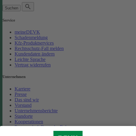
Suchen
Service
meineDEVK
Schadenmeldung
Kfz-Produktservices
Rechtsschutz-Fall melden
Kundendaten ändern
Leichte Sprache
Vertrag widerrufen
Unternehmen
Karriere
Presse
Das sind wir
Vorstand
Unternehmensberichte
Standorte
Kooperationen
Partnerschaft Deutsche Bahn
Nachhaltigkeit