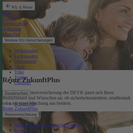
Kfz & Reise
Pkw
E-Auto
Kleinkraftrad
Anhänger
Motorrad
Weitere Kfz-Versicherungen
Wohnwagen
Lieferwagen
Wohnmobil
Quad
Trike
Traktor
Rente ZukunftPlus
Oldtimer
Die private Rentenversicherung der DEVK passt sich Ihren
Zusatzschutz
Bedürfnissen und Wünschen an: ob sicherheitsorientiert, renditestark
oder mit einer Mischung aus beidem.
Schutzbrief
Rente ZukunftPlus
Reiseversicherung
Auslandsreisekrankenversicherung
Reisegepäck