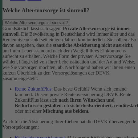
Welche Altersvorsorge ist sinnvoll?
Welche Altersvorsorge ist sinnvoll?
Grundsätzlich lässt sich sagen:
Private Altersvorsorge ist immer
sinnvoll.
Die Bevölkerung in Deutschland wird immer älter und das
Rentenniveau sinkt seit einigen Jahren kontinuierlich. Sie sollten also
davon ausgehen, dass die
staatliche Absicherung nicht ausreicht
,
um Ihren Lebensstandard nach dem Wegfall Ihres Einkommens
aufrecht zu erhalten.
Welche Form der privaten Altersvorsorge Sie
wählen, hängt viel von Ihrer Lebenssituation und der Art und Weise,
wie Sie vorsorgen möchten, ab. Nachfolgend haben wir Ihnen einen
kurzen Überblick zu den Vorsorgelösungen der DEVK
zusammengestellt:
Rente ZukunftPlus
: Das beste Gefühl? Wenn sich jemand
kümmert. Unsere private Rentenversicherung DEVK-Rente
ZukunftPlus lässt sich
nach Ihren Wünschen und
Bedürfnissen gestalten
: ob
sicherheitsorientiert, renditestar
oder mit einer
Mischung aus beidem
.
Auch für die Absicherung Ihrer Lieben hat die DEVK überzeugende
Vorsorgelösungen:
Risikolebensversicherung
: Mit unserer Risikolebensversicheru