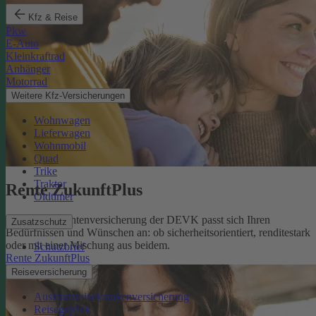
Kfz & Reise
Pkw
E-Auto
Kleinkraftrad
Anhänger
Motorrad
Weitere Kfz-Versicherungen
Wohnwagen
Lieferwagen
Wohnmobil
Quad
Trike
Traktor
Rente ZukunftPlus
Oldtimer
Die private Rentenversicherung der DEVK passt sich Ihren
Zusatzschutz
Bedürfnissen und Wünschen an: ob sicherheitsorientiert, renditestark
oder mit einer Mischung aus beidem.
Schutzbrief
Rente ZukunftPlus
Reiseversicherung
Auslandsreisekrankenversicherung
Reisegepäck