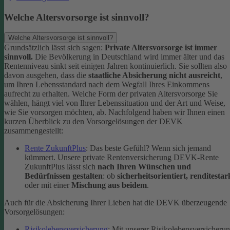
Welche Altersvorsorge ist sinnvoll?
Welche Altersvorsorge ist sinnvoll?
Grundsätzlich lässt sich sagen:
Private Altersvorsorge ist immer
sinnvoll.
Die Bevölkerung in Deutschland wird immer älter und das
Rentenniveau sinkt seit einigen Jahren kontinuierlich. Sie sollten also
davon ausgehen, dass die
staatliche Absicherung nicht ausreicht
,
um Ihren Lebensstandard nach dem Wegfall Ihres Einkommens
aufrecht zu erhalten.
Welche Form der privaten Altersvorsorge Sie
wählen, hängt viel von Ihrer Lebenssituation und der Art und Weise,
wie Sie vorsorgen möchten, ab. Nachfolgend haben wir Ihnen einen
kurzen Überblick zu den Vorsorgelösungen der DEVK
zusammengestellt:
Rente ZukunftPlus
: Das beste Gefühl? Wenn sich jemand
kümmert. Unsere private Rentenversicherung DEVK-Rente
ZukunftPlus lässt sich
nach Ihren Wünschen und
Bedürfnissen gestalten
: ob
sicherheitsorientiert, renditestar
oder mit einer
Mischung aus beidem
.
Auch für die Absicherung Ihrer Lieben hat die DEVK überzeugende
Vorsorgelösungen:
Risikolebensversicherung
: Mit unserer Risikolebensversicheru