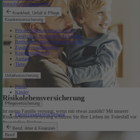
Immobilienfinanzierung
Krankheit, Unfall & Pflege
Krankenversicherung
Private Krankenversicherung
Gesetzliche Krankenversicherung
Betriebliche Krankenversicherung
Zusatzversicherungen
Krankentagegeld
Ausland
Tiere
Unfallversicherung
Privat
Kinder
Risikolebens­versicherung
Pflegeversicherung
Ist meine Familie versorgt, wenn mir etwas zustößt? Mit unserer
Pflegezusatzversicherung
Risikolebensversicherung schützen Sie Ihre Lieben im Todesfall vor
finanziellen Risiken.
Risikolebensversicherung
Beruf, Alter & Finanzen
Beruf