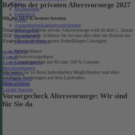
Kfz
Reform der privaten Altersvorsorge 2027
Rechtsschutz
Haftpflicht
Mit der DEVK bestens beraten
Unfall
Auslandsreisekrankenversicherung
Die staatlich geförderte private Altersvorsorge wird ab dem 1. Januar
Reisegepäck
2027 neu aufgestellt. Erfahren Sie bei uns alles über die Reform der
Reiserücktritt
Riester-Rente mit ihren neuen förderfähigen Lösungen:
Haus und Wohnen
Standarddepot
meineDEVK
Altersvorsorgedepot
Kontakt
Garantieprodukt mit 80 oder 100 % Garantie
Kundendaten ändern
Bescheinigungen
Wir halten Sie zu Ihren individuellen Möglichkeiten und allen
Kündigung
wichtigen Änderungen auf dem Laufenden.
Produktservices
Mehr erfahren
Wissenswertes
Leichte Sprache
Vorsorgecheck Altersvorsorge:­ Wir sind
für Sie da