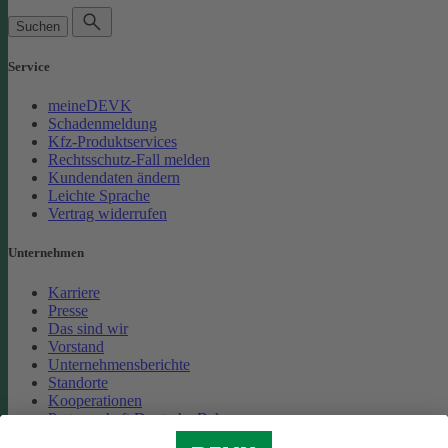
Suchen
Service
meineDEVK
Schadenmeldung
Kfz-Produktservices
Rechtsschutz-Fall melden
Kundendaten ändern
Leichte Sprache
Vertrag widerrufen
Unternehmen
Karriere
Presse
Das sind wir
Vorstand
Unternehmensberichte
Standorte
Kooperationen
Partnerschaft Deutsche Bahn
Nachhaltigkeit