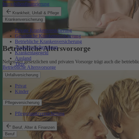
Immobilienfinanzierung
Krankheit, Unfall & Pflege
Krankenversicherung
Private Krankenversicherung
Gesetzliche Krankenversicherung
Betriebliche Krankenversicherung
Betriebliche Altersvorsorge
Zusatzversicherungen
Krankentagegeld
Ausland
Neben der gesetzlichen und privaten Vorsorge trägt auch die betriebli
Tiere
Betriebliche Altersvorsorge
Unfallversicherung
Privat
Kinder
Pflegeversicherung
Pflegezusatzversicherung
Beruf, Alter & Finanzen
Beruf