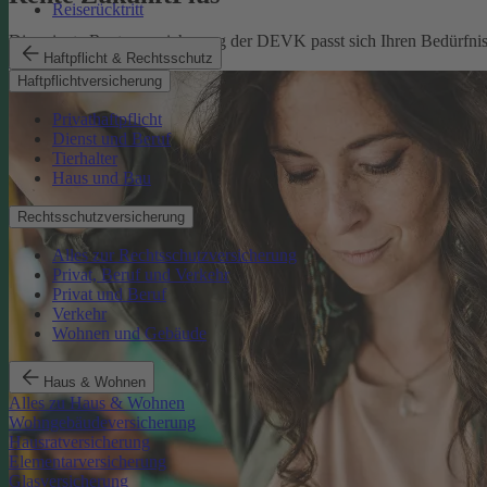
Reiserücktritt
Die private Rentenversicherung der DEVK passt sich Ihren Bedürfniss
Haftpflicht & Rechtsschutz
Rente ZukunftPlus
Haftpflichtversicherung
Privathaftpflicht
Dienst und Beruf
Tierhalter
Haus und Bau
Rechtsschutzversicherung
Alles zur Rechtsschutzversicherung
Privat, Beruf und Verkehr
Privat und Beruf
Verkehr
Wohnen und Gebäude
Haus & Wohnen
Alles zu Haus & Wohnen
Wohngebäudeversicherung
Hausratversicherung
Elementarversicherung
Glasversicherung