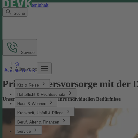
Direkt zum Seiteninhalt
Suche
Service
Altersvorsorge
meineDEVK
Private­ Altersvorsorge mit de
Kfz & Reise
Haftpflicht & Rechtsschutz
Unsere Altersvorsorge für Ihre individuellen Bedürfnisse
Haus & Wohnen
Krankheit, Unfall & Pflege
Beruf, Alter & Finanzen
Service