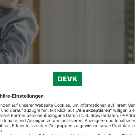
olebensversicherung schützen Sie Ihre Lieben im Todesfall vor finanzie