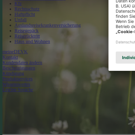
Kfz
Rechtsschutz
Haftpflicht
Unfall
Auslandsreisekrankenversicherung
Reisegepäck
Reiserücktritt
Haus und Wohnen
meineDEVK
Kontakt
Kundendaten ändern
Bescheinigungen
Kündigung
Produktservices
Wissenswertes
Leichte Sprache