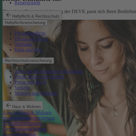
Reiserücktritt
Die private Rentenversicherung der DEVK passt sich Ihren Bedürfniss
Haftpflicht & Rechtsschutz
Rente ZukunftPlus
Haftpflichtversicherung
Privathaftpflicht
Dienst und Beruf
Tierhalter
Haus und Bau
Rechtsschutzversicherung
Alles zur Rechtsschutzversicherung
Privat, Beruf und Verkehr
Privat und Beruf
Verkehr
Wohnen und Gebäude
Haus & Wohnen
Alles zu Haus & Wohnen
Wohngebäudeversicherung
Hausratversicherung
Elementarversicherung
Glasversicherung