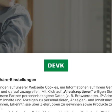
olebensversicherung schützen Sie Ihre Lieben im Todesfall vor finanzie