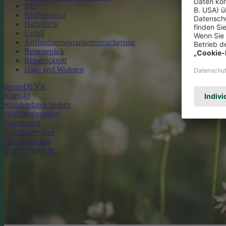
Kfz
Rechtsschutz
Haftpflicht
Unfall
Auslandsreisekrankenversicherung
Reisegepäck
Reiserücktritt
Haus und Wohnen
meineDEVK
Kontakt
Kundendaten ändern
Bescheinigungen
Kündigung
Produktservices
Wissenswertes
Leichte Sprache