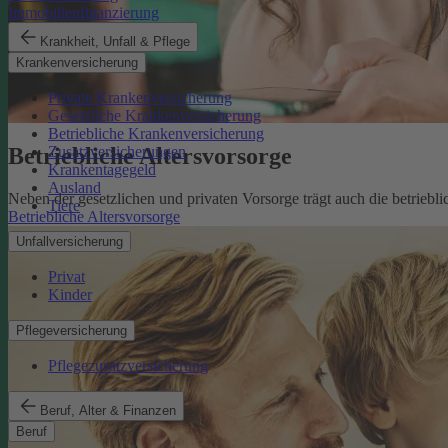
Immobilienfinanzierung
Krankheit, Unfall & Pflege
Krankenversicherung
Private Krankenversicherung
Gesetzliche Krankenversicherung
Betriebliche Krankenversicherung
Betriebliche Altersvorsorge
Zusatzversicherungen
Krankentagegeld
Ausland
Neben der gesetzlichen und privaten Vorsorge trägt auch die betriebli
Tiere
Betriebliche Altersvorsorge
Unfallversicherung
Privat
Kinder
Pflegeversicherung
Pflegezusatzversicherung
Beruf, Alter & Finanzen
Beruf