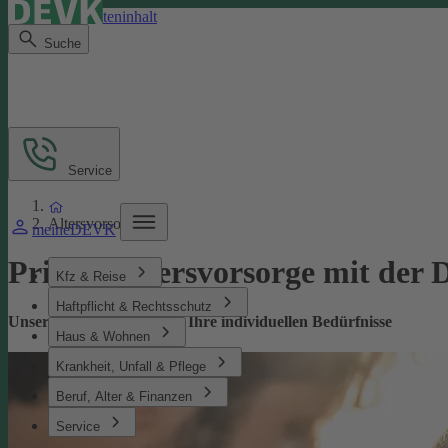
Direkt zum Seiteninhalt
Suche
Service
Altersvorsorge
meineDEVK
Private­ Altersvorsorge mit de
Kfz & Reise
Haftpflicht & Rechtsschutz
Unsere Altersvorsorge für Ihre individuellen Bedürfnisse
Haus & Wohnen
Krankheit, Unfall & Pflege
Beruf, Alter & Finanzen
Service