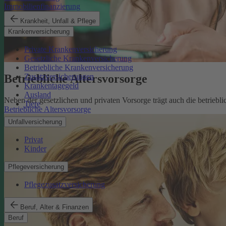
Immobilienfinanzierung
Krankheit, Unfall & Pflege
Krankenversicherung
Private Krankenversicherung
Gesetzliche Krankenversicherung
Betriebliche Krankenversicherung
Betriebliche Altersvorsorge
Zusatzversicherungen
Krankentagegeld
Ausland
Neben der gesetzlichen und privaten Vorsorge trägt auch die betriebli
Tiere
Betriebliche Altersvorsorge
Unfallversicherung
Privat
Kinder
Pflegeversicherung
Pflegezusatzversicherung
Beruf, Alter & Finanzen
Beruf