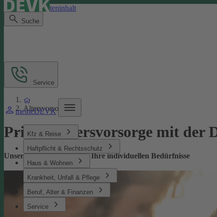
Direkt zum Seiteninhalt
Suche
Service
Altersvorsorge
meineDEVK
Private­ Altersvorsorge mit de
Kfz & Reise
Haftpflicht & Rechtsschutz
Unsere Altersvorsorge für Ihre individuellen Bedürfnisse
Haus & Wohnen
Krankheit, Unfall & Pflege
Beruf, Alter & Finanzen
Service