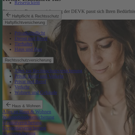
Reiserücktritt
Die private Rentenversicherung der DEVK passt sich Ihren Bedürfniss
Haftpflicht & Rechtsschutz
Rente ZukunftPlus
Haftpflichtversicherung
Privathaftpflicht
Dienst und Beruf
Tierhalter
Haus und Bau
Rechtsschutzversicherung
Alles zur Rechtsschutzversicherung
Privat, Beruf und Verkehr
Privat und Beruf
Verkehr
Wohnen und Gebäude
Haus & Wohnen
Alles zu Haus & Wohnen
Wohngebäudeversicherung
Hausratversicherung
Elementarversicherung
Glasversicherung