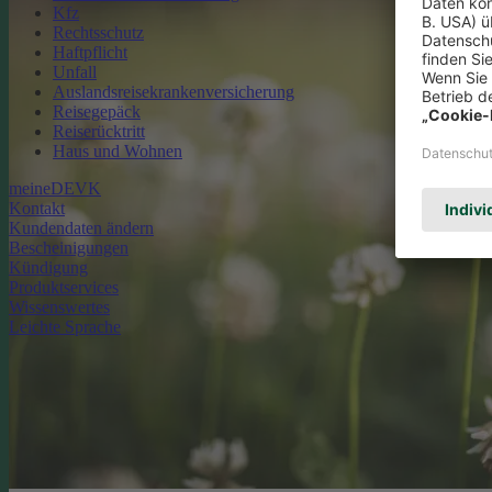
Kfz
Rechtsschutz
Haftpflicht
Unfall
Auslandsreisekrankenversicherung
Reisegepäck
Reiserücktritt
Haus und Wohnen
meineDEVK
Kontakt
Kundendaten ändern
Bescheinigungen
Kündigung
Produktservices
Wissenswertes
Leichte Sprache