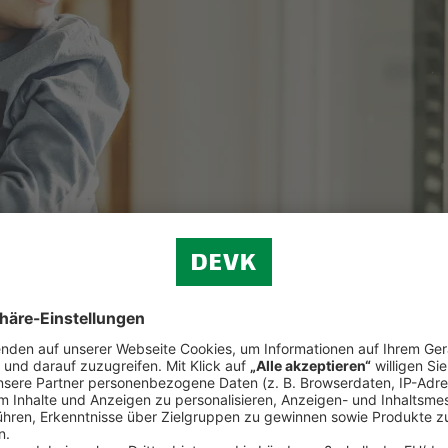
olebensversicherung schützen Sie Ihre Lieben im Todesfall vor finanzie