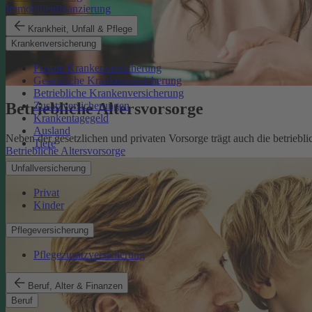
Immobilienfinanzierung
Krankheit, Unfall & Pflege
Krankenversicherung
Private Krankenversicherung
Gesetzliche Krankenversicherung
Betriebliche Krankenversicherung
Betriebliche Altersvorsorge
Zusatzversicherungen
Krankentagegeld
Ausland
Neben der gesetzlichen und privaten Vorsorge trägt auch die betriebli
Tiere
Betriebliche Altersvorsorge
Unfallversicherung
Privat
Kinder
Pflegeversicherung
Pflegezusatzversicherung
Beruf, Alter & Finanzen
Beruf