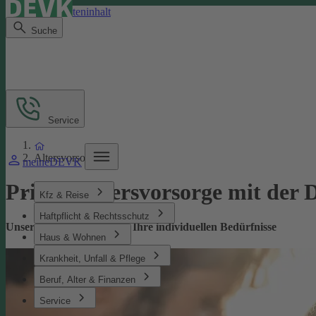
Direkt zum Seiteninhalt
Suche
Service
Altersvorsorge
meineDEVK
Private­ Altersvorsorge mit de
Kfz & Reise
Haftpflicht & Rechtsschutz
Unsere Altersvorsorge für Ihre individuellen Bedürfnisse
Haus & Wohnen
Krankheit, Unfall & Pflege
Beruf, Alter & Finanzen
Service