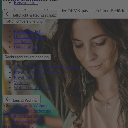
Reiserücktritt
Die private Rentenversicherung der DEVK passt sich Ihren Bedürfniss
Haftpflicht & Rechtsschutz
Rente ZukunftPlus
Haftpflichtversicherung
Privathaftpflicht
Dienst und Beruf
Tierhalter
Haus und Bau
Rechtsschutzversicherung
Alles zur Rechtsschutzversicherung
Privat, Beruf und Verkehr
Privat und Beruf
Verkehr
Wohnen und Gebäude
Haus & Wohnen
Alles zu Haus & Wohnen
Wohngebäudeversicherung
Hausratversicherung
Elementarversicherung
Glasversicherung