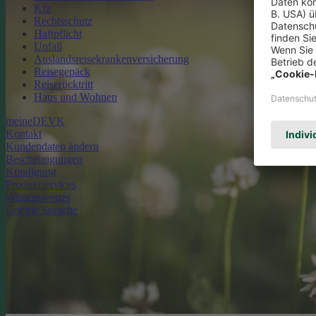
Kfz
Rechtsschutz
Haftpflicht
Unfall
Auslandsreisekrankenversicherung
Reisegepäck
Reiserücktritt
Haus und Wohnen
meineDEVK
Kontakt
Kundendaten ändern
Bescheinigungen
Kündigung
Produktservices
Wissenswertes
Leichte Sprache