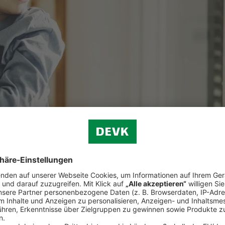
olebensversicherung schützen Sie Ihre Lieben im Todesfall vor finanzie