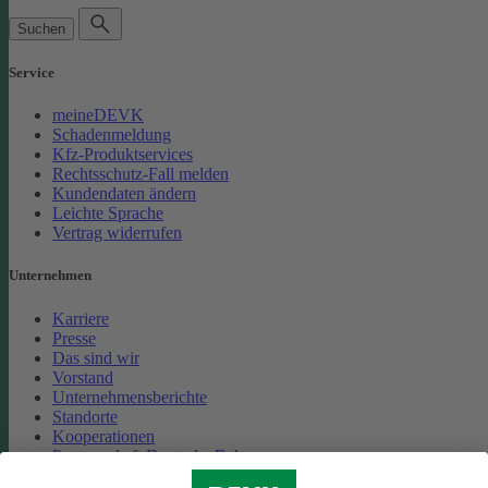
Suchen
Service
meineDEVK
Schadenmeldung
Kfz-Produktservices
Rechtsschutz-Fall melden
Kundendaten ändern
Leichte Sprache
Vertrag widerrufen
Unternehmen
Karriere
Presse
Das sind wir
Vorstand
Unternehmensberichte
Standorte
Kooperationen
Partnerschaft Deutsche Bahn
Nachhaltigkeit