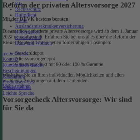
Kfz
Reform der privaten Altersvorsorge 2027
Rechtsschutz
Haftpflicht
Mit der DEVK bestens beraten
Unfall
Auslandsreisekrankenversicherung
Die staatlich geförderte private Altersvorsorge wird ab dem 1. Januar
Reisegepäck
2027 neu aufgestellt. Erfahren Sie bei uns alles über die Reform der
Reiserücktritt
Riester-Rente mit ihren neuen förderfähigen Lösungen:
Haus und Wohnen
Standarddepot
meineDEVK
Altersvorsorgedepot
Kontakt
Garantieprodukt mit 80 oder 100 % Garantie
Kundendaten ändern
Bescheinigungen
Wir halten Sie zu Ihren individuellen Möglichkeiten und allen
Kündigung
wichtigen Änderungen auf dem Laufenden.
Produktservices
Mehr erfahren
Wissenswertes
Leichte Sprache
Vorsorgecheck Altersvorsorge:­ Wir sind
für Sie da