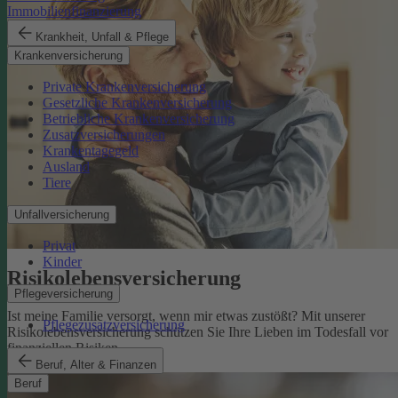
Immobilienfinanzierung
Krankheit, Unfall & Pflege
Krankenversicherung
Private Krankenversicherung
Gesetzliche Krankenversicherung
Betriebliche Krankenversicherung
Zusatzversicherungen
Krankentagegeld
Ausland
Tiere
Unfallversicherung
Privat
Kinder
Risikolebens­versicherung
Pflegeversicherung
Ist meine Familie versorgt, wenn mir etwas zustößt? Mit unserer
Pflegezusatzversicherung
Risikolebensversicherung schützen Sie Ihre Lieben im Todesfall vor
finanziellen Risiken.
Risikolebensversicherung
Beruf, Alter & Finanzen
Beruf