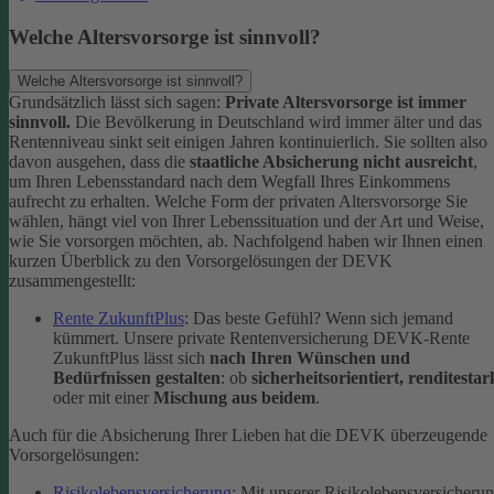
Welche Altersvorsorge ist sinnvoll?
Welche Altersvorsorge ist sinnvoll?
Grundsätzlich lässt sich sagen:
Private Altersvorsorge ist immer
sinnvoll.
Die Bevölkerung in Deutschland wird immer älter und das
Rentenniveau sinkt seit einigen Jahren kontinuierlich. Sie sollten also
davon ausgehen, dass die
staatliche Absicherung nicht ausreicht
,
um Ihren Lebensstandard nach dem Wegfall Ihres Einkommens
aufrecht zu erhalten.
Welche Form der privaten Altersvorsorge Sie
wählen, hängt viel von Ihrer Lebenssituation und der Art und Weise,
wie Sie vorsorgen möchten, ab. Nachfolgend haben wir Ihnen einen
kurzen Überblick zu den Vorsorgelösungen der DEVK
zusammengestellt:
Rente ZukunftPlus
: Das beste Gefühl? Wenn sich jemand
kümmert. Unsere private Rentenversicherung DEVK-Rente
ZukunftPlus lässt sich
nach Ihren Wünschen und
Bedürfnissen gestalten
: ob
sicherheitsorientiert, renditestar
oder mit einer
Mischung aus beidem
.
Auch für die Absicherung Ihrer Lieben hat die DEVK überzeugende
Vorsorgelösungen:
Risikolebensversicherung
: Mit unserer Risikolebensversicheru