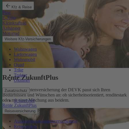
Kfz & Reise
Pkw
E-Auto
Kleinkraftrad
Anhänger
Motorrad
Weitere Kfz-Versicherungen
Wohnwagen
Lieferwagen
Wohnmobil
Quad
Trike
Traktor
Rente ZukunftPlus
Oldtimer
Die private Rentenversicherung der DEVK passt sich Ihren
Zusatzschutz
Bedürfnissen und Wünschen an: ob sicherheitsorientiert, renditestark
oder mit einer Mischung aus beidem.
Schutzbrief
Rente ZukunftPlus
Reiseversicherung
Auslandsreisekrankenversicherung
Reisegepäck