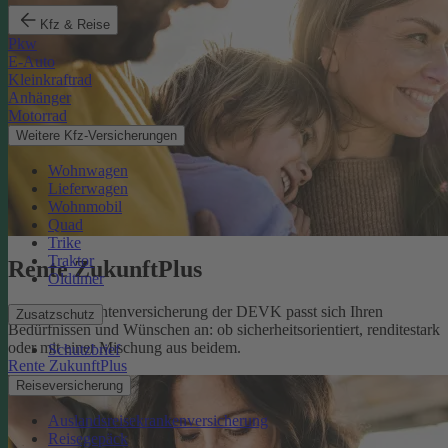
Kfz & Reise
Pkw
E-Auto
Kleinkraftrad
Anhänger
Motorrad
Weitere Kfz-Versicherungen
Wohnwagen
Lieferwagen
Wohnmobil
Quad
Trike
Traktor
Rente ZukunftPlus
Oldtimer
Die private Rentenversicherung der DEVK passt sich Ihren
Zusatzschutz
Bedürfnissen und Wünschen an: ob sicherheitsorientiert, renditestark
oder mit einer Mischung aus beidem.
Schutzbrief
Rente ZukunftPlus
Reiseversicherung
Auslandsreisekrankenversicherung
Reisegepäck