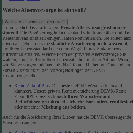
Welche Altersvorsorge ist sinnvoll?
Welche Altersvorsorge ist sinnvoll?
Grundsätzlich lässt sich sagen:
Private Altersvorsorge ist immer
sinnvoll.
Die Bevölkerung in Deutschland wird immer älter und das
Rentenniveau sinkt seit einigen Jahren kontinuierlich. Sie sollten also
davon ausgehen, dass die
staatliche Absicherung nicht ausreicht
,
um Ihren Lebensstandard nach dem Wegfall Ihres Einkommens
aufrecht zu erhalten.
Welche Form der privaten Altersvorsorge Sie
wählen, hängt viel von Ihrer Lebenssituation und der Art und Weise,
wie Sie vorsorgen möchten, ab. Nachfolgend haben wir Ihnen einen
kurzen Überblick zu den Vorsorgelösungen der DEVK
zusammengestellt:
Rente ZukunftPlus
: Das beste Gefühl? Wenn sich jemand
kümmert. Unsere private Rentenversicherung DEVK-Rente
ZukunftPlus lässt sich
nach Ihren Wünschen und
Bedürfnissen gestalten
: ob
sicherheitsorientiert, renditestar
oder mit einer
Mischung aus beidem
.
Auch für die Absicherung Ihrer Lieben hat die DEVK überzeugende
Vorsorgelösungen:
Risikolebensversicherung
: Mit unserer Risikolebensversicheru