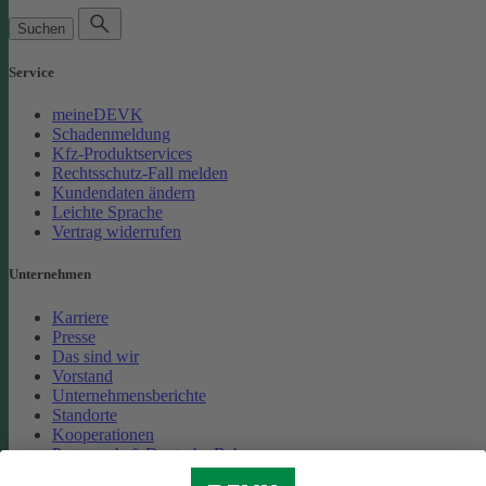
Suchen
Service
meineDEVK
Schadenmeldung
Kfz-Produktservices
Rechtsschutz-Fall melden
Kundendaten ändern
Leichte Sprache
Vertrag widerrufen
Unternehmen
Karriere
Presse
Das sind wir
Vorstand
Unternehmensberichte
Standorte
Kooperationen
Partnerschaft Deutsche Bahn
Nachhaltigkeit