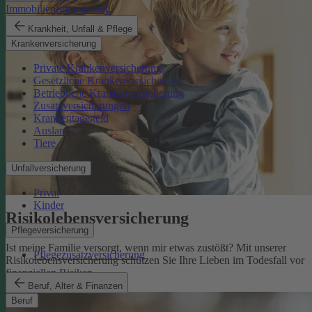
Immobilienfinanzierung
Krankheit, Unfall & Pflege
Krankenversicherung
Private Krankenversicherung
Gesetzliche Krankenversicherung
Betriebliche Krankenversicherung
Zusatzversicherungen
Krankentagegeld
Ausland
Tiere
Unfallversicherung
Privat
Kinder
Risikolebens­versicherung
Pflegeversicherung
Ist meine Familie versorgt, wenn mir etwas zustößt? Mit unserer
Pflegezusatzversicherung
Risikolebensversicherung schützen Sie Ihre Lieben im Todesfall vor
finanziellen Risiken.
Risikolebensversicherung
Beruf, Alter & Finanzen
Beruf