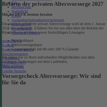
Kfz
Reform der privaten Altersvorsorge 2027
Rechtsschutz
Haftpflicht
Mit der DEVK bestens beraten
Unfall
Auslandsreisekrankenversicherung
Die staatlich geförderte private Altersvorsorge wird ab dem 1. Januar
Reisegepäck
2027 neu aufgestellt. Erfahren Sie bei uns alles über die Reform der
Reiserücktritt
Riester-Rente mit ihren neuen förderfähigen Lösungen:
Haus und Wohnen
Standarddepot
meineDEVK
Altersvorsorgedepot
Kontakt
Garantieprodukt mit 80 oder 100 % Garantie
Kundendaten ändern
Bescheinigungen
Wir halten Sie zu Ihren individuellen Möglichkeiten und allen
Kündigung
wichtigen Änderungen auf dem Laufenden.
Produktservices
Mehr erfahren
Wissenswertes
Leichte Sprache
Vorsorgecheck Altersvorsorge:­ Wir sind
für Sie da