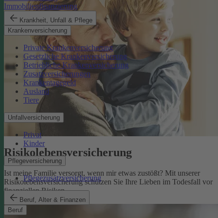
Immobilienfinanzierung
Krankheit, Unfall & Pflege
Krankenversicherung
Private Krankenversicherung
Gesetzliche Krankenversicherung
Betriebliche Krankenversicherung
Zusatzversicherungen
Krankentagegeld
Ausland
Tiere
Unfallversicherung
Privat
Kinder
Risikolebens­versicherung
Pflegeversicherung
Ist meine Familie versorgt, wenn mir etwas zustößt? Mit unserer
Pflegezusatzversicherung
Risikolebensversicherung schützen Sie Ihre Lieben im Todesfall vor
finanziellen Risiken.
Risikolebensversicherung
Beruf, Alter & Finanzen
Beruf