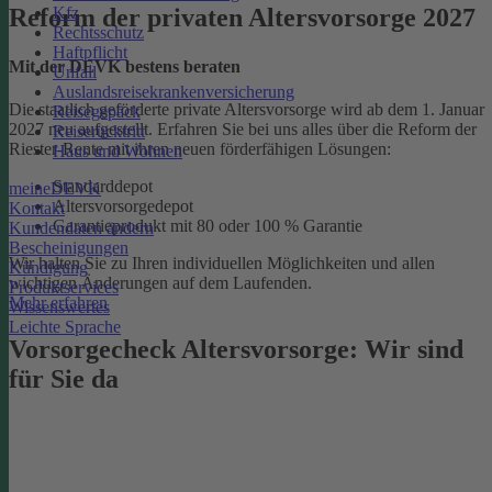
Kfz
Reform der privaten Altersvorsorge 2027
Rechtsschutz
Haftpflicht
Mit der DEVK bestens beraten
Unfall
Auslandsreisekrankenversicherung
Die staatlich geförderte private Altersvorsorge wird ab dem 1. Januar
Reisegepäck
2027 neu aufgestellt. Erfahren Sie bei uns alles über die Reform der
Reiserücktritt
Riester-Rente mit ihren neuen förderfähigen Lösungen:
Haus und Wohnen
Standarddepot
meineDEVK
Altersvorsorgedepot
Kontakt
Garantieprodukt mit 80 oder 100 % Garantie
Kundendaten ändern
Bescheinigungen
Wir halten Sie zu Ihren individuellen Möglichkeiten und allen
Kündigung
wichtigen Änderungen auf dem Laufenden.
Produktservices
Mehr erfahren
Wissenswertes
Leichte Sprache
Vorsorgecheck Altersvorsorge:­ Wir sind
für Sie da