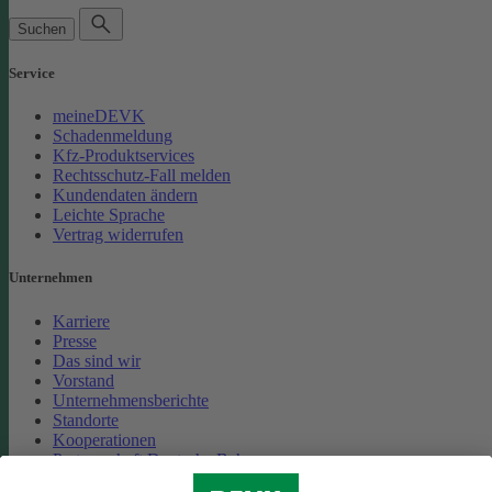
Suchen
Service
meineDEVK
Schadenmeldung
Kfz-Produktservices
Rechtsschutz-Fall melden
Kundendaten ändern
Leichte Sprache
Vertrag widerrufen
Unternehmen
Karriere
Presse
Das sind wir
Vorstand
Unternehmensberichte
Standorte
Kooperationen
Partnerschaft Deutsche Bahn
Nachhaltigkeit