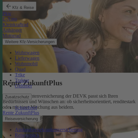
Kfz & Reise
Pkw
E-Auto
Kleinkraftrad
Anhänger
Motorrad
Weitere Kfz-Versicherungen
Wohnwagen
Lieferwagen
Wohnmobil
Quad
Trike
Traktor
Rente ZukunftPlus
Oldtimer
Die private Rentenversicherung der DEVK passt sich Ihren
Zusatzschutz
Bedürfnissen und Wünschen an: ob sicherheitsorientiert, renditestark
oder mit einer Mischung aus beidem.
Schutzbrief
Rente ZukunftPlus
Reiseversicherung
Auslandsreisekrankenversicherung
Reisegepäck