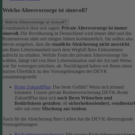
Welche Altersvorsorge ist sinnvoll?
Welche Altersvorsorge ist sinnvoll?
Grundsätzlich lässt sich sagen:
Private Altersvorsorge ist immer
sinnvoll.
Die Bevölkerung in Deutschland wird immer älter und das
Rentenniveau sinkt seit einigen Jahren kontinuierlich. Sie sollten also
davon ausgehen, dass die
staatliche Absicherung nicht ausreicht
,
um Ihren Lebensstandard nach dem Wegfall Ihres Einkommens
aufrecht zu erhalten.
Welche Form der privaten Altersvorsorge Sie
wählen, hängt viel von Ihrer Lebenssituation und der Art und Weise,
wie Sie vorsorgen möchten, ab. Nachfolgend haben wir Ihnen einen
kurzen Überblick zu den Vorsorgelösungen der DEVK
zusammengestellt:
Rente ZukunftPlus
: Das beste Gefühl? Wenn sich jemand
kümmert. Unsere private Rentenversicherung DEVK-Rente
ZukunftPlus lässt sich
nach Ihren Wünschen und
Bedürfnissen gestalten
: ob
sicherheitsorientiert, renditestar
oder mit einer
Mischung aus beidem
.
Auch für die Absicherung Ihrer Lieben hat die DEVK überzeugende
Vorsorgelösungen:
Risikolebensversicherung
: Mit unserer Risikolebensversicheru