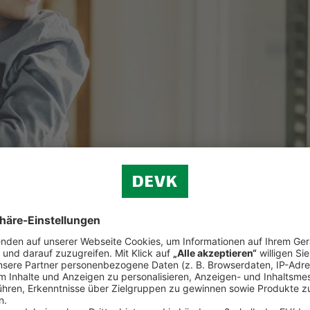
olebensversicherung schützen Sie Ihre Lieben im Todesfall vor finanzie