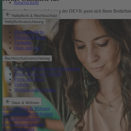
Reiserücktritt
Die private Rentenversicherung der DEVK passt sich Ihren Bedürfniss
Haftpflicht & Rechtsschutz
Rente ZukunftPlus
Haftpflichtversicherung
Privathaftpflicht
Dienst und Beruf
Tierhalter
Haus und Bau
Rechtsschutzversicherung
Alles zur Rechtsschutzversicherung
Privat, Beruf und Verkehr
Privat und Beruf
Verkehr
Wohnen und Gebäude
Haus & Wohnen
Alles zu Haus & Wohnen
Wohngebäudeversicherung
Hausratversicherung
Elementarversicherung
Glasversicherung