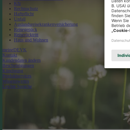
Kfz
Rechtsschutz
Haftpflicht
Unfall
Auslandsreisekrankenversicherung
Reisegepäck
Reiserücktritt
Haus und Wohnen
meineDEVK
Kontakt
Kundendaten ändern
Bescheinigungen
Kündigung
Produktservices
Wissenswertes
Leichte Sprache