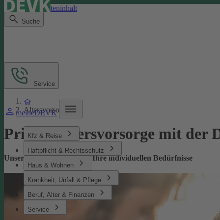
Direkt zum Seiteninhalt
Suche
Service
Altersvorsorge
meineDEVK
Private­ Altersvorsorge mit de
Kfz & Reise
Haftpflicht & Rechtsschutz
Unsere Altersvorsorge für Ihre individuellen Bedürfnisse
Haus & Wohnen
Krankheit, Unfall & Pflege
Beruf, Alter & Finanzen
Service