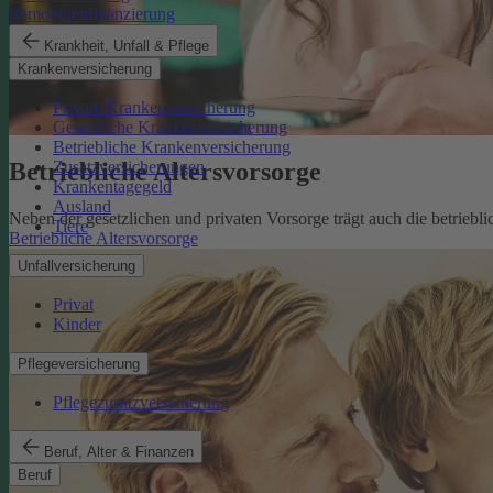
Immobilienfinanzierung
Krankheit, Unfall & Pflege
Krankenversicherung
Private Krankenversicherung
Gesetzliche Krankenversicherung
Betriebliche Krankenversicherung
Betriebliche Altersvorsorge
Zusatzversicherungen
Krankentagegeld
Ausland
Neben der gesetzlichen und privaten Vorsorge trägt auch die betriebli
Tiere
Betriebliche Altersvorsorge
Unfallversicherung
Privat
Kinder
Pflegeversicherung
Pflegezusatzversicherung
Beruf, Alter & Finanzen
Beruf