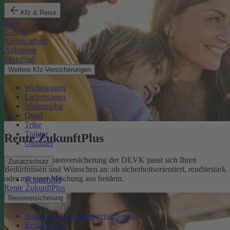
Kfz & Reise
Pkw
E-Auto
Kleinkraftrad
Anhänger
Motorrad
Weitere Kfz-Versicherungen
Wohnwagen
Lieferwagen
Wohnmobil
Quad
Trike
Traktor
Rente ZukunftPlus
Oldtimer
Die private Rentenversicherung der DEVK passt sich Ihren
Zusatzschutz
Bedürfnissen und Wünschen an: ob sicherheitsorientiert, renditestark
oder mit einer Mischung aus beidem.
Schutzbrief
Rente ZukunftPlus
Reiseversicherung
Auslandsreisekrankenversicherung
Reisegepäck