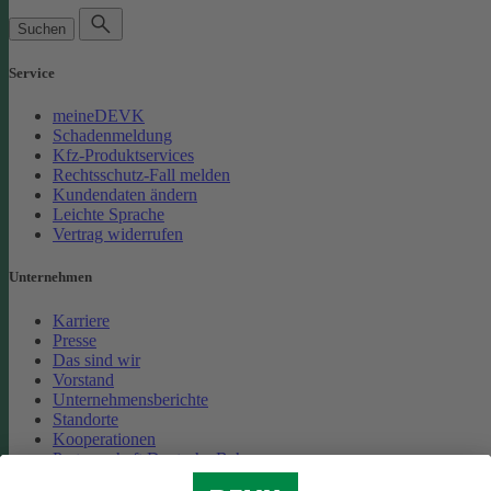
Suchen
Service
meineDEVK
Schadenmeldung
Kfz-Produktservices
Rechtsschutz-Fall melden
Kundendaten ändern
Leichte Sprache
Vertrag widerrufen
Unternehmen
Karriere
Presse
Das sind wir
Vorstand
Unternehmensberichte
Standorte
Kooperationen
Partnerschaft Deutsche Bahn
Nachhaltigkeit