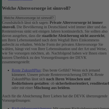
Welche Altersvorsorge ist sinnvoll?
Welche Altersvorsorge ist sinnvoll?
Grundsätzlich lässt sich sagen:
Private Altersvorsorge ist immer
sinnvoll.
Die Bevölkerung in Deutschland wird immer älter und das
Rentenniveau sinkt seit einigen Jahren kontinuierlich. Sie sollten also
davon ausgehen, dass die
staatliche Absicherung nicht ausreicht
,
um Ihren Lebensstandard nach dem Wegfall Ihres Einkommens
aufrecht zu erhalten.
Welche Form der privaten Altersvorsorge Sie
wählen, hängt viel von Ihrer Lebenssituation und der Art und Weise,
wie Sie vorsorgen möchten, ab. Nachfolgend haben wir Ihnen einen
kurzen Überblick zu den Vorsorgelösungen der DEVK
zusammengestellt:
Rente ZukunftPlus
: Das beste Gefühl? Wenn sich jemand
kümmert. Unsere private Rentenversicherung DEVK-Rente
ZukunftPlus lässt sich
nach Ihren Wünschen und
Bedürfnissen gestalten
: ob
sicherheitsorientiert, renditestar
oder mit einer
Mischung aus beidem
.
Auch für die Absicherung Ihrer Lieben hat die DEVK überzeugende
Vorsorgelösungen:
Risikolebensversicherung
: Mit unserer Risikolebensversicheru