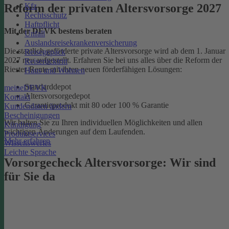
Kfz
Reform der privaten Altersvorsorge 2027
Rechtsschutz
Haftpflicht
Mit der DEVK bestens beraten
Unfall
Auslandsreisekrankenversicherung
Die staatlich geförderte private Altersvorsorge wird ab dem 1. Januar
Reisegepäck
2027 neu aufgestellt. Erfahren Sie bei uns alles über die Reform der
Reiserücktritt
Riester-Rente mit ihren neuen förderfähigen Lösungen:
Haus und Wohnen
Standarddepot
meineDEVK
Altersvorsorgedepot
Kontakt
Garantieprodukt mit 80 oder 100 % Garantie
Kundendaten ändern
Bescheinigungen
Wir halten Sie zu Ihren individuellen Möglichkeiten und allen
Kündigung
wichtigen Änderungen auf dem Laufenden.
Produktservices
Mehr erfahren
Wissenswertes
Leichte Sprache
Vorsorgecheck Altersvorsorge:­ Wir sind
für Sie da