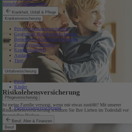
Immobilienfinanzierung
Krankheit, Unfall & Pflege
Krankenversicherung
Private Krankenversicherung
Gesetzliche Krankenversicherung
Betriebliche Krankenversicherung
Zusatzversicherungen
Krankentagegeld
Ausland
Tiere
Unfallversicherung
Privat
Kinder
Risikolebens­versicherung
Pflegeversicherung
Ist meine Familie versorgt, wenn mir etwas zustößt? Mit unserer
Pflegezusatzversicherung
Risikolebensversicherung schützen Sie Ihre Lieben im Todesfall vor
finanziellen Risiken.
Risikolebensversicherung
Beruf, Alter & Finanzen
Beruf