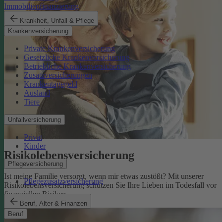
Immobilienfinanzierung
Krankheit, Unfall & Pflege
Krankenversicherung
Private Krankenversicherung
Gesetzliche Krankenversicherung
Betriebliche Krankenversicherung
Zusatzversicherungen
Krankentagegeld
Ausland
Tiere
Unfallversicherung
Privat
Kinder
Risikolebens­versicherung
Pflegeversicherung
Ist meine Familie versorgt, wenn mir etwas zustößt? Mit unserer
Pflegezusatzversicherung
Risikolebensversicherung schützen Sie Ihre Lieben im Todesfall vor
finanziellen Risiken.
Risikolebensversicherung
Beruf, Alter & Finanzen
Beruf