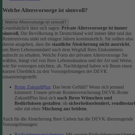
Welche Altersvorsorge ist sinnvoll?
Welche Altersvorsorge ist sinnvoll?
Grundsätzlich lässt sich sagen:
Private Altersvorsorge ist immer
sinnvoll.
Die Bevölkerung in Deutschland wird immer älter und das
Rentenniveau sinkt seit einigen Jahren kontinuierlich. Sie sollten also
davon ausgehen, dass die
staatliche Absicherung nicht ausreicht
,
um Ihren Lebensstandard nach dem Wegfall Ihres Einkommens
aufrecht zu erhalten.
Welche Form der privaten Altersvorsorge Sie
wählen, hängt viel von Ihrer Lebenssituation und der Art und Weise,
wie Sie vorsorgen möchten, ab. Nachfolgend haben wir Ihnen einen
kurzen Überblick zu den Vorsorgelösungen der DEVK
zusammengestellt:
Rente ZukunftPlus
: Das beste Gefühl? Wenn sich jemand
kümmert. Unsere private Rentenversicherung DEVK-Rente
ZukunftPlus lässt sich
nach Ihren Wünschen und
Bedürfnissen gestalten
: ob
sicherheitsorientiert, renditestar
oder mit einer
Mischung aus beidem
.
Auch für die Absicherung Ihrer Lieben hat die DEVK überzeugende
Vorsorgelösungen:
Risikolebensversicherung
: Mit unserer Risikolebensversicheru