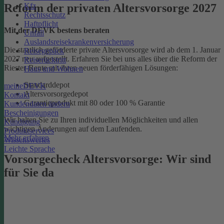
Kfz
Reform der privaten Altersvorsorge 2027
Rechtsschutz
Haftpflicht
Mit der DEVK bestens beraten
Unfall
Auslandsreisekrankenversicherung
Die staatlich geförderte private Altersvorsorge wird ab dem 1. Januar
Reisegepäck
2027 neu aufgestellt. Erfahren Sie bei uns alles über die Reform der
Reiserücktritt
Riester-Rente mit ihren neuen förderfähigen Lösungen:
Haus und Wohnen
Standarddepot
meineDEVK
Altersvorsorgedepot
Kontakt
Garantieprodukt mit 80 oder 100 % Garantie
Kundendaten ändern
Bescheinigungen
Wir halten Sie zu Ihren individuellen Möglichkeiten und allen
Kündigung
wichtigen Änderungen auf dem Laufenden.
Produktservices
Mehr erfahren
Wissenswertes
Leichte Sprache
Vorsorgecheck Altersvorsorge:­ Wir sind
für Sie da