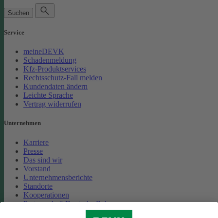
Suchen
Service
meineDEVK
Schadenmeldung
Kfz-Produktservices
Rechtsschutz-Fall melden
Kundendaten ändern
Leichte Sprache
Vertrag widerrufen
Unternehmen
Karriere
Presse
Das sind wir
Vorstand
Unternehmensberichte
Standorte
Kooperationen
Partnerschaft Deutsche Bahn
Nachhaltigkeit