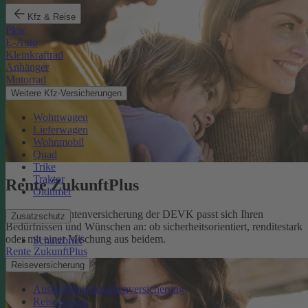
Kfz & Reise
Pkw
E-Auto
Kleinkraftrad
Anhänger
Motorrad
Weitere Kfz-Versicherungen
Wohnwagen
Lieferwagen
Wohnmobil
Quad
Trike
Traktor
Rente ZukunftPlus
Oldtimer
Die private Rentenversicherung der DEVK passt sich Ihren
Zusatzschutz
Bedürfnissen und Wünschen an: ob sicherheitsorientiert, renditestark
oder mit einer Mischung aus beidem.
Schutzbrief
Rente ZukunftPlus
Reiseversicherung
Auslandsreisekrankenversicherung
Reisegepäck