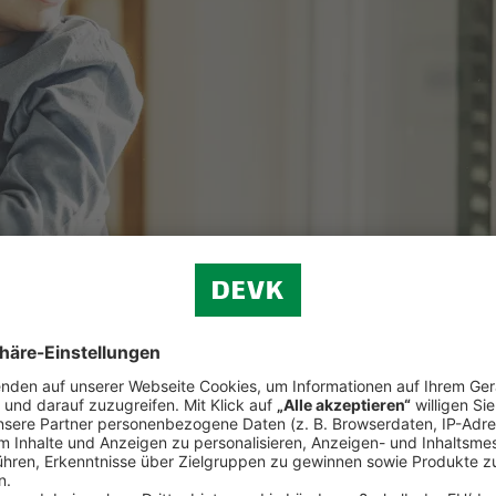
olebensversicherung schützen Sie Ihre Lieben im Todesfall vor finanzie