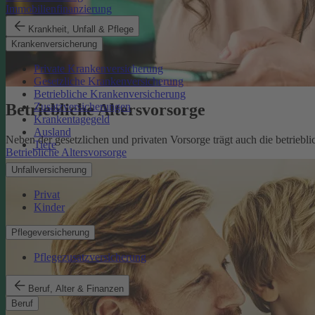
Immobilienfinanzierung
Krankheit, Unfall & Pflege
Krankenversicherung
Private Krankenversicherung
Gesetzliche Krankenversicherung
Betriebliche Krankenversicherung
Betriebliche Altersvorsorge
Zusatzversicherungen
Krankentagegeld
Ausland
Neben der gesetzlichen und privaten Vorsorge trägt auch die betriebli
Tiere
Betriebliche Altersvorsorge
Unfallversicherung
Privat
Kinder
Pflegeversicherung
Pflegezusatzversicherung
Beruf, Alter & Finanzen
Beruf