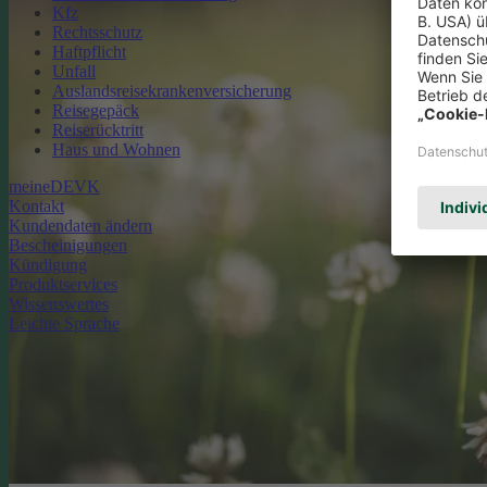
Kfz
Rechtsschutz
Haftpflicht
Unfall
Auslandsreisekrankenversicherung
Reisegepäck
Reiserücktritt
Haus und Wohnen
meineDEVK
Kontakt
Kundendaten ändern
Bescheinigungen
Kündigung
Produktservices
Wissenswertes
Leichte Sprache