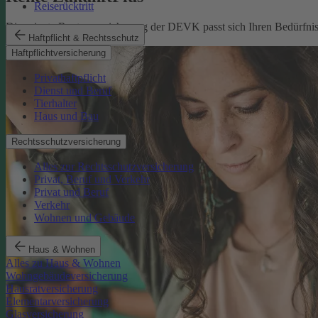
Reiserücktritt
Die private Rentenversicherung der DEVK passt sich Ihren Bedürfniss
Haftpflicht & Rechtsschutz
Rente ZukunftPlus
Haftpflichtversicherung
Privathaftpflicht
Dienst und Beruf
Tierhalter
Haus und Bau
Rechtsschutzversicherung
Alles zur Rechtsschutzversicherung
Privat, Beruf und Verkehr
Privat und Beruf
Verkehr
Wohnen und Gebäude
Haus & Wohnen
Alles zu Haus & Wohnen
Wohngebäudeversicherung
Hausratversicherung
Elementarversicherung
Glasversicherung