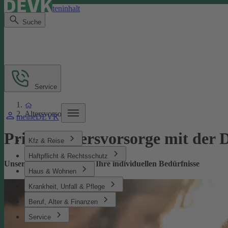
Direkt zum Seiteninhalt
Suche
Service
Altersvorsorge
meineDEVK
Private­ Altersvorsorge mit de
Kfz & Reise
Haftpflicht & Rechtsschutz
Unsere Altersvorsorge für Ihre individuellen Bedürfnisse
Haus & Wohnen
Krankheit, Unfall & Pflege
Beruf, Alter & Finanzen
Service