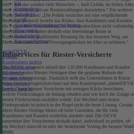
Kfz
lebt – und das werden viele Menschen –, läuft Gefahr, im hohen Alter
Rechtsschutz
ohne zusätzliche, private Rentenzahlungen dazustehen.“
Ein weiterer
Haftpflicht
Punkt bewegt Zons: „Die Politik verzichtet auf eine verpflichtende
Unfall
Beratung. Dadurch besteht das Risiko, dass Kundinnen und Kunden
Auslandsreisekrankenversicherung
die Folgen ihrer Entscheidung bei Vertragsabschluss nicht vollständig
Reisegepäck
überblicken. Wir halten deshalb eine lebenslange Rente in
Reiserücktritt
Kombination mit qualifizierter Beratung für den besseren Weg, um
Haus und Wohnen
Menschen dauerhaft vor Versorgungslücken im Alter zu schützen.“
meineDEVK
Infoservices für Riester-Versicherte
Kontakt
Kundendaten ändern
Die DEVK informiert aktuell ihre 120.000 Kundinnen und Kunden
Bescheinigungen
mit bestehenden Riester-Verträgen über die geplante Reform der
Kündigung
privaten Altersvorsorge. Zusätzlich stellt das Unternehmen in Kürze
Produktservices
einen Online-Vergleichsrechner auf dem Kundenportal „meineDEVK
Wissenswertes
bereit. Damit können Versicherte mit wenigen Klicks berechnen,
Leichte Sprache
welche Förderzulagen sie bislang erhalten und wie hoch die Zulage i
neuen Fördersystem ausfallen würde.
Ein Wechsel zum neuen
Förderprodukt ist jedoch in der Regel nicht die beste Lösung. Gerade
ältere Riester-Verträge bieten oft hohe Garantien, die für viele
Kundinnen und Kunden weiterhin attraktiv sind. Die DEVK
unterstützt ihre Versicherten deshalb dabei, individuell zu prüfen, ob
ein Wechsel sinnvoll ist oder der bestehende Vertrag die bessere Wahl
bleibt.