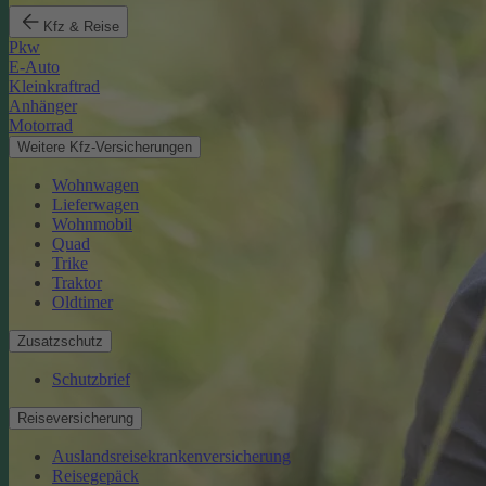
Kfz & Reise
Pkw
E-Auto
Kleinkraftrad
Anhänger
Motorrad
Weitere Kfz-Versicherungen
Wohnwagen
Lieferwagen
Wohnmobil
Quad
Trike
Traktor
Oldtimer
Zusatzschutz
Schutzbrief
Reiseversicherung
Auslandsreisekrankenversicherung
Reisegepäck