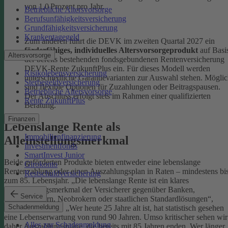
von 1,0 Prozent pro Jahr.
Betriebliche Altersvorsorge
Berufsunfähigkeitsversicherung
Grundfähigkeitsversicherung
Krankentagegeld
Zum anderen führt die DEVK im zweiten Quartal 2027 ein
förderfähiges, individuelles Altersvorsorgeprodukt
auf Basi
Altersvorsorge
der bereits bestehenden fondsgebundenen Rentenversicherung
DEVK-Rente ZukunftPlus ein. Für dieses Modell werden
Risikolebensversicherung
unterschiedliche Garantievarianten zur Auswahl stehen. Mögli
Sterbegeldversicherung
sind flexible Optionen für Zuzahlungen oder Beitragspausen.
Betriebliche Altersvorsorge
Der Abschluss erfolgt stets im Rahmen einer qualifizierten
Rente ZukunftPlus
Beratung.
Finanzen
Lebenslange Rente als
Immobilienfinanzierung
Alleinstellungsmerkmal
Investmentfonds
SmartInvest Junior
Beide geförderten Produkte bieten entweder eine lebenslange
Girokonto
Rentenzahlung oder einen Auszahlungsplan in Raten – mindestens bi
Restschuldversicherung
zum 85. Lebensjahr. „Die lebenslange Rente ist ein klares
Alleinstellungsmerkmal der Versicherer gegenüber Banken,
Service
Fondsanbietern, Neobrokern oder staatlichen Standardlösungen“,
Schadenmeldung
unterstreicht Zons. „Wer heute 25 Jahre alt ist, hat statistisch gesehen
eine Lebenserwartung von rund 90 Jahren. Umso kritischer sehen wir
Alles zur Schadenmeldung
daher Auszahlungspläne, die bereits mit 85 Jahren enden. Wer länger