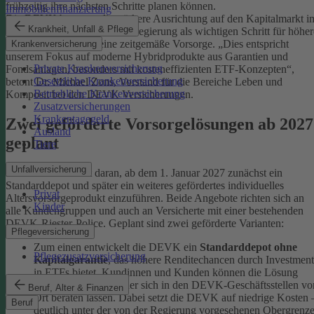
frühzeitig ihre nächsten Schritte planen können.
Immobilienfinanzierung
Die DEVK bewertet die stärkere Ausrichtung auf den Kapitalmarkt i
Krankheit, Unfall & Pflege
Reformvorschlag der Bundesregierung als wichtigen Schritt für höher
Renditechancen und eine zeitgemäße Vorsorge. „Dies entspricht
Krankenversicherung
unserem Fokus auf moderne Hybridprodukte aus Garantien und
Private Krankenversicherung
Fondsanlagen, besonders mit kosteneffizienten ETF-Konzepten“,
Gesetzliche Krankenversicherung
betont Dr. Michael Zons, Vorstand für die Bereiche Leben und
Betriebliche Krankenversicherung
Komposit bei den DEVK Versicherungen.
Zusatzversicherungen
Krankentagegeld
Zwei geförderte Vorsorgelösungen ab 2027
Ausland
geplant
Tiere
Unfallversicherung
Die DEVK arbeitet daran, ab dem 1. Januar 2027 zunächst ein
Standarddepot und später ein weiteres gefördertes individuelles
Privat
Altersvorsorgeprodukt einzuführen. Beide Angebote richten sich an
Kinder
alle Kundengruppen und auch an Versicherte mit einer bestehenden
DEVK‑Riester‑Police.
Geplant sind zwei geförderte Varianten:
Pflegeversicherung
Zum einen entwickelt die DEVK ein
Standarddepot ohne
Pflegezusatzversicherung
Kapitalgarantie
, das höhere Renditechancen durch Investment
in ETFs bietet. Kundinnen und Kunden können die Lösung
online abschließen oder sich in den DEVK-Geschäftsstellen vo
Beruf, Alter & Finanzen
Ort beraten lassen. Dabei setzt die DEVK auf niedrige Kosten 
Beruf
deutlich unter der von der Regierung vorgesehenen Obergrenz