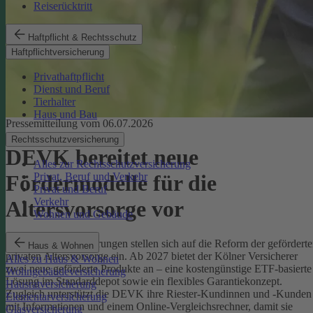
Reiserücktritt
Haftpflicht & Rechtsschutz
Haftpflichtversicherung
Privathaftpflicht
Dienst und Beruf
Tierhalter
Haus und Bau
Pressemitteilung vom 06.07.2026
Rechtsschutzversicherung
DEVK bereitet neue
Alles zur Rechtsschutzversicherung
Privat, Beruf und Verkehr
Fördermodelle für die
Privat und Beruf
Verkehr
Altersvorsorge vor
Wohnen und Gebäude
Die DEVK Versicherungen stellen sich auf die Reform der gefördert
Haus & Wohnen
privaten Altersvorsorge ein. Ab 2027 bietet der Kölner Versicherer
Alles zu Haus & Wohnen
zwei neue geförderte Produkte an – eine kostengünstige ETF-basierte
Wohngebäudeversicherung
Lösung im Standarddepot sowie ein flexibles Garantiekonzept.
Hausratversicherung
Zugleich unterstützt die DEVK ihre Riester-Kundinnen und -Kunden
Elementarversicherung
mit Informationen und einem Online-Vergleichsrechner, damit sie
Glasversicherung