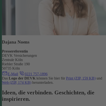
Dajana Noens
Pressereferentin
DEVK Versicherungen
Zentrale Köln
Riehler Straße 190
50735 Köln
E-Mail
0221 757-1896
Das
Logo der DEVK
können Sie hier für
Print (ZIP, 159 KB)
und
Web (ZIP, 174 KB)
herunterladen.
Ideen, die verbinden. Geschichten, die
inspirieren.