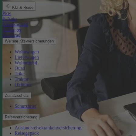
Kfz & Reise
Pkw
E-Auto
Kleinkraftrad
Anhänger
Motorrad
Weitere Kfz-Versicherungen
Wohnwagen
Lieferwagen
Wohnmobil
Quad
Trike
Traktor
Oldtimer
Zusatzschutz
Schutzbrief
Reiseversicherung
Auslandsreisekrankenversicherung
Reisegepäck