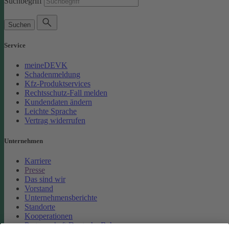
Suchbegriff
Suchen
Service
meineDEVK
Schadenmeldung
Kfz-Produktservices
Rechtsschutz-Fall melden
Kundendaten ändern
Leichte Sprache
Vertrag widerrufen
Unternehmen
Karriere
Presse
Das sind wir
Vorstand
Unternehmensberichte
Standorte
Kooperationen
Partnerschaft Deutsche Bahn