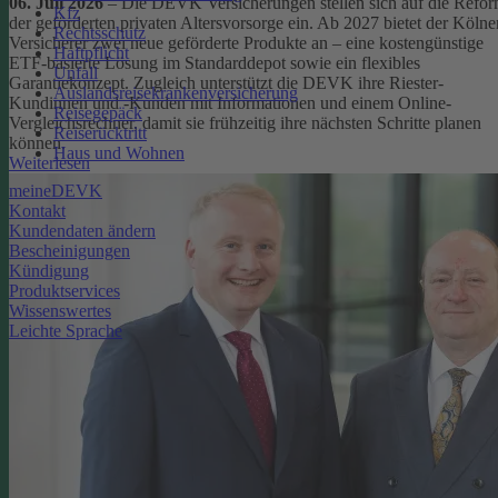
06. Juli 2026
– Die DEVK Versicherungen stellen sich auf die Refo
Kfz
der geförderten privaten Altersvorsorge ein. Ab 2027 bietet der Kölne
Rechtsschutz
Versicherer zwei neue geförderte Produkte an – eine kostengünstige
Haftpflicht
ETF-basierte Lösung im Standarddepot sowie ein flexibles
Unfall
Garantiekonzept. Zugleich unterstützt die DEVK ihre Riester-
Auslandsreisekrankenversicherung
Kundinnen und -Kunden mit Informationen und einem Online-
Reisegepäck
Vergleichsrechner, damit sie frühzeitig ihre nächsten Schritte planen
Reiserücktritt
können.
Haus und Wohnen
Weiterlesen
meineDEVK
Kontakt
Kundendaten ändern
Bescheinigungen
Kündigung
Produktservices
Wissenswertes
Leichte Sprache