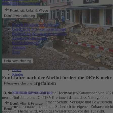
Immobilienfinanzierung
Krankheit, Unfall & Pflege
Krankenversicherung
Private Krankenversicherung
Gesetzliche Krankenversicherung
Betriebliche Krankenversicherung
Zusatzversicherungen
Krankentagegeld
Ausland
Tiere
Unfallversicherung
Privat
Kinder
Fünf Jahre nach der Ahrflut fordert die DEVK mehr
Schutz vor Naturgefahren
Pflegeversicherung
Pflegezusatzversicherung
13. Juli 2026
– Am 14. Juli ist die Hochwasser-Katastrophe von 202
genau fünf Jahre her. Die DEVK erinnert daran, dass Naturgefahren
überall drohen – und fordert mehr Schutz, Vorsorge und Bewusstsein
Beruf, Alter & Finanzen
für Elementarschäden. Damit die Sicherheit im eigenen Zuhause nicht
Beruf
erst dann Thema wird, wenn das Wasser schon vor der Tür steht.