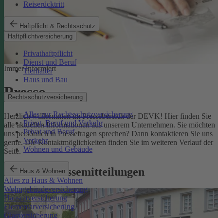
Reiserücktritt
Haftpflicht & Rechtsschutz
Haftpflichtversicherung
Privathaftpflicht
Dienst und Beruf
Immer informiert
Tierhalter
Haus und Bau
Presse
Rechtsschutzversicherung
Alles zur Rechtsschutzversicherung
Herzlich willkommen im Pressebereich der DEVK! Hier finden Sie
Privat, Beruf und Verkehr
alle aktuellen Informationen aus unserem Unternehmen. Sie möchten
Privat und Beruf
uns persönlich in Pressefragen sprechen? Dann kontaktieren Sie uns
Verkehr
gerne. Die Kontaktmöglichkeiten finden Sie im weiteren Verlauf der
Wohnen und Gebäude
Seite.
Aktuelle Pressemitteilungen
Haus & Wohnen
Alles zu Haus & Wohnen
Wohngebäudeversicherung
Hausratversicherung
Elementarversicherung
Glasversicherung