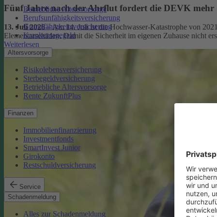
Fünf Jahre nach der Ahrflut fordert die DEVK mehr
Betriebliche Altersvorsorge
Berufsunfähigkeitsversicherung
Grundfähigkeitsversicherung
13. Juli 2026
– Am 14. Juli ist die Hochwasser-Katastrophe von 2021
Krankentagegeld
Elementarschäden. Damit die Sicherheit im eigenen Zuhause nicht er
Weiterlesen
Altersvorsorge
Risikolebensversicherung
Sterbegeldversicherung
Betriebliche Altersvorsorge
Rente ZukunftPlus
Finanzen
Immobilienfinanzierung
Investmentfonds
SmartInvest Junior
Girokonto
Restschuldversicherung
Service
Schadenmeldung
Alles zur Schadenmeldung