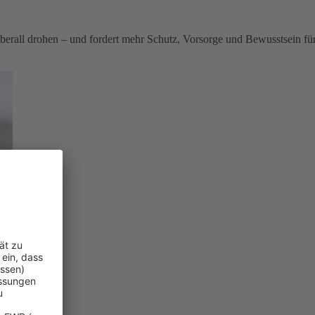
berall drohen – und fordert mehr Schutz, Vorsorge und Bewusstsein fü