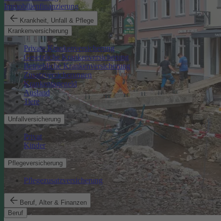
Immobilienfinanzierung
Krankheit, Unfall & Pflege
Krankenversicherung
Private Krankenversicherung
Gesetzliche Krankenversicherung
Betriebliche Krankenversicherung
Zusatzversicherungen
Krankentagegeld
Ausland
Tiere
Unfallversicherung
Privat
Kinder
Pflegeversicherung
Pflegezusatzversicherung
Beruf, Alter & Finanzen
Beruf