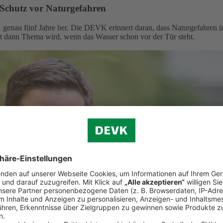
 Schutz vor Naturgefahren
 genau fünf Jahre her. Die DEVK erinnert daran, dass Naturgefahren ü
st dann Thema wird, wenn das Wasser schon vor der Tür steht.