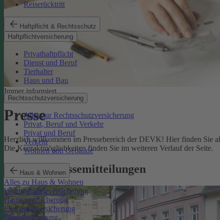
Reiserücktritt
Haftpflicht & Rechtsschutz
Haftpflichtversicherung
Privathaftpflicht
Dienst und Beruf
Tierhalter
Haus und Bau
Immer informiert
Rechtsschutzversicherung
Presse
Alles zur Rechtsschutzversicherung
Privat, Beruf und Verkehr
Privat und Beruf
Herzlich willkommen im Pressebereich der DEVK! Hier finden Sie all
Verkehr
Die Kontaktmöglichkeiten finden Sie im weiteren Verlauf der Seite.
Wohnen und Gebäude
Aktuelle Pressemitteilungen
Haus & Wohnen
Alles zu Haus & Wohnen
Wohngebäudeversicherung
Hausratversicherung
Elementarversicherung
Glasversicherung