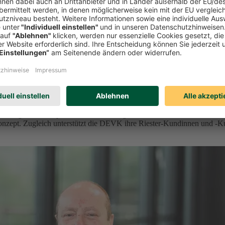
orge vor
der geförderten privaten Altersvorsorge ein. Ab 2027 bietet der Kölne
onzept. Zugleich unterstützt die DEVK ihre Riester-Kundinnen und -K