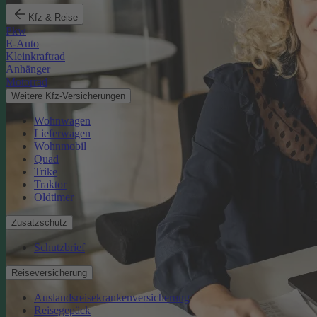
Kfz & Reise
Pkw
E-Auto
Kleinkraftrad
Anhänger
Motorrad
Weitere Kfz-Versicherungen
Wohnwagen
Lieferwagen
Wohnmobil
Quad
Trike
Traktor
Oldtimer
Zusatzschutz
Schutzbrief
Reiseversicherung
Auslandsreisekrankenversicherung
Reisegepäck