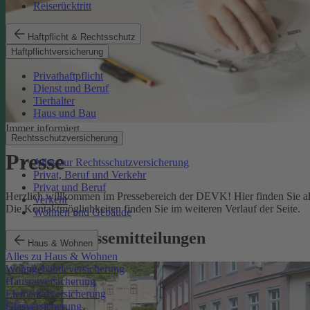
Reiserücktritt
Haftpflicht & Rechtsschutz
Haftpflichtversicherung
Privathaftpflicht
Dienst und Beruf
Tierhalter
Haus und Bau
Immer informiert
Rechtsschutzversicherung
Presse
Alles zur Rechtsschutzversicherung
Privat, Beruf und Verkehr
Privat und Beruf
Herzlich willkommen im Pressebereich der DEVK! Hier finden Sie all
Verkehr
Die Kontaktmöglichkeiten finden Sie im weiteren Verlauf der Seite.
Wohnen und Gebäude
Aktuelle Pressemitteilungen
Haus & Wohnen
Alles zu Haus & Wohnen
Wohngebäudeversicherung
Hausratversicherung
Elementarversicherung
Glasversicherung