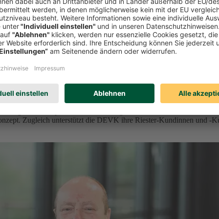
orge vor
der geförderten privaten Altersvorsorge ein. Ab 2027 bietet der Kölne
onzept. Zugleich unterstützt die DEVK ihre Riester-Kundinnen und -K