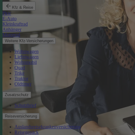
Kfz & Reise
Pkw
E-Auto
Kleinkraftrad
Anhänger
Motorrad
Weitere Kfz-Versicherungen
Wohnwagen
Lieferwagen
Wohnmobil
Quad
Trike
Traktor
Oldtimer
Zusatzschutz
Schutzbrief
Reiseversicherung
Auslandsreisekrankenversicherung
Reisegepäck