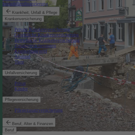
Immobilienfinanzierung
Krankheit, Unfall & Pflege
Krankenversicherung
Private Krankenversicherung
Gesetzliche Krankenversicherung
Betriebliche Krankenversicherung
Zusatzversicherungen
Krankentagegeld
Ausland
Tiere
Unfallversicherung
Privat
Kinder
Pflegeversicherung
Pflegezusatzversicherung
Beruf, Alter & Finanzen
Beruf