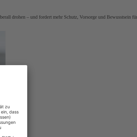
berall drohen – und fordert mehr Schutz, Vorsorge und Bewusstsein fü