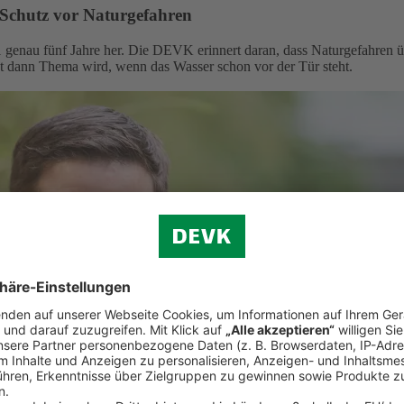
 Schutz vor Naturgefahren
 genau fünf Jahre her. Die DEVK erinnert daran, dass Naturgefahren ü
st dann Thema wird, wenn das Wasser schon vor der Tür steht.