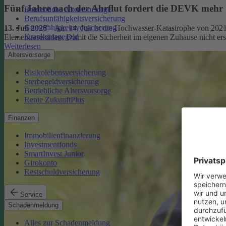
Fünf Jahre nach der Ahrflut fordert die DEVK mehr
Betriebliche Altersvorsorge
Berufsunfähigkeitsversicherung
Grundfähigkeitsversicherung
13. Juli 2026
– Am 14. Juli ist die Hochwasser-Katastrophe von 2021
Krankentagegeld
Elementarschäden. Damit die Sicherheit im eigenen Zuhause nicht er
Weiterlesen
Altersvorsorge
Risikolebensversicherung
Sterbegeldversicherung
Betriebliche Altersvorsorge
Rente ZukunftPlus
Finanzen
Immobilienfinanzierung
Investmentfonds
SmartInvest Junior
Girokonto
Restschuldversicherung
Service
Schadenmeldung
Alles zur Schadenmeldung