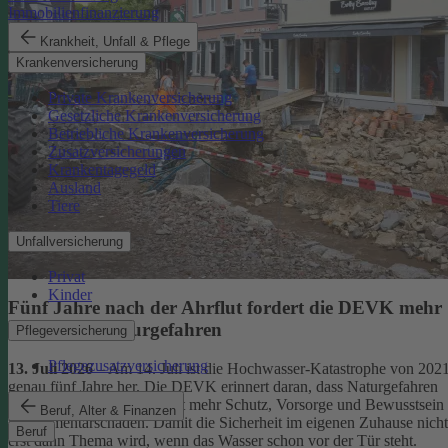
Immobilienfinanzierung
Krankheit, Unfall & Pflege
Krankenversicherung
Private Krankenversicherung
Gesetzliche Krankenversicherung
Betriebliche Krankenversicherung
Zusatzversicherungen
Krankentagegeld
Ausland
Tiere
Unfallversicherung
Privat
Kinder
Fünf Jahre nach der Ahrflut fordert die DEVK mehr
Schutz vor Naturgefahren
Pflegeversicherung
Pflegezusatzversicherung
13. Juli 2026
– Am 14. Juli ist die Hochwasser-Katastrophe von 202
genau fünf Jahre her. Die DEVK erinnert daran, dass Naturgefahren
überall drohen – und fordert mehr Schutz, Vorsorge und Bewusstsein
Beruf, Alter & Finanzen
für Elementarschäden. Damit die Sicherheit im eigenen Zuhause nicht
Beruf
erst dann Thema wird, wenn das Wasser schon vor der Tür steht.