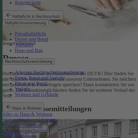
Reiserücktritt
Haftpflicht & Rechtsschutz
Haftpflichtversicherung
Privathaftpflicht
Dienst und Beruf
Immer informiert
Tierhalter
Haus und Bau
Presse
Rechtsschutzversicherung
Alles zur Rechtsschutzversicherung
Herzlich willkommen im Pressebereich der DEVK! Hier finden Sie
Privat, Beruf und Verkehr
alle aktuellen Informationen aus unserem Unternehmen. Sie möchten
Privat und Beruf
uns persönlich in Pressefragen sprechen? Dann kontaktieren Sie uns
Verkehr
gerne. Die Kontaktmöglichkeiten finden Sie im weiteren Verlauf der
Wohnen und Gebäude
Seite.
Aktuelle Pressemitteilungen
Haus & Wohnen
Alles zu Haus & Wohnen
Wohngebäudeversicherung
Hausratversicherung
Elementarversicherung
Glasversicherung