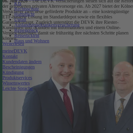
06. Juli 2026
– Die DEVK Versicherungen stellen sich auf die Refo
Kfz
der geförderten privaten Altersvorsorge ein. Ab 2027 bietet der Kölne
Rechtsschutz
Versicherer zwei neue geförderte Produkte an – eine kostengünstige
Haftpflicht
ETF-basierte Lösung im Standarddepot sowie ein flexibles
Unfall
Garantiekonzept. Zugleich unterstützt die DEVK ihre Riester-
Auslandsreisekrankenversicherung
Kundinnen und -Kunden mit Informationen und einem Online-
Reisegepäck
Vergleichsrechner, damit sie frühzeitig ihre nächsten Schritte planen
Reiserücktritt
können.
Haus und Wohnen
Weiterlesen
meineDEVK
Kontakt
Kundendaten ändern
Bescheinigungen
Kündigung
Produktservices
Wissenswertes
Leichte Sprache