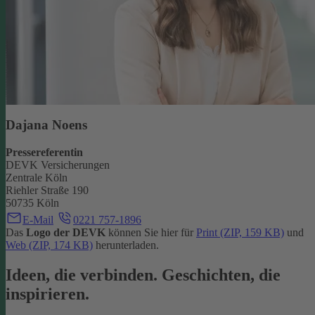
Dajana Noens
Pressereferentin
DEVK Versicherungen
Zentrale Köln
Riehler Straße 190
50735 Köln
E-Mail
0221 757-1896
Das
Logo der DEVK
können Sie hier für
Print (ZIP, 159 KB)
und
Web (ZIP, 174 KB)
herunterladen.
Ideen, die verbinden. Geschichten, die
inspirieren.