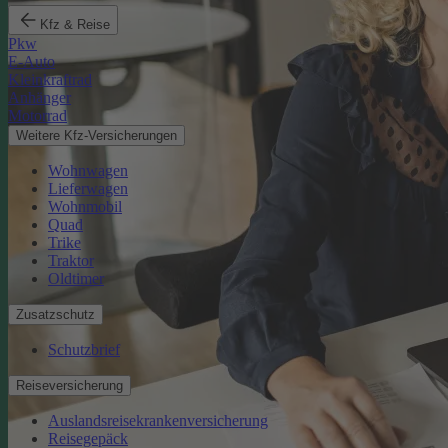
Kfz & Reise
Pkw
E-Auto
Kleinkraftrad
Anhänger
Motorrad
Weitere Kfz-Versicherungen
Wohnwagen
Lieferwagen
Wohnmobil
Quad
Trike
Traktor
Oldtimer
Zusatzschutz
Schutzbrief
Reiseversicherung
Auslandsreisekrankenversicherung
Reisegepäck