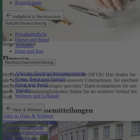
Reiserücktritt
Haftpflicht & Rechtsschutz
Haftpflichtversicherung
Privathaftpflicht
Dienst und Beruf
Immer informiert
Tierhalter
Haus und Bau
Presse
Rechtsschutzversicherung
Alles zur Rechtsschutzversicherung
Herzlich willkommen im Pressebereich der DEVK! Hier finden Sie
Privat, Beruf und Verkehr
alle aktuellen Informationen aus unserem Unternehmen. Sie möchten
Privat und Beruf
uns persönlich in Pressefragen sprechen? Dann kontaktieren Sie uns
Verkehr
gerne. Die Kontaktmöglichkeiten finden Sie im weiteren Verlauf der
Wohnen und Gebäude
Seite.
Aktuelle Pressemitteilungen
Haus & Wohnen
Alles zu Haus & Wohnen
Wohngebäudeversicherung
Hausratversicherung
Elementarversicherung
Glasversicherung