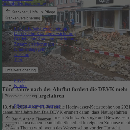
Immobilienfinanzierung
Krankheit, Unfall & Pflege
Krankenversicherung
Private Krankenversicherung
Gesetzliche Krankenversicherung
Betriebliche Krankenversicherung
Zusatzversicherungen
Krankentagegeld
Ausland
Tiere
Unfallversicherung
Privat
Kinder
Fünf Jahre nach der Ahrflut fordert die DEVK mehr
Schutz vor Naturgefahren
Pflegeversicherung
Pflegezusatzversicherung
13. Juli 2026
– Am 14. Juli ist die Hochwasser-Katastrophe von 202
genau fünf Jahre her. Die DEVK erinnert daran, dass Naturgefahren
überall drohen – und fordert mehr Schutz, Vorsorge und Bewusstsein
Beruf, Alter & Finanzen
für Elementarschäden. Damit die Sicherheit im eigenen Zuhause nicht
Beruf
erst dann Thema wird, wenn das Wasser schon vor der Tür steht.