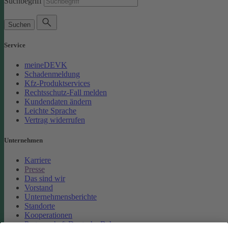
Suchbegriff
Suchen
Service
meineDEVK
Schadenmeldung
Kfz-Produktservices
Rechtsschutz-Fall melden
Kundendaten ändern
Leichte Sprache
Vertrag widerrufen
Unternehmen
Karriere
Presse
Das sind wir
Vorstand
Unternehmensberichte
Standorte
Kooperationen
Partnerschaft Deutsche Bahn