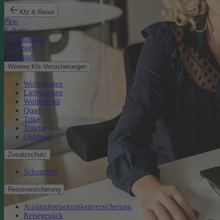
Kfz & Reise
Pkw
E-Auto
Kleinkraftrad
Anhänger
Motorrad
Weitere Kfz-Versicherungen
Wohnwagen
Lieferwagen
Wohnmobil
Quad
Trike
Traktor
Oldtimer
Zusatzschutz
Schutzbrief
Reiseversicherung
Auslandsreisekrankenversicherung
Reisegepäck