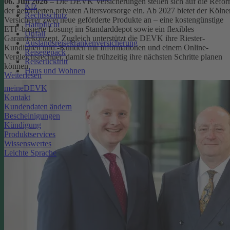
06. Juli 2026
– Die DEVK Versicherungen stellen sich auf die Refo
Kfz
der geförderten privaten Altersvorsorge ein. Ab 2027 bietet der Kölne
Rechtsschutz
Versicherer zwei neue geförderte Produkte an – eine kostengünstige
Haftpflicht
ETF-basierte Lösung im Standarddepot sowie ein flexibles
Unfall
Garantiekonzept. Zugleich unterstützt die DEVK ihre Riester-
Auslandsreisekrankenversicherung
Kundinnen und -Kunden mit Informationen und einem Online-
Reisegepäck
Vergleichsrechner, damit sie frühzeitig ihre nächsten Schritte planen
Reiserücktritt
können.
Haus und Wohnen
Weiterlesen
meineDEVK
Kontakt
Kundendaten ändern
Bescheinigungen
Kündigung
Produktservices
Wissenswertes
Leichte Sprache