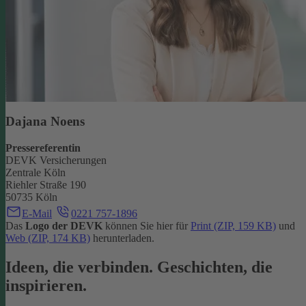
Dajana Noens
Pressereferentin
DEVK Versicherungen
Zentrale Köln
Riehler Straße 190
50735 Köln
E-Mail
0221 757-1896
Das
Logo der DEVK
können Sie hier für
Print (ZIP, 159 KB)
und
Web (ZIP, 174 KB)
herunterladen.
Ideen, die verbinden. Geschichten, die
inspirieren.