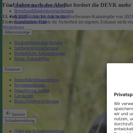
Fünf Jahre nach der Ahrflut fordert die DEVK mehr
Betriebliche Altersvorsorge
Berufsunfähigkeitsversicherung
Grundfähigkeitsversicherung
13. Juli 2026
– Am 14. Juli ist die Hochwasser-Katastrophe von 2021
Krankentagegeld
Elementarschäden. Damit die Sicherheit im eigenen Zuhause nicht er
Weiterlesen
Altersvorsorge
Risikolebensversicherung
Sterbegeldversicherung
Betriebliche Altersvorsorge
Rente ZukunftPlus
Finanzen
Immobilienfinanzierung
Investmentfonds
SmartInvest Junior
Girokonto
Restschuldversicherung
Service
Schadenmeldung
Alles zur Schadenmeldung