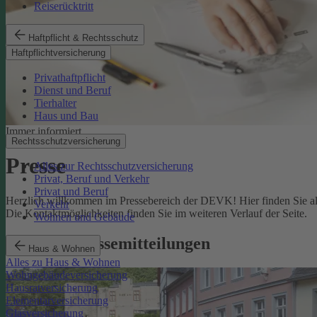
Reiserücktritt
Haftpflicht & Rechtsschutz
Haftpflichtversicherung
Privathaftpflicht
Dienst und Beruf
Tierhalter
Haus und Bau
Immer informiert
Rechtsschutzversicherung
Presse
Alles zur Rechtsschutzversicherung
Privat, Beruf und Verkehr
Privat und Beruf
Herzlich willkommen im Pressebereich der DEVK! Hier finden Sie all
Verkehr
Die Kontaktmöglichkeiten finden Sie im weiteren Verlauf der Seite.
Wohnen und Gebäude
Aktuelle Pressemitteilungen
Haus & Wohnen
Alles zu Haus & Wohnen
Wohngebäudeversicherung
Hausratversicherung
Elementarversicherung
Glasversicherung