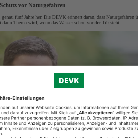
 Schutz vor Naturgefahren
 genau fünf Jahre her. Die DEVK erinnert daran, dass Naturgefahren ü
st dann Thema wird, wenn das Wasser schon vor der Tür steht.