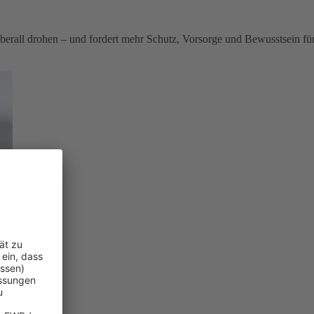
berall drohen – und fordert mehr Schutz, Vorsorge und Bewusstsein fü