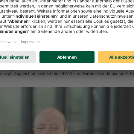
orge vor
der geförderten privaten Altersvorsorge ein. Ab 2027 bietet der Kölne
onzept. Zugleich unterstützt die DEVK ihre Riester-Kundinnen und -K