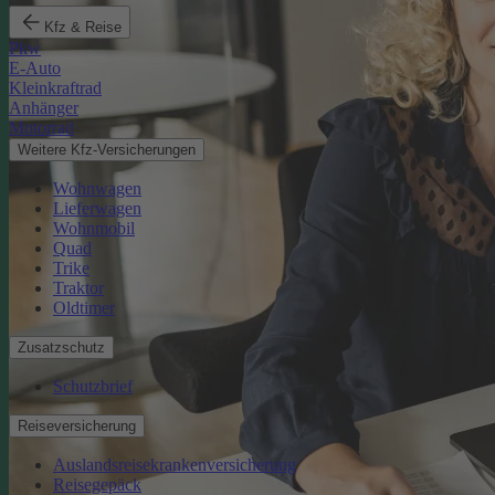
Kfz & Reise
Pkw
E-Auto
Kleinkraftrad
Anhänger
Motorrad
Weitere Kfz-Versicherungen
Wohnwagen
Lieferwagen
Wohnmobil
Quad
Trike
Traktor
Oldtimer
Zusatzschutz
Schutzbrief
Reiseversicherung
Auslandsreisekrankenversicherung
Reisegepäck