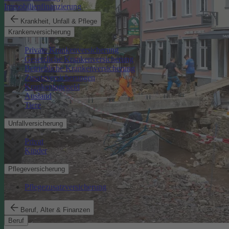
Immobilienfinanzierung
Krankheit, Unfall & Pflege
Krankenversicherung
Private Krankenversicherung
Gesetzliche Krankenversicherung
Betriebliche Krankenversicherung
Zusatzversicherungen
Krankentagegeld
Ausland
Tiere
Unfallversicherung
Privat
Kinder
Pflegeversicherung
Pflegezusatzversicherung
Beruf, Alter & Finanzen
Beruf